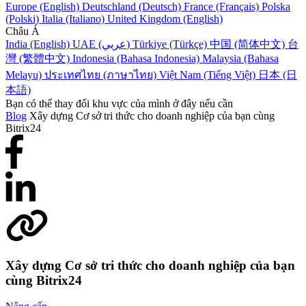
Europe (English)
Deutschland (Deutsch)
France (Français)
Polska
(Polski)
Italia (Italiano)
United Kingdom (English)
Châu Á
India (English)
UAE (عربي)
Türkiye (Türkçe)
中国 (简体中文)
台
灣 (繁體中文)
Indonesia (Bahasa Indonesia)
Malaysia (Bahasa
Melayu)
ประเทศไทย (ภาษาไทย)
Việt Nam (Tiếng Việt)
日本 (日
本語)
Bạn có thể thay đổi khu vực của mình ở đây nếu cần
Blog
Xây dựng Cơ sở tri thức cho doanh nghiệp của bạn cùng
Bitrix24
Xây dựng Cơ sở tri thức cho doanh nghiệp của bạn
cùng Bitrix24