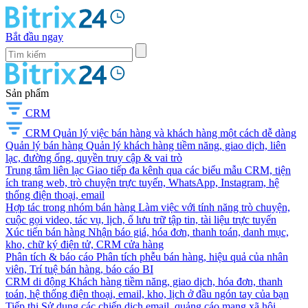
Bắt đầu ngay
Sản phẩm
CRM
CRM
Quản lý việc bán hàng và khách hàng một cách dễ dàng
Quản lý bán hàng
Quản lý khách hàng tiềm năng, giao dịch, liên
lạc, đường ống, quyền truy cập & vai trò
Trung tâm liên lạc
Giao tiếp đa kênh qua các biểu mẫu CRM, tiện
ích trang web, trò chuyện trực tuyến, WhatsApp, Instagram, hệ
thống điện thoại, email
Hợp tác trong nhóm bán hàng
Làm việc với tính năng trò chuyện,
cuộc gọi video, tác vụ, lịch, ổ lưu trữ tập tin, tài liệu trực tuyến
Xúc tiến bán hàng
Nhận báo giá, hóa đơn, thanh toán, danh mục,
kho, chữ ký điện tử, CRM cửa hàng
Phân tích & báo cáo
Phân tích phễu bán hàng, hiệu quả của nhân
viên, Trí tuệ bán hàng, báo cáo BI
CRM di động
Khách hàng tiềm năng, giao dịch, hóa đơn, thanh
toán, hệ thống điện thoại, email, kho, lịch ở đầu ngón tay của bạn
Tiếp thị
Sử dụng các chiến dịch email, quảng cáo mạng xã hội,