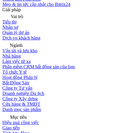
Mẹo & tin tức cập nhật cho Bitrix24
Giải pháp
Vai trò
Tiếp thị
Nhân sự
Quản lý dự án
Dịch vụ khách hàng
Ngành
Vận tải và lưu kho
Nhà hàng
Làm việc từ xa
Phần mềm CRM bất động sản của bạn
Tổ chức Y tế
Hoạt động Pháp lý
Bất Động Sản
Công ty Tư vấn
Doanh nghiệp Du lịch
Công ty Xây dựng
Cửa hàng & TMĐT
Danh mục sản phẩm
Mục tiêu
Hiệu quả công việc
Giao tiếp