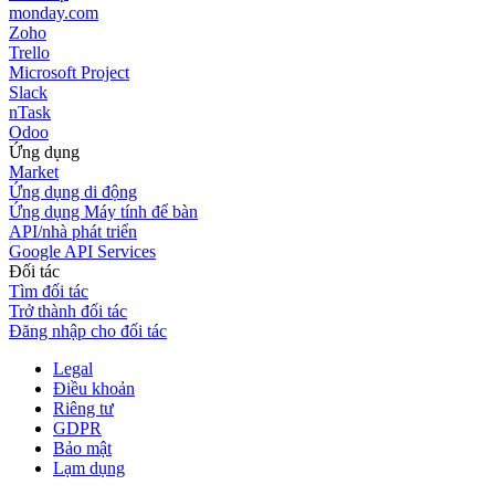
monday.com
Zoho
Trello
Microsoft Project
Slack
nTask
Odoo
Ứng dụng
Market
Ứng dụng di động
Ứng dụng Máy tính để bàn
API/nhà phát triển
Google API Services
Đối tác
Tìm đối tác
Trở thành đối tác
Đăng nhập cho đối tác
Legal
Điều khoản
Riêng tư
GDPR
Bảo mật
Lạm dụng