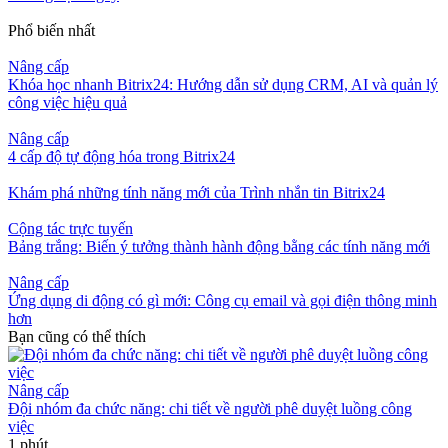
Phổ biến nhất
Nâng cấp
Khóa học nhanh Bitrix24: Hướng dẫn sử dụng CRM, AI và quản lý
công việc hiệu quả
Nâng cấp
4 cấp độ tự động hóa trong Bitrix24
Khám phá những tính năng mới của Trình nhắn tin Bitrix24
Cộng tác trực tuyến
Bảng trắng: Biến ý tưởng thành hành động bằng các tính năng mới
Nâng cấp
Ứng dụng di động có gì mới: Công cụ email và gọi điện thông minh
hơn
Bạn cũng có thể thích
Nâng cấp
Đội nhóm đa chức năng: chi tiết về người phê duyệt luồng công
việc
1 phút