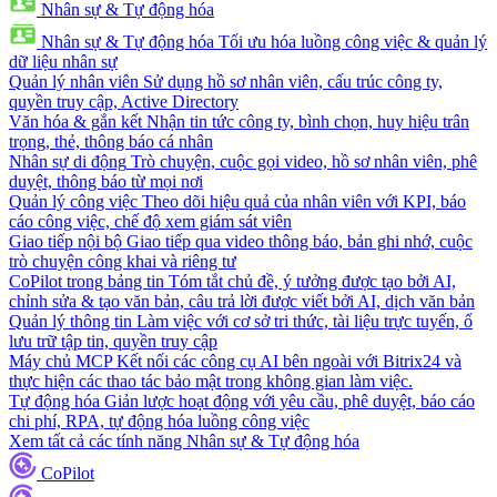
Nhân sự & Tự động hóa
Nhân sự & Tự động hóa
Tối ưu hóa luồng công việc & quản lý
dữ liệu nhân sự
Quản lý nhân viên
Sử dụng hồ sơ nhân viên, cấu trúc công ty,
quyền truy cập, Active Directory
Văn hóa & gắn kết
Nhận tin tức công ty, bình chọn, huy hiệu trân
trọng, thẻ, thông báo cá nhân
Nhân sự di động
Trò chuyện, cuộc gọi video, hồ sơ nhân viên, phê
duyệt, thông báo từ mọi nơi
Quản lý công việc
Theo dõi hiệu quả của nhân viên với KPI, báo
cáo công việc, chế độ xem giám sát viên
Giao tiếp nội bộ
Giao tiếp qua video thông báo, bản ghi nhớ, cuộc
trò chuyện công khai và riêng tư
CoPilot trong bảng tin
Tóm tắt chủ đề, ý tưởng được tạo bởi AI,
chỉnh sửa & tạo văn bản, câu trả lời được viết bởi AI, dịch văn bản
Quản lý thông tin
Làm việc với cơ sở tri thức, tài liệu trực tuyến, ổ
lưu trữ tập tin, quyền truy cập
Máy chủ MCP
Kết nối các công cụ AI bên ngoài với Bitrix24 và
thực hiện các thao tác bảo mật trong không gian làm việc.
Tự động hóa
Giản lược hoạt động với yêu cầu, phê duyệt, báo cáo
chi phí, RPA, tự động hóa luồng công việc
Xem tất cả các tính năng Nhân sự & Tự động hóa
CoPilot