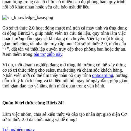
quan trọng trong các tổ chức có nhiều cấp độ phòng ban, quy trình
nội bộ khác nhau hoặc yêu cầu bảo mật dữ liệu.
Cơ sở tri thức 2.0 hoạt động mượt mà trên cả máy tính và ứng dụng
di động Bitrix24, giúp nhân viên tra cứu tài liệu, quy trình làm việc
hoặc hướng dẫn ngay cả khi đang di chuyển. Việc tạo một không
gian mới cũng rất nhanh: truy cập mục Cơ sở tri thức 2.0, nhấn dấu
“+”, đặt tên và thiết lập quyền truy cập theo phòng ban hoặc dự án.
Xem thêm trong
bài trợ giúp này
.
Ví dụ, một doanh nghiệp đang mở rộng thị trường có thể xây dựng
cơ sở tri thức riêng cho sales, marketing và chăm sóc khách hàng.
Nhân viên mới có thể tìm thấy toàn bộ quy trình
onboarding
, hướng
dẫn xử lý khách hàng và tài liệu nội bộ ngay từ ngày đầu, giúp giảm
thời gian đào tạo và tăng tính nhất quán trong vận hành.
Quản lý tri thức cùng Bitrix24!
Làm việc nhóm, chia sẻ kiến thức và đào tạo nhân sự: giao diện Cơ
sở tri thức 2.0 đa chức năng và dễ dung!
Trải nghiệm ngay