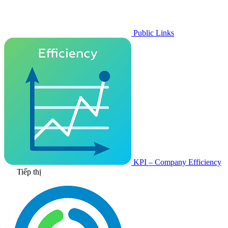
Public Links
KPI – Company Efficiency
Tiếp thị