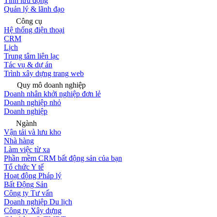
Tính lưu động
Quản lý & lãnh đạo
Công cụ
Hệ thống điện thoại
CRM
Lịch
Trung tâm liên lạc
Tác vụ & dự án
Trình xây dựng trang web
Quy mô doanh nghiệp
Doanh nhân khởi nghiệp đơn lẻ
Doanh nghiệp nhỏ
Doanh nghiệp
Ngành
Vận tải và lưu kho
Nhà hàng
Làm việc từ xa
Phần mềm CRM bất động sản của bạn
Tổ chức Y tế
Hoạt động Pháp lý
Bất Động Sản
Công ty Tư vấn
Doanh nghiệp Du lịch
Công ty Xây dựng