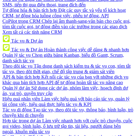
SMS, tiếp thị qua điện thoại, trang đích đến
Tự động hóa & bản tích hợp
Đặt các quy tắc và yếu tố kích hoạt
CRM, tự động hóa luồng công việc, phễu tự động, API
CoPilot trong CRM
Chép lại âm thanh-sang-văn bản cho cuộc gọi,
tóm tắt cuộc gọi, tự động điền vào các trường trong các giao dịch
Xem tất cả các tính năng CRM
Tác vụ & Dự án
Tác vụ & Dự án
Hoàn thành công việc dễ dàng & nhanh hơn
Quản lý tác vụ
Chọn giữa bảng Kanban, biểu đồ Gantt, Scrum,
danh sách tác vụ
Theo dõi tác vụ
Tận dụng danh sách kiểm tra & tác vụ con, tóm tắt
tác vụ, theo dõi thời gian, chế độ tập trung & giám sát viên
API & bản tích hợp
Kết nối các tác vụ của bạn với những dịch vụ
khác qua bản tích hợp API để tự động hoàn tất tác vụ nâng cao
Quản lý dự án
Sử dụng các dự án, nhóm làm việc, hoạch định dự
án, vai trò, quyền truy cập
Hiệu quả nhân viên
Làm việc hiệu quả với báo cáo tác vụ, quản lý
tải công việc, hiệu quả thực hiện tác vụ & KPI
Tác vụ di động
Tạo tác vụ, theo dõi tác vụ, thông báo, bình luận, trò
chuyện khi di chuyển
Hợp tác trong dự án
Làm việc nhanh hơn với cuộc trò chuyện, cuộc
gọi video, bình luận, ổ lưu trữ tập tin, tài liệu, người dùng bên
ngoài, khuôn mẫu tác vụ