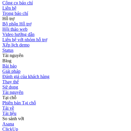
Công cụ báo chí
Liên hệ
Trong báo chí
Hỗ trợ
Bộ phận Hỗ trợ
Hội thảo web
Video hướng dẫn
Liên hệ với nhóm hỗ trợ
Xếp lịch demo
Status
Tài nguyên
Blog
Bài báo
Giải pháp
Đánh giá của khách hàng
Thay thế
Sử dụng
Tài nguyên
Tại chỗ
Phiên bản Tại chỗ
Tải về
Tài liệu
So sánh với
Asana
ClickUp