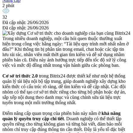
Nâng cấp
2 phút
32
Đã cập nhật: 26/06/2026
Đã cập nhật: 26/06/2026
Trong nhiều doanh nghiệp, một câu hỏi quen thuộc thường xuất
hiện trong công việc hằng ngày: “Tài liệu quy trình mới nhất nằm ở
đâu?” Khi thông tin bị phân tán trong email, chat hoặc các tập tin
lưu rải rác, nhân viên mất thời gian tìm kiếm và dễ sử dụng nhầm
phiên bản cũ. Điều này ảnh hưởng trực tiếp đến tốc độ xử lý công
việc và mức độ đồng nhất trong vận hành giữa các phòng ban.
Cơ sở tri thức 2.0
trong Bitrix24 được thiết kế như một hệ thống
quản lý tài liệu nội bộ tập trung, giúp doanh nghiệp xây dựng kho
kiến thức có cấu trúc rõ ràng, dễ tìm kiếm và dễ cập nhật. Các đội
nhóm có thể tạo cơ sở tri thức riêng cho từng bộ phận hoặc dự án,
sắp xếp nội dung theo danh mục và cùng chỉnh sửa tài liệu trực
tuyến trong một môi trường thống nhất.
Điểm nâng cấp quan trọng của phiên bản này nằm ở
khả năng
quản lý quyền truy cập chi tiết
. Doanh nghiệp có thể thiết lập
quyền riêng cho từng không gian và từng bài viết, đảm bảo mỗi
nhóm chỉ truy cập đúng thông tin cần thiết. Đây là yếu tố đặc biệt