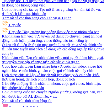
Tự động hóa
Tiết kiệm thời gian với tính năng tạo tác vụ tự động và
tự động hóa luồng công việc
CoPilot trong các tác vụ
Tạo mô tả tác vụ bằng AI, tóm tắt tác vụ,
danh sách kiểm tra, bình luận
Xem tất cả các tính năng cho Tác vụ & Dự án
Hợp tác
Hợp tác
Tăng cường hoạt động làm việc theo nhóm của bạn
Không gian làm việc trực tuyến
Sử dụng trò chuyện, bảng tin hoạt
động, bình luận, phản ứng, video thông báo toàn công ty
Ổ lưu trữ tài liệu & tập tin trực tuyến
Lưu trữ, chia sẻ và chỉnh sửa
tài liệu trực tuyến một cách dễ dàng với các đồng nghiệp bằng drive
công ty
Nhóm làm việc
Tạo các nhóm làm việc, mời người dùng bên ngoài,
đặt quyền truy cập và thực hiện các tác vụ và dự án
Cuộc họp trực tuyến
Làm nhiều hơn với cuộc gọi video, video hội
nghị, chia sẻ màn hình, ghi âm cuộc gọi và hình nền tùy chỉnh
Lịch được chia sẻ
Lập kế hoạch với lịch công ty & cá nhân, khối
thời gian trống, đặt lịch phòng họp, đồng bộ lịch
Giao tiếp di động
Trình nhắn tin nhóm, cuộc gọi video, bình luận,
lịch, thông báo ở bất cứ đâu
CoPilot trong cuộc trò chuyện
Nguồn ý tưởng không giới hạn, văn
bản được tạo bởi AI, động não, v.v...
Xem tất cả các tính năng Hợp tác