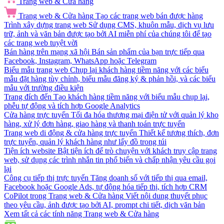
Trang web & Cửa hàng
Trang web & Cửa hàng
Tạo các trang web bán được hàng
Trình xây dựng trang web
Sử dụng CMS, khuôn mẫu, dịch vụ lưu
trữ, ảnh và văn bản được tạo bởi AI miễn phí của chúng tôi để tạo
các trang web tuyệt vời
Bán hàng trên mạng xã hội
Bán sản phẩm của bạn trực tiếp qua
Facebook, Instagram, WhatsApp hoặc Telegram
Biểu mẫu trang web
Chụp lại khách hàng tiềm năng với các biểu
mẫu đặt hàng tùy chỉnh, biểu mẫu đăng ký & phản hồi, và các biểu
mẫu với trường điều kiện
Trang đích đến
Tạo khách hàng tiềm năng với biểu mẫu chụp lại,
phễu tự động và tích hợp Google Analytics
Cửa hàng trực tuyến
Tối đa hóa thương mại điện tử với quản lý kho
hàng, xử lý đơn hàng, giao hàng và thanh toán trực tuyến
Trang web di động & cửa hàng trực tuyến
Thiết kế tương thích, đơn
trực tuyến, quản lý khách hàng như lấy đồ trong túi
Tiện ích website
Bật tiện ích để trò chuyện với khách truy cập trang
web, sử dụng các trình nhắn tin phổ biến và chấp nhận yêu cầu gọi
lại
Công cụ tiếp thị trực tuyến
Tăng doanh số với tiếp thị qua email,
Facebook hoặc Google Ads, tự động hóa tiếp thị, tích hợp CRM
CoPilot trong Trang web & Cửa hàng
Viết nội dung thuyết phục
theo yêu cầu, ảnh được tạo bởi AI, prompt chi tiết, dịch văn bản
Xem tất cả các tính năng Trang web & Cửa hàng