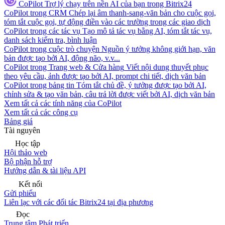
CoPilot
Trợ lý chạy trên nền AI của bạn trong Bitrix24
CoPilot trong CRM
Chép lại âm thanh-sang-văn bản cho cuộc gọi,
tóm tắt cuộc gọi, tự động điền vào các trường trong các giao dịch
CoPilot trong các tác vụ
Tạo mô tả tác vụ bằng AI, tóm tắt tác vụ,
danh sách kiểm tra, bình luận
CoPilot trong cuộc trò chuyện
Nguồn ý tưởng không giới hạn, văn
bản được tạo bởi AI, động não, v.v...
CoPilot trong Trang web & Cửa hàng
Viết nội dung thuyết phục
theo yêu cầu, ảnh được tạo bởi AI, prompt chi tiết, dịch văn bản
CoPilot trong bảng tin
Tóm tắt chủ đề, ý tưởng được tạo bởi AI,
chỉnh sửa & tạo văn bản, câu trả lời được viết bởi AI, dịch văn bản
Xem tất cả các tính năng của CoPilot
Xem tất cả các công cụ
Bảng giá
Tài nguyên
Học tập
Hội thảo web
Bộ phận hỗ trợ
Hướng dẫn & tài liệu API
Kết nối
Gửi phiếu
Liên lạc với các đối tác Bitrix24 tại địa phương
Đọc
Trung tâm Phát triển