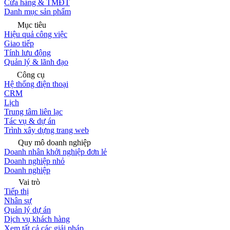
Cửa hàng & TMĐT
Danh mục sản phẩm
Mục tiêu
Hiệu quả công việc
Giao tiếp
Tính lưu động
Quản lý & lãnh đạo
Công cụ
Hệ thống điện thoại
CRM
Lịch
Trung tâm liên lạc
Tác vụ & dự án
Trình xây dựng trang web
Quy mô doanh nghiệp
Doanh nhân khởi nghiệp đơn lẻ
Doanh nghiệp nhỏ
Doanh nghiệp
Vai trò
Tiếp thị
Nhân sự
Quản lý dự án
Dịch vụ khách hàng
Xem tất cả các giải pháp