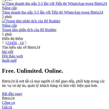
Nâng cấp
Tăng doanh thu gấp 3-5 lần với Tiếp thị WhatsApp trong Bitrix24
2 phút
Nâng cấp
Trung tâm phân tích của BI Builder
1 phút
Hiển thị thêm
1
2
3
4
5
6
...
14
Tìm hiểu sâu về Bitrix24
bài viết
Hội thảo web
thuật ngữ
Free. Unlimited. Online.
Bitrix24 là nơi tất cả mọi người có thể giao tiếp, phối hợp trong các
tác vụ và dự án, quản lý khách hàng và làm việc hiệu quả hơn.
Bắt đầu ngay
Bitrix24
Công cụ
Giá cả