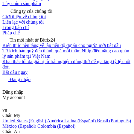
Tùy chỉnh sản phẩm
Công ty của chúng tôi
Giới thiệu về chúng tôi
Liên lạc với chúng tôi
Trong báo chí
Pháp chế
Tin mới nhất từ Bitrix24
Kiến thức nền tảng về lập tiến độ dự án cho người mới bắt đầu
Từ kịch bản quý đến thành quả mỗi tuần: Nhịp điệu nâng cao quản
lý sản phẩm tại Việt Nam
Khai thác tối đa giá trị từ trải nghiệm dùng thử để gia tăng tỷ lệ chốt
đơn
Bắt đầu ngay
Đăng nhập
Đăng nhập
My account
vn
Châu Mỹ
United States (English)
América Latina (Español)
Brasil (Português)
México (Español)
Colombia (Español)
Châu Âu