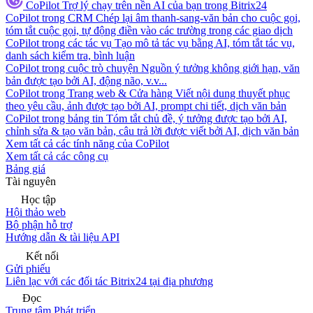
CoPilot
Trợ lý chạy trên nền AI của bạn trong Bitrix24
CoPilot trong CRM
Chép lại âm thanh-sang-văn bản cho cuộc gọi,
tóm tắt cuộc gọi, tự động điền vào các trường trong các giao dịch
CoPilot trong các tác vụ
Tạo mô tả tác vụ bằng AI, tóm tắt tác vụ,
danh sách kiểm tra, bình luận
CoPilot trong cuộc trò chuyện
Nguồn ý tưởng không giới hạn, văn
bản được tạo bởi AI, động não, v.v...
CoPilot trong Trang web & Cửa hàng
Viết nội dung thuyết phục
theo yêu cầu, ảnh được tạo bởi AI, prompt chi tiết, dịch văn bản
CoPilot trong bảng tin
Tóm tắt chủ đề, ý tưởng được tạo bởi AI,
chỉnh sửa & tạo văn bản, câu trả lời được viết bởi AI, dịch văn bản
Xem tất cả các tính năng của CoPilot
Xem tất cả các công cụ
Bảng giá
Tài nguyên
Học tập
Hội thảo web
Bộ phận hỗ trợ
Hướng dẫn & tài liệu API
Kết nối
Gửi phiếu
Liên lạc với các đối tác Bitrix24 tại địa phương
Đọc
Trung tâm Phát triển