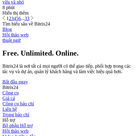
vừa và nhỏ
8 phút
Hiển thị thêm
1
2
3
4
5
6
...
33
Tìm hiểu sâu về Bitrix24
Blog
Hội thảo web
thuật ngữ
Free. Unlimited. Online.
Bitrix24 là nơi tất cả mọi người có thể giao tiếp, phối hợp trong các
tác vụ và dự án, quản lý khách hàng và làm việc hiệu quả hơn.
Bắt đầu ngay
Bitrix24
Công cụ
Giá cả
Công cụ báo chí
Liên hệ
Trong báo chí
Hỗ trợ
Bộ phận Hỗ trợ
Hội thảo web