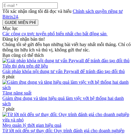
Tôi xác nhận rằng tôi đã đọc và hiểu
Chính sách quyền riêng tư
Bitrix24
.
Mục lục
Các công cụ trực tuyến phổ biến nhất cho bất động sản
Đăng ký nhận bản tin!
Chúng tôi sẽ gửi đến bạn những bài viết hay nhất mỗi tháng. Chỉ có
thông tin hữu ích và thú vị, không gửi thư rác.
Bạn cũng có thể thích
Tiếp thị dựa trên dữ liệu
Giải pháp khóa nội dung tư vấn Paywall để tránh đào tạo đối thủ
8 phút
Tăng năng suất
Giảm ứng dụng và tăng hiệu quả làm việc với hệ thống hai danh
sách
7 phút
Mẹo quản lý thời gian hiệu quả
Từ lời nói đến sự thay đổi: Quy trình đánh giá cho doanh nghiệp