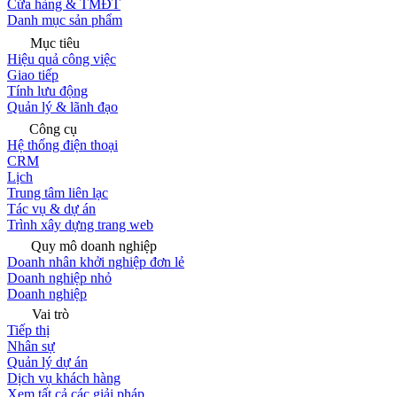
Cửa hàng & TMĐT
Danh mục sản phẩm
Mục tiêu
Hiệu quả công việc
Giao tiếp
Tính lưu động
Quản lý & lãnh đạo
Công cụ
Hệ thống điện thoại
CRM
Lịch
Trung tâm liên lạc
Tác vụ & dự án
Trình xây dựng trang web
Quy mô doanh nghiệp
Doanh nhân khởi nghiệp đơn lẻ
Doanh nghiệp nhỏ
Doanh nghiệp
Vai trò
Tiếp thị
Nhân sự
Quản lý dự án
Dịch vụ khách hàng
Xem tất cả các giải pháp