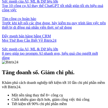
Sức mạnh của AI, ML & Dữ liệu lớn
Top 10 công cụ AI thay thế ChatGPT tốt nhất giúp tối ưu hiệu quả
công việc
Tìm công cụ hoàn hảo
Trước khi kết nối các ứng dụng, hãy kiểm tra quy trình làm việc trên
thiết bị di động mà nhân viên thực sự sử dụng
Đẩy mạnh bán hàng bằng CRM
Mọi Thứ Bạn Cần Biết Về Bitrix24
Sức mạnh của AI, ML & Dữ liệu lớn
8 mẹo giúp tạo prompts AI nhanh gọn, hiệu quả cho người mới
dùng
Tăng doanh số. Giảm chi phí.
Khám phá cách doanh nghiệp tiết kiệm tới 10 lần chi phí phần mềm
với Bitrix24.
Một nền tảng thay thế 8+ công cụ
Chốt nhiều giao dịch hơn, giảm công việc thủ công
Tiết kiệm tới 90% chi phí phần mềm