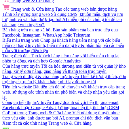
Trang web & Cửa hàng
Trang web & Cửa hàng
Tạo các trang web bán được hàng
Trình xây dựng trang web
Sử dụng CMS, khuôn mẫu, dịch vụ lưu
trữ, ảnh và văn bản được tạo bởi AI miễn phí của chúng tôi để tạo
các trang web tuyệt vời
Bán hàng trên mạng xã hội
Bán sản phẩm của bạn trực tiếp qua
Facebook, Instagram, WhatsApp hoặc Telegram
Biểu mẫu trang web
Chụp lại khách hàng tiềm năng với các biểu
mẫu đặt hàng tùy chỉnh, biểu mẫu đăng ký & phản hồi, và các biểu
mẫu với trường điều kiện
Trang đích đến
Tạo khách hàng tiềm năng với biểu mẫu chụp lại,
phễu tự động và tích hợp Google Analytics
Cửa hàng trực tuyến
Tối đa hóa thương mại điện tử với quản lý kho
hàng, xử lý đơn hàng, giao hàng và thanh toán trực tuyến
Trang web di động & cửa hàng trực tuyến
Thiết kế tương thích, đơn
trực tuyến, quản lý khách hàng như lấy đồ trong túi
Tiện ích website
Bật tiện ích để trò chuyện với khách truy cập trang
web, sử dụng các trình nhắn tin phổ biến và chấp nhận yêu cầu gọi
lại
Công cụ tiếp thị trực tuyến
Tăng doanh số với tiếp thị qua email,
Facebook hoặc Google Ads, tự động hóa tiếp thị, tích hợp CRM
CoPilot trong Trang web & Cửa hàng
Viết nội dung thuyết phục
theo yêu cầu, ảnh được tạo bởi AI, prompt chi tiết, dịch văn bản
Xem tất cả các tính năng Trang web & Cửa hàng