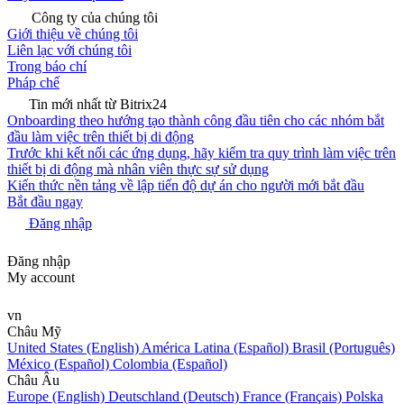
Công ty của chúng tôi
Giới thiệu về chúng tôi
Liên lạc với chúng tôi
Trong báo chí
Pháp chế
Tin mới nhất từ Bitrix24
Onboarding theo hướng tạo thành công đầu tiên cho các nhóm bắt
đầu làm việc trên thiết bị di động
Trước khi kết nối các ứng dụng, hãy kiểm tra quy trình làm việc trên
thiết bị di động mà nhân viên thực sự sử dụng
Kiến thức nền tảng về lập tiến độ dự án cho người mới bắt đầu
Bắt đầu ngay
Đăng nhập
Đăng nhập
My account
vn
Châu Mỹ
United States (English)
América Latina (Español)
Brasil (Português)
México (Español)
Colombia (Español)
Châu Âu
Europe (English)
Deutschland (Deutsch)
France (Français)
Polska