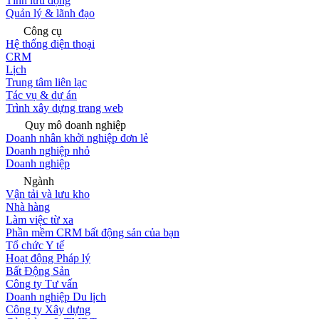
Tính lưu động
Quản lý & lãnh đạo
Công cụ
Hệ thống điện thoại
CRM
Lịch
Trung tâm liên lạc
Tác vụ & dự án
Trình xây dựng trang web
Quy mô doanh nghiệp
Doanh nhân khởi nghiệp đơn lẻ
Doanh nghiệp nhỏ
Doanh nghiệp
Ngành
Vận tải và lưu kho
Nhà hàng
Làm việc từ xa
Phần mềm CRM bất động sản của bạn
Tổ chức Y tế
Hoạt động Pháp lý
Bất Động Sản
Công ty Tư vấn
Doanh nghiệp Du lịch
Công ty Xây dựng