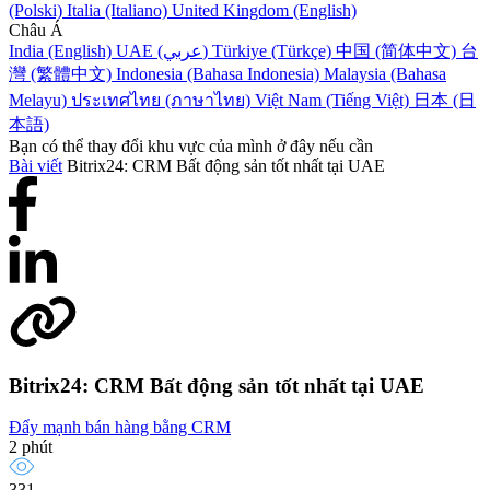
(Polski)
Italia (Italiano)
United Kingdom (English)
Châu Á
India (English)
UAE (عربي)
Türkiye (Türkçe)
中国 (简体中文)
台
灣 (繁體中文)
Indonesia (Bahasa Indonesia)
Malaysia (Bahasa
Melayu)
ประเทศไทย (ภาษาไทย)
Việt Nam (Tiếng Việt)
日本 (日
本語)
Bạn có thể thay đổi khu vực của mình ở đây nếu cần
Bài viết
Bitrix24: CRM Bất động sản tốt nhất tại UAE
Bitrix24: CRM Bất động sản tốt nhất tại UAE
Đẩy mạnh bán hàng bằng CRM
2 phút
331