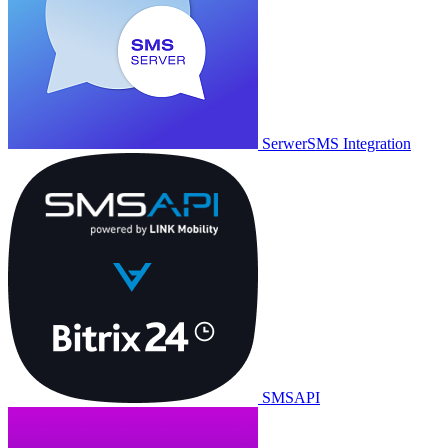
SerwerSMS Integration
SMSAPI