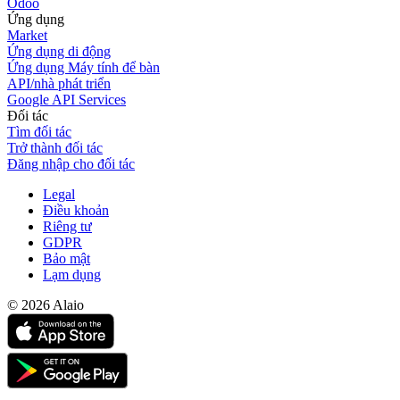
Odoo
Ứng dụng
Market
Ứng dụng di động
Ứng dụng Máy tính để bàn
API/nhà phát triển
Google API Services
Đối tác
Tìm đối tác
Trở thành đối tác
Đăng nhập cho đối tác
Legal
Điều khoản
Riêng tư
GDPR
Bảo mật
Lạm dụng
© 2026 Alaio