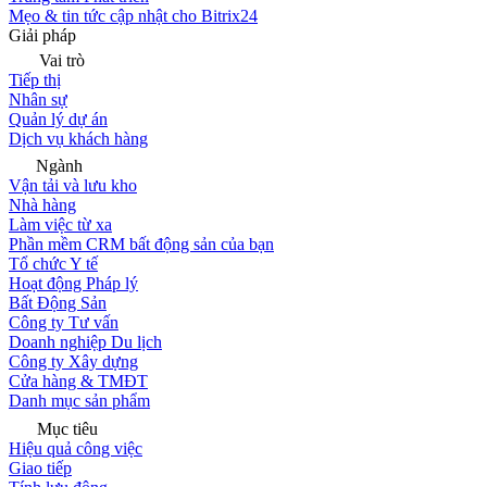
Mẹo & tin tức cập nhật cho Bitrix24
Giải pháp
Vai trò
Tiếp thị
Nhân sự
Quản lý dự án
Dịch vụ khách hàng
Ngành
Vận tải và lưu kho
Nhà hàng
Làm việc từ xa
Phần mềm CRM bất động sản của bạn
Tổ chức Y tế
Hoạt động Pháp lý
Bất Động Sản
Công ty Tư vấn
Doanh nghiệp Du lịch
Công ty Xây dựng
Cửa hàng & TMĐT
Danh mục sản phẩm
Mục tiêu
Hiệu quả công việc
Giao tiếp