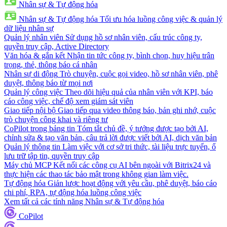
Nhân sự & Tự động hóa
Nhân sự & Tự động hóa
Tối ưu hóa luồng công việc & quản lý
dữ liệu nhân sự
Quản lý nhân viên
Sử dụng hồ sơ nhân viên, cấu trúc công ty,
quyền truy cập, Active Directory
Văn hóa & gắn kết
Nhận tin tức công ty, bình chọn, huy hiệu trân
trọng, thẻ, thông báo cá nhân
Nhân sự di động
Trò chuyện, cuộc gọi video, hồ sơ nhân viên, phê
duyệt, thông báo từ mọi nơi
Quản lý công việc
Theo dõi hiệu quả của nhân viên với KPI, báo
cáo công việc, chế độ xem giám sát viên
Giao tiếp nội bộ
Giao tiếp qua video thông báo, bản ghi nhớ, cuộc
trò chuyện công khai và riêng tư
CoPilot trong bảng tin
Tóm tắt chủ đề, ý tưởng được tạo bởi AI,
chỉnh sửa & tạo văn bản, câu trả lời được viết bởi AI, dịch văn bản
Quản lý thông tin
Làm việc với cơ sở tri thức, tài liệu trực tuyến, ổ
lưu trữ tập tin, quyền truy cập
Máy chủ MCP
Kết nối các công cụ AI bên ngoài với Bitrix24 và
thực hiện các thao tác bảo mật trong không gian làm việc.
Tự động hóa
Giản lược hoạt động với yêu cầu, phê duyệt, báo cáo
chi phí, RPA, tự động hóa luồng công việc
Xem tất cả các tính năng Nhân sự & Tự động hóa
CoPilot