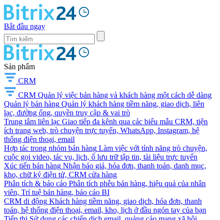
Bắt đầu ngay
Sản phẩm
CRM
CRM
Quản lý việc bán hàng và khách hàng một cách dễ dàng
Quản lý bán hàng
Quản lý khách hàng tiềm năng, giao dịch, liên
lạc, đường ống, quyền truy cập & vai trò
Trung tâm liên lạc
Giao tiếp đa kênh qua các biểu mẫu CRM, tiện
ích trang web, trò chuyện trực tuyến, WhatsApp, Instagram, hệ
thống điện thoại, email
Hợp tác trong nhóm bán hàng
Làm việc với tính năng trò chuyện,
cuộc gọi video, tác vụ, lịch, ổ lưu trữ tập tin, tài liệu trực tuyến
Xúc tiến bán hàng
Nhận báo giá, hóa đơn, thanh toán, danh mục,
kho, chữ ký điện tử, CRM cửa hàng
Phân tích & báo cáo
Phân tích phễu bán hàng, hiệu quả của nhân
viên, Trí tuệ bán hàng, báo cáo BI
CRM di động
Khách hàng tiềm năng, giao dịch, hóa đơn, thanh
toán, hệ thống điện thoại, email, kho, lịch ở đầu ngón tay của bạn
Tiếp thị
Sử dụng các chiến dịch email, quảng cáo mạng xã hội,