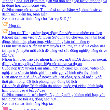
Tự động hóa
Tiết kiệm thời gian với tính năng tạo tác vụ tự động và
tự động hóa luồng công việc
CoPilot trong các tác vụ
Tạo mô tả tác vụ bằng AI, tóm tắt tác vụ,
danh sách kiểm tra, bình luận
Xem tất cả các tính năng cho Tác vụ & Dự án
Hợp tác
Hợp tác
Tăng cường hoạt động làm việc theo nhóm của bạn
Không gian làm việc trực tuyến
Sử dụng trò chuyện, bảng tin hoạt
động, bình luận, phản ứng, video thông báo toàn công ty
Ổ lưu trữ tài liệu & tập tin trực tuyến
Lưu trữ, chia sẻ và chỉnh sửa
tài liệu trực tuyến một cách dễ dàng với các đồng nghiệp bằng drive
công ty
Nhóm làm việc
Tạo các nhóm làm việc, mời người dùng bên ngoài,
đặt quyền truy cập và thực hiện các tác vụ và dự án
Cuộc họp trực tuyến
Làm nhiều hơn với cuộc gọi video, video hội
nghị, chia sẻ màn hình, ghi âm cuộc gọi và hình nền tùy chỉnh
Lịch được chia sẻ
Lập kế hoạch với lịch công ty & cá nhân, khối
thời gian trống, đặt lịch phòng họp, đồng bộ lịch
Giao tiếp di động
Trình nhắn tin nhóm, cuộc gọi video, bình luận,
lịch, thông báo ở bất cứ đâu
CoPilot trong cuộc trò chuyện
Nguồn ý tưởng không giới hạn, văn
bản được tạo bởi AI, động não, v.v...
Xem tất cả các tính năng Hợp tác