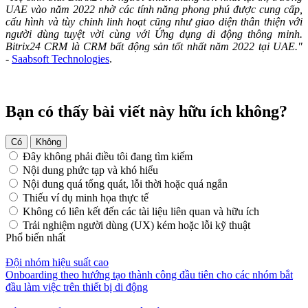
UAE vào năm 2022 nhờ các tính năng phong phú được cung cấp,
cấu hình và tùy chỉnh linh hoạt cũng như giao diện thân thiện với
người dùng tuyệt vời cùng với Ứng dụng di động thông minh.
Bitrix24 CRM là CRM bất động sản tốt nhất năm 2022 tại UAE."
-
Saabsoft Technologies
.
Bạn có thấy bài viết này hữu ích không?
Có
Không
Đây không phải điều tôi đang tìm kiếm
Nội dung phức tạp và khó hiểu
Nội dung quá tổng quát, lỗi thời hoặc quá ngắn
Thiếu ví dụ minh họa thực tế
Không có liên kết đến các tài liệu liên quan và hữu ích
Trải nghiệm người dùng (UX) kém hoặc lỗi kỹ thuật
Phổ biến nhất
Đội nhóm hiệu suất cao
Onboarding theo hướng tạo thành công đầu tiên cho các nhóm bắt
đầu làm việc trên thiết bị di động