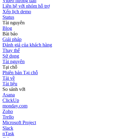
Video hướng dẫn
Liên hệ với nhóm hỗ trợ
Xếp lịch demo
Status
Tài nguyên
Blog
Bài báo
Giải pháp
Đánh giá của khách hàng
Thay thế
Sử dụng
Tài nguyên
Tại chỗ
Phiên bản Tại chỗ
Tải về
Tài liệu
So sánh với
Asana
ClickUp
monday.com
Zoho
Trello
Microsoft Project
Slack
nTask