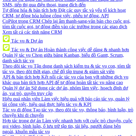
SMS, tiếp thị qua điện thoại, trang đích đến
Tự động hóa & bản tích hợp
Đặt các quy tắc và yếu tố kích hoạt
CRM, tự động hóa luồng công việc, phễu tự động, API
CoPilot trong CRM
Chép lại âm thanh-sang-văn bản cho cuộc gọi,
tóm tắt cuộc gọi, tự động điền vào các trường trong các giao dịch
Xem tất cả các tính năng CRM
Tác vụ & Dự án
Tác vụ & Dự án
Hoàn thành công việc dễ dàng & nhanh hơn
Quản lý tác vụ
Chọn giữa bảng Kanban, biểu đồ Gantt, Scrum,
danh sách tác vụ
Theo dõi tác vụ
Tận dụng danh sách kiểm tra & tác vụ con, tóm tắt
tác vụ, theo dõi thời gian, chế độ tập trung & giám sát viên
API & bản tích hợp
Kết nối các tác vụ của bạn với những dịch vụ
khác qua bản tích hợp API để tự động hoàn tất tác vụ nâng cao
Quản lý dự án
Sử dụng các dự án, nhóm làm việc, hoạch định dự
án, vai trò, quyền truy cập
Hiệu quả nhân viên
Làm việc hiệu quả với báo cáo tác vụ, quản lý
tải công việc, hiệu quả thực hiện tác vụ & KPI
Tác vụ di động
Tạo tác vụ, theo dõi tác vụ, thông báo, bình luận, trò
chuyện khi di chuyển
Hợp tác trong dự án
Làm việc nhanh hơn với cuộc trò chuyện, cuộc
gọi video, bình luận, ổ lưu trữ tập tin, tài liệu, người dùng bên
ngoài, khuôn mẫu tác vụ