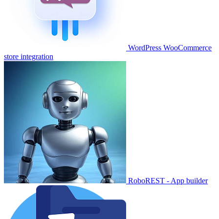
WordPress WooCommerce
store integration
RoboREST - App builder