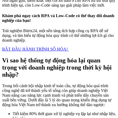
Nói ngắn gọn, điểm khác biệt cốt lõi nằm ở chỗ RPA tối ưu hóa quy
trình hiện tại, còn Low-Code sáng tạo giải pháp làm việc mới.
Khám phá ngay cách RPA và Low-Code có thể thay đổi doanh
nghiệp của bạn!
Trải nghiệm Bitrix24, một nền tảng tích hợp công cụ RPA dễ sử
dụng, và tìm hiểu tự động hóa quy trình có thể những lợi ích gì cho
doanh nghiệp.
BẮT ĐẦU HÀNH TRÌNH SỐ HÓA!
Vì sao hệ thống tự động hóa lại quan
trọng với doanh nghiệp trong thời kỳ hội
nhập?
Trong bối cảnh hội nhập kinh tế toàn cầu, tự động hóa quá trình
công nghệ đã trở thành yếu tố sống còn giúp doanh nghiệp Việt
Nam nâng cao năng lực cạnh tranh và phát triển dây chuyền sản
xuất bền vững. Dưới đây là 5 lý do quan trọng khiến ứng dụng tự
động hóa Việt Nam trở thành xu hướng không thể đảo ngược:
Tiết kiệm 80% thời gian xử lý nghiệp vụ lặp lại như nhập liệu,