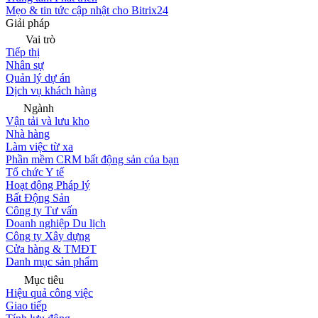
Mẹo & tin tức cập nhật cho Bitrix24
Giải pháp
Vai trò
Tiếp thị
Nhân sự
Quản lý dự án
Dịch vụ khách hàng
Ngành
Vận tải và lưu kho
Nhà hàng
Làm việc từ xa
Phần mềm CRM bất động sản của bạn
Tổ chức Y tế
Hoạt động Pháp lý
Bất Động Sản
Công ty Tư vấn
Doanh nghiệp Du lịch
Công ty Xây dựng
Cửa hàng & TMĐT
Danh mục sản phẩm
Mục tiêu
Hiệu quả công việc
Giao tiếp