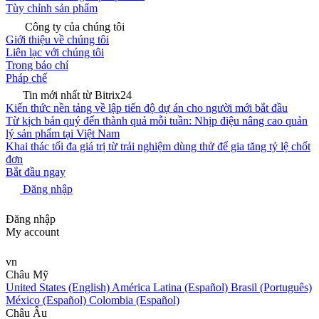
Tùy chỉnh sản phẩm
Công ty của chúng tôi
Giới thiệu về chúng tôi
Liên lạc với chúng tôi
Trong báo chí
Pháp chế
Tin mới nhất từ Bitrix24
Kiến thức nền tảng về lập tiến độ dự án cho người mới bắt đầu
Từ kịch bản quý đến thành quả mỗi tuần: Nhịp điệu nâng cao quản
lý sản phẩm tại Việt Nam
Khai thác tối đa giá trị từ trải nghiệm dùng thử để gia tăng tỷ lệ chốt
đơn
Bắt đầu ngay
Đăng nhập
Đăng nhập
My account
vn
Châu Mỹ
United States (English)
América Latina (Español)
Brasil (Português)
México (Español)
Colombia (Español)
Châu Âu