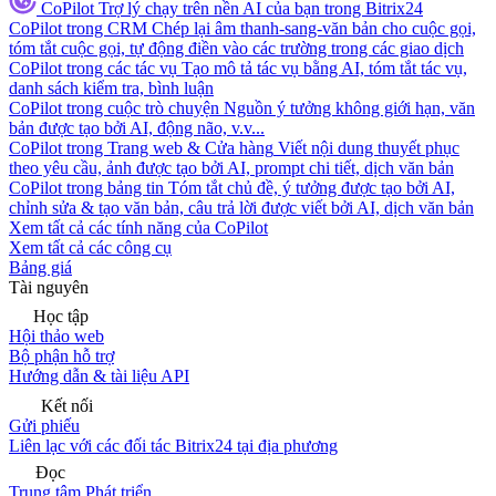
CoPilot
Trợ lý chạy trên nền AI của bạn trong Bitrix24
CoPilot trong CRM
Chép lại âm thanh-sang-văn bản cho cuộc gọi,
tóm tắt cuộc gọi, tự động điền vào các trường trong các giao dịch
CoPilot trong các tác vụ
Tạo mô tả tác vụ bằng AI, tóm tắt tác vụ,
danh sách kiểm tra, bình luận
CoPilot trong cuộc trò chuyện
Nguồn ý tưởng không giới hạn, văn
bản được tạo bởi AI, động não, v.v...
CoPilot trong Trang web & Cửa hàng
Viết nội dung thuyết phục
theo yêu cầu, ảnh được tạo bởi AI, prompt chi tiết, dịch văn bản
CoPilot trong bảng tin
Tóm tắt chủ đề, ý tưởng được tạo bởi AI,
chỉnh sửa & tạo văn bản, câu trả lời được viết bởi AI, dịch văn bản
Xem tất cả các tính năng của CoPilot
Xem tất cả các công cụ
Bảng giá
Tài nguyên
Học tập
Hội thảo web
Bộ phận hỗ trợ
Hướng dẫn & tài liệu API
Kết nối
Gửi phiếu
Liên lạc với các đối tác Bitrix24 tại địa phương
Đọc
Trung tâm Phát triển