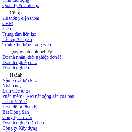
Tính lưu động
Quản lý & lãnh đạo
Công cụ
Hệ thống điện thoại
CRM
Lịch
Trung tâm liên lạc
Tác vụ & dự án
Trình xây dựng trang web
Quy mô doanh nghiệp
Doanh nhân khởi nghiệp đơn lẻ
Doanh nghiệp nhỏ
Doanh nghiệp
Ngành
Vận tải và lưu kho
Nhà hàng
Làm việc từ xa
Phần mềm CRM bất động sản của bạn
Tổ chức Y tế
Hoạt động Pháp lý
Bất Động Sản
Công ty Tư vấn
Doanh nghiệp Du lịch
Công ty Xây dựng