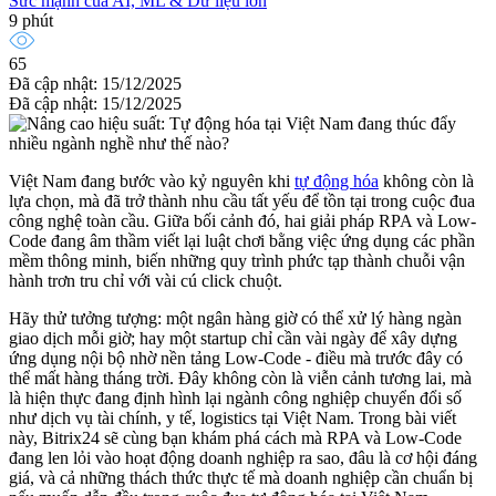
Sức mạnh của AI, ML & Dữ liệu lớn
9 phút
65
Đã cập nhật: 15/12/2025
Đã cập nhật: 15/12/2025
Việt Nam đang bước vào kỷ nguyên khi
tự động hóa
không còn là
lựa chọn, mà đã trở thành nhu cầu tất yếu để tồn tại trong cuộc đua
công nghệ toàn cầu. Giữa bối cảnh đó, hai giải pháp RPA và Low-
Code đang âm thầm viết lại luật chơi bằng việc ứng dụng các phần
mềm thông minh, biến những quy trình phức tạp thành chuỗi vận
hành trơn tru chỉ với vài cú click chuột.
Hãy thử tưởng tượng: một ngân hàng giờ có thể xử lý hàng ngàn
giao dịch mỗi giờ; hay một startup chỉ cần vài ngày để xây dựng
ứng dụng nội bộ nhờ nền tảng Low-Code - điều mà trước đây có
thể mất hàng tháng trời. Đây không còn là viễn cảnh tương lai, mà
là hiện thực đang định hình lại ngành công nghiệp chuyển đổi số
như dịch vụ tài chính, y tế, logistics tại Việt Nam. Trong bài viết
này, Bitrix24 sẽ cùng bạn khám phá cách mà RPA và Low-Code
đang len lỏi vào hoạt động doanh nghiệp ra sao, đâu là cơ hội đáng
giá, và cả những thách thức thực tế mà doanh nghiệp cần chuẩn bị