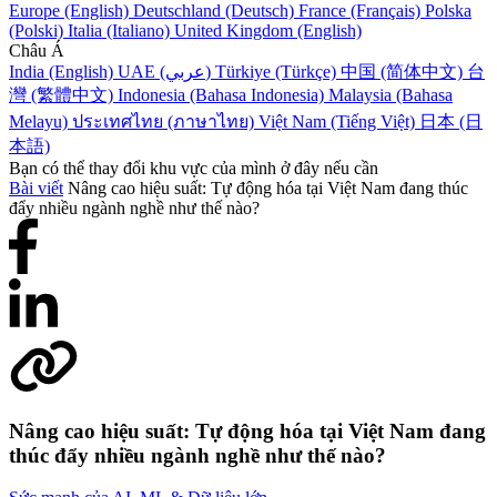
Europe (English)
Deutschland (Deutsch)
France (Français)
Polska
(Polski)
Italia (Italiano)
United Kingdom (English)
Châu Á
India (English)
UAE (عربي)
Türkiye (Türkçe)
中国 (简体中文)
台
灣 (繁體中文)
Indonesia (Bahasa Indonesia)
Malaysia (Bahasa
Melayu)
ประเทศไทย (ภาษาไทย)
Việt Nam (Tiếng Việt)
日本 (日
本語)
Bạn có thể thay đổi khu vực của mình ở đây nếu cần
Bài viết
Nâng cao hiệu suất: Tự động hóa tại Việt Nam đang thúc
đẩy nhiều ngành nghề như thế nào?
Nâng cao hiệu suất: Tự động hóa tại Việt Nam đang
thúc đẩy nhiều ngành nghề như thế nào?