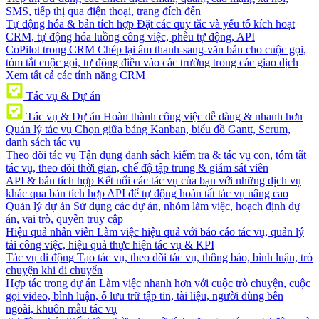
SMS, tiếp thị qua điện thoại, trang đích đến
Tự động hóa & bản tích hợp
Đặt các quy tắc và yếu tố kích hoạt
CRM, tự động hóa luồng công việc, phễu tự động, API
CoPilot trong CRM
Chép lại âm thanh-sang-văn bản cho cuộc gọi,
tóm tắt cuộc gọi, tự động điền vào các trường trong các giao dịch
Xem tất cả các tính năng CRM
Tác vụ & Dự án
Tác vụ & Dự án
Hoàn thành công việc dễ dàng & nhanh hơn
Quản lý tác vụ
Chọn giữa bảng Kanban, biểu đồ Gantt, Scrum,
danh sách tác vụ
Theo dõi tác vụ
Tận dụng danh sách kiểm tra & tác vụ con, tóm tắt
tác vụ, theo dõi thời gian, chế độ tập trung & giám sát viên
API & bản tích hợp
Kết nối các tác vụ của bạn với những dịch vụ
khác qua bản tích hợp API để tự động hoàn tất tác vụ nâng cao
Quản lý dự án
Sử dụng các dự án, nhóm làm việc, hoạch định dự
án, vai trò, quyền truy cập
Hiệu quả nhân viên
Làm việc hiệu quả với báo cáo tác vụ, quản lý
tải công việc, hiệu quả thực hiện tác vụ & KPI
Tác vụ di động
Tạo tác vụ, theo dõi tác vụ, thông báo, bình luận, trò
chuyện khi di chuyển
Hợp tác trong dự án
Làm việc nhanh hơn với cuộc trò chuyện, cuộc
gọi video, bình luận, ổ lưu trữ tập tin, tài liệu, người dùng bên
ngoài, khuôn mẫu tác vụ