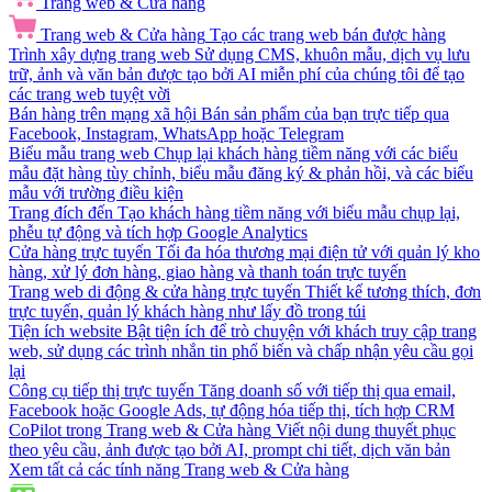
Trang web & Cửa hàng
Trang web & Cửa hàng
Tạo các trang web bán được hàng
Trình xây dựng trang web
Sử dụng CMS, khuôn mẫu, dịch vụ lưu
trữ, ảnh và văn bản được tạo bởi AI miễn phí của chúng tôi để tạo
các trang web tuyệt vời
Bán hàng trên mạng xã hội
Bán sản phẩm của bạn trực tiếp qua
Facebook, Instagram, WhatsApp hoặc Telegram
Biểu mẫu trang web
Chụp lại khách hàng tiềm năng với các biểu
mẫu đặt hàng tùy chỉnh, biểu mẫu đăng ký & phản hồi, và các biểu
mẫu với trường điều kiện
Trang đích đến
Tạo khách hàng tiềm năng với biểu mẫu chụp lại,
phễu tự động và tích hợp Google Analytics
Cửa hàng trực tuyến
Tối đa hóa thương mại điện tử với quản lý kho
hàng, xử lý đơn hàng, giao hàng và thanh toán trực tuyến
Trang web di động & cửa hàng trực tuyến
Thiết kế tương thích, đơn
trực tuyến, quản lý khách hàng như lấy đồ trong túi
Tiện ích website
Bật tiện ích để trò chuyện với khách truy cập trang
web, sử dụng các trình nhắn tin phổ biến và chấp nhận yêu cầu gọi
lại
Công cụ tiếp thị trực tuyến
Tăng doanh số với tiếp thị qua email,
Facebook hoặc Google Ads, tự động hóa tiếp thị, tích hợp CRM
CoPilot trong Trang web & Cửa hàng
Viết nội dung thuyết phục
theo yêu cầu, ảnh được tạo bởi AI, prompt chi tiết, dịch văn bản
Xem tất cả các tính năng Trang web & Cửa hàng