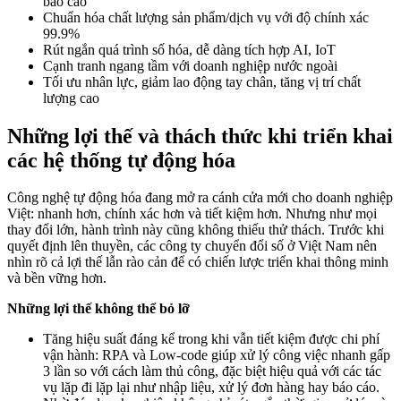
báo cáo
Chuẩn hóa chất lượng sản phẩm/dịch vụ với độ chính xác
99.9%
Rút ngắn quá trình số hóa, dễ dàng tích hợp AI, IoT
Cạnh tranh ngang tầm với doanh nghiệp nước ngoài
Tối ưu nhân lực, giảm lao động tay chân, tăng vị trí chất
lượng cao
Những lợi thế và thách thức khi triển khai
các hệ thống tự động hóa
Công nghệ tự động hóa đang mở ra cánh cửa mới cho doanh nghiệp
Việt: nhanh hơn, chính xác hơn và tiết kiệm hơn. Nhưng như mọi
thay đổi lớn, hành trình này cũng không thiếu thử thách. Trước khi
quyết định lên thuyền, các công ty chuyển đổi số ở Việt Nam nên
nhìn rõ cả lợi thế lẫn rào cản để có chiến lược triển khai thông minh
và bền vững hơn.
Những lợi thế không thể bỏ lỡ
Tăng hiệu suất đáng kể trong khi vẫn tiết kiệm được chi phí
vận hành: RPA và Low-code giúp xử lý công việc nhanh gấp
3 lần so với cách làm thủ công, đặc biệt hiệu quả với các tác
vụ lặp đi lặp lại như nhập liệu, xử lý đơn hàng hay báo cáo.