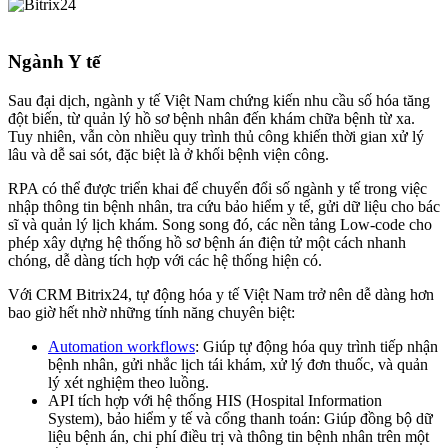
Ngành Y tế
Sau đại dịch, ngành y tế Việt Nam chứng kiến nhu cầu số hóa tăng
đột biến, từ quản lý hồ sơ bệnh nhân đến khám chữa bệnh từ xa.
Tuy nhiên, vẫn còn nhiều quy trình thủ công khiến thời gian xử lý
lâu và dễ sai sót, đặc biệt là ở khối bệnh viện công.
RPA có thể được triển khai để chuyển đổi số ngành y tế trong việc
nhập thông tin bệnh nhân, tra cứu bảo hiểm y tế, gửi dữ liệu cho bác
sĩ và quản lý lịch khám. Song song đó, các nền tảng Low-code cho
phép xây dựng hệ thống hồ sơ bệnh án điện tử một cách nhanh
chóng, dễ dàng tích hợp với các hệ thống hiện có.
Với CRM Bitrix24, tự động hóa y tế Việt Nam trở nên dễ dàng hơn
bao giờ hết nhờ những tính năng chuyên biệt:
Automation workflows
: Giúp tự động hóa quy trình tiếp nhận
bệnh nhân, gửi nhắc lịch tái khám, xử lý đơn thuốc, và quản
lý xét nghiệm theo luồng.
API tích hợp với hệ thống HIS (Hospital Information
System), bảo hiểm y tế và cổng thanh toán: Giúp đồng bộ dữ
liệu bệnh án, chi phí điều trị và thông tin bệnh nhân trên một