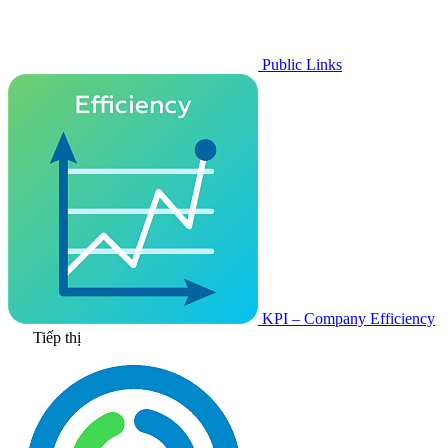
Public Links
KPI – Company Efficiency
Tiếp thị