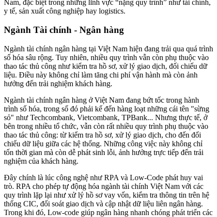
Nam, đặc biệt trong những lĩnh vực “nặng quy trình” như tài chính,
y tế, sản xuất công nghiệp hay logistics.
Ngành Tài chính - Ngân hàng
Ngành tài chính ngân hàng tại Việt Nam hiện đang trải qua quá trình
số hóa sâu rộng. Tuy nhiên, nhiều quy trình vẫn còn phụ thuộc vào
thao tác thủ công như kiểm tra hồ sơ, xử lý giao dịch, đối chiếu dữ
liệu. Điều này không chỉ làm tăng chi phí vận hành mà còn ảnh
hưởng đến trải nghiệm khách hàng.
Ngành tài chính ngân hàng ở Việt Nam đang bứt tốc trong hành
trình số hóa, trong số đó phải kể đến hàng loạt những cái tên "sừng
sỏ" như Techcombank, Vietcombank, TPBank... Nhưng thực tế, ở
bên trong nhiều tổ chức, vẫn còn rất nhiều quy trình phụ thuộc vào
thao tác thủ công: từ kiểm tra hồ sơ, xử lý giao dịch, cho đến đối
chiếu dữ liệu giữa các hệ thống. Những công việc này không chỉ
tốn thời gian mà còn dễ phát sinh lỗi, ảnh hưởng trực tiếp đến trải
nghiệm của khách hàng.
Đây chính là lúc công nghệ như RPA và Low-Code phát huy vai
trò. RPA cho phép tự động hóa ngành tài chính Việt Nam với các
quy trình lặp lại như xử lý hồ sơ vay vốn, kiểm tra thông tin trên hệ
thống CIC, đối soát giao dịch và cập nhật dữ liệu liên ngân hàng.
Trong khi đó, Low-code giúp ngân hàng nhanh chóng phát triển các