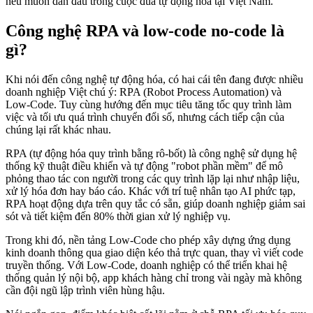
nếu muốn dẫn đầu trong cuộc đua tự động hóa tại Việt Nam.
Công nghệ RPA và low-code no-code là
gì?
Khi nói đến công nghệ tự động hóa, có hai cái tên đang được nhiều
doanh nghiệp Việt chú ý: RPA (Robot Process Automation) và
Low-Code. Tuy cùng hướng đến mục tiêu tăng tốc quy trình làm
việc và tối ưu quá trình chuyển đổi số, nhưng cách tiếp cận của
chúng lại rất khác nhau.
RPA (tự động hóa quy trình bằng rô-bốt) là công nghệ sử dụng hệ
thống kỹ thuật điều khiển và tự động "robot phần mềm" để mô
phỏng thao tác con người trong các quy trình lặp lại như nhập liệu,
xử lý hóa đơn hay báo cáo. Khác với trí tuệ nhân tạo AI phức tạp,
RPA hoạt động dựa trên quy tắc có sẵn, giúp doanh nghiệp giảm sai
sót và tiết kiệm đến 80% thời gian xử lý nghiệp vụ.
Trong khi đó, nền tảng Low-Code cho phép xây dựng ứng dụng
kinh doanh thông qua giao diện kéo thả trực quan, thay vì viết code
truyền thống. Với Low-Code, doanh nghiệp có thể triển khai hệ
thống quản lý nội bộ, app khách hàng chỉ trong vài ngày mà không
cần đội ngũ lập trình viên hùng hậu.