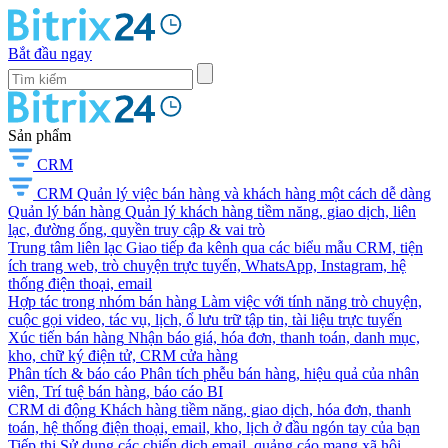
Bắt đầu ngay
Sản phẩm
CRM
CRM
Quản lý việc bán hàng và khách hàng một cách dễ dàng
Quản lý bán hàng
Quản lý khách hàng tiềm năng, giao dịch, liên
lạc, đường ống, quyền truy cập & vai trò
Trung tâm liên lạc
Giao tiếp đa kênh qua các biểu mẫu CRM, tiện
ích trang web, trò chuyện trực tuyến, WhatsApp, Instagram, hệ
thống điện thoại, email
Hợp tác trong nhóm bán hàng
Làm việc với tính năng trò chuyện,
cuộc gọi video, tác vụ, lịch, ổ lưu trữ tập tin, tài liệu trực tuyến
Xúc tiến bán hàng
Nhận báo giá, hóa đơn, thanh toán, danh mục,
kho, chữ ký điện tử, CRM cửa hàng
Phân tích & báo cáo
Phân tích phễu bán hàng, hiệu quả của nhân
viên, Trí tuệ bán hàng, báo cáo BI
CRM di động
Khách hàng tiềm năng, giao dịch, hóa đơn, thanh
toán, hệ thống điện thoại, email, kho, lịch ở đầu ngón tay của bạn
Tiếp thị
Sử dụng các chiến dịch email, quảng cáo mạng xã hội,