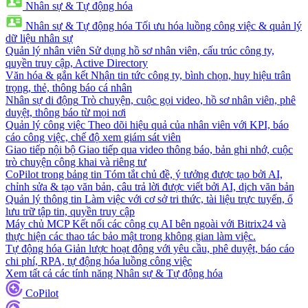
Nhân sự & Tự động hóa
Nhân sự & Tự động hóa
Tối ưu hóa luồng công việc & quản lý
dữ liệu nhân sự
Quản lý nhân viên
Sử dụng hồ sơ nhân viên, cấu trúc công ty,
quyền truy cập, Active Directory
Văn hóa & gắn kết
Nhận tin tức công ty, bình chọn, huy hiệu trân
trọng, thẻ, thông báo cá nhân
Nhân sự di động
Trò chuyện, cuộc gọi video, hồ sơ nhân viên, phê
duyệt, thông báo từ mọi nơi
Quản lý công việc
Theo dõi hiệu quả của nhân viên với KPI, báo
cáo công việc, chế độ xem giám sát viên
Giao tiếp nội bộ
Giao tiếp qua video thông báo, bản ghi nhớ, cuộc
trò chuyện công khai và riêng tư
CoPilot trong bảng tin
Tóm tắt chủ đề, ý tưởng được tạo bởi AI,
chỉnh sửa & tạo văn bản, câu trả lời được viết bởi AI, dịch văn bản
Quản lý thông tin
Làm việc với cơ sở tri thức, tài liệu trực tuyến, ổ
lưu trữ tập tin, quyền truy cập
Máy chủ MCP
Kết nối các công cụ AI bên ngoài với Bitrix24 và
thực hiện các thao tác bảo mật trong không gian làm việc.
Tự động hóa
Giản lược hoạt động với yêu cầu, phê duyệt, báo cáo
chi phí, RPA, tự động hóa luồng công việc
Xem tất cả các tính năng Nhân sự & Tự động hóa
CoPilot