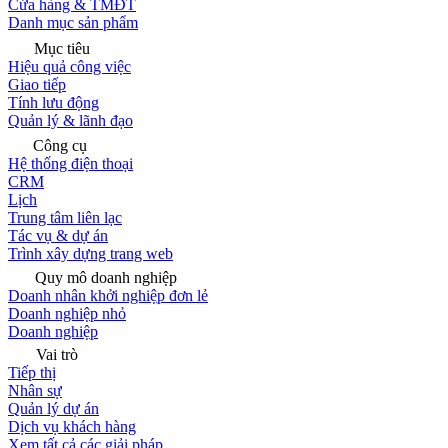
Cửa hàng & TMĐT
Danh mục sản phẩm
Mục tiêu
Hiệu quả công việc
Giao tiếp
Tính lưu động
Quản lý & lãnh đạo
Công cụ
Hệ thống điện thoại
CRM
Lịch
Trung tâm liên lạc
Tác vụ & dự án
Trình xây dựng trang web
Quy mô doanh nghiệp
Doanh nhân khởi nghiệp đơn lẻ
Doanh nghiệp nhỏ
Doanh nghiệp
Vai trò
Tiếp thị
Nhân sự
Quản lý dự án
Dịch vụ khách hàng
Xem tất cả các giải pháp