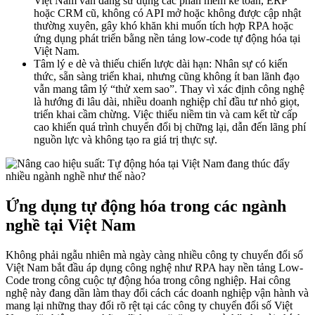
Việt Nam vẫn đang sử dụng các phần mềm kế toán, ERP
hoặc CRM cũ, không có API mở hoặc không được cập nhật
thường xuyên, gây khó khăn khi muốn tích hợp RPA hoặc
ứng dụng phát triển bằng nền tảng low-code tự động hóa tại
Việt Nam.
Tâm lý e dè và thiếu chiến lược dài hạn: Nhân sự có kiến
thức, sẵn sàng triển khai, nhưng cũng không ít ban lãnh đạo
vẫn mang tâm lý “thử xem sao”. Thay vì xác định công nghệ
là hướng đi lâu dài, nhiều doanh nghiệp chỉ đầu tư nhỏ giọt,
triển khai cầm chừng. Việc thiếu niềm tin và cam kết từ cấp
cao khiến quá trình chuyển đổi bị chững lại, dẫn đến lãng phí
nguồn lực và không tạo ra giá trị thực sự.
Ứng dụng tự động hóa trong các ngành
nghề tại Việt Nam
Không phải ngẫu nhiên mà ngày càng nhiều công ty chuyển đổi số
Việt Nam bắt đầu áp dụng công nghệ như RPA hay nền tảng Low-
Code trong công cuộc tự động hóa trong công nghiệp. Hai công
nghệ này đang dần làm thay đổi cách các doanh nghiệp vận hành và
mang lại những thay đổi rõ rệt tại các công ty chuyển đổi số Việt