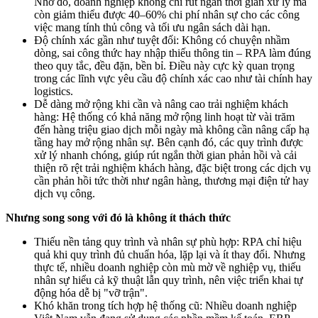
Nhờ đó, doanh nghiệp không chỉ rút ngắn thời gian xử lý mà
còn giảm thiểu được 40–60% chi phí nhân sự cho các công
việc mang tính thủ công và tối ưu ngân sách dài hạn.
Độ chính xác gần như tuyệt đối: Không có chuyện nhầm
dòng, sai công thức hay nhập thiếu thông tin – RPA làm đúng
theo quy tắc, đều đặn, bền bỉ. Điều này cực kỳ quan trọng
trong các lĩnh vực yêu cầu độ chính xác cao như tài chính hay
logistics.
Dễ dàng mở rộng khi cần và nâng cao trải nghiệm khách
hàng: Hệ thống có khả năng mở rộng linh hoạt từ vài trăm
đến hàng triệu giao dịch mỗi ngày mà không cần nâng cấp hạ
tầng hay mở rộng nhân sự. Bên cạnh đó, các quy trình được
xử lý nhanh chóng, giúp rút ngắn thời gian phản hồi và cải
thiện rõ rệt trải nghiệm khách hàng, đặc biệt trong các dịch vụ
cần phản hồi tức thời như ngân hàng, thương mại điện tử hay
dịch vụ công.
Nhưng song song với đó là không ít thách thức
Thiếu nền tảng quy trình và nhân sự phù hợp: RPA chỉ hiệu
quả khi quy trình đủ chuẩn hóa, lặp lại và ít thay đổi. Nhưng
thực tế, nhiều doanh nghiệp còn mù mờ về nghiệp vụ, thiếu
nhân sự hiểu cả kỹ thuật lẫn quy trình, nên việc triển khai tự
động hóa dễ bị "vỡ trận".
Khó khăn trong tích hợp hệ thống cũ: Nhiều doanh nghiệp