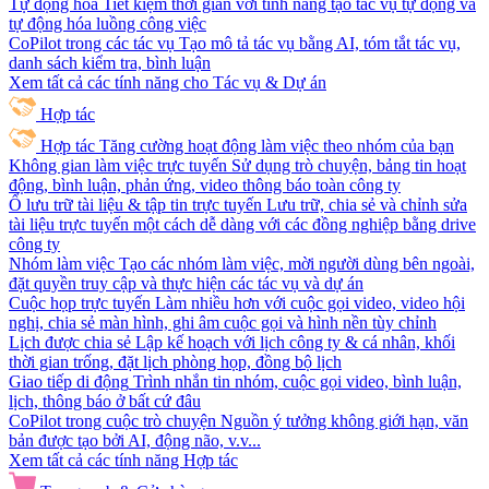
Tự động hóa
Tiết kiệm thời gian với tính năng tạo tác vụ tự động và
tự động hóa luồng công việc
CoPilot trong các tác vụ
Tạo mô tả tác vụ bằng AI, tóm tắt tác vụ,
danh sách kiểm tra, bình luận
Xem tất cả các tính năng cho Tác vụ & Dự án
Hợp tác
Hợp tác
Tăng cường hoạt động làm việc theo nhóm của bạn
Không gian làm việc trực tuyến
Sử dụng trò chuyện, bảng tin hoạt
động, bình luận, phản ứng, video thông báo toàn công ty
Ổ lưu trữ tài liệu & tập tin trực tuyến
Lưu trữ, chia sẻ và chỉnh sửa
tài liệu trực tuyến một cách dễ dàng với các đồng nghiệp bằng drive
công ty
Nhóm làm việc
Tạo các nhóm làm việc, mời người dùng bên ngoài,
đặt quyền truy cập và thực hiện các tác vụ và dự án
Cuộc họp trực tuyến
Làm nhiều hơn với cuộc gọi video, video hội
nghị, chia sẻ màn hình, ghi âm cuộc gọi và hình nền tùy chỉnh
Lịch được chia sẻ
Lập kế hoạch với lịch công ty & cá nhân, khối
thời gian trống, đặt lịch phòng họp, đồng bộ lịch
Giao tiếp di động
Trình nhắn tin nhóm, cuộc gọi video, bình luận,
lịch, thông báo ở bất cứ đâu
CoPilot trong cuộc trò chuyện
Nguồn ý tưởng không giới hạn, văn
bản được tạo bởi AI, động não, v.v...
Xem tất cả các tính năng Hợp tác