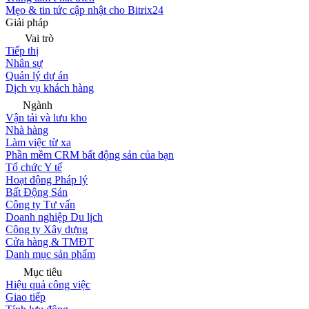
Mẹo & tin tức cập nhật cho Bitrix24
Giải pháp
Vai trò
Tiếp thị
Nhân sự
Quản lý dự án
Dịch vụ khách hàng
Ngành
Vận tải và lưu kho
Nhà hàng
Làm việc từ xa
Phần mềm CRM bất động sản của bạn
Tổ chức Y tế
Hoạt động Pháp lý
Bất Động Sản
Công ty Tư vấn
Doanh nghiệp Du lịch
Công ty Xây dựng
Cửa hàng & TMĐT
Danh mục sản phẩm
Mục tiêu
Hiệu quả công việc
Giao tiếp