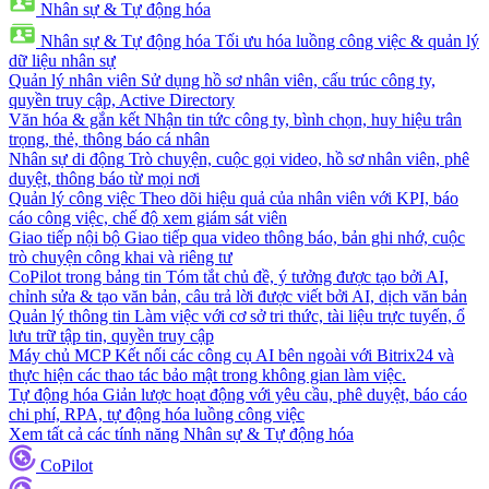
Nhân sự & Tự động hóa
Nhân sự & Tự động hóa
Tối ưu hóa luồng công việc & quản lý
dữ liệu nhân sự
Quản lý nhân viên
Sử dụng hồ sơ nhân viên, cấu trúc công ty,
quyền truy cập, Active Directory
Văn hóa & gắn kết
Nhận tin tức công ty, bình chọn, huy hiệu trân
trọng, thẻ, thông báo cá nhân
Nhân sự di động
Trò chuyện, cuộc gọi video, hồ sơ nhân viên, phê
duyệt, thông báo từ mọi nơi
Quản lý công việc
Theo dõi hiệu quả của nhân viên với KPI, báo
cáo công việc, chế độ xem giám sát viên
Giao tiếp nội bộ
Giao tiếp qua video thông báo, bản ghi nhớ, cuộc
trò chuyện công khai và riêng tư
CoPilot trong bảng tin
Tóm tắt chủ đề, ý tưởng được tạo bởi AI,
chỉnh sửa & tạo văn bản, câu trả lời được viết bởi AI, dịch văn bản
Quản lý thông tin
Làm việc với cơ sở tri thức, tài liệu trực tuyến, ổ
lưu trữ tập tin, quyền truy cập
Máy chủ MCP
Kết nối các công cụ AI bên ngoài với Bitrix24 và
thực hiện các thao tác bảo mật trong không gian làm việc.
Tự động hóa
Giản lược hoạt động với yêu cầu, phê duyệt, báo cáo
chi phí, RPA, tự động hóa luồng công việc
Xem tất cả các tính năng Nhân sự & Tự động hóa
CoPilot