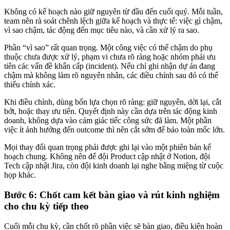
Không có kế hoạch nào giữ nguyên từ đầu đến cuối quý. Mỗi tuần,
team nên rà soát chênh lệch giữa kế hoạch và thực tế: việc gì chậm,
vì sao chậm, tác động đến mục tiêu nào, và cần xử lý ra sao.
Phần “vì sao” rất quan trọng. Một công việc có thể chậm do phụ
thuộc chưa được xử lý, phạm vi chưa rõ ràng hoặc nhóm phải ưu
tiên các vấn đề khẩn cấp (incident). Nếu chỉ ghi nhận dự án đang
chậm mà không làm rõ nguyên nhân, các điều chỉnh sau đó có thể
thiếu chính xác.
Khi điều chỉnh, dùng bốn lựa chọn rõ ràng: giữ nguyên, dời lại, cắt
bớt, hoặc thay ưu tiên. Quyết định này cần dựa trên tác động kinh
doanh, không dựa vào cảm giác tiếc công sức đã làm. Một phần
việc ít ảnh hưởng đến outcome thì nên cắt sớm để bảo toàn mốc lớn.
Mọi thay đổi quan trọng phải được ghi lại vào một phiên bản kế
hoạch chung. Không nên để đội Product cập nhật ở Notion, đội
Tech cập nhật Jira, còn đội kinh doanh lại nghe bằng miệng từ cuộc
họp khác.
Bước 6: Chốt cam kết bàn giao và rút kinh nghiệm
cho chu kỳ tiếp theo
Cuối mỗi chu kỳ, cần chốt rõ phần việc sẽ bàn giao, điều kiện hoàn