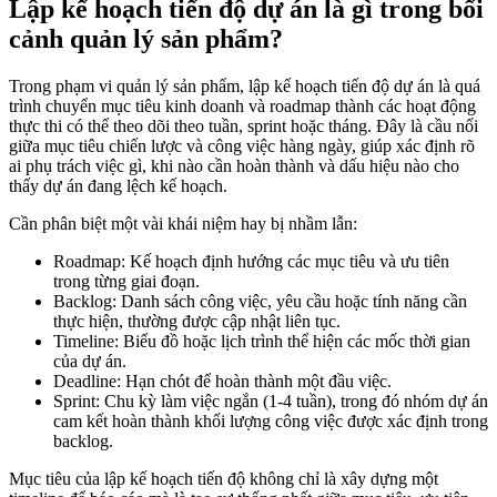
Lập kế hoạch tiến độ dự án là gì trong bối
cảnh quản lý sản phẩm?
Trong phạm vi quản lý sản phẩm, lập kế hoạch tiến độ dự án là quá
trình chuyển mục tiêu kinh doanh và roadmap thành các hoạt động
thực thi có thể theo dõi theo tuần, sprint hoặc tháng. Đây là cầu nối
giữa mục tiêu chiến lược và công việc hàng ngày, giúp xác định rõ
ai phụ trách việc gì, khi nào cần hoàn thành và dấu hiệu nào cho
thấy dự án đang lệch kế hoạch.
Cần phân biệt một vài khái niệm hay bị nhầm lẫn:
Roadmap: Kế hoạch định hướng các mục tiêu và ưu tiên
trong từng giai đoạn.
Backlog: Danh sách công việc, yêu cầu hoặc tính năng cần
thực hiện, thường được cập nhật liên tục.
Timeline: Biểu đồ hoặc lịch trình thể hiện các mốc thời gian
của dự án.
Deadline: Hạn chót để hoàn thành một đầu việc.
Sprint: Chu kỳ làm việc ngắn (1-4 tuần), trong đó nhóm dự án
cam kết hoàn thành khối lượng công việc được xác định trong
backlog.
Mục tiêu của lập kế hoạch tiến độ không chỉ là xây dựng một