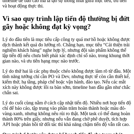
timeline để báo cáo mà là tạo sự thống nhất giữa mục tiêu, ưu tiên
và hoạt động thực thi.
Vì sao quy trình lập tiến độ thường bị đứt
gãy hoặc không đạt kỳ vọng?
Lý do đầu tiên là mục tiêu cấp công ty quá mơ hồ hoặc không được
dịch thành kết quả đo lường rõ. Chẳng hạn, mục tiêu “Cải thiện trải
nghiệm khách hàng” nghe hợp lý, nhưng đội sản phẩm không thể
lập tiến độ nếu chưa biết phải xác định chỉ số nào, trong khung thời
gian nào, và ưu tiên hạng mục nào trước.
Lý do thứ hai là các phụ thuộc chéo không được làm rõ từ đầu. Một
tính năng tưởng chỉ cần PO và Dev, nhưng thực tế còn cần thiết kế,
kiểm thử, hạ tầng, pháp chế hoặc vận hành, đào tạo. Nếu các mắt
xích này không được lôi ra bàn sớm, timeline ban đầu gần như chắc
chắn sai.
Lý do cuối cùng nằm ở cách cập nhật tiến độ. Nhiều nơi họp tiến độ
chỉ để báo cáo, tập trung vào phần trăm hoàn thành hoặc màu đỏ-
vàng-xanh, nhưng không nêu rủi ro thật. Một task có thể đang hoàn
thành 80% trên giấy, nhưng nếu vẫn đang chờ phê duyệt, tích hợp
API hoặc phản hồi từ đối tác thì khả năng chậm tiến độ vẫn rất cao.