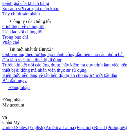
Đánh giá của khách hàng
So sánh với các giải pháp khác
Tùy chỉnh sản phẩm
Công ty của chúng tôi
Giới thiệu về chúng tôi
Liên lạc với chúng tôi
Trong báo chí
Pháp chế
Tin mới nhất từ Bitrix24
Onboarding theo hướng tạo thành công đầu tiên cho các nhóm bắt
đầu làm việc trên thiết bị di động
Trước khi kết nối các ứng dụng, hãy kiểm tra quy trình làm việc trên
thiết bị di động mà nhân viên thực sự sử dụng
Kiến thức nền tảng về lập tiến độ dự án cho người mới bắt đầu
Bắt đầu ngay
Đăng nhập
Đăng nhập
My account
vn
Châu Mỹ
United States (English)
América Latina (Español)
Brasil (Português)