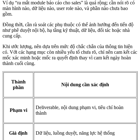
Ví dụ “ra mắt module báo cáo cho sales” là quá rộng; cần nói rõ có
màn hình nào, dữ liệu nào, user role nào, và phần nào chưa bao
gồm.
Đồng thời, cần rà soát các phụ thuộc có thể ảnh hưởng đến tiến độ
như phê duyệt nội bộ, hạ tầng kỹ thuật, dữ liệu, đối tác hoặc nhà
cung cấp.
Khi ước lượng, nên dựa trên mức độ chắc chắn của thông tin hiện
có. Với các hạng mục còn nhiều yếu tố chưa rõ, chỉ nên cam kết các
mốc xác minh hoặc mốc ra quyết định thay vì cam kết ngày hoàn
thành cuối cùng.
Thành
Nội dung cần xác định
phần
Deliverable, nội dung phạm vi, tiêu chí hoàn
Phạm vi
thành
Giả định
Dữ liệu, luồng duyệt, năng lực hệ thống