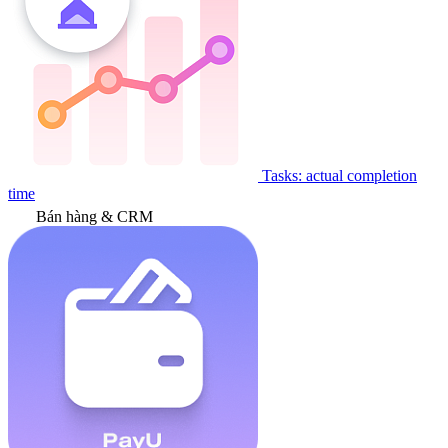
Tasks: actual completion
time
Bán hàng & CRM