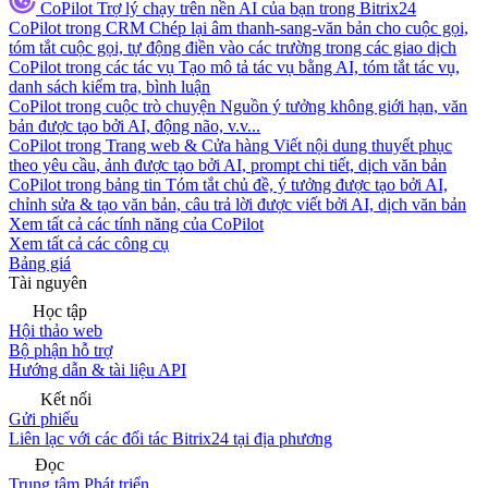
CoPilot
Trợ lý chạy trên nền AI của bạn trong Bitrix24
CoPilot trong CRM
Chép lại âm thanh-sang-văn bản cho cuộc gọi,
tóm tắt cuộc gọi, tự động điền vào các trường trong các giao dịch
CoPilot trong các tác vụ
Tạo mô tả tác vụ bằng AI, tóm tắt tác vụ,
danh sách kiểm tra, bình luận
CoPilot trong cuộc trò chuyện
Nguồn ý tưởng không giới hạn, văn
bản được tạo bởi AI, động não, v.v...
CoPilot trong Trang web & Cửa hàng
Viết nội dung thuyết phục
theo yêu cầu, ảnh được tạo bởi AI, prompt chi tiết, dịch văn bản
CoPilot trong bảng tin
Tóm tắt chủ đề, ý tưởng được tạo bởi AI,
chỉnh sửa & tạo văn bản, câu trả lời được viết bởi AI, dịch văn bản
Xem tất cả các tính năng của CoPilot
Xem tất cả các công cụ
Bảng giá
Tài nguyên
Học tập
Hội thảo web
Bộ phận hỗ trợ
Hướng dẫn & tài liệu API
Kết nối
Gửi phiếu
Liên lạc với các đối tác Bitrix24 tại địa phương
Đọc
Trung tâm Phát triển