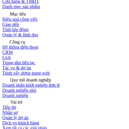
Cửa hàng & TMĐT
Danh mục sản phẩm
Mục tiêu
Hiệu quả công việc
Giao tiếp
Tính lưu động
Quản lý & lãnh đạo
Công cụ
Hệ thống điện thoại
CRM
Lịch
Trung tâm liên lạc
Tác vụ & dự án
Trình xây dựng trang web
Quy mô doanh nghiệp
Doanh nhân khởi nghiệp đơn lẻ
Doanh nghiệp nhỏ
Doanh nghiệp
Vai trò
Tiếp thị
Nhân sự
Quản lý dự án
Dịch vụ khách hàng
Xem tất cả các giải pháp