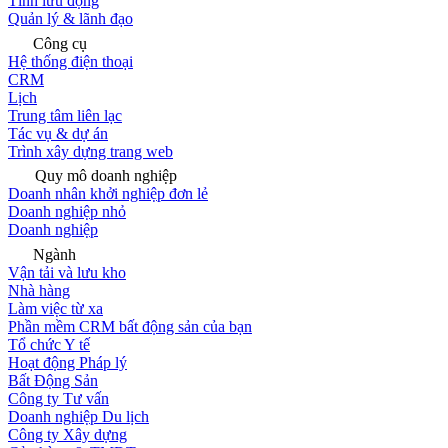
Tính lưu động
Quản lý & lãnh đạo
Công cụ
Hệ thống điện thoại
CRM
Lịch
Trung tâm liên lạc
Tác vụ & dự án
Trình xây dựng trang web
Quy mô doanh nghiệp
Doanh nhân khởi nghiệp đơn lẻ
Doanh nghiệp nhỏ
Doanh nghiệp
Ngành
Vận tải và lưu kho
Nhà hàng
Làm việc từ xa
Phần mềm CRM bất động sản của bạn
Tổ chức Y tế
Hoạt động Pháp lý
Bất Động Sản
Công ty Tư vấn
Doanh nghiệp Du lịch
Công ty Xây dựng