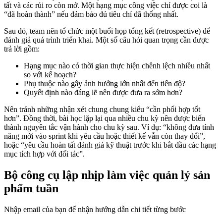
tất và các rủi ro còn mở. Một hạng mục công việc chỉ được coi là
“đã hoàn thành” nếu đảm bảo đủ tiêu chí đã thống nhất.
Sau đó, team nên tổ chức một buổi họp tổng kết (retrospective) để
đánh giá quá trình triển khai. Một số câu hỏi quan trọng cần được
trả lời gồm:
Hạng mục nào có thời gian thực hiện chênh lệch nhiều nhất
so với kế hoạch?
Phụ thuộc nào gây ảnh hưởng lớn nhất đến tiến độ?
Quyết định nào đáng lẽ nên được đưa ra sớm hơn?
Nên tránh những nhận xét chung chung kiểu “cần phối hợp tốt
hơn”. Đồng thời, bài học lặp lại qua nhiều chu kỳ nên được biến
thành nguyên tắc vận hành cho chu kỳ sau. Ví dụ: “không đưa tính
năng mới vào sprint khi yêu cầu hoặc thiết kế vẫn còn thay đổi”,
hoặc “yêu cầu hoàn tất đánh giá kỹ thuật trước khi bắt đầu các hạng
mục tích hợp với đối tác”.
Bộ công cụ lập nhịp làm việc quản lý sản
phẩm tuần
Nhập email của bạn để nhận hướng dẫn chi tiết từng bước