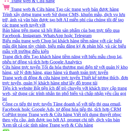
Trang web & Cửa hàng
Trang web & Cửa hàng
Tạo các trang web bán được hàng
Trình xây dựng trang web
Sử dụng CMS, khuôn mẫu, dịch vụ lưu
trữ, ảnh và văn bản được tạo bởi AI miễn phí của chúng tôi để tạo
các trang web tuyệt vời
Bán hàng trên mạng xã hội
Bán sản phẩm của bạn trực tiếp qua
Facebook, Instagram, WhatsApp hoặc Telegram
Biểu mẫu trang web
Chụp lại khách hàng tiềm năng với các biểu
mẫu đặt hàng tùy chỉnh, biểu mẫu đăng ký & phản hồi, và các biểu
mẫu với trường điều kiện
Trang đích đến
Tạo khách hàng tiềm năng với biểu mẫu chụp lại,
phễu tự động và tích hợp Google Analytics
Cửa hàng trực tuyến
Tối đa hóa thương mại điện tử với quản lý kho
hàng, xử lý đơn hàng, giao hàng và thanh toán trực tuyến
Trang web di động & cửa hàng trực tuyến
Thiết kế tương thích, đơn
trực tuyến, quản lý khách hàng như lấy đồ trong túi
Tiện ích website
Bật tiện ích để trò chuyện với khách truy cập trang
web, sử dụng các trình nhắn tin phổ biến và chấp nhận yêu cầu gọi
lại
Công cụ tiếp thị trực tuyến
Tăng doanh số với tiếp thị qua email,
Facebook hoặc Google Ads, tự động hóa tiếp thị, tích hợp CRM
CoPilot trong Trang web & Cửa hàng
Viết nội dung thuyết phục
theo yêu cầu, ảnh được tạo bởi AI, prompt chi tiết, dịch văn bản
Xem tất cả các tính năng Trang web & Cửa hàng