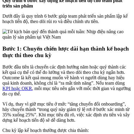
Quy trình 6 bước xây dựng kế hoạch tiến độ cho team phát
triển sản phẩm
Dưới đây là quy trình 6 bước giúp team phát triển sản phẩm lập kế
hoạch tiến độ, theo dõi rủi ro và điều chỉnh ưu tiên.
Bước 1: Chuyển chiến lược dài hạn thành kế hoạch
thực thi theo chu kỳ
Bước đầu tiên là chuyển các định hướng năm hoặc quý thành các
kết quả cụ thể có thể đo lường và theo dõi theo chu kỳ ngắn hơn.
Outcome là kết quả mong muốn về hành vi người dùng hay hiệu
quả kinh doanh, không chỉ là “ra mắt tính năng”. Nếu team dùng
KPI hoặc OKR
, mỗi mục tiêu nên gắn với mốc thời gian và ngưỡng
đo cụ thể.
Ví dụ, thay vì giữ mục tiêu ở mức “tăng chuyển đổi onboarding”,
hãy chuyển thành “trong quý này giảm tỷ lệ rơi ở bước xác minh từ
35% xuống 25%”. Khi mục tiêu đủ rõ, việc xác định ưu tiên và xây
dựng kế hoạch tiến độ sẽ dễ dàng hơn.
Chu kỳ lập kế hoạch thường được chia thành: