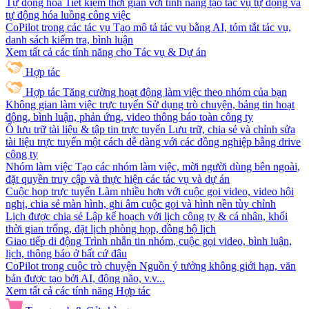
Tự động hóa
Tiết kiệm thời gian với tính năng tạo tác vụ tự động và
tự động hóa luồng công việc
CoPilot trong các tác vụ
Tạo mô tả tác vụ bằng AI, tóm tắt tác vụ,
danh sách kiểm tra, bình luận
Xem tất cả các tính năng cho Tác vụ & Dự án
Hợp tác
Hợp tác
Tăng cường hoạt động làm việc theo nhóm của bạn
Không gian làm việc trực tuyến
Sử dụng trò chuyện, bảng tin hoạt
động, bình luận, phản ứng, video thông báo toàn công ty
Ổ lưu trữ tài liệu & tập tin trực tuyến
Lưu trữ, chia sẻ và chỉnh sửa
tài liệu trực tuyến một cách dễ dàng với các đồng nghiệp bằng drive
công ty
Nhóm làm việc
Tạo các nhóm làm việc, mời người dùng bên ngoài,
đặt quyền truy cập và thực hiện các tác vụ và dự án
Cuộc họp trực tuyến
Làm nhiều hơn với cuộc gọi video, video hội
nghị, chia sẻ màn hình, ghi âm cuộc gọi và hình nền tùy chỉnh
Lịch được chia sẻ
Lập kế hoạch với lịch công ty & cá nhân, khối
thời gian trống, đặt lịch phòng họp, đồng bộ lịch
Giao tiếp di động
Trình nhắn tin nhóm, cuộc gọi video, bình luận,
lịch, thông báo ở bất cứ đâu
CoPilot trong cuộc trò chuyện
Nguồn ý tưởng không giới hạn, văn
bản được tạo bởi AI, động não, v.v...
Xem tất cả các tính năng Hợp tác