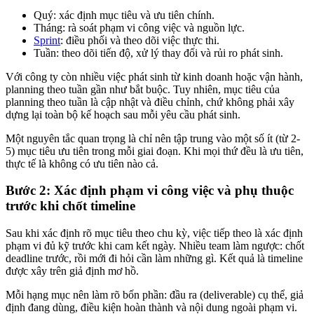
Quý: xác định mục tiêu và ưu tiên chính.
Tháng: rà soát phạm vi công việc và nguồn lực.
Sprint
: điều phối và theo dõi việc thực thi.
Tuần: theo dõi tiến độ, xử lý thay đổi và rủi ro phát sinh.
Với công ty còn nhiều việc phát sinh từ kinh doanh hoặc vận hành,
planning theo tuần gần như bắt buộc. Tuy nhiên, mục tiêu của
planning theo tuần là cập nhật và điều chỉnh, chứ không phải xây
dựng lại toàn bộ kế hoạch sau mỗi yêu cầu phát sinh.
Một nguyên tắc quan trọng là chỉ nên tập trung vào một số ít (từ 2-
5) mục tiêu ưu tiên trong mỗi giai đoạn. Khi mọi thứ đều là ưu tiên,
thực tế là không có ưu tiên nào cả.
Bước 2: Xác định phạm vi công việc và phụ thuộc
trước khi chốt timeline
Sau khi xác định rõ mục tiêu theo chu kỳ, việc tiếp theo là xác định
phạm vi đủ kỹ trước khi cam kết ngày. Nhiều team làm ngược: chốt
deadline trước, rồi mới đi hỏi cần làm những gì. Kết quả là timeline
được xây trên giả định mơ hồ.
Mỗi hạng mục nên làm rõ bốn phần: đầu ra (deliverable) cụ thể, giả
định đang dùng, điều kiện hoàn thành và nội dung ngoài phạm vi.