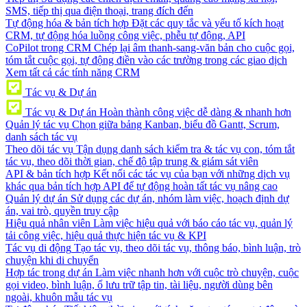
SMS, tiếp thị qua điện thoại, trang đích đến
Tự động hóa & bản tích hợp
Đặt các quy tắc và yếu tố kích hoạt
CRM, tự động hóa luồng công việc, phễu tự động, API
CoPilot trong CRM
Chép lại âm thanh-sang-văn bản cho cuộc gọi,
tóm tắt cuộc gọi, tự động điền vào các trường trong các giao dịch
Xem tất cả các tính năng CRM
Tác vụ & Dự án
Tác vụ & Dự án
Hoàn thành công việc dễ dàng & nhanh hơn
Quản lý tác vụ
Chọn giữa bảng Kanban, biểu đồ Gantt, Scrum,
danh sách tác vụ
Theo dõi tác vụ
Tận dụng danh sách kiểm tra & tác vụ con, tóm tắt
tác vụ, theo dõi thời gian, chế độ tập trung & giám sát viên
API & bản tích hợp
Kết nối các tác vụ của bạn với những dịch vụ
khác qua bản tích hợp API để tự động hoàn tất tác vụ nâng cao
Quản lý dự án
Sử dụng các dự án, nhóm làm việc, hoạch định dự
án, vai trò, quyền truy cập
Hiệu quả nhân viên
Làm việc hiệu quả với báo cáo tác vụ, quản lý
tải công việc, hiệu quả thực hiện tác vụ & KPI
Tác vụ di động
Tạo tác vụ, theo dõi tác vụ, thông báo, bình luận, trò
chuyện khi di chuyển
Hợp tác trong dự án
Làm việc nhanh hơn với cuộc trò chuyện, cuộc
gọi video, bình luận, ổ lưu trữ tập tin, tài liệu, người dùng bên
ngoài, khuôn mẫu tác vụ