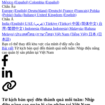
México (Español)
Colombia (Español)
Châu Âu
Europe (English)
Deutschland (Deutsch)
France (Français)
Polska
(Polski)
Italia (Italiano)
United Kingdom (English)
Châu Á
India (English)
UAE (عربي)
Türkiye (Türkçe)
中国 (简体中文)
台
灣 (繁體中文)
Indonesia (Bahasa Indonesia)
Malaysia (Bahasa
Melayu)
ประเทศไทย (ภาษาไทย)
Việt Nam (Tiếng Việt)
日本 (日
本語)
Bạn có thể thay đổi khu vực của mình ở đây nếu cần
Bài viết
Từ kịch bản quý đến thành quả mỗi tuần: Nhịp điệu nâng
cao quản lý sản phẩm tại Việt Nam
Từ kịch bản quý đến thành quả mỗi tuần: Nhịp
điệu nâng cao quản lý sản phẩm tại Việt Nam