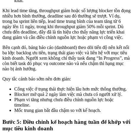
khai.
Khi lead time tăng, throughput giảm hoặc số lượng blocker tồn đọng
nhiều hơn bình thường, deadline sau đó thường sẽ trượt. Ví dụ,
trong ba sprint liên tiếp, lead time trung bình của team tăng từ 6
ngày lên 11 ngày, trong khi throughput giảm 50% mỗi sprint. Dù
chưa đến deadline, đây đã là tín hiệu cho thấy năng lực triển khai
đang giảm và cần điều chỉnh nguồn lực hoặc phạm vi công việc.
Bên cạnh đó, bảng báo cáo (dashboard) theo dõi tiến độ nên kết nối
ba lớp: backlog ưu tiên, trạng thái giao việc và liên hệ với mục tiêu
kinh doanh. Người xem không chỉ thấy task đang “In Progress”, mà
còn biết task đó phục vụ outcome nào và nếu chậm thì hạng mục
nào bị ảnh hưởng.
Quy tắc cảnh báo sớm nên đơn giản:
Công việc ở trạng thái thực hiện lâu hơn mức thông thường.
Blocker mở quá 2 ngày làm việc mà chưa có người xử lý.
Phạm vi tăng nhưng chưa điều chỉnh nguồn lực hoặc
timeline.
Mốc trung gian bắt đầu chậm so với kế hoạch.
Bước 5: Điều chỉnh kế hoạch hàng tuần để khớp với
mục tiêu kinh doanh