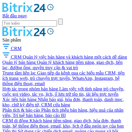
Bắt đầu ngay
Sản phẩm
CRM
CRM
Quản lý việc bán hàng và khách hàng một cách dễ dàng
Quản lý bán hàng
Quản lý khách hàng tiềm năng, giao dịch, liên
lạc, đường ống, quyền truy cập & vai trò
Trung tâm liên lạc
Giao tiếp đa kênh qua các biểu mẫu CRM, tiện
ích trang web, trò chuyện trực tuyến, WhatsApp, Instagram, hệ
thống điện thoại, email
Hợp tác trong nhóm bán hàng
Làm việc với tính năng trò chuyện,
cuộc gọi video, tác vụ, lịch, ổ lưu trữ tập tin, tài liệu trực tuyến
Xúc tiến bán hàng
Nhận báo giá, hóa đơn, thanh toán, danh mục,
kho, chữ ký điện tử, CRM cửa hàng
Phân tích & báo cáo
Phân tích phễu bán hàng, hiệu quả của nhân
viên, Trí tuệ bán hàng, báo cáo BI
CRM di động
Khách hàng tiềm năng, giao dịch, hóa đơn, thanh
toán, hệ thống điện thoại, email, kho, lịch ở đầu ngón tay của bạn
Tiếp thị
Sử dụng các chiến dịch email, quảng cáo mạng xã hội,