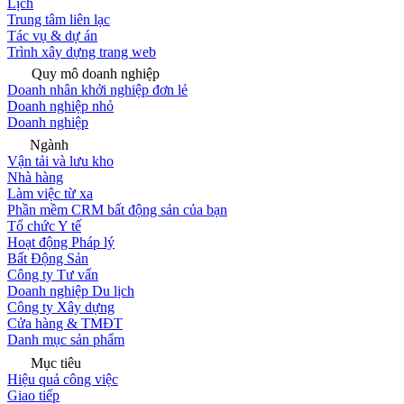
Lịch
Trung tâm liên lạc
Tác vụ & dự án
Trình xây dựng trang web
Quy mô doanh nghiệp
Doanh nhân khởi nghiệp đơn lẻ
Doanh nghiệp nhỏ
Doanh nghiệp
Ngành
Vận tải và lưu kho
Nhà hàng
Làm việc từ xa
Phần mềm CRM bất động sản của bạn
Tổ chức Y tế
Hoạt động Pháp lý
Bất Động Sản
Công ty Tư vấn
Doanh nghiệp Du lịch
Công ty Xây dựng
Cửa hàng & TMĐT
Danh mục sản phẩm
Mục tiêu
Hiệu quả công việc
Giao tiếp