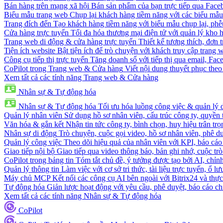
Bán hàng trên mạng xã hội
Bán sản phẩm của bạn trực tiếp qua Fac
Biểu mẫu trang web
Chụp lại khách hàng tiềm năng với các biểu mẫu
Trang đích đến
Tạo khách hàng tiềm năng với biểu mẫu chụp lại, phễ
Cửa hàng trực tuyến
Tối đa hóa thương mại điện tử với quản lý kho h
Trang web di động & cửa hàng trực tuyến
Thiết kế tương thích, đơn 
Tiện ích website
Bật tiện ích để trò chuyện với khách truy cập trang 
Công cụ tiếp thị trực tuyến
Tăng doanh số với tiếp thị qua email, Fa
CoPilot trong Trang web & Cửa hàng
Viết nội dung thuyết phục theo 
Xem tất cả các tính năng Trang web & Cửa hàng
Nhân sự & Tự động hóa
Nhân sự & Tự động hóa
Tối ưu hóa luồng công việc & quản lý 
Quản lý nhân viên
Sử dụng hồ sơ nhân viên, cấu trúc công ty, quyền 
Văn hóa & gắn kết
Nhận tin tức công ty, bình chọn, huy hiệu trân trọ
Nhân sự di động
Trò chuyện, cuộc gọi video, hồ sơ nhân viên, phê du
Quản lý công việc
Theo dõi hiệu quả của nhân viên với KPI, báo cáo
Giao tiếp nội bộ
Giao tiếp qua video thông báo, bản ghi nhớ, cuộc tr
CoPilot trong bảng tin
Tóm tắt chủ đề, ý tưởng được tạo bởi AI, chỉnh
Quản lý thông tin
Làm việc với cơ sở tri thức, tài liệu trực tuyến, ổ lư
Máy chủ MCP
Kết nối các công cụ AI bên ngoài với Bitrix24 và thực
Tự động hóa
Giản lược hoạt động với yêu cầu, phê duyệt, báo cáo ch
Xem tất cả các tính năng Nhân sự & Tự động hóa
CoPilot