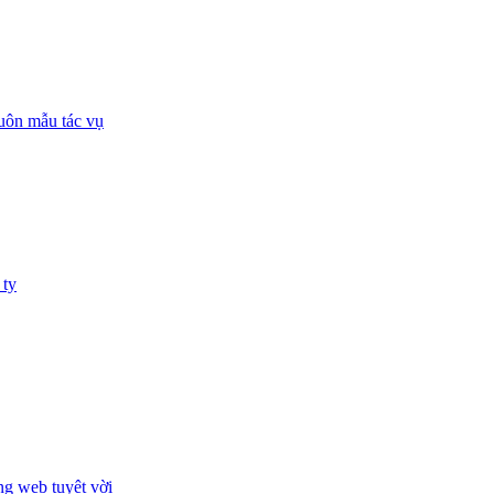
huôn mẫu tác vụ
 ty
ng web tuyệt vời