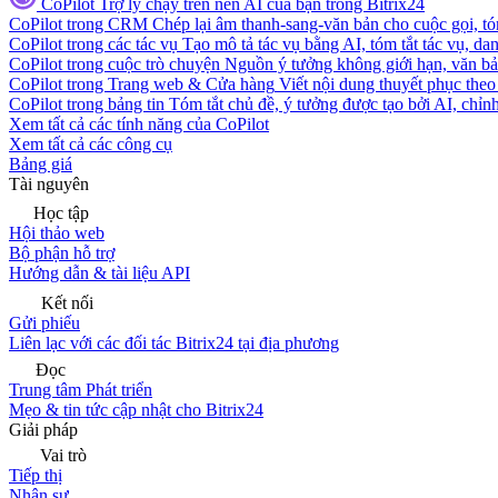
CoPilot
Trợ lý chạy trên nền AI của bạn trong Bitrix24
CoPilot trong CRM
Chép lại âm thanh-sang-văn bản cho cuộc gọi, tóm
CoPilot trong các tác vụ
Tạo mô tả tác vụ bằng AI, tóm tắt tác vụ, dan
CoPilot trong cuộc trò chuyện
Nguồn ý tưởng không giới hạn, văn bản
CoPilot trong Trang web & Cửa hàng
Viết nội dung thuyết phục theo 
CoPilot trong bảng tin
Tóm tắt chủ đề, ý tưởng được tạo bởi AI, chỉnh
Xem tất cả các tính năng của CoPilot
Xem tất cả các công cụ
Bảng giá
Tài nguyên
Học tập
Hội thảo web
Bộ phận hỗ trợ
Hướng dẫn & tài liệu API
Kết nối
Gửi phiếu
Liên lạc với các đối tác Bitrix24 tại địa phương
Đọc
Trung tâm Phát triển
Mẹo & tin tức cập nhật cho Bitrix24
Giải pháp
Vai trò
Tiếp thị
Nhân sự