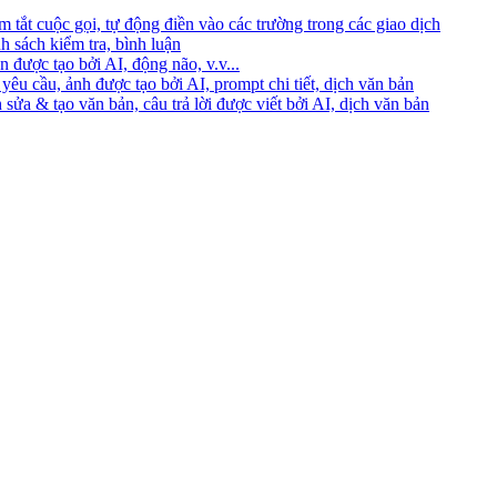
 tắt cuộc gọi, tự động điền vào các trường trong các giao dịch
h sách kiểm tra, bình luận
 được tạo bởi AI, động não, v.v...
yêu cầu, ảnh được tạo bởi AI, prompt chi tiết, dịch văn bản
 sửa & tạo văn bản, câu trả lời được viết bởi AI, dịch văn bản