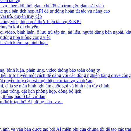
sách tác vụ
 vụ, theo dõi thời gian, chế độ tập trung & giám sát viên
c qua bản tích hợp API để tự động hoàn tất tác vụ nâng cao
ai trò, quyền truy cập
i công việc, hiệu quả thực hiện tác vụ & KPI
 chuyện khi di chuyển
 video, bình luận, ổ lưu trữ tập tin, tài liệu, người dùng bên ngoài, k
 tự động hóa luồng công việc
h sách kiểm tra, bình luận
ng, bình luận, phản ứng, video thông báo toàn công ty
i liệu trực tuyến một cách dễ dàng với các đồng nghiệp bằng drive công
t quyền truy cập và thực hiện các tác vụ và dự án
ị, chia sẻ màn hình, ghi âm cuộc gọi và hình nền tùy chỉnh
gian trống, đặt lịch phòng họp, đồng bộ lịch
h, thông báo ở bất cứ đâu
 được tạo bởi AI, động não, v.v...
ảnh và văn bản được tạo bởi AI miễn phí của chúng tôi để tạo các tra