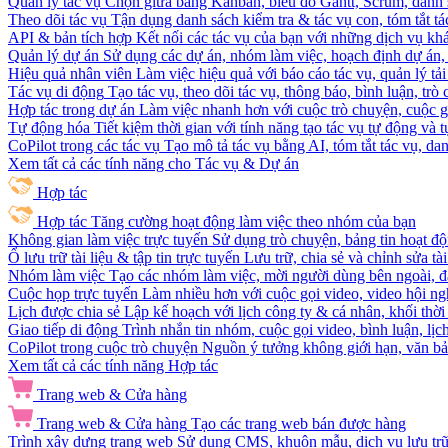
Quản lý tác vụ
Chọn giữa bảng Kanban, biểu đồ Gantt, Scrum, danh 
Theo dõi tác vụ
Tận dụng danh sách kiểm tra & tác vụ con, tóm tắt tác
API & bản tích hợp
Kết nối các tác vụ của bạn với những dịch vụ khá
Quản lý dự án
Sử dụng các dự án, nhóm làm việc, hoạch định dự án, v
Hiệu quả nhân viên
Làm việc hiệu quả với báo cáo tác vụ, quản lý tả
Tác vụ di động
Tạo tác vụ, theo dõi tác vụ, thông báo, bình luận, trò
Hợp tác trong dự án
Làm việc nhanh hơn với cuộc trò chuyện, cuộc gọi
Tự động hóa
Tiết kiệm thời gian với tính năng tạo tác vụ tự động và
CoPilot trong các tác vụ
Tạo mô tả tác vụ bằng AI, tóm tắt tác vụ, dan
Xem tất cả các tính năng cho Tác vụ & Dự án
Hợp tác
Hợp tác
Tăng cường hoạt động làm việc theo nhóm của bạn
Không gian làm việc trực tuyến
Sử dụng trò chuyện, bảng tin hoạt độ
Ổ lưu trữ tài liệu & tập tin trực tuyến
Lưu trữ, chia sẻ và chỉnh sửa tà
Nhóm làm việc
Tạo các nhóm làm việc, mời người dùng bên ngoài, đặ
Cuộc họp trực tuyến
Làm nhiều hơn với cuộc gọi video, video hội ngh
Lịch được chia sẻ
Lập kế hoạch với lịch công ty & cá nhân, khối thời 
Giao tiếp di động
Trình nhắn tin nhóm, cuộc gọi video, bình luận, lịc
CoPilot trong cuộc trò chuyện
Nguồn ý tưởng không giới hạn, văn bản
Xem tất cả các tính năng Hợp tác
Trang web & Cửa hàng
Trang web & Cửa hàng
Tạo các trang web bán được hàng
Trình xây dựng trang web
Sử dụng CMS, khuôn mẫu, dịch vụ lưu trữ, 