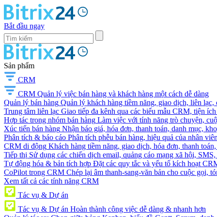
Bắt đầu ngay
Sản phẩm
CRM
CRM
Quản lý việc bán hàng và khách hàng một cách dễ dàng
Quản lý bán hàng
Quản lý khách hàng tiềm năng, giao dịch, liên lạc,
Trung tâm liên lạc
Giao tiếp đa kênh qua các biểu mẫu CRM, tiện ích 
Hợp tác trong nhóm bán hàng
Làm việc với tính năng trò chuyện, cuộc g
Xúc tiến bán hàng
Nhận báo giá, hóa đơn, thanh toán, danh mục, kh
Phân tích & báo cáo
Phân tích phễu bán hàng, hiệu quả của nhân viên
CRM di động
Khách hàng tiềm năng, giao dịch, hóa đơn, thanh toán, 
Tiếp thị
Sử dụng các chiến dịch email, quảng cáo mạng xã hội, SMS, ti
Tự động hóa & bản tích hợp
Đặt các quy tắc và yếu tố kích hoạt CR
CoPilot trong CRM
Chép lại âm thanh-sang-văn bản cho cuộc gọi, tóm
Xem tất cả các tính năng CRM
Tác vụ & Dự án
Tác vụ & Dự án
Hoàn thành công việc dễ dàng & nhanh hơn