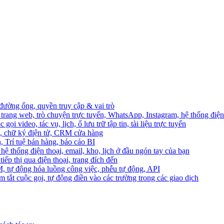
 đường ống, quyền truy cập & vai trò
trang web, trò chuyện trực tuyến, WhatsApp, Instagram, hệ thống điện 
ọi video, tác vụ, lịch, ổ lưu trữ tập tin, tài liệu trực tuyến
o, chữ ký điện tử, CRM cửa hàng
, Trí tuệ bán hàng, báo cáo BI
hệ thống điện thoại, email, kho, lịch ở đầu ngón tay của bạn
ếp thị qua điện thoại, trang đích đến
M, tự động hóa luồng công việc, phễu tự động, API
 tắt cuộc gọi, tự động điền vào các trường trong các giao dịch