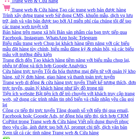
Trang web & Cửa hàng
Trang web & Cửa hàng
Tạo các trang web bán được hàng
Trình xây dựng trang web
Sử dụng CMS, khuôn mẫu, dịch vụ lưu
trữ, ảnh và văn bản được tạo bởi AI miễn phí của chúng tôi để tạo
các trang web tuyệt vời
Bán hàng trên mạng xã hội
Bán sản phẩm của bạn trực tiếp qua
Facebook, Instagram, WhatsApp hoặc Telegram
Biểu mẫu trang web
Chụp lại khách hàng tiềm năng với các biểu
mẫu đặt hàng tùy chỉnh, biểu mẫu đăng ký & phản hồi, và các biểu
mẫu với trường điều kiện
Trang đích đến
Tạo khách hàng tiềm năng với biểu mẫu chụp lại,
phễu tự động và tích hợp Google Analytics
Cửa hàng trực tuyến
Tối đa hóa thương mại điện tử với quản lý kho
hàng, xử lý đơn hàng, giao hàng và thanh toán trực tuyến
Trang web di động & cửa hàng trực tuyến
Thiết kế tương thích, đơn
trực tuyến, quản lý khách hàng như lấy đồ trong túi
Tiện ích website
Bật tiện ích để trò chuyện với khách truy cập trang
web, sử dụng các trình nhắn tin phổ biến và chấp nhận yêu cầu gọi
lại
Công cụ tiếp thị trực tuyến
Tăng doanh số với tiếp thị qua email,
Facebook hoặc Google Ads, tự động hóa tiếp thị, tích hợp CRM
CoPilot trong Trang web & Cửa hàng
Viết nội dung thuyết phục
theo yêu cầu, ảnh được tạo bởi AI, prompt chi tiết, dịch văn bản
Xem tất cả các tính năng Trang web & Cửa hàng