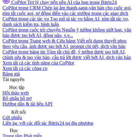
CoPilot
Trợ lý chạy trên nền AI của bạn trong Bitrix24
CoPilot trong CRM
Chép lại âm thanh-sang-văn bản cho cuộc gọi,
tóm tắt cuộc gọi, tự động điền vào các trường trong các giao dịch
CoPilot trong các tác vụ
Tạo mô tả tác vụ bằng AI, tóm tắt tác vụ,
danh sách kiểm tra, bình luận
CoPilot trong cuộc trò chuyện
Nguồn ý tưởng không giới hạn, văn
bản được tạo bởi AI, động não, v.v...
CoPilot trong Trang web & Cửa hàng
Viết nội dung thuyết phục
theo yêu cầu, ảnh được tạo bởi AI, prompt chi tiết, dịch văn bản
CoPilot trong bảng tin
Tóm tắt chủ đề, ý tưởng được tạo bởi AI,
chỉnh sửa & tạo văn bản, câu trả lời được viết bởi AI, dịch văn bản
Xem tất cả các tính năng của CoPilot
Xem tất cả các công cụ
Bảng giá
Tài nguyên
Học tập
Hội thảo web
Bộ phận hỗ trợ
Hướng dẫn & tài liệu API
Kết nối
Gửi phiếu
Liên lạc với các đối tác Bitrix24 tại địa phương
Đọc
Trung tâm Phát triển