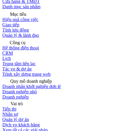
Cửa hàng & TMĐT
Danh mục sản phẩm
Mục tiêu
Hiệu quả công việc
Giao tiếp
Tính lưu động
Quản lý & lãnh đạo
Công cụ
Hệ thống điện thoại
CRM
Lịch
Trung tâm liên lạc
Tác vụ & dự án
Trình xây dựng trang web
Quy mô doanh nghiệp
Doanh nhân khởi nghiệp đơn lẻ
Doanh nghiệp nhỏ
Doanh nghiệp
Vai trò
Tiếp thị
Nhân sự
Quản lý dự án
Dịch vụ khách hàng
Xem tất cả các giải pháp