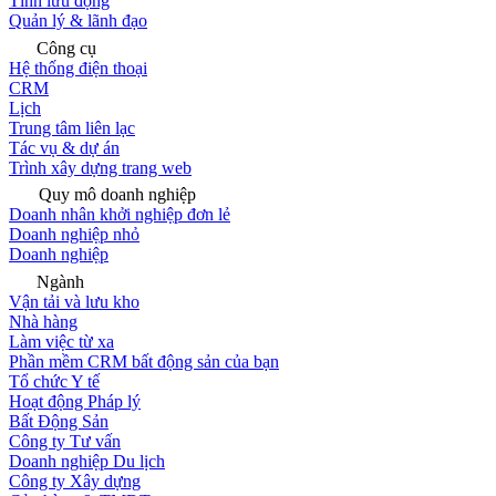
Tính lưu động
Quản lý & lãnh đạo
Công cụ
Hệ thống điện thoại
CRM
Lịch
Trung tâm liên lạc
Tác vụ & dự án
Trình xây dựng trang web
Quy mô doanh nghiệp
Doanh nhân khởi nghiệp đơn lẻ
Doanh nghiệp nhỏ
Doanh nghiệp
Ngành
Vận tải và lưu kho
Nhà hàng
Làm việc từ xa
Phần mềm CRM bất động sản của bạn
Tổ chức Y tế
Hoạt động Pháp lý
Bất Động Sản
Công ty Tư vấn
Doanh nghiệp Du lịch
Công ty Xây dựng