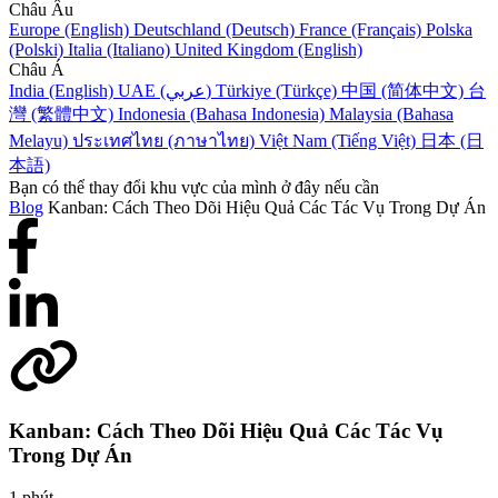
Châu Âu
Europe (English)
Deutschland (Deutsch)
France (Français)
Polska
(Polski)
Italia (Italiano)
United Kingdom (English)
Châu Á
India (English)
UAE (عربي)
Türkiye (Türkçe)
中国 (简体中文)
台
灣 (繁體中文)
Indonesia (Bahasa Indonesia)
Malaysia (Bahasa
Melayu)
ประเทศไทย (ภาษาไทย)
Việt Nam (Tiếng Việt)
日本 (日
本語)
Bạn có thể thay đổi khu vực của mình ở đây nếu cần
Blog
Kanban: Cách Theo Dõi Hiệu Quả Các Tác Vụ Trong Dự Án
Kanban: Cách Theo Dõi Hiệu Quả Các Tác Vụ
Trong Dự Án
1 phút