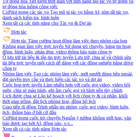
Tự động hóa
Tiết kiệm thời gian với tính năng tạo tác vụ tự động và
tự động hóa luồng công việc
CoPilot trong các tác vụ
Tạo mô tả tác vụ bằng AI, tóm tắt tác vụ,
danh sách kiểm tra, bình luận
Xem tất cả các tính năng cho Tác vụ & Dự án
Hợp tác
Hợp tác
Tăng cường hoạt động làm việc theo nhóm của bạn
Không gian làm việc trực tuyến
Sử dụng trò chuyện, bảng tin hoạt
động, bình luận, phản ứng, video thông báo toàn công ty
Ổ lưu trữ tài liệu & tập tin trực tuyến
Lưu trữ, chia sẻ và chỉnh sửa
tài liệu trực tuyến một cách dễ dàng với các đồng nghiệp bằng drive
công ty
Nhóm làm việc
Tạo các nhóm làm việc, mời người dùng bên ngoài,
đặt quyền truy cập và thực hiện các tác vụ và dự án
Cuộc họp trực tuyến
Làm nhiều hơn với cuộc gọi video, video hội
nghị, chia sẻ màn hình, ghi âm cuộc gọi và hình nền tùy chỉnh
Lịch được chia sẻ
Lập kế hoạch với lịch công ty & cá nhân, khối
thời gian trống, đặt lịch phòng họp, đồng bộ lịch
Giao tiếp di động
Trình nhắn tin nhóm, cuộc gọi video, bình luận,
lịch, thông báo ở bất cứ đâu
CoPilot trong cuộc trò chuyện
Nguồn ý tưởng không giới hạn, văn
bản được tạo bởi AI, động não, v.v...
Xem tất cả các tính năng Hợp tác