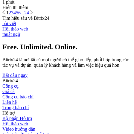
1 phút
Hiển thị thêm
1
2
3
4
5
6
...
24
Tìm hiểu sâu về Bitrix24
bài viết
Hội thảo web
thuật ngữ
Free. Unlimited. Online.
Bitrix24 là nơi tất cả mọi người có thể giao tiếp, phối hợp trong các
tác vụ và dự án, quản lý khách hàng và làm việc hiệu quả hơn.
Bắt đầu ngay
Bitrix24
Công cụ
Giá cả
Công cụ báo chí
Liên hệ
Trong báo chí
Hỗ trợ
Bộ phận Hỗ trợ
Hội thảo web
Video hướng dẫn