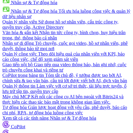
Nhân sự & Tự động hóa
Nhân sự & Tự động hóa
Tối ưu hóa luồng công việc & quản lý
dữ liệu nhân sự
Quản lý nhân viên
Sử dụng hồ sơ nhân viên, cấu trúc công ty,
quyền truy cập, Active Directory
Văn hóa & gắn kết
Nhận tin tức công ty, bình chọn, huy hiệu trân
trọng, thẻ, thông báo cá nhân
Nhân sự di động
Trò chuyện, cuộc gọi video, hồ sơ nhân viên, phê
duyệt, thông báo từ mọi nơi
Quản lý công việc
Theo dõi hiệu quả của nhân viên với KPI, báo
cáo công việc, chế độ xem giám sát viên
Giao tiếp nội bộ
Giao tiếp qua video thông báo, bản ghi nhớ, cuộc
trò chuyện công khai và riêng tư
CoPilot trong bảng tin
Tóm tắt chủ đề, ý tưởng được tạo bởi AI,
chỉnh sửa & tạo văn bản, câu trả lời được viết bởi AI, dịch văn bản
Quản lý thông tin
Làm việc với cơ sở tri thức, tài liệu trực tuyến, ổ
lưu trữ tập tin, quyền truy cập
Máy chủ MCP
Kết nối các công cụ AI bên ngoài với Bitrix24 và
thực hiện các thao tác bảo mật trong không gian làm việc.
Tự động hóa
Giản lược hoạt động với yêu cầu, phê duyệt, báo cáo
chi phí, RPA, tự động hóa luồng công việc
Xem tất cả các tính năng Nhân sự & Tự động hóa
CoPilot