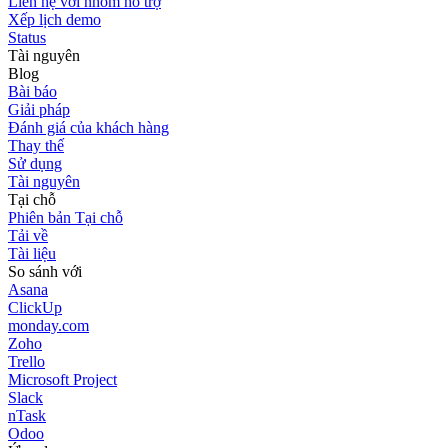
Liên hệ với nhóm hỗ trợ
Xếp lịch demo
Status
Tài nguyên
Blog
Bài báo
Giải pháp
Đánh giá của khách hàng
Thay thế
Sử dụng
Tài nguyên
Tại chỗ
Phiên bản Tại chỗ
Tải về
Tài liệu
So sánh với
Asana
ClickUp
monday.com
Zoho
Trello
Microsoft Project
Slack
nTask
Odoo