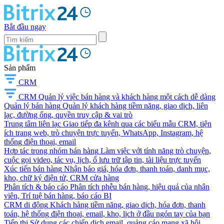
Bắt đầu ngay
Sản phẩm
CRM
CRM
Quản lý việc bán hàng và khách hàng một cách dễ dàng
Quản lý bán hàng
Quản lý khách hàng tiềm năng, giao dịch, liên
lạc, đường ống, quyền truy cập & vai trò
Trung tâm liên lạc
Giao tiếp đa kênh qua các biểu mẫu CRM, tiện
ích trang web, trò chuyện trực tuyến, WhatsApp, Instagram, hệ
thống điện thoại, email
Hợp tác trong nhóm bán hàng
Làm việc với tính năng trò chuyện,
cuộc gọi video, tác vụ, lịch, ổ lưu trữ tập tin, tài liệu trực tuyến
Xúc tiến bán hàng
Nhận báo giá, hóa đơn, thanh toán, danh mục,
kho, chữ ký điện tử, CRM cửa hàng
Phân tích & báo cáo
Phân tích phễu bán hàng, hiệu quả của nhân
viên, Trí tuệ bán hàng, báo cáo BI
CRM di động
Khách hàng tiềm năng, giao dịch, hóa đơn, thanh
toán, hệ thống điện thoại, email, kho, lịch ở đầu ngón tay của bạn
Tiếp thị
Sử dụng các chiến dịch email, quảng cáo mạng xã hội,