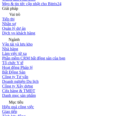
Mẹo & tin tức cập nhật cho Bitrix24
Giải pháp
Vai trò
Tiếp thị
Nhân sự
Quản lý dự án
Dịch vụ khách hàng
Ngành
Vận tải và lưu kho
Nhà hàng
Làm việc từ xa
Phần mềm CRM bất động sản của bạn
Tổ chức Y tế
Hoạt động Pháp lý
Bất Động Sản
Công ty Tư vấn
Doanh nghiệp Du lịch
Công ty Xây dựng
Cửa hàng & TMĐT
Danh mục sản phẩm
Mục tiêu
Hiệu quả công việc
Giao tiếp