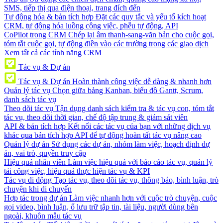
SMS, tiếp thị qua điện thoại, trang đích đến
Tự động hóa & bản tích hợp
Đặt các quy tắc và yếu tố kích hoạt
CRM, tự động hóa luồng công việc, phễu tự động, API
CoPilot trong CRM
Chép lại âm thanh-sang-văn bản cho cuộc gọi,
tóm tắt cuộc gọi, tự động điền vào các trường trong các giao dịch
Xem tất cả các tính năng CRM
Tác vụ & Dự án
Tác vụ & Dự án
Hoàn thành công việc dễ dàng & nhanh hơn
Quản lý tác vụ
Chọn giữa bảng Kanban, biểu đồ Gantt, Scrum,
danh sách tác vụ
Theo dõi tác vụ
Tận dụng danh sách kiểm tra & tác vụ con, tóm tắt
tác vụ, theo dõi thời gian, chế độ tập trung & giám sát viên
API & bản tích hợp
Kết nối các tác vụ của bạn với những dịch vụ
khác qua bản tích hợp API để tự động hoàn tất tác vụ nâng cao
Quản lý dự án
Sử dụng các dự án, nhóm làm việc, hoạch định dự
án, vai trò, quyền truy cập
Hiệu quả nhân viên
Làm việc hiệu quả với báo cáo tác vụ, quản lý
tải công việc, hiệu quả thực hiện tác vụ & KPI
Tác vụ di động
Tạo tác vụ, theo dõi tác vụ, thông báo, bình luận, trò
chuyện khi di chuyển
Hợp tác trong dự án
Làm việc nhanh hơn với cuộc trò chuyện, cuộc
gọi video, bình luận, ổ lưu trữ tập tin, tài liệu, người dùng bên
ngoài, khuôn mẫu tác vụ