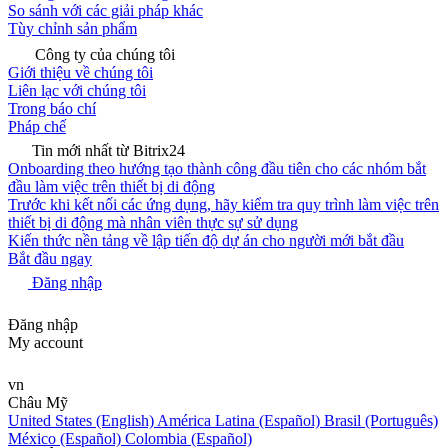
So sánh với các giải pháp khác
Tùy chỉnh sản phẩm
Công ty của chúng tôi
Giới thiệu về chúng tôi
Liên lạc với chúng tôi
Trong báo chí
Pháp chế
Tin mới nhất từ Bitrix24
Onboarding theo hướng tạo thành công đầu tiên cho các nhóm bắt
đầu làm việc trên thiết bị di động
Trước khi kết nối các ứng dụng, hãy kiểm tra quy trình làm việc trên
thiết bị di động mà nhân viên thực sự sử dụng
Kiến thức nền tảng về lập tiến độ dự án cho người mới bắt đầu
Bắt đầu ngay
Đăng nhập
Đăng nhập
My account
vn
Châu Mỹ
United States (English)
América Latina (Español)
Brasil (Português)
México (Español)
Colombia (Español)