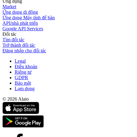
Ứng dụng
Market
Ứng dụng di động
Ứng dụng Máy tính để bàn
API/nhà phát triển
Google API Services
Đối tác
Tìm đối tác
Trở thành đối tác
Đăng nhập cho đối tác
Legal
Điều khoản
Riêng tư
GDPR
Bảo mật
Lạm dụng
© 2026 Alaio