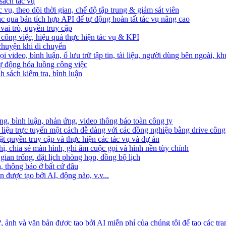
sách tác vụ
 vụ, theo dõi thời gian, chế độ tập trung & giám sát viên
c qua bản tích hợp API để tự động hoàn tất tác vụ nâng cao
ai trò, quyền truy cập
i công việc, hiệu quả thực hiện tác vụ & KPI
 chuyện khi di chuyển
 video, bình luận, ổ lưu trữ tập tin, tài liệu, người dùng bên ngoài, k
 tự động hóa luồng công việc
h sách kiểm tra, bình luận
ng, bình luận, phản ứng, video thông báo toàn công ty
i liệu trực tuyến một cách dễ dàng với các đồng nghiệp bằng drive công
t quyền truy cập và thực hiện các tác vụ và dự án
ị, chia sẻ màn hình, ghi âm cuộc gọi và hình nền tùy chỉnh
gian trống, đặt lịch phòng họp, đồng bộ lịch
h, thông báo ở bất cứ đâu
 được tạo bởi AI, động não, v.v...
ảnh và văn bản được tạo bởi AI miễn phí của chúng tôi để tạo các tra