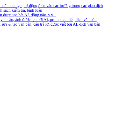
 tắt cuộc gọi, tự động điền vào các trường trong các giao dịch
h sách kiểm tra, bình luận
 được tạo bởi AI, động não, v.v...
yêu cầu, ảnh được tạo bởi AI, prompt chi tiết, dịch văn bản
 sửa & tạo văn bản, câu trả lời được viết bởi AI, dịch văn bản