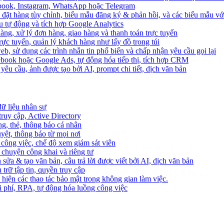
ebook, Instagram, WhatsApp hoặc Telegram
 đặt hàng tùy chỉnh, biểu mẫu đăng ký & phản hồi, và các biểu mẫu với
u tự động và tích hợp Google Analytics
àng, xử lý đơn hàng, giao hàng và thanh toán trực tuyến
trực tuyến, quản lý khách hàng như lấy đồ trong túi
web, sử dụng các trình nhắn tin phổ biến và chấp nhận yêu cầu gọi lại
cebook hoặc Google Ads, tự động hóa tiếp thị, tích hợp CRM
yêu cầu, ảnh được tạo bởi AI, prompt chi tiết, dịch văn bản
dữ liệu nhân sự
truy cập, Active Directory
ng, thẻ, thông báo cá nhân
yệt, thông báo từ mọi nơi
 công việc, chế độ xem giám sát viên
ò chuyện công khai và riêng tư
 sửa & tạo văn bản, câu trả lời được viết bởi AI, dịch văn bản
u trữ tập tin, quyền truy cập
 hiện các thao tác bảo mật trong không gian làm việc.
i phí, RPA, tự động hóa luồng công việc