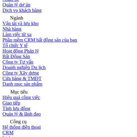
Quản lý dự án
Dịch vụ khách hàng
Ngành
Vận tải và lưu kho
Nhà hàng
Làm việc từ xa
Phần mềm CRM bất động sản của bạn
Tổ chức Y tế
Hoạt động Pháp lý
Bất Động Sản
Công ty Tư vấn
Doanh nghiệp Du lịch
Công ty Xây dựng
Cửa hàng & TMĐT
Danh mục sản phẩm
Mục tiêu
Hiệu quả công việc
Giao tiếp
Tính lưu động
Quản lý & lãnh đạo
Công cụ
Hệ thống điện thoại
CRM