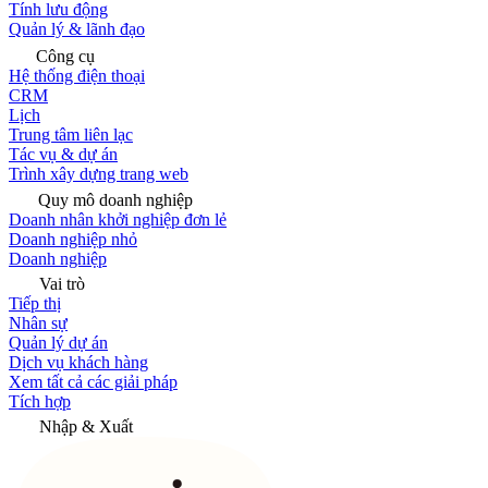
Tính lưu động
Quản lý & lãnh đạo
Công cụ
Hệ thống điện thoại
CRM
Lịch
Trung tâm liên lạc
Tác vụ & dự án
Trình xây dựng trang web
Quy mô doanh nghiệp
Doanh nhân khởi nghiệp đơn lẻ
Doanh nghiệp nhỏ
Doanh nghiệp
Vai trò
Tiếp thị
Nhân sự
Quản lý dự án
Dịch vụ khách hàng
Xem tất cả các giải pháp
Tích hợp
Nhập & Xuất