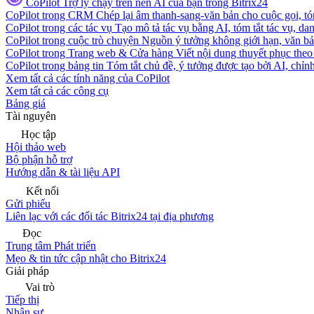
CoPilot
Trợ lý chạy trên nền AI của bạn trong Bitrix24
CoPilot trong CRM
Chép lại âm thanh-sang-văn bản cho cuộc gọi, tóm
CoPilot trong các tác vụ
Tạo mô tả tác vụ bằng AI, tóm tắt tác vụ, dan
CoPilot trong cuộc trò chuyện
Nguồn ý tưởng không giới hạn, văn bản
CoPilot trong Trang web & Cửa hàng
Viết nội dung thuyết phục theo 
CoPilot trong bảng tin
Tóm tắt chủ đề, ý tưởng được tạo bởi AI, chỉnh
Xem tất cả các tính năng của CoPilot
Xem tất cả các công cụ
Bảng giá
Tài nguyên
Học tập
Hội thảo web
Bộ phận hỗ trợ
Hướng dẫn & tài liệu API
Kết nối
Gửi phiếu
Liên lạc với các đối tác Bitrix24 tại địa phương
Đọc
Trung tâm Phát triển
Mẹo & tin tức cập nhật cho Bitrix24
Giải pháp
Vai trò
Tiếp thị
Nhân sự