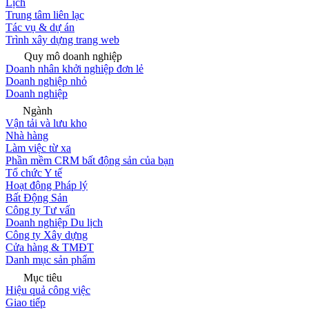
Lịch
Trung tâm liên lạc
Tác vụ & dự án
Trình xây dựng trang web
Quy mô doanh nghiệp
Doanh nhân khởi nghiệp đơn lẻ
Doanh nghiệp nhỏ
Doanh nghiệp
Ngành
Vận tải và lưu kho
Nhà hàng
Làm việc từ xa
Phần mềm CRM bất động sản của bạn
Tổ chức Y tế
Hoạt động Pháp lý
Bất Động Sản
Công ty Tư vấn
Doanh nghiệp Du lịch
Công ty Xây dựng
Cửa hàng & TMĐT
Danh mục sản phẩm
Mục tiêu
Hiệu quả công việc
Giao tiếp