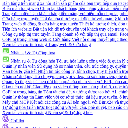
Bán hàng trên mạng xã hội
Bán sản phẩm của bạn trực tiếp qua Fac
Biểu mẫu trang web
Chụp lại khách hàng tiềm năng với các biểu mẫu
Trang đích đến
Tạo khách hàng tiềm năng với biểu mẫu chụp lại, phễ
Cửa hàng trực tuyến
Tối đa hóa thương mại điện tử với quản lý kho h
Trang web di động & cửa hàng trực tuyến
Thiết kế tương thích, đơn 
Tiện ích website
Bật tiện ích để trò chuyện với khách truy cập trang 
Công cụ tiếp thị trực tuyến
Tăng doanh số với tiếp thị qua email, Fa
CoPilot trong Trang web & Cửa hàng
Viết nội dung thuyết phục theo 
Xem tất cả các tính năng Trang web & Cửa hàng
Nhân sự & Tự động hóa
Nhân sự & Tự động hóa
Tối ưu hóa luồng công việc & quản lý 
Quản lý nhân viên
Sử dụng hồ sơ nhân viên, cấu trúc công ty, quyền 
Văn hóa & gắn kết
Nhận tin tức công ty, bình chọn, huy hiệu trân trọ
Nhân sự di động
Trò chuyện, cuộc gọi video, hồ sơ nhân viên, phê du
Quản lý công việc
Theo dõi hiệu quả của nhân viên với KPI, báo cáo
Giao tiếp nội bộ
Giao tiếp qua video thông báo, bản ghi nhớ, cuộc tr
CoPilot trong bảng tin
Tóm tắt chủ đề, ý tưởng được tạo bởi AI, chỉnh
Quản lý thông tin
Làm việc với cơ sở tri thức, tài liệu trực tuyến, ổ lư
Máy chủ MCP
Kết nối các công cụ AI bên ngoài với Bitrix24 và thực
Tự động hóa
Giản lược hoạt động với yêu cầu, phê duyệt, báo cáo ch
Xem tất cả các tính năng Nhân sự & Tự động hóa
CoPilot