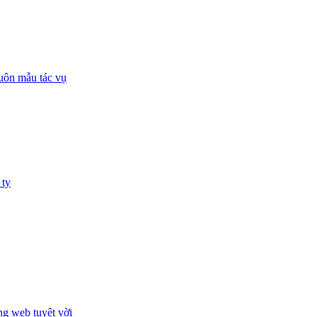
huôn mẫu tác vụ
 ty
ng web tuyệt vời