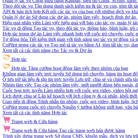
Quản lý tác vụ
Chọn giữa bảng Kanban, biểu đồ Gantt, Scrum, danh 
Theo dõi tác vụ
Tận dụng danh sách kiểm tra & tác vụ con, tóm tắt tác
API & bản tích hợp
Kết nối các tác vụ của bạn với những dịch vụ khá
Quản lý dự án
Sử dụng các dự án, nhóm làm việc, hoạch định dự án, v
Hiệu quả nhân viên
Làm việc hiệu quả với báo cáo tác vụ, quản lý tả
Tác vụ di động
Tạo tác vụ, theo dõi tác vụ, thông báo, bình luận, trò
Hợp tác trong dự án
Làm việc nhanh hơn với cuộc trò chuyện, cuộc gọi
Tự động hóa
Tiết kiệm thời gian với tính năng tạo tác vụ tự động và
CoPilot trong các tác vụ
Tạo mô tả tác vụ bằng AI, tóm tắt tác vụ, dan
Xem tất cả các tính năng cho Tác vụ & Dự án
Hợp tác
Hợp tác
Tăng cường hoạt động làm việc theo nhóm của bạn
Không gian làm việc trực tuyến
Sử dụng trò chuyện, bảng tin hoạt độ
Ổ lưu trữ tài liệu & tập tin trực tuyến
Lưu trữ, chia sẻ và chỉnh sửa tà
Nhóm làm việc
Tạo các nhóm làm việc, mời người dùng bên ngoài, đặ
Cuộc họp trực tuyến
Làm nhiều hơn với cuộc gọi video, video hội ngh
Lịch được chia sẻ
Lập kế hoạch với lịch công ty & cá nhân, khối thời 
Giao tiếp di động
Trình nhắn tin nhóm, cuộc gọi video, bình luận, lịc
CoPilot trong cuộc trò chuyện
Nguồn ý tưởng không giới hạn, văn bản
Xem tất cả các tính năng Hợp tác
Trang web & Cửa hàng
Trang web & Cửa hàng
Tạo các trang web bán được hàng
Trình xây dựng trang web
Sử dụng CMS, khuôn mẫu, dịch vụ lưu trữ, 