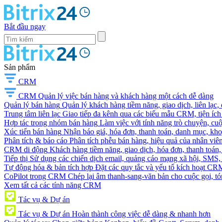
Bắt đầu ngay
Sản phẩm
CRM
CRM
Quản lý việc bán hàng và khách hàng một cách dễ dàng
Quản lý bán hàng
Quản lý khách hàng tiềm năng, giao dịch, liên lạc,
Trung tâm liên lạc
Giao tiếp đa kênh qua các biểu mẫu CRM, tiện ích 
Hợp tác trong nhóm bán hàng
Làm việc với tính năng trò chuyện, cuộc g
Xúc tiến bán hàng
Nhận báo giá, hóa đơn, thanh toán, danh mục, kh
Phân tích & báo cáo
Phân tích phễu bán hàng, hiệu quả của nhân viên
CRM di động
Khách hàng tiềm năng, giao dịch, hóa đơn, thanh toán, 
Tiếp thị
Sử dụng các chiến dịch email, quảng cáo mạng xã hội, SMS, ti
Tự động hóa & bản tích hợp
Đặt các quy tắc và yếu tố kích hoạt CR
CoPilot trong CRM
Chép lại âm thanh-sang-văn bản cho cuộc gọi, tóm
Xem tất cả các tính năng CRM
Tác vụ & Dự án
Tác vụ & Dự án
Hoàn thành công việc dễ dàng & nhanh hơn