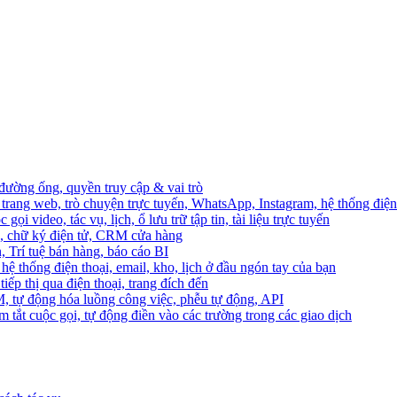
 đường ống, quyền truy cập & vai trò
trang web, trò chuyện trực tuyến, WhatsApp, Instagram, hệ thống điện 
ọi video, tác vụ, lịch, ổ lưu trữ tập tin, tài liệu trực tuyến
o, chữ ký điện tử, CRM cửa hàng
, Trí tuệ bán hàng, báo cáo BI
hệ thống điện thoại, email, kho, lịch ở đầu ngón tay của bạn
ếp thị qua điện thoại, trang đích đến
M, tự động hóa luồng công việc, phễu tự động, API
 tắt cuộc gọi, tự động điền vào các trường trong các giao dịch