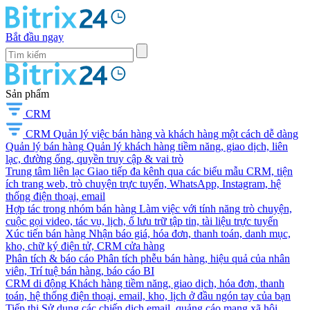
Bắt đầu ngay
Sản phẩm
CRM
CRM
Quản lý việc bán hàng và khách hàng một cách dễ dàng
Quản lý bán hàng
Quản lý khách hàng tiềm năng, giao dịch, liên
lạc, đường ống, quyền truy cập & vai trò
Trung tâm liên lạc
Giao tiếp đa kênh qua các biểu mẫu CRM, tiện
ích trang web, trò chuyện trực tuyến, WhatsApp, Instagram, hệ
thống điện thoại, email
Hợp tác trong nhóm bán hàng
Làm việc với tính năng trò chuyện,
cuộc gọi video, tác vụ, lịch, ổ lưu trữ tập tin, tài liệu trực tuyến
Xúc tiến bán hàng
Nhận báo giá, hóa đơn, thanh toán, danh mục,
kho, chữ ký điện tử, CRM cửa hàng
Phân tích & báo cáo
Phân tích phễu bán hàng, hiệu quả của nhân
viên, Trí tuệ bán hàng, báo cáo BI
CRM di động
Khách hàng tiềm năng, giao dịch, hóa đơn, thanh
toán, hệ thống điện thoại, email, kho, lịch ở đầu ngón tay của bạn
Tiếp thị
Sử dụng các chiến dịch email, quảng cáo mạng xã hội,