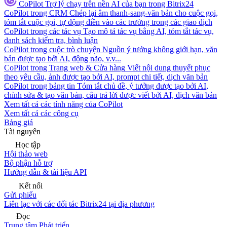
CoPilot
Trợ lý chạy trên nền AI của bạn trong Bitrix24
CoPilot trong CRM
Chép lại âm thanh-sang-văn bản cho cuộc gọi,
tóm tắt cuộc gọi, tự động điền vào các trường trong các giao dịch
CoPilot trong các tác vụ
Tạo mô tả tác vụ bằng AI, tóm tắt tác vụ,
danh sách kiểm tra, bình luận
CoPilot trong cuộc trò chuyện
Nguồn ý tưởng không giới hạn, văn
bản được tạo bởi AI, động não, v.v...
CoPilot trong Trang web & Cửa hàng
Viết nội dung thuyết phục
theo yêu cầu, ảnh được tạo bởi AI, prompt chi tiết, dịch văn bản
CoPilot trong bảng tin
Tóm tắt chủ đề, ý tưởng được tạo bởi AI,
chỉnh sửa & tạo văn bản, câu trả lời được viết bởi AI, dịch văn bản
Xem tất cả các tính năng của CoPilot
Xem tất cả các công cụ
Bảng giá
Tài nguyên
Học tập
Hội thảo web
Bộ phận hỗ trợ
Hướng dẫn & tài liệu API
Kết nối
Gửi phiếu
Liên lạc với các đối tác Bitrix24 tại địa phương
Đọc
Trung tâm Phát triển