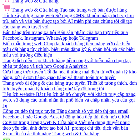
Trang web & Cửa hàng
Trang web & Cửa hàng
Tạo các trang web bán được hàng
Trình xây dựng trang web
Sử dụng CMS, khuôn mẫu, dịch vụ lưu
trữ, ảnh và văn bản được tạo bởi AI miễn phí của chúng tôi để tạo
các trang web tuyệt vời
Bán hàng trên mạng xã hội
Bán sản phẩm của bạn trực tiếp qua
Facebook, Instagram, WhatsApp hoặc Telegram
Biểu mẫu trang web
Chụp lại khách hàng tiềm năng với các biểu
mẫu đặt hàng tùy chỉnh, biểu mẫu đăng ký & phản hồi, và các biểu
mẫu với trường điều kiện
Trang đích đến
Tạo khách hàng tiềm năng với biểu mẫu chụp lại,
phễu tự động và tích hợp Google Analytics
Cửa hàng trực tuyến
Tối đa hóa thương mại điện tử với quản lý kho
hàng, xử lý đơn hàng, giao hàng và thanh toán trực tuyến
Trang web di động & cửa hàng trực tuyến
Thiết kế tương thích, đơn
trực tuyến, quản lý khách hàng như lấy đồ trong túi
Tiện ích website
Bật tiện ích để trò chuyện với khách truy cập trang
web, sử dụng các trình nhắn tin phổ biến và chấp nhận yêu cầu gọi
lại
Công cụ tiếp thị trực tuyến
Tăng doanh số với tiếp thị qua email,
Facebook hoặc Google Ads, tự động hóa tiếp thị, tích hợp CRM
CoPilot trong Trang web & Cửa hàng
Viết nội dung thuyết phục
theo yêu cầu, ảnh được tạo bởi AI, prompt chi tiết, dịch văn bản
Xem tất cả các tính năng Trang web & Cửa hàng