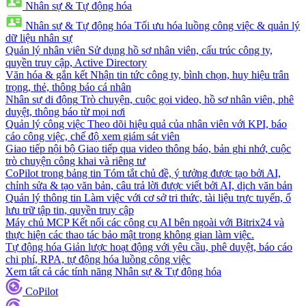
Nhân sự & Tự động hóa
Nhân sự & Tự động hóa
Tối ưu hóa luồng công việc & quản lý
dữ liệu nhân sự
Quản lý nhân viên
Sử dụng hồ sơ nhân viên, cấu trúc công ty,
quyền truy cập, Active Directory
Văn hóa & gắn kết
Nhận tin tức công ty, bình chọn, huy hiệu trân
trọng, thẻ, thông báo cá nhân
Nhân sự di động
Trò chuyện, cuộc gọi video, hồ sơ nhân viên, phê
duyệt, thông báo từ mọi nơi
Quản lý công việc
Theo dõi hiệu quả của nhân viên với KPI, báo
cáo công việc, chế độ xem giám sát viên
Giao tiếp nội bộ
Giao tiếp qua video thông báo, bản ghi nhớ, cuộc
trò chuyện công khai và riêng tư
CoPilot trong bảng tin
Tóm tắt chủ đề, ý tưởng được tạo bởi AI,
chỉnh sửa & tạo văn bản, câu trả lời được viết bởi AI, dịch văn bản
Quản lý thông tin
Làm việc với cơ sở tri thức, tài liệu trực tuyến, ổ
lưu trữ tập tin, quyền truy cập
Máy chủ MCP
Kết nối các công cụ AI bên ngoài với Bitrix24 và
thực hiện các thao tác bảo mật trong không gian làm việc.
Tự động hóa
Giản lược hoạt động với yêu cầu, phê duyệt, báo cáo
chi phí, RPA, tự động hóa luồng công việc
Xem tất cả các tính năng Nhân sự & Tự động hóa
CoPilot