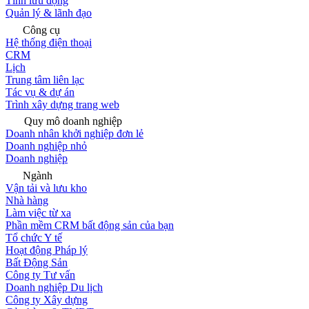
Tính lưu động
Quản lý & lãnh đạo
Công cụ
Hệ thống điện thoại
CRM
Lịch
Trung tâm liên lạc
Tác vụ & dự án
Trình xây dựng trang web
Quy mô doanh nghiệp
Doanh nhân khởi nghiệp đơn lẻ
Doanh nghiệp nhỏ
Doanh nghiệp
Ngành
Vận tải và lưu kho
Nhà hàng
Làm việc từ xa
Phần mềm CRM bất động sản của bạn
Tổ chức Y tế
Hoạt động Pháp lý
Bất Động Sản
Công ty Tư vấn
Doanh nghiệp Du lịch
Công ty Xây dựng