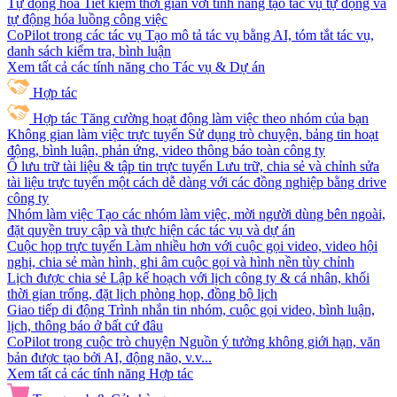
Tự động hóa
Tiết kiệm thời gian với tính năng tạo tác vụ tự động và
tự động hóa luồng công việc
CoPilot trong các tác vụ
Tạo mô tả tác vụ bằng AI, tóm tắt tác vụ,
danh sách kiểm tra, bình luận
Xem tất cả các tính năng cho Tác vụ & Dự án
Hợp tác
Hợp tác
Tăng cường hoạt động làm việc theo nhóm của bạn
Không gian làm việc trực tuyến
Sử dụng trò chuyện, bảng tin hoạt
động, bình luận, phản ứng, video thông báo toàn công ty
Ổ lưu trữ tài liệu & tập tin trực tuyến
Lưu trữ, chia sẻ và chỉnh sửa
tài liệu trực tuyến một cách dễ dàng với các đồng nghiệp bằng drive
công ty
Nhóm làm việc
Tạo các nhóm làm việc, mời người dùng bên ngoài,
đặt quyền truy cập và thực hiện các tác vụ và dự án
Cuộc họp trực tuyến
Làm nhiều hơn với cuộc gọi video, video hội
nghị, chia sẻ màn hình, ghi âm cuộc gọi và hình nền tùy chỉnh
Lịch được chia sẻ
Lập kế hoạch với lịch công ty & cá nhân, khối
thời gian trống, đặt lịch phòng họp, đồng bộ lịch
Giao tiếp di động
Trình nhắn tin nhóm, cuộc gọi video, bình luận,
lịch, thông báo ở bất cứ đâu
CoPilot trong cuộc trò chuyện
Nguồn ý tưởng không giới hạn, văn
bản được tạo bởi AI, động não, v.v...
Xem tất cả các tính năng Hợp tác