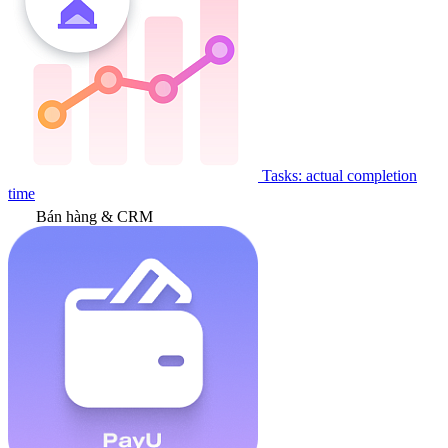
Tasks: actual completion
time
Bán hàng & CRM