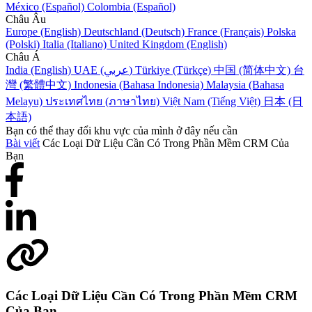
México (Español)
Colombia (Español)
Châu Âu
Europe (English)
Deutschland (Deutsch)
France (Français)
Polska
(Polski)
Italia (Italiano)
United Kingdom (English)
Châu Á
India (English)
UAE (عربي)
Türkiye (Türkçe)
中国 (简体中文)
台
灣 (繁體中文)
Indonesia (Bahasa Indonesia)
Malaysia (Bahasa
Melayu)
ประเทศไทย (ภาษาไทย)
Việt Nam (Tiếng Việt)
日本 (日
本語)
Bạn có thể thay đổi khu vực của mình ở đây nếu cần
Bài viết
Các Loại Dữ Liệu Cần Có Trong Phần Mềm CRM Của
Bạn
Các Loại Dữ Liệu Cần Có Trong Phần Mềm CRM
Của Bạn