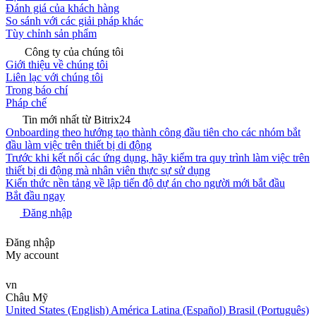
Đánh giá của khách hàng
So sánh với các giải pháp khác
Tùy chỉnh sản phẩm
Công ty của chúng tôi
Giới thiệu về chúng tôi
Liên lạc với chúng tôi
Trong báo chí
Pháp chế
Tin mới nhất từ Bitrix24
Onboarding theo hướng tạo thành công đầu tiên cho các nhóm bắt
đầu làm việc trên thiết bị di động
Trước khi kết nối các ứng dụng, hãy kiểm tra quy trình làm việc trên
thiết bị di động mà nhân viên thực sự sử dụng
Kiến thức nền tảng về lập tiến độ dự án cho người mới bắt đầu
Bắt đầu ngay
Đăng nhập
Đăng nhập
My account
vn
Châu Mỹ
United States (English)
América Latina (Español)
Brasil (Português)