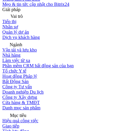
Mẹo & tin tức cập nhật cho Bitrix24
Giải pháp
Vai trò
Tiếp thị
Nhân sự
Quản lý dự án
Dịch vụ khách hàng
Ngành
Vận tải và lưu kho
Nhà hàng
Làm việc từ xa
Phần mềm CRM bất động sản của bạn
Tổ chức Y tế
Hoạt động Pháp lý
Bất Động Sản
Công ty Tư vấn
Doanh nghiệp Du lịch
Công ty Xây dựng
Cửa hàng & TMĐT
Danh mục sản phẩm
Mục tiêu
Hiệu quả công việc
Giao tiếp