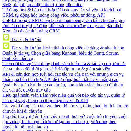
SMS, tiếp thị qua điện thoại, trang đích đến
Tự động hóa & bản tích hợp
Đặt các quy tắc và yếu tố kích hoạt
CRM, tự động hóa luồng công việc, phễu tự động, API
CoPilot trong CRM
Chép lại âm thanh-sang-văn bản cho cuộc gọi,
tóm tắt cuộc gọi, tự động điền vào các trường trong các giao dịch
Xem tất cả các tính năng CRM
Tác vụ & Dự án
Tác vụ & Dự án
Hoàn thành công việc dễ dàng & nhanh hơn
Quản lý tác vụ
Chọn giữa bảng Kanban, biểu đồ Gantt, Scrum,
danh sách tác vụ
Theo dõi tác vụ
Tận dụng danh sách kiểm tra & tác vụ con, tóm tắt
tác vụ, theo dõi thời gian, chế độ tập trung & giám sát viên
API & bản tích hợp
Kết nối các tác vụ của bạn với những dịch vụ
khác qua bản tích hợp API để tự động hoàn tất tác vụ nâng cao
Quản lý dự án
Sử dụng các dự án, nhóm làm việc, hoạch định dự
án, vai trò, quyền truy cập
Hiệu quả nhân viên
Làm việc hiệu quả với báo cáo tác vụ, quản lý
tải công việc, hiệu quả thực hiện tác vụ & KPI
Tác vụ di động
Tạo tác vụ, theo dõi tác vụ, thông báo, bình luận, trò
chuyện khi di chuyển
Hợp tác trong dự án
Làm việc nhanh hơn với cuộc trò chuyện, cuộc
gọi video, bình luận, ổ lưu trữ tập tin, tài liệu, người dùng bên
ngoài, khuôn mẫu tác vụ