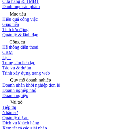
Cửa hàng & TMĐT
Danh mục sản phẩm
Mục tiêu
Hiệu quả công việc
Giao tiếp
Tính lưu động
Quản lý & lãnh đạo
Công cụ
Hệ thống điện thoại
CRM
Lịch
Trung tâm liên lạc
Tác vụ & dự án
Trình xây dựng trang web
Quy mô doanh nghiệp
Doanh nhân khởi nghiệp đơn lẻ
Doanh nghiệp nhỏ
Doanh nghiệp
Vai trò
Tiếp thị
Nhân sự
Quản lý dự án
Dịch vụ khách hàng
Xem tất cả các giải pháp