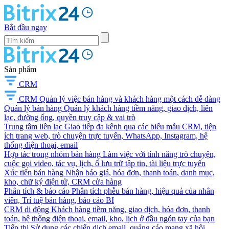
Bắt đầu ngay
Sản phẩm
CRM
CRM
Quản lý việc bán hàng và khách hàng một cách dễ dàng
Quản lý bán hàng
Quản lý khách hàng tiềm năng, giao dịch, liên
lạc, đường ống, quyền truy cập & vai trò
Trung tâm liên lạc
Giao tiếp đa kênh qua các biểu mẫu CRM, tiện
ích trang web, trò chuyện trực tuyến, WhatsApp, Instagram, hệ
thống điện thoại, email
Hợp tác trong nhóm bán hàng
Làm việc với tính năng trò chuyện,
cuộc gọi video, tác vụ, lịch, ổ lưu trữ tập tin, tài liệu trực tuyến
Xúc tiến bán hàng
Nhận báo giá, hóa đơn, thanh toán, danh mục,
kho, chữ ký điện tử, CRM cửa hàng
Phân tích & báo cáo
Phân tích phễu bán hàng, hiệu quả của nhân
viên, Trí tuệ bán hàng, báo cáo BI
CRM di động
Khách hàng tiềm năng, giao dịch, hóa đơn, thanh
toán, hệ thống điện thoại, email, kho, lịch ở đầu ngón tay của bạn
Tiếp thị
Sử dụng các chiến dịch email, quảng cáo mạng xã hội,