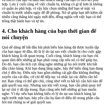
hợp. Lưu ý cuối cùng về việc chuẩn bị, không có gì tệ hơn là không
có quần áo phù hợp, vì vậy hãy chọn những thứ bạn sẽ mặc và
chuẩn bị trước nhiều ngày để đề phòng. Nó sẽ giúp bạn tiết kiệm rất
nhiều căng thẳng khi ngày mới đến, đồng nghĩa với việc bạn có thể
trông thật bảnh bao và tự tin.
4. Cho khách hàng của bạn thời gian để
nói chuyện
Quá dễ dàng để bắt đầu bài phát biểu bán hàng đã được luyện tập
của bạn ngay từ đầu, đó là lý do tại sao việc chuẩn bị cho cuộc gặp
khách hàng là rất quan trọng. Cuối cùng, khách hàng của bạn chỉ
quan tâm đến những gì bạn phải cung cấp nếu nó có thể giúp họ.
Do đó, bạn cần tích cực lắng nghe những gì họ nói trước khi bắt
đầu chào hàng. Khi bạn đang lắng nghe, hãy thể hiện rằng bạn đang
chú ý đến họ. Điều này bao gồm những cái gật đầu không thường
xuyên của cái đầu, cử chỉ để tiếp tục và nhắc lại các điểm cần hỗ
trợ. Bạn cũng có thể ghi chú, cũng như viết ra bất kỳ câu hỏi nào để
giải quyết sau này. Nhưng sau khi viết xong, bạn cần phải quay trở
lại sự chú ý đã tập trung. Bạn cũng nên biết những gì bạn muốn
nghe. Ví dụ: nếu bạn không hiểu rõ lý do tại sao khách hàng lại
ngồi trước mặt bạn, hãy yêu cầu họ làm rõ điều đó trong phần câu
hỏi mà chúng ta sẽ giải quyết sau.