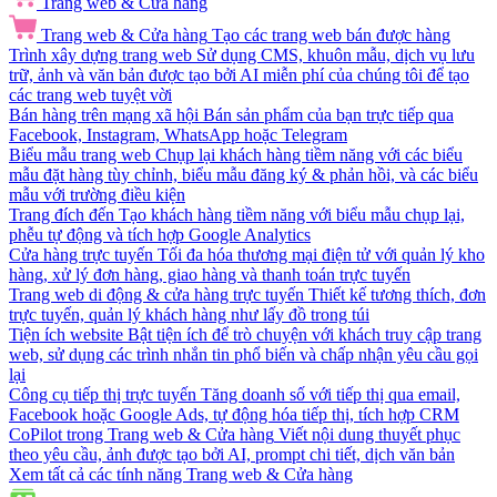
Trang web & Cửa hàng
Trang web & Cửa hàng
Tạo các trang web bán được hàng
Trình xây dựng trang web
Sử dụng CMS, khuôn mẫu, dịch vụ lưu
trữ, ảnh và văn bản được tạo bởi AI miễn phí của chúng tôi để tạo
các trang web tuyệt vời
Bán hàng trên mạng xã hội
Bán sản phẩm của bạn trực tiếp qua
Facebook, Instagram, WhatsApp hoặc Telegram
Biểu mẫu trang web
Chụp lại khách hàng tiềm năng với các biểu
mẫu đặt hàng tùy chỉnh, biểu mẫu đăng ký & phản hồi, và các biểu
mẫu với trường điều kiện
Trang đích đến
Tạo khách hàng tiềm năng với biểu mẫu chụp lại,
phễu tự động và tích hợp Google Analytics
Cửa hàng trực tuyến
Tối đa hóa thương mại điện tử với quản lý kho
hàng, xử lý đơn hàng, giao hàng và thanh toán trực tuyến
Trang web di động & cửa hàng trực tuyến
Thiết kế tương thích, đơn
trực tuyến, quản lý khách hàng như lấy đồ trong túi
Tiện ích website
Bật tiện ích để trò chuyện với khách truy cập trang
web, sử dụng các trình nhắn tin phổ biến và chấp nhận yêu cầu gọi
lại
Công cụ tiếp thị trực tuyến
Tăng doanh số với tiếp thị qua email,
Facebook hoặc Google Ads, tự động hóa tiếp thị, tích hợp CRM
CoPilot trong Trang web & Cửa hàng
Viết nội dung thuyết phục
theo yêu cầu, ảnh được tạo bởi AI, prompt chi tiết, dịch văn bản
Xem tất cả các tính năng Trang web & Cửa hàng