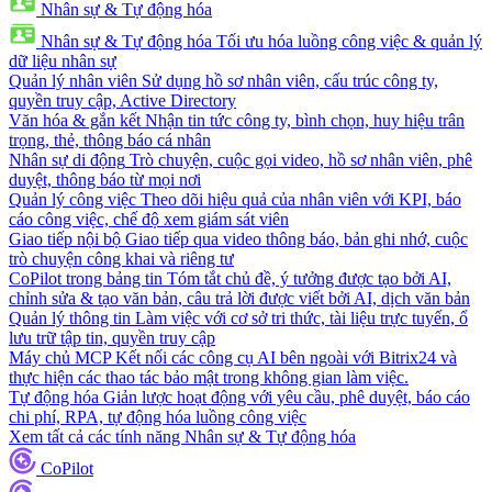
Nhân sự & Tự động hóa
Nhân sự & Tự động hóa
Tối ưu hóa luồng công việc & quản lý
dữ liệu nhân sự
Quản lý nhân viên
Sử dụng hồ sơ nhân viên, cấu trúc công ty,
quyền truy cập, Active Directory
Văn hóa & gắn kết
Nhận tin tức công ty, bình chọn, huy hiệu trân
trọng, thẻ, thông báo cá nhân
Nhân sự di động
Trò chuyện, cuộc gọi video, hồ sơ nhân viên, phê
duyệt, thông báo từ mọi nơi
Quản lý công việc
Theo dõi hiệu quả của nhân viên với KPI, báo
cáo công việc, chế độ xem giám sát viên
Giao tiếp nội bộ
Giao tiếp qua video thông báo, bản ghi nhớ, cuộc
trò chuyện công khai và riêng tư
CoPilot trong bảng tin
Tóm tắt chủ đề, ý tưởng được tạo bởi AI,
chỉnh sửa & tạo văn bản, câu trả lời được viết bởi AI, dịch văn bản
Quản lý thông tin
Làm việc với cơ sở tri thức, tài liệu trực tuyến, ổ
lưu trữ tập tin, quyền truy cập
Máy chủ MCP
Kết nối các công cụ AI bên ngoài với Bitrix24 và
thực hiện các thao tác bảo mật trong không gian làm việc.
Tự động hóa
Giản lược hoạt động với yêu cầu, phê duyệt, báo cáo
chi phí, RPA, tự động hóa luồng công việc
Xem tất cả các tính năng Nhân sự & Tự động hóa
CoPilot