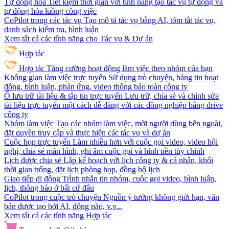
Tự động hóa
Tiết kiệm thời gian với tính năng tạo tác vụ tự động và
tự động hóa luồng công việc
CoPilot trong các tác vụ
Tạo mô tả tác vụ bằng AI, tóm tắt tác vụ,
danh sách kiểm tra, bình luận
Xem tất cả các tính năng cho Tác vụ & Dự án
Hợp tác
Hợp tác
Tăng cường hoạt động làm việc theo nhóm của bạn
Không gian làm việc trực tuyến
Sử dụng trò chuyện, bảng tin hoạt
động, bình luận, phản ứng, video thông báo toàn công ty
Ổ lưu trữ tài liệu & tập tin trực tuyến
Lưu trữ, chia sẻ và chỉnh sửa
tài liệu trực tuyến một cách dễ dàng với các đồng nghiệp bằng drive
công ty
Nhóm làm việc
Tạo các nhóm làm việc, mời người dùng bên ngoài,
đặt quyền truy cập và thực hiện các tác vụ và dự án
Cuộc họp trực tuyến
Làm nhiều hơn với cuộc gọi video, video hội
nghị, chia sẻ màn hình, ghi âm cuộc gọi và hình nền tùy chỉnh
Lịch được chia sẻ
Lập kế hoạch với lịch công ty & cá nhân, khối
thời gian trống, đặt lịch phòng họp, đồng bộ lịch
Giao tiếp di động
Trình nhắn tin nhóm, cuộc gọi video, bình luận,
lịch, thông báo ở bất cứ đâu
CoPilot trong cuộc trò chuyện
Nguồn ý tưởng không giới hạn, văn
bản được tạo bởi AI, động não, v.v...
Xem tất cả các tính năng Hợp tác