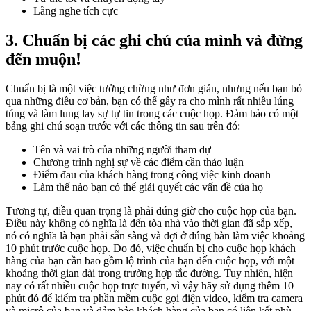
Lắng nghe tích cực
3. Chuẩn bị các ghi chú của mình và đừng
đến muộn!
Chuẩn bị là một việc tưởng chừng như đơn giản, nhưng nếu bạn bỏ
qua những điều cơ bản, bạn có thể gây ra cho mình rất nhiều lúng
túng và làm lung lay sự tự tin trong các cuộc họp. Đảm bảo có một
bảng ghi chú soạn trước với các thông tin sau trên đó:
Tên và vai trò của những người tham dự
Chương trình nghị sự về các điểm cần thảo luận
Điểm đau của khách hàng trong công việc kinh doanh
Làm thế nào bạn có thể giải quyết các vấn đề của họ
Tương tự, điều quan trọng là phải đúng giờ cho cuộc họp của bạn.
Điều này không có nghĩa là đến tòa nhà vào thời gian đã sắp xếp,
nó có nghĩa là bạn phải sẵn sàng và đợi ở đúng bàn làm việc khoảng
10 phút trước cuộc họp. Do đó, việc chuẩn bị cho cuộc họp khách
hàng của bạn cần bao gồm lộ trình của bạn đến cuộc họp, với một
khoảng thời gian dài trong trường hợp tắc đường. Tuy nhiên, hiện
nay có rất nhiều cuộc họp trực tuyến, vì vậy hãy sử dụng thêm 10
phút đó để kiểm tra phần mềm cuộc gọi điện video, kiểm tra camera
và micrô của bạn và đảm bảo khách hàng của bạn có liên kết phù