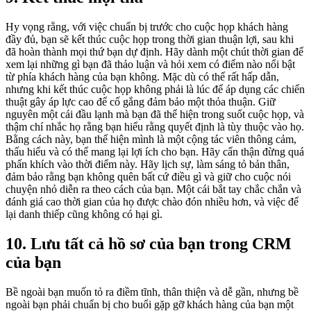
Hy vọng rằng, với việc chuẩn bị trước cho cuộc họp khách hàng
đầy đủ, bạn sẽ kết thúc cuộc họp trong thời gian thuận lợi, sau khi
đã hoàn thành mọi thứ bạn dự định. Hãy dành một chút thời gian để
xem lại những gì bạn đã thảo luận và hỏi xem có điểm nào nổi bật
từ phía khách hàng của bạn không. Mặc dù có thể rất hấp dẫn,
nhưng khi kết thúc cuộc họp không phải là lúc để áp dụng các chiến
thuật gây áp lực cao để cố gắng đảm bảo một thỏa thuận. Giữ
nguyên một cái đầu lạnh mà bạn đã thể hiện trong suốt cuộc họp, và
thậm chí nhắc họ rằng bạn hiểu rằng quyết định là tùy thuộc vào họ.
Bằng cách này, bạn thể hiện mình là một cộng tác viên thông cảm,
thấu hiểu và có thể mang lại lợi ích cho bạn. Hãy cẩn thận đừng quá
phấn khích vào thời điểm này. Hãy lịch sự, làm sáng tỏ bản thân,
đảm bảo rằng bạn không quên bất cứ điều gì và giữ cho cuộc nói
chuyện nhỏ diễn ra theo cách của bạn. Một cái bắt tay chắc chắn và
đánh giá cao thời gian của họ được chào đón nhiều hơn, và việc để
lại danh thiếp cũng không có hại gì.
10. Lưu tất cả hồ sơ của bạn trong CRM
của bạn
Bề ngoài bạn muốn tỏ ra điềm tĩnh, thân thiện và dễ gần, nhưng bề
ngoài bạn phải chuẩn bị cho buổi gặp gỡ khách hàng của bạn một