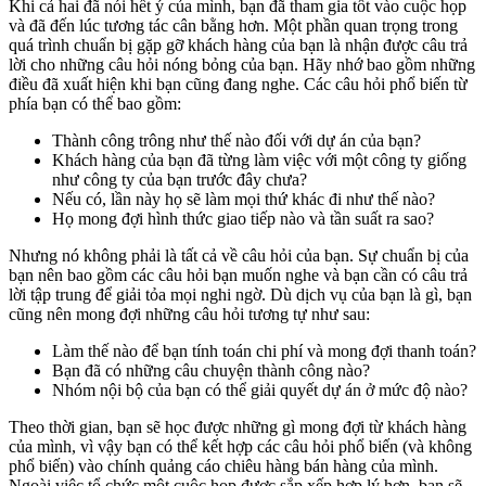
Khi cả hai đã nói hết ý của mình, bạn đã tham gia tốt vào cuộc họp
và đã đến lúc tương tác cân bằng hơn. Một phần quan trọng trong
quá trình chuẩn bị gặp gỡ khách hàng của bạn là nhận được câu trả
lời cho những câu hỏi nóng bỏng của bạn. Hãy nhớ bao gồm những
điều đã xuất hiện khi bạn cũng đang nghe. Các câu hỏi phổ biến từ
phía bạn có thể bao gồm:
Thành công trông như thế nào đối với dự án của bạn?
Khách hàng của bạn đã từng làm việc với một công ty giống
như công ty của bạn trước đây chưa?
Nếu có, lần này họ sẽ làm mọi thứ khác đi như thế nào?
Họ mong đợi hình thức giao tiếp nào và tần suất ra sao?
Nhưng nó không phải là tất cả về câu hỏi của bạn. Sự chuẩn bị của
bạn nên bao gồm các câu hỏi bạn muốn nghe và bạn cần có câu trả
lời tập trung để giải tỏa mọi nghi ngờ. Dù dịch vụ của bạn là gì, bạn
cũng nên mong đợi những câu hỏi tương tự như sau:
Làm thế nào để bạn tính toán chi phí và mong đợi thanh toán?
Bạn đã có những câu chuyện thành công nào?
Nhóm nội bộ của bạn có thể giải quyết dự án ở mức độ nào?
Theo thời gian, bạn sẽ học được những gì mong đợi từ khách hàng
của mình, vì vậy bạn có thể kết hợp các câu hỏi phổ biến (và không
phổ biến) vào chính quảng cáo chiêu hàng bán hàng của mình.
Ngoài việc tổ chức một cuộc họp được sắp xếp hợp lý hơn, bạn sẽ