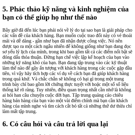
5. Phác thảo kỹ năng và kinh nghiệm của
bạn có thể giúp họ như thế nào
Bây giờ đã đến lúc bạn phải nói về lý do tại sao bạn là giải pháp cho
các vấn đề của khách hàng. Bạn muốn cuộc trao đổi này có vẻ thoải
mái và dễ dàng - gần như bạn đã nhận được công việc. Nó nên
được tạo ra một cách ngẫu nhiên để không giống như bạn đang đọc
sơ yếu lý lịch của mình, trong khi bao gồm tất cả các điểm nổi bật sẽ
đóng dấu thỏa thuận. Đừng hạn chế việc lập kế hoạch của bạn vào
những kỹ năng khó của bạn. Bạn đang tập trung vào các kỹ thuật
làm thế nào để gây ấn tượng với khách hàng trong các cuộc gặp đầu
tiên, vì vậy hãy tích hợp các ví dụ về cách bạn đã giúp khách hàng
trong quá khứ. Và chắc chắn sẽ không có hại gì trong một trang
trình bày chỉ bao gồm lời chứng thực tuyệt vời hoặc một số số liệu
thống kê rõ ràng. Tuy nhiên, điều quan trọng nhất cần nhớ là không
ai hỏi han câu chuyện cuộc đời bạn. Tập trung quảng cáo chiêu
hàng bán hàng của bạn vào một vài điểm chính mà bạn cần khách
hàng của mình nghe và tìm cách cắt bỏ tất cả những thứ dư thừa chỉ
làm mất tập trung.
6. Có câu hỏi và câu trả lời qua lại