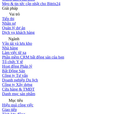
Mẹo & tin tức cập nhật cho Bitrix24
Giải pháp
Vai trò
Tiếp thị
Nhân sự
Quản lý dự án
Dịch vụ khách hàng
Ngành
Vận tải và lưu kho
Nhà hàng
Làm việc từ xa
Phần mềm CRM bất động sản của bạn
Tổ chức Y tế
Hoạt động Pháp lý
Bất Động Sản
Công ty Tư vấn
Doanh nghiệp Du lịch
Công ty Xây dựng
Cửa hàng & TMĐT
Danh mục sản phẩm
Mục tiêu
Hiệu quả công việc
Giao tiếp