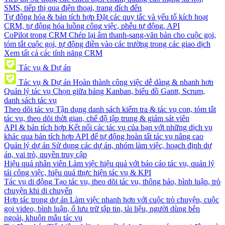
SMS, tiếp thị qua điện thoại, trang đích đến
Tự động hóa & bản tích hợp
Đặt các quy tắc và yếu tố kích hoạt
CRM, tự động hóa luồng công việc, phễu tự động, API
CoPilot trong CRM
Chép lại âm thanh-sang-văn bản cho cuộc gọi,
tóm tắt cuộc gọi, tự động điền vào các trường trong các giao dịch
Xem tất cả các tính năng CRM
Tác vụ & Dự án
Tác vụ & Dự án
Hoàn thành công việc dễ dàng & nhanh hơn
Quản lý tác vụ
Chọn giữa bảng Kanban, biểu đồ Gantt, Scrum,
danh sách tác vụ
Theo dõi tác vụ
Tận dụng danh sách kiểm tra & tác vụ con, tóm tắt
tác vụ, theo dõi thời gian, chế độ tập trung & giám sát viên
API & bản tích hợp
Kết nối các tác vụ của bạn với những dịch vụ
khác qua bản tích hợp API để tự động hoàn tất tác vụ nâng cao
Quản lý dự án
Sử dụng các dự án, nhóm làm việc, hoạch định dự
án, vai trò, quyền truy cập
Hiệu quả nhân viên
Làm việc hiệu quả với báo cáo tác vụ, quản lý
tải công việc, hiệu quả thực hiện tác vụ & KPI
Tác vụ di động
Tạo tác vụ, theo dõi tác vụ, thông báo, bình luận, trò
chuyện khi di chuyển
Hợp tác trong dự án
Làm việc nhanh hơn với cuộc trò chuyện, cuộc
gọi video, bình luận, ổ lưu trữ tập tin, tài liệu, người dùng bên
ngoài, khuôn mẫu tác vụ