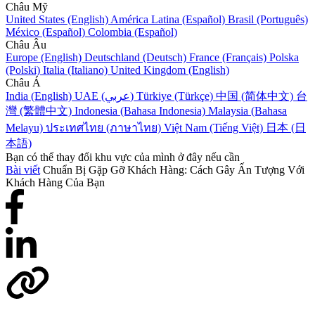
Châu Mỹ
United States (English)
América Latina (Español)
Brasil (Português)
México (Español)
Colombia (Español)
Châu Âu
Europe (English)
Deutschland (Deutsch)
France (Français)
Polska
(Polski)
Italia (Italiano)
United Kingdom (English)
Châu Á
India (English)
UAE (عربي)
Türkiye (Türkçe)
中国 (简体中文)
台
灣 (繁體中文)
Indonesia (Bahasa Indonesia)
Malaysia (Bahasa
Melayu)
ประเทศไทย (ภาษาไทย)
Việt Nam (Tiếng Việt)
日本 (日
本語)
Bạn có thể thay đổi khu vực của mình ở đây nếu cần
Bài viết
Chuẩn Bị Gặp Gỡ Khách Hàng: Cách Gây Ấn Tượng Với
Khách Hàng Của Bạn