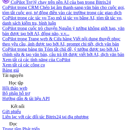
CoPilot
Trợ lý chạy trên nền AI của bạn trong Bitrix24
CoPilot trong CRM
Chép lại âm thanh-sang-văn bản cho cuộc gọi,
tóm tắt cuộc gọi, tự động điền vào các trường trong các giao dịch
CoPilot trong các tác vụ
Tạo mô tả tác vụ bằng AI, tóm tắt tác vụ,
danh sách kiểm tra, bình luận
CoPilot trong cuộc trò chuyện
Nguồn ý tưởng không giới hạn, văn
bản được tạo bởi AI, động não, v.v...
CoPilot trong Trang web & Cửa hàng
Viết nội dung thuyết phục
theo yêu cầu, ảnh được tạo bởi AI, prompt chi tiết, dịch văn bản
CoPilot trong bảng tin
Tóm tắt chủ đề, ý tưởng được tạo bởi AI,
chỉnh sửa & tạo văn bản, câu trả lời được viết bởi AI, dịch văn bản
Xem tất cả các tính năng của CoPilot
Xem tất cả các công cụ
Bảng giá
Tài nguyên
Học tập
Hội thảo web
Bộ phận hỗ trợ
Hướng dẫn & tài liệu API
Kết nối
Gửi phiếu
Liên lạc với các đối tác Bitrix24 tại địa phương
Đọc
Trung tâm Phát triển