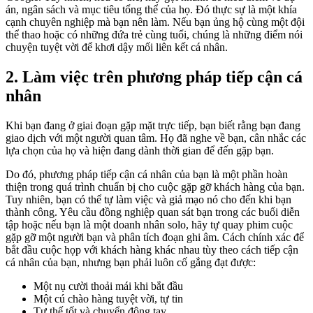
án, ngân sách và mục tiêu tổng thể của họ. Đó thực sự là một khía
cạnh chuyên nghiệp mà bạn nên làm. Nếu bạn ủng hộ cùng một đội
thể thao hoặc có những đứa trẻ cùng tuổi, chúng là những điểm nói
chuyện tuyệt vời để khơi dậy mối liên kết cá nhân.
2. Làm việc trên phương pháp tiếp cận cá
nhân
Khi bạn đang ở giai đoạn gặp mặt trực tiếp, bạn biết rằng bạn đang
giao dịch với một người quan tâm. Họ đã nghe về bạn, cân nhắc các
lựa chọn của họ và hiện đang dành thời gian để đến gặp bạn.
Do đó, phương pháp tiếp cận cá nhân của bạn là một phần hoàn
thiện trong quá trình chuẩn bị cho cuộc gặp gỡ khách hàng của bạn.
Tuy nhiên, bạn có thể tự làm việc và giả mạo nó cho đến khi bạn
thành công. Yêu cầu đồng nghiệp quan sát bạn trong các buổi diễn
tập hoặc nếu bạn là một doanh nhân solo, hãy tự quay phim cuộc
gặp gỡ một người bạn và phân tích đoạn ghi âm. Cách chính xác để
bắt đầu cuộc họp với khách hàng khác nhau tùy theo cách tiếp cận
cá nhân của bạn, nhưng bạn phải luôn cố gắng đạt được:
Một nụ cười thoải mái khi bắt đầu
Một cú chào hàng tuyệt vời, tự tin
Tư thế tốt và chuyển động tay