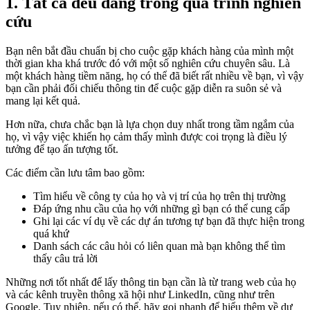
1. Tất cả đều đang trong quá trình nghiên
cứu
Bạn nên bắt đầu chuẩn bị cho cuộc gặp khách hàng của mình một
thời gian kha khá trước đó với một số nghiên cứu chuyên sâu. Là
một khách hàng tiềm năng, họ có thể đã biết rất nhiều về bạn, vì vậy
bạn cần phải đối chiếu thông tin để cuộc gặp diễn ra suôn sẻ và
mang lại kết quả.
Hơn nữa, chưa chắc bạn là lựa chọn duy nhất trong tầm ngắm của
họ, vì vậy việc khiến họ cảm thấy mình được coi trọng là điều lý
tưởng để tạo ấn tượng tốt.
Các điểm cần lưu tâm bao gồm:
Tìm hiểu về công ty của họ và vị trí của họ trên thị trường
Đáp ứng nhu cầu của họ với những gì bạn có thể cung cấp
Ghi lại các ví dụ về các dự án tương tự bạn đã thực hiện trong
quá khứ
Danh sách các câu hỏi có liên quan mà bạn không thể tìm
thấy câu trả lời
Những nơi tốt nhất để lấy thông tin bạn cần là từ trang web của họ
và các kênh truyền thông xã hội như LinkedIn, cũng như trên
Google. Tuy nhiên, nếu có thể, hãy gọi nhanh để hiểu thêm về dự