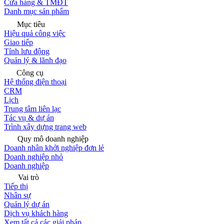
Cửa hàng & TMĐT
Danh mục sản phẩm
Mục tiêu
Hiệu quả công việc
Giao tiếp
Tính lưu động
Quản lý & lãnh đạo
Công cụ
Hệ thống điện thoại
CRM
Lịch
Trung tâm liên lạc
Tác vụ & dự án
Trình xây dựng trang web
Quy mô doanh nghiệp
Doanh nhân khởi nghiệp đơn lẻ
Doanh nghiệp nhỏ
Doanh nghiệp
Vai trò
Tiếp thị
Nhân sự
Quản lý dự án
Dịch vụ khách hàng
Xem tất cả các giải pháp