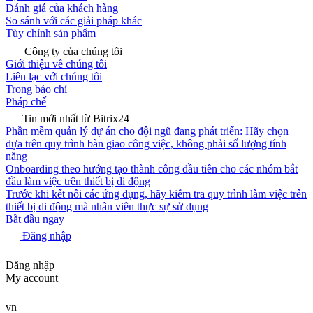
Đánh giá của khách hàng
So sánh với các giải pháp khác
Tùy chỉnh sản phẩm
Công ty của chúng tôi
Giới thiệu về chúng tôi
Liên lạc với chúng tôi
Trong báo chí
Pháp chế
Tin mới nhất từ Bitrix24
Phần mềm quản lý dự án cho đội ngũ đang phát triển: Hãy chọn
dựa trên quy trình bàn giao công việc, không phải số lượng tính
năng
Onboarding theo hướng tạo thành công đầu tiên cho các nhóm bắt
đầu làm việc trên thiết bị di động
Trước khi kết nối các ứng dụng, hãy kiểm tra quy trình làm việc trên
thiết bị di động mà nhân viên thực sự sử dụng
Bắt đầu ngay
Đăng nhập
Đăng nhập
My account
vn