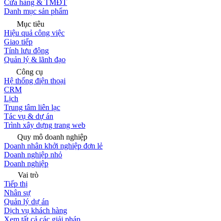
Cửa hàng & TMĐT
Danh mục sản phẩm
Mục tiêu
Hiệu quả công việc
Giao tiếp
Tính lưu động
Quản lý & lãnh đạo
Công cụ
Hệ thống điện thoại
CRM
Lịch
Trung tâm liên lạc
Tác vụ & dự án
Trình xây dựng trang web
Quy mô doanh nghiệp
Doanh nhân khởi nghiệp đơn lẻ
Doanh nghiệp nhỏ
Doanh nghiệp
Vai trò
Tiếp thị
Nhân sự
Quản lý dự án
Dịch vụ khách hàng
Xem tất cả các giải pháp