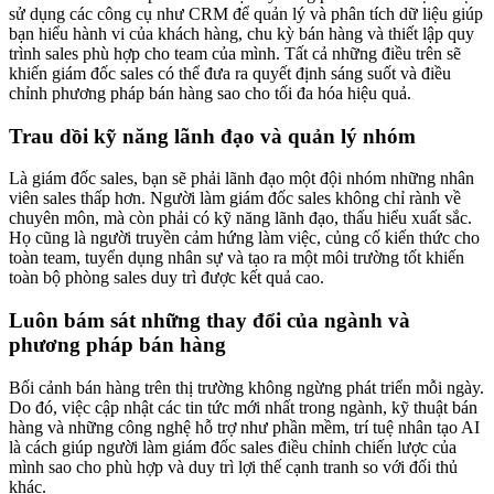
sử dụng các công cụ như CRM để quản lý và phân tích dữ liệu giúp
bạn hiểu hành vi của khách hàng, chu kỳ bán hàng và thiết lập quy
trình sales phù hợp cho team của mình. Tất cả những điều trên sẽ
khiến giám đốc sales có thể đưa ra quyết định sáng suốt và điều
chỉnh phương pháp bán hàng sao cho tối đa hóa hiệu quả.
Trau dồi kỹ năng lãnh đạo và quản lý nhóm
Là giám đốc sales, bạn sẽ phải lãnh đạo một đội nhóm những nhân
viên sales thấp hơn. Người làm giám đốc sales không chỉ rành về
chuyên môn, mà còn phải có kỹ năng lãnh đạo, thấu hiểu xuất sắc.
Họ cũng là người truyền cảm hứng làm việc, củng cố kiến thức cho
toàn team, tuyển dụng nhân sự và tạo ra một môi trường tốt khiến
toàn bộ phòng sales duy trì được kết quả cao.
Luôn bám sát những thay đổi của ngành và
phương pháp bán hàng
Bối cảnh bán hàng trên thị trường không ngừng phát triển mỗi ngày.
Do đó, việc cập nhật các tin tức mới nhất trong ngành, kỹ thuật bán
hàng và những công nghệ hỗ trợ như phần mềm, trí tuệ nhân tạo AI
là cách giúp người làm giám đốc sales điều chỉnh chiến lược của
mình sao cho phù hợp và duy trì lợi thế cạnh tranh so với đối thủ
khác.