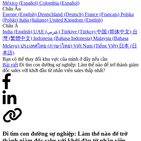
México (Español)
Colombia (Español)
Châu Âu
Europe (English)
Deutschland (Deutsch)
France (Français)
Polska
(Polski)
Italia (Italiano)
United Kingdom (English)
Châu Á
India (English)
UAE (عربي)
Türkiye (Türkçe)
中国 (简体中文)
台
灣 (繁體中文)
Indonesia (Bahasa Indonesia)
Malaysia (Bahasa
Melayu)
ประเทศไทย (ภาษาไทย)
Việt Nam (Tiếng Việt)
日本 (日
本語)
Bạn có thể thay đổi khu vực của mình ở đây nếu cần
Bài viết
Đi tìm con đường sự nghiệp: Làm thế nào để trở thành giám
đốc sales với khởi đầu từ nhân viên sales thấp nhất?
Đi tìm con đường sự nghiệp: Làm thế nào để trở
thành giám đốc sales với khởi đầu từ nhân viên