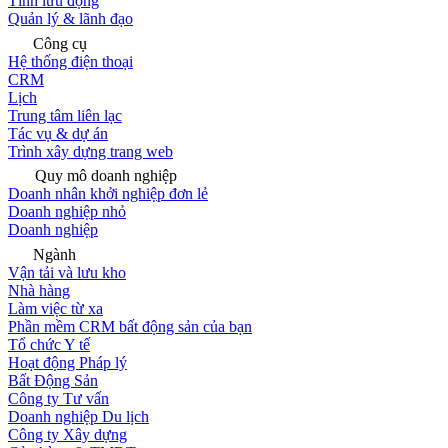
Tính lưu động
Quản lý & lãnh đạo
Công cụ
Hệ thống điện thoại
CRM
Lịch
Trung tâm liên lạc
Tác vụ & dự án
Trình xây dựng trang web
Quy mô doanh nghiệp
Doanh nhân khởi nghiệp đơn lẻ
Doanh nghiệp nhỏ
Doanh nghiệp
Ngành
Vận tải và lưu kho
Nhà hàng
Làm việc từ xa
Phần mềm CRM bất động sản của bạn
Tổ chức Y tế
Hoạt động Pháp lý
Bất Động Sản
Công ty Tư vấn
Doanh nghiệp Du lịch
Công ty Xây dựng