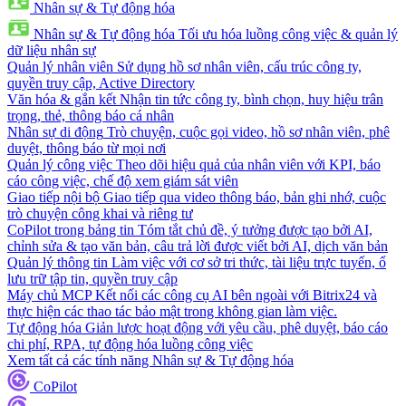
Nhân sự & Tự động hóa
Nhân sự & Tự động hóa
Tối ưu hóa luồng công việc & quản lý
dữ liệu nhân sự
Quản lý nhân viên
Sử dụng hồ sơ nhân viên, cấu trúc công ty,
quyền truy cập, Active Directory
Văn hóa & gắn kết
Nhận tin tức công ty, bình chọn, huy hiệu trân
trọng, thẻ, thông báo cá nhân
Nhân sự di động
Trò chuyện, cuộc gọi video, hồ sơ nhân viên, phê
duyệt, thông báo từ mọi nơi
Quản lý công việc
Theo dõi hiệu quả của nhân viên với KPI, báo
cáo công việc, chế độ xem giám sát viên
Giao tiếp nội bộ
Giao tiếp qua video thông báo, bản ghi nhớ, cuộc
trò chuyện công khai và riêng tư
CoPilot trong bảng tin
Tóm tắt chủ đề, ý tưởng được tạo bởi AI,
chỉnh sửa & tạo văn bản, câu trả lời được viết bởi AI, dịch văn bản
Quản lý thông tin
Làm việc với cơ sở tri thức, tài liệu trực tuyến, ổ
lưu trữ tập tin, quyền truy cập
Máy chủ MCP
Kết nối các công cụ AI bên ngoài với Bitrix24 và
thực hiện các thao tác bảo mật trong không gian làm việc.
Tự động hóa
Giản lược hoạt động với yêu cầu, phê duyệt, báo cáo
chi phí, RPA, tự động hóa luồng công việc
Xem tất cả các tính năng Nhân sự & Tự động hóa
CoPilot