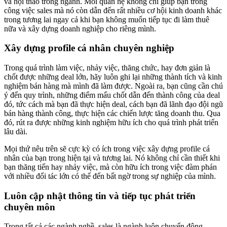
và hội thảo trong ngành. Mối quan hệ không chỉ giúp bạn trong
công việc sales mà nó còn dẫn đến rất nhiều cơ hội kinh doanh khác
trong tương lai ngay cả khi bạn không muốn tiếp tục đi làm thuê
nữa và xây dựng doanh nghiệp cho riêng mình.
Xây dựng profile cá nhân chuyên nghiệp
Trong quá trình làm việc, nhảy việc, thăng chức, hay đơn giản là
chốt được những deal lớn, hãy luôn ghi lại những thành tích và kinh
nghiệm bán hàng mà mình đã làm được. Ngoài ra, bạn cũng cần chú
ý đến quy trình, những điểm mấu chốt dẫn đến thành công của deal
đó, tức cách mà bạn đã thực hiện deal, cách bạn đã lãnh đạo đội ngũ
bán hàng thành công, thực hiện các chiến lược tăng doanh thu. Qua
đó, rút ra được những kinh nghiệm hữu ích cho quá trình phát triển
lâu dài.
Mọi thứ nêu trên sẽ cực kỳ có ích trong việc xây dựng profile cá
nhân của bạn trong hiện tại và tương lai. Nó không chỉ cần thiết khi
bạn thăng tiến hay nhảy việc, mà còn hữu ích trong việc đàm phán
với nhiều đối tác lớn có thể đến bất ngờ trong sự nghiệp của mình.
Luôn cập nhật thông tin và tiếp tục phát triển
chuyên môn
Trong tất cả các ngành nghề, sales là ngành luôn chuyển động