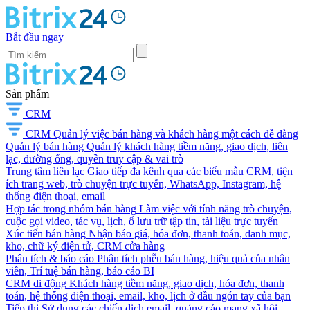
Bắt đầu ngay
Sản phẩm
CRM
CRM
Quản lý việc bán hàng và khách hàng một cách dễ dàng
Quản lý bán hàng
Quản lý khách hàng tiềm năng, giao dịch, liên
lạc, đường ống, quyền truy cập & vai trò
Trung tâm liên lạc
Giao tiếp đa kênh qua các biểu mẫu CRM, tiện
ích trang web, trò chuyện trực tuyến, WhatsApp, Instagram, hệ
thống điện thoại, email
Hợp tác trong nhóm bán hàng
Làm việc với tính năng trò chuyện,
cuộc gọi video, tác vụ, lịch, ổ lưu trữ tập tin, tài liệu trực tuyến
Xúc tiến bán hàng
Nhận báo giá, hóa đơn, thanh toán, danh mục,
kho, chữ ký điện tử, CRM cửa hàng
Phân tích & báo cáo
Phân tích phễu bán hàng, hiệu quả của nhân
viên, Trí tuệ bán hàng, báo cáo BI
CRM di động
Khách hàng tiềm năng, giao dịch, hóa đơn, thanh
toán, hệ thống điện thoại, email, kho, lịch ở đầu ngón tay của bạn
Tiếp thị
Sử dụng các chiến dịch email, quảng cáo mạng xã hội,