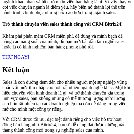
ngành khác nhau và hiểu rõ nhân viên bán hàng là ai. Vì vậy thay vì
coi việc chuyển ngành là điểm yếu, hãy biến nó thành lợi thế trên
hành trình chinh phục những nấc cao hơn trong ngành sales.
Trở thành chuyên viên sales thành công với CRM Bitrix24!
Khám phá phần mềm CRM miễn phí, dễ dùng và minh bạch để
nâng cao năng suất của mình, dù bạn mới bắt đầu làm nghề sales
hoặc là có kinh nghiệm bán hàng phong phú rồi.
THỬ NGAY!
Kết luận
Sales là con đường đem đến cho nhiều người một sự nghiệp vững
chắc với mức thu nhập cao hơn rất nhiều ngành nghề khác. Một khi
hiểu chuyên viên kinh doanh là gì, và trở thành chuyên gia trong
lĩnh vực sales, bạn không những có thể thương lượng mức lương
cao hơn rất nhiều tại các doanh nghiệp mà còn dễ dàng trong việc
mở cho mình một công ty riêng.
Với CRM được tối ưu, đặc biệt dành riêng cho việc hỗ trợ hoạt
động bán hàng như Bitrix24, bạn sẽ dễ dàng đạt được những nấc
thang thành công mới trong sự nghiệp sales của mình.