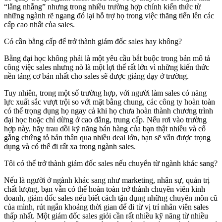
“lằng nhằng” nhưng trong nhiều trường hợp chính kiến thức từ
những ngành rẽ ngang đó lại hỗ trợ họ trong việc thăng tiến lên các
cấp cao nhất của sales.
Có cần bằng cấp để trở thành giám đốc sales hay không?
Bằng đại học không phải là một yêu cầu bắt buộc trong bản mô tả
công việc sales nhưng nò là một lợi thế rất lớn vì những kiến thức
nền tảng cơ bản nhất cho sales sẽ được giảng dạy ở trường.
Tuy nhiên, trong một số trường hợp, với người làm sales có năng
lực xuất sắc vượt trội so với mặt bằng chung, các công ty hoàn toàn
có thể trọng dụng họ ngay cả khi họ chưa hoàn thành chương trình
đại học hoặc chỉ dừng ở cao đẳng, trung cấp. Nếu rơi vào trường
hợp này, hãy trau dồi kỹ năng bán hàng của bạn thật nhiều và cố
gắng chứng tỏ bản thân qua nhiều deal lớn, bạn sẽ vẫn được trọng
dụng và có thể đi rất xa trong ngành sales.
Tôi có thể trở thành giám đốc sales nếu chuyển từ ngành khác sang?
Nếu là người ở ngành khác sang như marketing, nhân sự, quản trị
chất lượng, bạn vẫn có thể hoàn toàn trở thành chuyên viên kinh
doanh, giám đốc sales nếu biết cách tận dụng những chuyên môn cũ
của mình, rút ngắn khoảng thời gian để đi từ vị trí nhân viên sales
thấp nhất. Một giám đốc sales giỏi cần rất nhiều kỹ năng từ nhiều