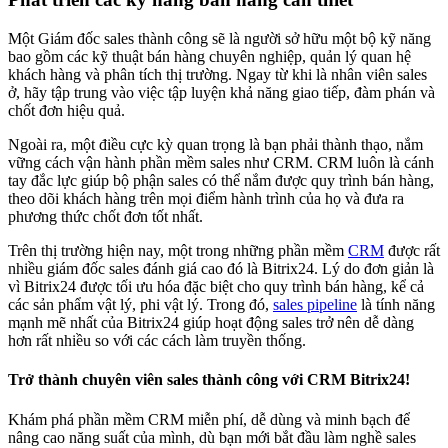
Một Giám đốc sales thành công sẽ là người sở hữu một bộ kỹ năng
bao gồm các kỹ thuật bán hàng chuyên nghiệp, quản lý quan hệ
khách hàng và phân tích thị trường. Ngay từ khi là nhân viên sales
ở, hãy tập trung vào việc tập luyện khả năng giao tiếp, đàm phán và
chốt đơn hiệu quả.
Ngoài ra, một điều cực kỳ quan trọng là bạn phải thành thạo, nắm
vững cách vận hành phần mềm sales như CRM. CRM luôn là cánh
tay đắc lực giúp bộ phận sales có thể nắm được quy trình bán hàng,
theo dõi khách hàng trên mọi điểm hành trình của họ và đưa ra
phương thức chốt đơn tốt nhất.
Trên thị trường hiện nay, một trong những phần mềm
CRM
được rất
nhiều giám đốc sales đánh giá cao đó là Bitrix24. Lý do đơn giản là
vì Bitrix24 được tối ưu hóa đặc biệt cho quy trình bán hàng, kể cả
các sản phẩm vật lý, phi vật lý. Trong đó,
sales pipeline
là tính năng
mạnh mẽ nhất của Bitrix24 giúp hoạt động sales trở nên dễ dàng
hơn rất nhiều so với các cách làm truyền thống.
Trở thành chuyên viên sales thành công với CRM Bitrix24!
Khám phá phần mềm CRM miễn phí, dễ dùng và minh bạch để
nâng cao năng suất của mình, dù bạn mới bắt đầu làm nghề sales