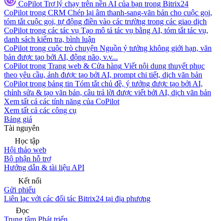
CoPilot
Trợ lý chạy trên nền AI của bạn trong Bitrix24
CoPilot trong CRM
Chép lại âm thanh-sang-văn bản cho cuộc gọi,
tóm tắt cuộc gọi, tự động điền vào các trường trong các giao dịch
CoPilot trong các tác vụ
Tạo mô tả tác vụ bằng AI, tóm tắt tác vụ,
danh sách kiểm tra, bình luận
CoPilot trong cuộc trò chuyện
Nguồn ý tưởng không giới hạn, văn
bản được tạo bởi AI, động não, v.v...
CoPilot trong Trang web & Cửa hàng
Viết nội dung thuyết phục
theo yêu cầu, ảnh được tạo bởi AI, prompt chi tiết, dịch văn bản
CoPilot trong bảng tin
Tóm tắt chủ đề, ý tưởng được tạo bởi AI,
chỉnh sửa & tạo văn bản, câu trả lời được viết bởi AI, dịch văn bản
Xem tất cả các tính năng của CoPilot
Xem tất cả các công cụ
Bảng giá
Tài nguyên
Học tập
Hội thảo web
Bộ phận hỗ trợ
Hướng dẫn & tài liệu API
Kết nối
Gửi phiếu
Liên lạc với các đối tác Bitrix24 tại địa phương
Đọc
Trung tâm Phát triển