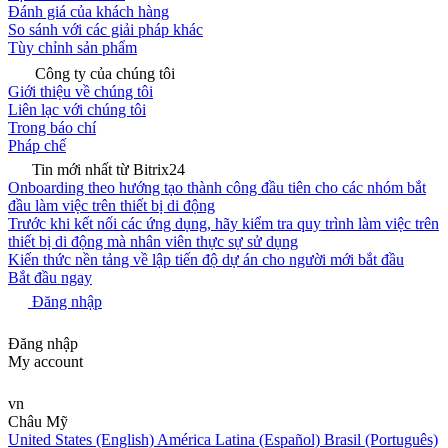
Đánh giá của khách hàng
So sánh với các giải pháp khác
Tùy chỉnh sản phẩm
Công ty của chúng tôi
Giới thiệu về chúng tôi
Liên lạc với chúng tôi
Trong báo chí
Pháp chế
Tin mới nhất từ Bitrix24
Onboarding theo hướng tạo thành công đầu tiên cho các nhóm bắt
đầu làm việc trên thiết bị di động
Trước khi kết nối các ứng dụng, hãy kiểm tra quy trình làm việc trên
thiết bị di động mà nhân viên thực sự sử dụng
Kiến thức nền tảng về lập tiến độ dự án cho người mới bắt đầu
Bắt đầu ngay
Đăng nhập
Đăng nhập
My account
vn
Châu Mỹ
United States (English)
América Latina (Español)
Brasil (Português)