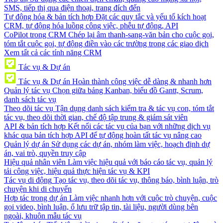
SMS, tiếp thị qua điện thoại, trang đích đến
Tự động hóa & bản tích hợp
Đặt các quy tắc và yếu tố kích hoạt
CRM, tự động hóa luồng công việc, phễu tự động, API
CoPilot trong CRM
Chép lại âm thanh-sang-văn bản cho cuộc gọi,
tóm tắt cuộc gọi, tự động điền vào các trường trong các giao dịch
Xem tất cả các tính năng CRM
Tác vụ & Dự án
Tác vụ & Dự án
Hoàn thành công việc dễ dàng & nhanh hơn
Quản lý tác vụ
Chọn giữa bảng Kanban, biểu đồ Gantt, Scrum,
danh sách tác vụ
Theo dõi tác vụ
Tận dụng danh sách kiểm tra & tác vụ con, tóm tắt
tác vụ, theo dõi thời gian, chế độ tập trung & giám sát viên
API & bản tích hợp
Kết nối các tác vụ của bạn với những dịch vụ
khác qua bản tích hợp API để tự động hoàn tất tác vụ nâng cao
Quản lý dự án
Sử dụng các dự án, nhóm làm việc, hoạch định dự
án, vai trò, quyền truy cập
Hiệu quả nhân viên
Làm việc hiệu quả với báo cáo tác vụ, quản lý
tải công việc, hiệu quả thực hiện tác vụ & KPI
Tác vụ di động
Tạo tác vụ, theo dõi tác vụ, thông báo, bình luận, trò
chuyện khi di chuyển
Hợp tác trong dự án
Làm việc nhanh hơn với cuộc trò chuyện, cuộc
gọi video, bình luận, ổ lưu trữ tập tin, tài liệu, người dùng bên
ngoài, khuôn mẫu tác vụ