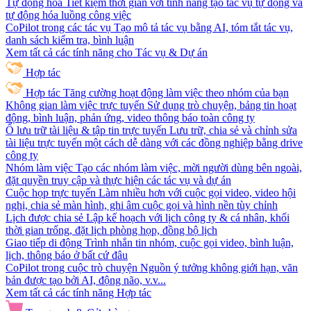
Tự động hóa
Tiết kiệm thời gian với tính năng tạo tác vụ tự động và
tự động hóa luồng công việc
CoPilot trong các tác vụ
Tạo mô tả tác vụ bằng AI, tóm tắt tác vụ,
danh sách kiểm tra, bình luận
Xem tất cả các tính năng cho Tác vụ & Dự án
Hợp tác
Hợp tác
Tăng cường hoạt động làm việc theo nhóm của bạn
Không gian làm việc trực tuyến
Sử dụng trò chuyện, bảng tin hoạt
động, bình luận, phản ứng, video thông báo toàn công ty
Ổ lưu trữ tài liệu & tập tin trực tuyến
Lưu trữ, chia sẻ và chỉnh sửa
tài liệu trực tuyến một cách dễ dàng với các đồng nghiệp bằng drive
công ty
Nhóm làm việc
Tạo các nhóm làm việc, mời người dùng bên ngoài,
đặt quyền truy cập và thực hiện các tác vụ và dự án
Cuộc họp trực tuyến
Làm nhiều hơn với cuộc gọi video, video hội
nghị, chia sẻ màn hình, ghi âm cuộc gọi và hình nền tùy chỉnh
Lịch được chia sẻ
Lập kế hoạch với lịch công ty & cá nhân, khối
thời gian trống, đặt lịch phòng họp, đồng bộ lịch
Giao tiếp di động
Trình nhắn tin nhóm, cuộc gọi video, bình luận,
lịch, thông báo ở bất cứ đâu
CoPilot trong cuộc trò chuyện
Nguồn ý tưởng không giới hạn, văn
bản được tạo bởi AI, động não, v.v...
Xem tất cả các tính năng Hợp tác