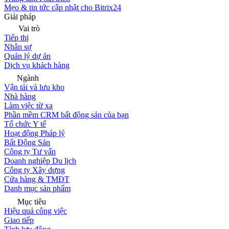
Mẹo & tin tức cập nhật cho Bitrix24
Giải pháp
Vai trò
Tiếp thị
Nhân sự
Quản lý dự án
Dịch vụ khách hàng
Ngành
Vận tải và lưu kho
Nhà hàng
Làm việc từ xa
Phần mềm CRM bất động sản của bạn
Tổ chức Y tế
Hoạt động Pháp lý
Bất Động Sản
Công ty Tư vấn
Doanh nghiệp Du lịch
Công ty Xây dựng
Cửa hàng & TMĐT
Danh mục sản phẩm
Mục tiêu
Hiệu quả công việc
Giao tiếp