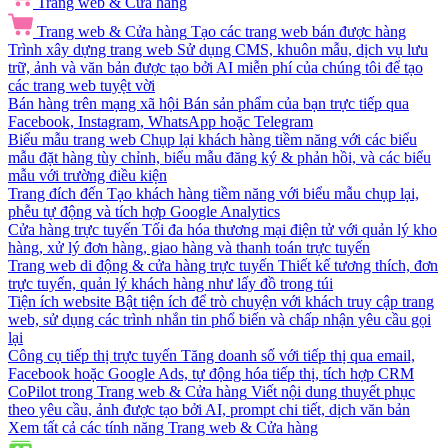
Trang web & Cửa hàng
Trang web & Cửa hàng
Tạo các trang web bán được hàng
Trình xây dựng trang web
Sử dụng CMS, khuôn mẫu, dịch vụ lưu
trữ, ảnh và văn bản được tạo bởi AI miễn phí của chúng tôi để tạo
các trang web tuyệt vời
Bán hàng trên mạng xã hội
Bán sản phẩm của bạn trực tiếp qua
Facebook, Instagram, WhatsApp hoặc Telegram
Biểu mẫu trang web
Chụp lại khách hàng tiềm năng với các biểu
mẫu đặt hàng tùy chỉnh, biểu mẫu đăng ký & phản hồi, và các biểu
mẫu với trường điều kiện
Trang đích đến
Tạo khách hàng tiềm năng với biểu mẫu chụp lại,
phễu tự động và tích hợp Google Analytics
Cửa hàng trực tuyến
Tối đa hóa thương mại điện tử với quản lý kho
hàng, xử lý đơn hàng, giao hàng và thanh toán trực tuyến
Trang web di động & cửa hàng trực tuyến
Thiết kế tương thích, đơn
trực tuyến, quản lý khách hàng như lấy đồ trong túi
Tiện ích website
Bật tiện ích để trò chuyện với khách truy cập trang
web, sử dụng các trình nhắn tin phổ biến và chấp nhận yêu cầu gọi
lại
Công cụ tiếp thị trực tuyến
Tăng doanh số với tiếp thị qua email,
Facebook hoặc Google Ads, tự động hóa tiếp thị, tích hợp CRM
CoPilot trong Trang web & Cửa hàng
Viết nội dung thuyết phục
theo yêu cầu, ảnh được tạo bởi AI, prompt chi tiết, dịch văn bản
Xem tất cả các tính năng Trang web & Cửa hàng