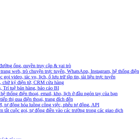
 đường ống, quyền truy cập & vai trò
trang web, trò chuyện trực tuyến, WhatsApp, Instagram, hệ thống điện 
ọi video, tác vụ, lịch, ổ lưu trữ tập tin, tài liệu trực tuyến
o, chữ ký điện tử, CRM cửa hàng
, Trí tuệ bán hàng, báo cáo BI
hệ thống điện thoại, email, kho, lịch ở đầu ngón tay của bạn
ếp thị qua điện thoại, trang đích đến
M, tự động hóa luồng công việc, phễu tự động, API
 tắt cuộc gọi, tự động điền vào các trường trong các giao dịch