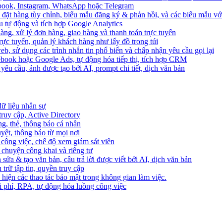
ebook, Instagram, WhatsApp hoặc Telegram
 đặt hàng tùy chỉnh, biểu mẫu đăng ký & phản hồi, và các biểu mẫu với
u tự động và tích hợp Google Analytics
àng, xử lý đơn hàng, giao hàng và thanh toán trực tuyến
trực tuyến, quản lý khách hàng như lấy đồ trong túi
web, sử dụng các trình nhắn tin phổ biến và chấp nhận yêu cầu gọi lại
cebook hoặc Google Ads, tự động hóa tiếp thị, tích hợp CRM
yêu cầu, ảnh được tạo bởi AI, prompt chi tiết, dịch văn bản
dữ liệu nhân sự
truy cập, Active Directory
ng, thẻ, thông báo cá nhân
yệt, thông báo từ mọi nơi
 công việc, chế độ xem giám sát viên
ò chuyện công khai và riêng tư
 sửa & tạo văn bản, câu trả lời được viết bởi AI, dịch văn bản
u trữ tập tin, quyền truy cập
 hiện các thao tác bảo mật trong không gian làm việc.
i phí, RPA, tự động hóa luồng công việc