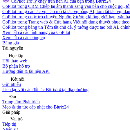
CoPilot
Trợ lý chạy trên nền AI của bạn trong Bitrix24
CoPilot trong CRM
Chép lại âm thanh-sang-văn bản cho cuộc gọi, tóm
CoPilot trong các tác vụ
Tạo mô tả tác vụ bằng AI, tóm tắt tác vụ, dan
CoPilot trong cuộc trò chuyện
Nguồn ý tưởng không giới hạn, văn bản
CoPilot trong Trang web & Cửa hàng
Viết nội dung thuyết phục theo 
CoPilot trong bảng tin
Tóm tắt chủ đề, ý tưởng được tạo bởi AI, chỉnh
Xem tất cả các tính năng của CoPilot
Xem tất cả các công cụ
Bảng giá
Tài nguyên
Học tập
Hội thảo web
Bộ phận hỗ trợ
Hướng dẫn & tài liệu API
Kết nối
Gửi phiếu
Liên lạc với các đối tác Bitrix24 tại địa phương
Đọc
Trung tâm Phát triển
Mẹo & tin tức cập nhật cho Bitrix24
Giải pháp
Vai trò
Tiếp thị
Nhân sự