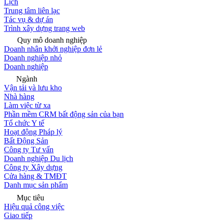
Lịch
Trung tâm liên lạc
Tác vụ & dự án
Trình xây dựng trang web
Quy mô doanh nghiệp
Doanh nhân khởi nghiệp đơn lẻ
Doanh nghiệp nhỏ
Doanh nghiệp
Ngành
Vận tải và lưu kho
Nhà hàng
Làm việc từ xa
Phần mềm CRM bất động sản của bạn
Tổ chức Y tế
Hoạt động Pháp lý
Bất Động Sản
Công ty Tư vấn
Doanh nghiệp Du lịch
Công ty Xây dựng
Cửa hàng & TMĐT
Danh mục sản phẩm
Mục tiêu
Hiệu quả công việc
Giao tiếp