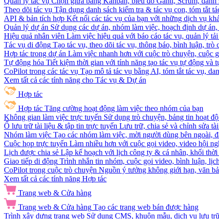
Quản lý tác vụ
Chọn giữa bảng Kanban, biểu đồ Gantt, Scrum, danh 
Theo dõi tác vụ
Tận dụng danh sách kiểm tra & tác vụ con, tóm tắt tác
API & bản tích hợp
Kết nối các tác vụ của bạn với những dịch vụ khá
Quản lý dự án
Sử dụng các dự án, nhóm làm việc, hoạch định dự án, v
Hiệu quả nhân viên
Làm việc hiệu quả với báo cáo tác vụ, quản lý tả
Tác vụ di động
Tạo tác vụ, theo dõi tác vụ, thông báo, bình luận, trò
Hợp tác trong dự án
Làm việc nhanh hơn với cuộc trò chuyện, cuộc gọi
Tự động hóa
Tiết kiệm thời gian với tính năng tạo tác vụ tự động và
CoPilot trong các tác vụ
Tạo mô tả tác vụ bằng AI, tóm tắt tác vụ, dan
Xem tất cả các tính năng cho Tác vụ & Dự án
Hợp tác
Hợp tác
Tăng cường hoạt động làm việc theo nhóm của bạn
Không gian làm việc trực tuyến
Sử dụng trò chuyện, bảng tin hoạt độ
Ổ lưu trữ tài liệu & tập tin trực tuyến
Lưu trữ, chia sẻ và chỉnh sửa tà
Nhóm làm việc
Tạo các nhóm làm việc, mời người dùng bên ngoài, đặ
Cuộc họp trực tuyến
Làm nhiều hơn với cuộc gọi video, video hội ngh
Lịch được chia sẻ
Lập kế hoạch với lịch công ty & cá nhân, khối thời 
Giao tiếp di động
Trình nhắn tin nhóm, cuộc gọi video, bình luận, lịc
CoPilot trong cuộc trò chuyện
Nguồn ý tưởng không giới hạn, văn bản
Xem tất cả các tính năng Hợp tác
Trang web & Cửa hàng
Trang web & Cửa hàng
Tạo các trang web bán được hàng
Trình xây dựng trang web
Sử dụng CMS, khuôn mẫu, dịch vụ lưu trữ, 