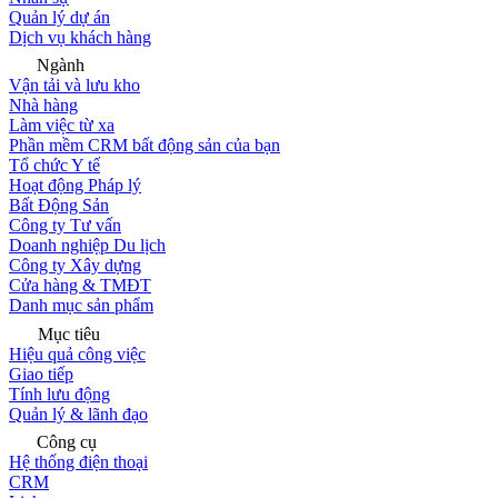
Quản lý dự án
Dịch vụ khách hàng
Ngành
Vận tải và lưu kho
Nhà hàng
Làm việc từ xa
Phần mềm CRM bất động sản của bạn
Tổ chức Y tế
Hoạt động Pháp lý
Bất Động Sản
Công ty Tư vấn
Doanh nghiệp Du lịch
Công ty Xây dựng
Cửa hàng & TMĐT
Danh mục sản phẩm
Mục tiêu
Hiệu quả công việc
Giao tiếp
Tính lưu động
Quản lý & lãnh đạo
Công cụ
Hệ thống điện thoại
CRM