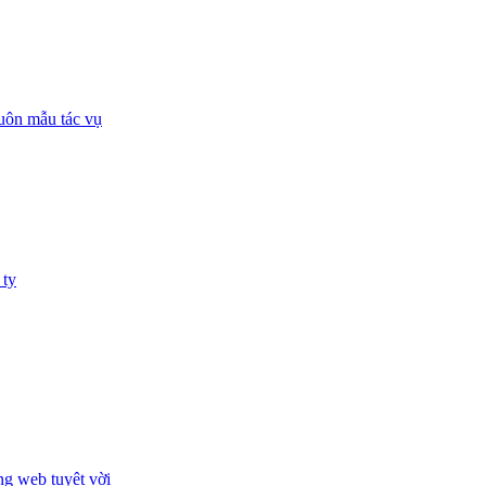
huôn mẫu tác vụ
 ty
ng web tuyệt vời