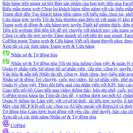
Bán hàng trên mạng xã hội
Bán sản phẩm của bạn trực tiếp qua Fac
Biểu mẫu trang web
Chụp lại khách hàng tiềm năng với các biểu mẫu
Trang đích đến
Tạo khách hàng tiềm năng với biểu mẫu chụp lại, phễ
Cửa hàng trực tuyến
Tối đa hóa thương mại điện tử với quản lý kho h
Trang web di động & cửa hàng trực tuyến
Thiết kế tương thích, đơn 
Tiện ích website
Bật tiện ích để trò chuyện với khách truy cập trang 
Công cụ tiếp thị trực tuyến
Tăng doanh số với tiếp thị qua email, Fa
CoPilot trong Trang web & Cửa hàng
Viết nội dung thuyết phục theo 
Xem tất cả các tính năng Trang web & Cửa hàng
Nhân sự & Tự động hóa
Nhân sự & Tự động hóa
Tối ưu hóa luồng công việc & quản lý 
Quản lý nhân viên
Sử dụng hồ sơ nhân viên, cấu trúc công ty, quyền 
Văn hóa & gắn kết
Nhận tin tức công ty, bình chọn, huy hiệu trân trọ
Nhân sự di động
Trò chuyện, cuộc gọi video, hồ sơ nhân viên, phê du
Quản lý công việc
Theo dõi hiệu quả của nhân viên với KPI, báo cáo
Giao tiếp nội bộ
Giao tiếp qua video thông báo, bản ghi nhớ, cuộc tr
CoPilot trong bảng tin
Tóm tắt chủ đề, ý tưởng được tạo bởi AI, chỉnh
Quản lý thông tin
Làm việc với cơ sở tri thức, tài liệu trực tuyến, ổ lư
Máy chủ MCP
Kết nối các công cụ AI bên ngoài với Bitrix24 và thực
Tự động hóa
Giản lược hoạt động với yêu cầu, phê duyệt, báo cáo ch
Xem tất cả các tính năng Nhân sự & Tự động hóa
CoPilot