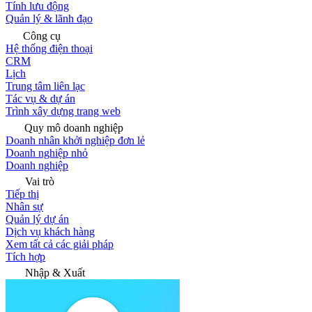
Tính lưu động
Quản lý & lãnh đạo
Công cụ
Hệ thống điện thoại
CRM
Lịch
Trung tâm liên lạc
Tác vụ & dự án
Trình xây dựng trang web
Quy mô doanh nghiệp
Doanh nhân khởi nghiệp đơn lẻ
Doanh nghiệp nhỏ
Doanh nghiệp
Vai trò
Tiếp thị
Nhân sự
Quản lý dự án
Dịch vụ khách hàng
Xem tất cả các giải pháp
Tích hợp
Nhập & Xuất