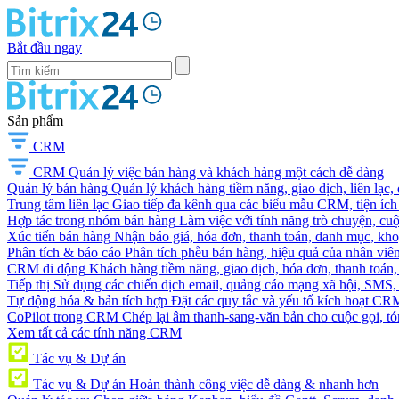
Bắt đầu ngay
Sản phẩm
CRM
CRM
Quản lý việc bán hàng và khách hàng một cách dễ dàng
Quản lý bán hàng
Quản lý khách hàng tiềm năng, giao dịch, liên lạc,
Trung tâm liên lạc
Giao tiếp đa kênh qua các biểu mẫu CRM, tiện ích 
Hợp tác trong nhóm bán hàng
Làm việc với tính năng trò chuyện, cuộc g
Xúc tiến bán hàng
Nhận báo giá, hóa đơn, thanh toán, danh mục, kh
Phân tích & báo cáo
Phân tích phễu bán hàng, hiệu quả của nhân viên
CRM di động
Khách hàng tiềm năng, giao dịch, hóa đơn, thanh toán, 
Tiếp thị
Sử dụng các chiến dịch email, quảng cáo mạng xã hội, SMS, ti
Tự động hóa & bản tích hợp
Đặt các quy tắc và yếu tố kích hoạt CR
CoPilot trong CRM
Chép lại âm thanh-sang-văn bản cho cuộc gọi, tóm
Xem tất cả các tính năng CRM
Tác vụ & Dự án
Tác vụ & Dự án
Hoàn thành công việc dễ dàng & nhanh hơn