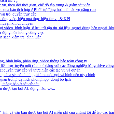
sách tác vụ
 vụ, theo dõi thời gian, chế độ tập trung & giám sát viên
c qua bản tích hợp API để tự động hoàn tất tác vụ nâng cao
ai trò, quyền truy cập
i công việc, hiệu quả thực hiện tác vụ & KPI
 chuyện khi di chuyển
 video, bình luận, ổ lưu trữ tập tin, tài liệu, người dùng bên ngoài, k
 tự động hóa luồng công việc
h sách kiểm tra, bình luận
ng, bình luận, phản ứng, video thông báo toàn công ty
i liệu trực tuyến một cách dễ dàng với các đồng nghiệp bằng drive công
t quyền truy cập và thực hiện các tác vụ và dự án
ị, chia sẻ màn hình, ghi âm cuộc gọi và hình nền tùy chỉnh
gian trống, đặt lịch phòng họp, đồng bộ lịch
h, thông báo ở bất cứ đâu
 được tạo bởi AI, động não, v.v...
ảnh và văn bản được tạo bởi AI miễn phí của chúng tôi để tạo các tra