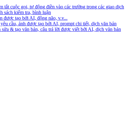
 tắt cuộc gọi, tự động điền vào các trường trong các giao dịch
h sách kiểm tra, bình luận
 được tạo bởi AI, động não, v.v...
yêu cầu, ảnh được tạo bởi AI, prompt chi tiết, dịch văn bản
 sửa & tạo văn bản, câu trả lời được viết bởi AI, dịch văn bản