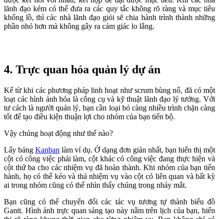
lãnh đạo kém có thể đưa ra các quy tắc không rõ ràng và mục tiêu
khổng lồ, thì các nhà lãnh đạo giỏi sẽ chia hành trình thành những
phần nhỏ hơn mà không gây ra cảm giác lo lắng.
4. Trực quan hóa quản lý dự án
Kể từ khi các phương pháp linh hoạt như scrum bùng nổ, đã có một
loạt các hình ảnh hóa là công cụ và kỹ thuật lãnh đạo lý tưởng. Với
tư cách là người quản lý, bạn cần loại bỏ càng nhiều trình chặn càng
tốt để tạo điều kiện thuận lợi cho nhóm của bạn tiến bộ.
Vậy chúng hoạt động như thế nào?
Lấy bảng
Kanban
làm ví dụ. Ở dạng đơn giản nhất, bạn hiển thị một
cột có công việc phải làm, cột khác có công việc đang thực hiện và
cột thứ ba cho các nhiệm vụ đã hoàn thành. Khi nhóm của bạn tiến
hành, họ có thể kéo và thả nhiệm vụ vào cột có liên quan và bất kỳ
ai trong nhóm cũng có thể nhìn thấy chúng trong nháy mắt.
Bạn cũng có thể chuyển đổi các tác vụ tương tự thành biểu đồ
Gantt. Hình ảnh trực quan sáng tạo này nằm trên lịch của bạn, hiển