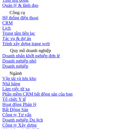
Tính lưu động
Quản lý & lãnh đạo
Công cụ
Hệ thống điện thoại
CRM
Lịch
Trung tâm liên lạc
Tác vụ & dự án
Trình xây dựng trang web
Quy mô doanh nghiệp
Doanh nhân khởi nghiệp đơn lẻ
Doanh nghiệp nhỏ
Doanh nghiệp
Ngành
Vận tải và lưu kho
Nhà hàng
Làm việc từ xa
Phần mềm CRM bất động sản của bạn
Tổ chức Y tế
Hoạt động Pháp lý
Bất Động Sản
Công ty Tư vấn
Doanh nghiệp Du lịch
Công ty Xây dựng