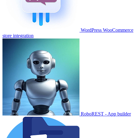
WordPress WooCommerce
store integration
RoboREST - App builder