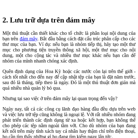
2. Lưu trữ dựa trên đám mây
Một thủ thuật cần thiết khác cho tổ chức là phân loại nội dung của
bạn trên
đám mây
. Bắt đầu bằng cách đặt cấu trúc phân cấp cho các
thư mục của bạn. Ví dụ: nếu bạn là nhóm tiếp thị, hãy tạo một thư
mục cho phương tiện truyền thông xã hội, một thư mục cho nội
dung, một cho cộng tác và nhiều thư mục khác nếu bạn cần để
nhóm của mình nhanh chóng xác định.
Quên định dạng của Hoa Kỳ hoặc các nước còn lại trên thế giới -
cách tốt nhất cho đến nay để cập nhật tệp của bạn là đặt năm trước,
sau đó là tháng, tiếp theo là ngày. Đó là một thủ thuật đơn giản mà
quá nhiều nhà quản lý bỏ qua.
Nhưng tại sao việc ở trên đám mây lại quan trọng đến vậy?
Ngày nay, tất cả các công cụ lãnh đạo hàng đầu đều dựa trên web
và việc lưu trữ tệp cũng không là ngoại lệ. Với rất nhiều nhóm đang
phát triển thành các định dạng từ xa hoặc kết hợp, bạn không thể
cho phép các tệp nằm ngoài tầm với. Cho dù nhóm của bạn đang
kết nối trên máy tính xách tay cá nhân hay thậm chí trên điện thoại,
họ cần tìm thấy những gì họ đang tìm kiếm ngay lập tức.