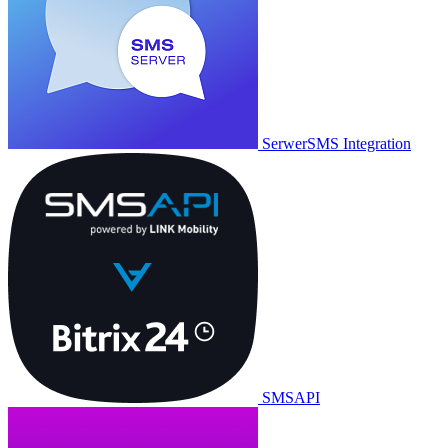
SerwerSMS Integration
SMSAPI