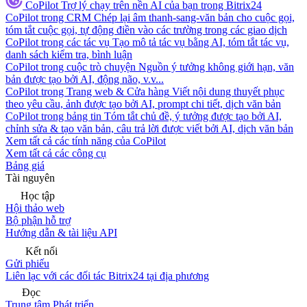
CoPilot
Trợ lý chạy trên nền AI của bạn trong Bitrix24
CoPilot trong CRM
Chép lại âm thanh-sang-văn bản cho cuộc gọi,
tóm tắt cuộc gọi, tự động điền vào các trường trong các giao dịch
CoPilot trong các tác vụ
Tạo mô tả tác vụ bằng AI, tóm tắt tác vụ,
danh sách kiểm tra, bình luận
CoPilot trong cuộc trò chuyện
Nguồn ý tưởng không giới hạn, văn
bản được tạo bởi AI, động não, v.v...
CoPilot trong Trang web & Cửa hàng
Viết nội dung thuyết phục
theo yêu cầu, ảnh được tạo bởi AI, prompt chi tiết, dịch văn bản
CoPilot trong bảng tin
Tóm tắt chủ đề, ý tưởng được tạo bởi AI,
chỉnh sửa & tạo văn bản, câu trả lời được viết bởi AI, dịch văn bản
Xem tất cả các tính năng của CoPilot
Xem tất cả các công cụ
Bảng giá
Tài nguyên
Học tập
Hội thảo web
Bộ phận hỗ trợ
Hướng dẫn & tài liệu API
Kết nối
Gửi phiếu
Liên lạc với các đối tác Bitrix24 tại địa phương
Đọc
Trung tâm Phát triển