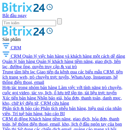
Bắt đầu ngay
Sản phẩm
CRM
CRM
Quản lý việc bán hàng và khách hàng một cách dễ dàng
Quản lý bán hàng
Quản lý khách hàng tiềm năng, giao dịch, liên
lạc, đường ống, quyền truy cập & vai trò
Trung tâm liên lạc
Giao tiếp đa kênh qua các biểu mẫu CRM, tiện
ích trang web, trò chuyện trực tuyến, WhatsApp, Instagram, hệ
thống điện thoại, email
Hợp tác trong nhóm bán hàng
Làm việc với tính năng trò chuyện,
cuộc gọi video, tác vụ, lịch, ổ lưu trữ tập tin, tài liệu trực tuyến
Xúc tiến bán hàng
Nhận báo giá, hóa đơn, thanh toán, danh mục,
kho, chữ ký điện tử, CRM cửa hàng
Phân tích & báo cáo
Phân tích phễu bán hàng, hiệu quả của nhân
viên, Trí tuệ bán hàng, báo cáo BI
CRM di động
Khách hàng tiềm năng, giao dịch, hóa đơn, thanh
toán, hệ thống điện thoại, email, kho, lịch ở đầu ngón tay của bạn
Tiếp thị
Sử dụng các chiến dịch email, quảng cáo mạng xã hội,