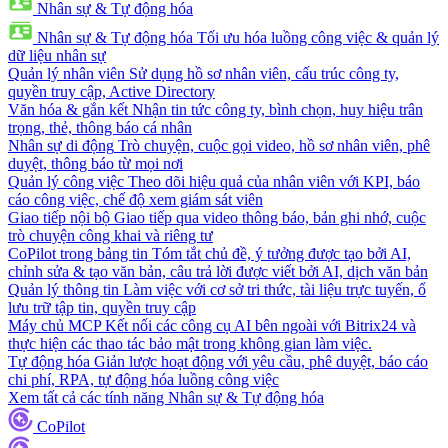
Nhân sự & Tự động hóa
Nhân sự & Tự động hóa
Tối ưu hóa luồng công việc & quản lý
dữ liệu nhân sự
Quản lý nhân viên
Sử dụng hồ sơ nhân viên, cấu trúc công ty,
quyền truy cập, Active Directory
Văn hóa & gắn kết
Nhận tin tức công ty, bình chọn, huy hiệu trân
trọng, thẻ, thông báo cá nhân
Nhân sự di động
Trò chuyện, cuộc gọi video, hồ sơ nhân viên, phê
duyệt, thông báo từ mọi nơi
Quản lý công việc
Theo dõi hiệu quả của nhân viên với KPI, báo
cáo công việc, chế độ xem giám sát viên
Giao tiếp nội bộ
Giao tiếp qua video thông báo, bản ghi nhớ, cuộc
trò chuyện công khai và riêng tư
CoPilot trong bảng tin
Tóm tắt chủ đề, ý tưởng được tạo bởi AI,
chỉnh sửa & tạo văn bản, câu trả lời được viết bởi AI, dịch văn bản
Quản lý thông tin
Làm việc với cơ sở tri thức, tài liệu trực tuyến, ổ
lưu trữ tập tin, quyền truy cập
Máy chủ MCP
Kết nối các công cụ AI bên ngoài với Bitrix24 và
thực hiện các thao tác bảo mật trong không gian làm việc.
Tự động hóa
Giản lược hoạt động với yêu cầu, phê duyệt, báo cáo
chi phí, RPA, tự động hóa luồng công việc
Xem tất cả các tính năng Nhân sự & Tự động hóa
CoPilot