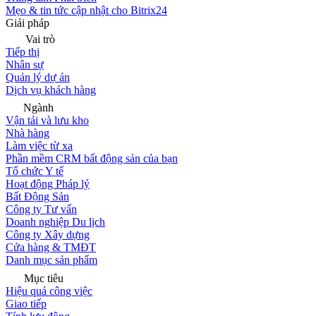
Mẹo & tin tức cập nhật cho Bitrix24
Giải pháp
Vai trò
Tiếp thị
Nhân sự
Quản lý dự án
Dịch vụ khách hàng
Ngành
Vận tải và lưu kho
Nhà hàng
Làm việc từ xa
Phần mềm CRM bất động sản của bạn
Tổ chức Y tế
Hoạt động Pháp lý
Bất Động Sản
Công ty Tư vấn
Doanh nghiệp Du lịch
Công ty Xây dựng
Cửa hàng & TMĐT
Danh mục sản phẩm
Mục tiêu
Hiệu quả công việc
Giao tiếp