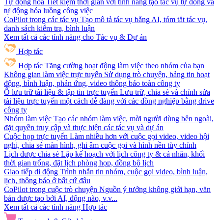
Tự động hóa
Tiết kiệm thời gian với tính năng tạo tác vụ tự động và
tự động hóa luồng công việc
CoPilot trong các tác vụ
Tạo mô tả tác vụ bằng AI, tóm tắt tác vụ,
danh sách kiểm tra, bình luận
Xem tất cả các tính năng cho Tác vụ & Dự án
Hợp tác
Hợp tác
Tăng cường hoạt động làm việc theo nhóm của bạn
Không gian làm việc trực tuyến
Sử dụng trò chuyện, bảng tin hoạt
động, bình luận, phản ứng, video thông báo toàn công ty
Ổ lưu trữ tài liệu & tập tin trực tuyến
Lưu trữ, chia sẻ và chỉnh sửa
tài liệu trực tuyến một cách dễ dàng với các đồng nghiệp bằng drive
công ty
Nhóm làm việc
Tạo các nhóm làm việc, mời người dùng bên ngoài,
đặt quyền truy cập và thực hiện các tác vụ và dự án
Cuộc họp trực tuyến
Làm nhiều hơn với cuộc gọi video, video hội
nghị, chia sẻ màn hình, ghi âm cuộc gọi và hình nền tùy chỉnh
Lịch được chia sẻ
Lập kế hoạch với lịch công ty & cá nhân, khối
thời gian trống, đặt lịch phòng họp, đồng bộ lịch
Giao tiếp di động
Trình nhắn tin nhóm, cuộc gọi video, bình luận,
lịch, thông báo ở bất cứ đâu
CoPilot trong cuộc trò chuyện
Nguồn ý tưởng không giới hạn, văn
bản được tạo bởi AI, động não, v.v...
Xem tất cả các tính năng Hợp tác