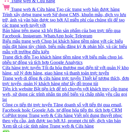
Trang web & Cửa hàng
Trang web & Cửa hàng
Tạo các trang web bán được hàng
Trình xây dựng trang web
Sử dụng CMS, khuôn mẫu, dịch vụ lưu
trữ, ảnh và văn bản được tạo bởi AI miễn phí của chúng tôi để tạo
các trang web tuyệt vời
Bán hàng trên mạng xã hội
Bán sản phẩm của bạn trực tiếp qua
Facebook, Instagram, WhatsApp hoặc Telegram
Biểu mẫu trang web
Chụp lại khách hàng tiềm năng với các biểu
mẫu đặt hàng tùy chỉnh, biểu mẫu đăng ký & phản hồi, và các biểu
mẫu với trường điều kiện
Trang đích đến
Tạo khách hàng tiềm năng với biểu mẫu chụp lại,
phễu tự động và tích hợp Google Analytics
Cửa hàng trực tuyến
Tối đa hóa thương mại điện tử với quản lý kho
hàng, xử lý đơn hàng, giao hàng và thanh toán trực tuyến
Trang web di động & cửa hàng trực tuyến
Thiết kế tương thích, đơn
trực tuyến, quản lý khách hàng như lấy đồ trong túi
Tiện ích website
Bật tiện ích để trò chuyện với khách truy cập trang
web, sử dụng các trình nhắn tin phổ biến và chấp nhận yêu cầu gọi
lại
Công cụ tiếp thị trực tuyến
Tăng doanh số với tiếp thị qua email,
Facebook hoặc Google Ads, tự động hóa tiếp thị, tích hợp CRM
CoPilot trong Trang web & Cửa hàng
Viết nội dung thuyết phục
theo yêu cầu, ảnh được tạo bởi AI, prompt chi tiết, dịch văn bản
Xem tất cả các tính năng Trang web & Cửa hàng