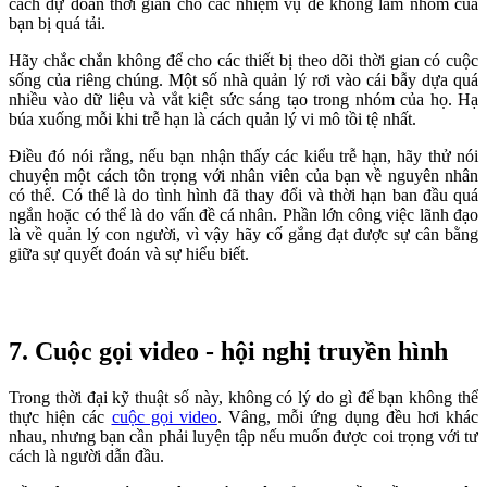
cách dự đoán thời gian cho các nhiệm vụ để không làm nhóm của
bạn bị quá tải.
Hãy chắc chắn không để cho các thiết bị theo dõi thời gian có cuộc
sống của riêng chúng. Một số nhà quản lý rơi vào cái bẫy dựa quá
nhiều vào dữ liệu và vắt kiệt sức sáng tạo trong nhóm của họ. Hạ
búa xuống mỗi khi trễ hạn là cách quản lý vi mô tồi tệ nhất.
Điều đó nói rằng, nếu bạn nhận thấy các kiểu trễ hạn, hãy thử nói
chuyện một cách tôn trọng với nhân viên của bạn về nguyên nhân
có thể. Có thể là do tình hình đã thay đổi và thời hạn ban đầu quá
ngắn hoặc có thể là do vấn đề cá nhân. Phần lớn công việc lãnh đạo
là về quản lý con người, vì vậy hãy cố gắng đạt được sự cân bằng
giữa sự quyết đoán và sự hiểu biết.
7. Cuộc gọi video - hội nghị truyền hình
Trong thời đại kỹ thuật số này, không có lý do gì để bạn không thể
thực hiện các
cuộc gọi video
. Vâng, mỗi ứng dụng đều hơi khác
nhau, nhưng bạn cần phải luyện tập nếu muốn được coi trọng với tư
cách là người dẫn đầu.