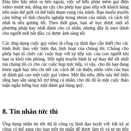
Đầu tiên hãy nhìn ra bên ngoài, việc sở hữu phần mềm gọi điện
video mượt mà, đáng tin cậy cho phép bạn giao tiếp với khách hàng
trên toàn thế giới và thể hiện tham vọng của mình. Bạn muốn truyền
cảm hứng về tính chuyên nghiệp trong nhóm của mình, và cách tốt
nhất là nêu gương tốt. Theo thời gian, bạn sẽ học được một số
phương pháp hay nhất dành cho cá nhân, nhưng đây là mẹo dành
cho người mới bắt đầu: có được ánh sáng tốt.
Các ứng dụng cuộc gọi video là công cụ lãnh đạo cần thiết cho các
hình thức làm việc hiện đại, linh hoạt của chúng tôi. Chúng cho
phép bạn tổ chức các cuộc họp với sự tiếp xúc của con người khi
bạn ra khỏi văn phòng. Hội nghị truyền hình là sự thay thế tốt nhất
mà chúng tôi có cho các cuộc họp trực tiếp, vì vậy, cho dù bạn đang
khen ngợi hay nêu chi tiết các cách để cải thiện, nhân viên của bạn
sẽ đánh giá cao một cuộc gọi video. Một lần nữa, điều này thể hiện
rằng bạn sẵn sàng hỗ trợ từng cá nhân, cho dù đó là một cuộc thảo
luận ngẫu hứng hay một đánh giá hàng quý.
8. Tin nhắn tức thì
Ứng dụng nhắn tin tức thì là công cụ lãnh đạo tuyệt vời: bất kỳ ai
cũng có thể ping cho bạn một tin nhắn để được làm rõ và tự tin tiếp