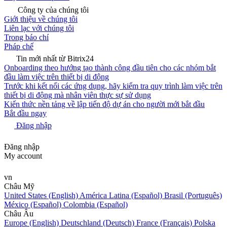
Công ty của chúng tôi
Giới thiệu về chúng tôi
Liên lạc với chúng tôi
Trong báo chí
Pháp chế
Tin mới nhất từ Bitrix24
Onboarding theo hướng tạo thành công đầu tiên cho các nhóm bắt
đầu làm việc trên thiết bị di động
Trước khi kết nối các ứng dụng, hãy kiểm tra quy trình làm việc trên
thiết bị di động mà nhân viên thực sự sử dụng
Kiến thức nền tảng về lập tiến độ dự án cho người mới bắt đầu
Bắt đầu ngay
Đăng nhập
Đăng nhập
My account
vn
Châu Mỹ
United States (English)
América Latina (Español)
Brasil (Português)
México (Español)
Colombia (Español)
Châu Âu
Europe (English)
Deutschland (Deutsch)
France (Français)
Polska