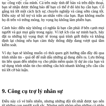
tục công việc của mình. Cả trên máy tính để bàn và trên điện thoại,
bạn sẽ nhận được thông báo để bạn có thể ở đó khi họ cần bạn. Cố
gắng trả lời một cách lịch sự, chuyên nghiệp và càng sớm càng tốt.
Điều này sẽ hỗ trợ và trấn an nhân viên của bạn. Bạn không muốn
họ đi trên vỏ trứng mỏng, hy vọng họ không làm phiền bạn.
Cảnh báo: điều này không có nghĩa là bạn cần phải ở bên cạnh mọi
người và gọi mọi giây trong ngày. Vì lợi ích của sự minh bạch, hãy
đặt ra những kỳ vọng thực tế trong quá trình giới thiệu và khẳng
định lại chúng nếu bạn cảm thấy thông điệp đang vượt quá tầm
kiểm soát.
Ví dụ: bạn sẽ không muốn có thói quen gửi hướng dẫn đầy đủ qua
trình nhắn tin - quá dễ để mất dấu những gì đang diễn ra. Lưu thông
tin liên quan đến nhiệm vụ cho phần mềm quản lý dự án của bạn và
sử dụng trình nhắn tin cho những câu hỏi nhanh không yêu cầu câu
trả lời cỡ bài luận.
9. Công cụ trợ lý nhân sự
Điều này có vẻ hiển nhiên, nhưng những đội tốt nhất được tạo nên
từ những con người xuất sắc. Nhưng một nhóm gồm những cá nhân