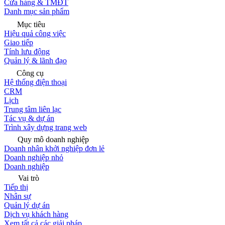
Cửa hàng & TMĐT
Danh mục sản phẩm
Mục tiêu
Hiệu quả công việc
Giao tiếp
Tính lưu động
Quản lý & lãnh đạo
Công cụ
Hệ thống điện thoại
CRM
Lịch
Trung tâm liên lạc
Tác vụ & dự án
Trình xây dựng trang web
Quy mô doanh nghiệp
Doanh nhân khởi nghiệp đơn lẻ
Doanh nghiệp nhỏ
Doanh nghiệp
Vai trò
Tiếp thị
Nhân sự
Quản lý dự án
Dịch vụ khách hàng
Xem tất cả các giải pháp