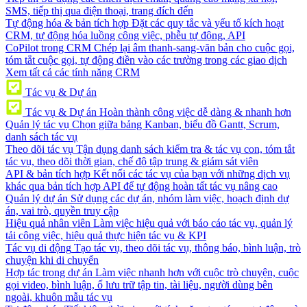
SMS, tiếp thị qua điện thoại, trang đích đến
Tự động hóa & bản tích hợp
Đặt các quy tắc và yếu tố kích hoạt
CRM, tự động hóa luồng công việc, phễu tự động, API
CoPilot trong CRM
Chép lại âm thanh-sang-văn bản cho cuộc gọi,
tóm tắt cuộc gọi, tự động điền vào các trường trong các giao dịch
Xem tất cả các tính năng CRM
Tác vụ & Dự án
Tác vụ & Dự án
Hoàn thành công việc dễ dàng & nhanh hơn
Quản lý tác vụ
Chọn giữa bảng Kanban, biểu đồ Gantt, Scrum,
danh sách tác vụ
Theo dõi tác vụ
Tận dụng danh sách kiểm tra & tác vụ con, tóm tắt
tác vụ, theo dõi thời gian, chế độ tập trung & giám sát viên
API & bản tích hợp
Kết nối các tác vụ của bạn với những dịch vụ
khác qua bản tích hợp API để tự động hoàn tất tác vụ nâng cao
Quản lý dự án
Sử dụng các dự án, nhóm làm việc, hoạch định dự
án, vai trò, quyền truy cập
Hiệu quả nhân viên
Làm việc hiệu quả với báo cáo tác vụ, quản lý
tải công việc, hiệu quả thực hiện tác vụ & KPI
Tác vụ di động
Tạo tác vụ, theo dõi tác vụ, thông báo, bình luận, trò
chuyện khi di chuyển
Hợp tác trong dự án
Làm việc nhanh hơn với cuộc trò chuyện, cuộc
gọi video, bình luận, ổ lưu trữ tập tin, tài liệu, người dùng bên
ngoài, khuôn mẫu tác vụ