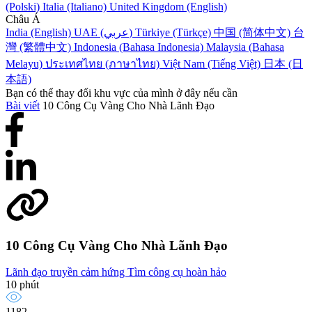
(Polski)
Italia (Italiano)
United Kingdom (English)
Châu Á
India (English)
UAE (عربي)
Türkiye (Türkçe)
中国 (简体中文)
台
灣 (繁體中文)
Indonesia (Bahasa Indonesia)
Malaysia (Bahasa
Melayu)
ประเทศไทย (ภาษาไทย)
Việt Nam (Tiếng Việt)
日本 (日
本語)
Bạn có thể thay đổi khu vực của mình ở đây nếu cần
Bài viết
10 Công Cụ Vàng Cho Nhà Lãnh Đạo
10 Công Cụ Vàng Cho Nhà Lãnh Đạo
Lãnh đạo truyền cảm hứng
Tìm công cụ hoàn hảo
10 phút
1182