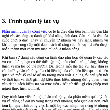
3. Trình quản lý tác vụ
Phần mềm quản lý công việc
có lẽ là điều đầu tiên bạn nghĩ đến khi
nghĩ về các công cụ đánh giá khả năng lãnh đạo. Cấu trúc là tên của
cuộc chơi ở đây. Thay vì chuyển từ nhiệm vụ này sang nhiệm vụ
khác, bạn cung cấp một danh sách rõ ràng các tác vụ mà nếu được
hoàn thành một cách mỹ mãn thì đó là thành công.
Khi bạn sử dụng các công cụ lãnh đạo phù hợp để quản lý các tác
vụ của nhóm, bạn có thể thiết lập một tiêu chuẩn công bằng, không
thiên vị mà họ có thể hướng tới. Trong mỗi thẻ tác vụ, hãy đưa ra
các hướng dẫn rõ ràng, địa chỉ liên hệ của các bên liên quan có liên
quan và một số chỉ số để đo lường hiệu suất. Chúng tôi chủ yếu nói
về thời hạn và thời gian dự kiến thực hiện, nhưng đừng quên thêm
vào danh sách kiểm tra và mục tiêu - bất cứ điều gì cho phép mọi
người thực hiện tốt nhất.
Quy trình làm việc là một phần mở rộng của phần mềm quản lý tác
vụ và dùng để đặt kỳ vọng trong một khoảng thời gian dài hơn. Nói
tóm lại, quy trình công việc là một loạt các nhiệm vụ riêng lẻ nhưng
được kết nối với nhau, kết hợp để đạt được mục tiêu. Khi các nhà