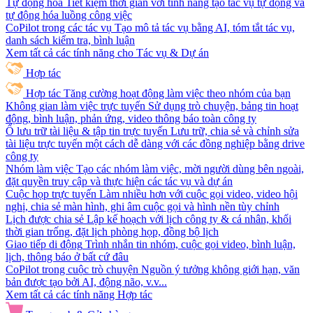
Tự động hóa
Tiết kiệm thời gian với tính năng tạo tác vụ tự động và
tự động hóa luồng công việc
CoPilot trong các tác vụ
Tạo mô tả tác vụ bằng AI, tóm tắt tác vụ,
danh sách kiểm tra, bình luận
Xem tất cả các tính năng cho Tác vụ & Dự án
Hợp tác
Hợp tác
Tăng cường hoạt động làm việc theo nhóm của bạn
Không gian làm việc trực tuyến
Sử dụng trò chuyện, bảng tin hoạt
động, bình luận, phản ứng, video thông báo toàn công ty
Ổ lưu trữ tài liệu & tập tin trực tuyến
Lưu trữ, chia sẻ và chỉnh sửa
tài liệu trực tuyến một cách dễ dàng với các đồng nghiệp bằng drive
công ty
Nhóm làm việc
Tạo các nhóm làm việc, mời người dùng bên ngoài,
đặt quyền truy cập và thực hiện các tác vụ và dự án
Cuộc họp trực tuyến
Làm nhiều hơn với cuộc gọi video, video hội
nghị, chia sẻ màn hình, ghi âm cuộc gọi và hình nền tùy chỉnh
Lịch được chia sẻ
Lập kế hoạch với lịch công ty & cá nhân, khối
thời gian trống, đặt lịch phòng họp, đồng bộ lịch
Giao tiếp di động
Trình nhắn tin nhóm, cuộc gọi video, bình luận,
lịch, thông báo ở bất cứ đâu
CoPilot trong cuộc trò chuyện
Nguồn ý tưởng không giới hạn, văn
bản được tạo bởi AI, động não, v.v...
Xem tất cả các tính năng Hợp tác