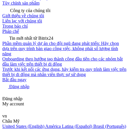
Tùy chỉnh sản phẩm
Công ty của chúng tôi
Giới thiệu về chúng tôi
Liên lạc với chúng tôi
Trong báo chí
Pháp chế
Tin mới nhất từ Bitrix24
Phần mềm quản lý dự án cho đội ngũ đang phát triển: Hãy chọn
dựa trên quy trình bàn giao công việc, không phải số lượng tính
năng
Onboarding theo hướng tạo thành công đầu tiên cho các nhóm bắt
đầu làm việc trên thiết bị di động
Trước khi kết nối các ứng dụng, hãy kiểm tra quy trình làm việc trên
thiết bị di động mà nhân viên thực sự sử dụng
Bắt đầu ngay
Đăng nhập
Đăng nhập
My account
vn
Châu Mỹ
United States (English)
América Latina (Español)
Brasil (Português)