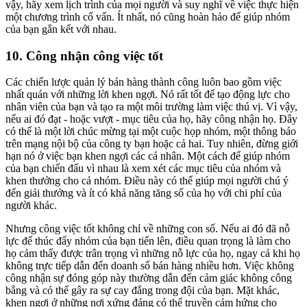
vậy, hãy xem lịch trình của mọi người và suy nghĩ về việc thực hiện
một chương trình cố vấn. Ít nhất, nó cũng hoàn hảo để giúp nhóm
của bạn gắn kết với nhau.
10. Công nhận công việc tốt
Các chiến lược quản lý bán hàng thành công luôn bao gồm việc
nhất quán với những lời khen ngợi. Nó rất tốt để tạo động lực cho
nhân viên của bạn và tạo ra một môi trường làm việc thú vị. Vì vậy,
nếu ai đó đạt - hoặc vượt - mục tiêu của họ, hãy công nhận họ. Đây
có thể là một lời chúc mừng tại một cuộc họp nhóm, một thông báo
trên mạng nội bộ của công ty bạn hoặc cả hai. Tuy nhiên, đừng giới
hạn nó ở việc bạn khen ngợi các cá nhân. Một cách để giúp nhóm
của bạn chiến đấu vì nhau là xem xét các mục tiêu của nhóm và
khen thưởng cho cả nhóm. Điều này có thể giúp mọi người chú ý
đến giải thưởng và ít có khả năng tăng số của họ với chi phí của
người khác.
Nhưng công việc tốt không chỉ về những con số. Nếu ai đó đã nỗ
lực để thúc đẩy nhóm của bạn tiến lên, điều quan trọng là làm cho
họ cảm thấy được trân trọng vì những nỗ lực của họ, ngay cả khi họ
không trực tiếp dẫn đến doanh số bán hàng nhiều hơn. Việc không
công nhận sự đóng góp này thường dẫn đến cảm giác không công
bằng và có thể gây ra sự cay đắng trong đội của bạn. Mặt khác,
khen ngợi ở những nơi xứng đáng có thể truyền cảm hứng cho