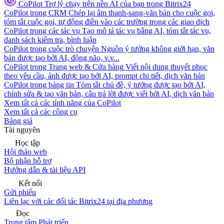
CoPilot
Trợ lý chạy trên nền AI của bạn trong Bitrix24
CoPilot trong CRM
Chép lại âm thanh-sang-văn bản cho cuộc gọi,
tóm tắt cuộc gọi, tự động điền vào các trường trong các giao dịch
CoPilot trong các tác vụ
Tạo mô tả tác vụ bằng AI, tóm tắt tác vụ,
danh sách kiểm tra, bình luận
CoPilot trong cuộc trò chuyện
Nguồn ý tưởng không giới hạn, văn
bản được tạo bởi AI, động não, v.v...
CoPilot trong Trang web & Cửa hàng
Viết nội dung thuyết phục
theo yêu cầu, ảnh được tạo bởi AI, prompt chi tiết, dịch văn bản
CoPilot trong bảng tin
Tóm tắt chủ đề, ý tưởng được tạo bởi AI,
chỉnh sửa & tạo văn bản, câu trả lời được viết bởi AI, dịch văn bản
Xem tất cả các tính năng của CoPilot
Xem tất cả các công cụ
Bảng giá
Tài nguyên
Học tập
Hội thảo web
Bộ phận hỗ trợ
Hướng dẫn & tài liệu API
Kết nối
Gửi phiếu
Liên lạc với các đối tác Bitrix24 tại địa phương
Đọc
Trung tâm Phát triển