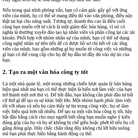
Nếu trong quá trình phỏng vấn, bạn có cảm giác gây gổ với ứng
viên của mình, họ có thể sẽ mang điều đó vào văn phòng, điều này
thật tai hại cho năng suất. Tương tự, doanh thu cao là điều cuối
cùng bạn muốn với tư cách là một giám đốc bán hàng, vì nó có
nghĩa là thường xuyên đào tạo lại nhân viên và phân công lại các tài
khoản. Phối hợp với nhóm nhân sự của mình, bạn có thể sử dụng
công nghệ nhân sự tiên tiến để có được hồ sơ chi tiết về các ứng
viên của mình, bao gồm những gì họ muốn từ công việc và những
gì bạn có thể cung cấp cho họ để họ đầu tư đầy đủ vào dự án của
bạn.
2. Tạo ra một văn hóa công ty tốt
Là một nhà quản lý, một trong những chiến lược quản lý bán hàng
hiệu quả nhất mà bạn có thể thực hiện là biến nơi làm việc của bạn
trở thành một nơi thú vị. Để bắt đầu, bạn không cần phải đầu tư bất
cứ thứ gì để tạo ra sự khác biệt lớn. Một nhóm hạnh phúc làm việc
tốt với nhau và nếu họ cảm thấy tự tin trong công việc, họ sẽ làm
việc hiệu quả hơn rất nhiều. Để tạo ra một văn hóa công ty tốt, hãy
bắt đầu bằng cách cho mọi người biết rằng bạn muốn nghe ý kiến
đóng góp của họ và họ sẽ không bị chế giễu hoặc phớt lờ nếu họ cố
gắng đóng góp. Hãy chắc chắn rằng đây không chỉ lời hứa suông
mà bạn phải thực hiện bằng hành động cụ thể.