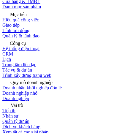
Cửa hàng & TMĐT
Danh mục sản phẩm
Mục tiêu
Hiệu quả công việc
Giao tiếp
Tính lưu động
Quản lý & lãnh đạo
Công cụ
Hệ thống điện thoại
CRM
Lịch
Trung tâm liên lạc
Tác vụ & dự án
Trình xây dựng trang web
Quy mô doanh nghiệp
Doanh nhân khởi nghiệp đơn lẻ
Doanh nghiệp nhỏ
Doanh nghiệp
Vai trò
Tiếp thị
Nhân sự
Quản lý dự án
Dịch vụ khách hàng
Xem tất cả các giải pháp