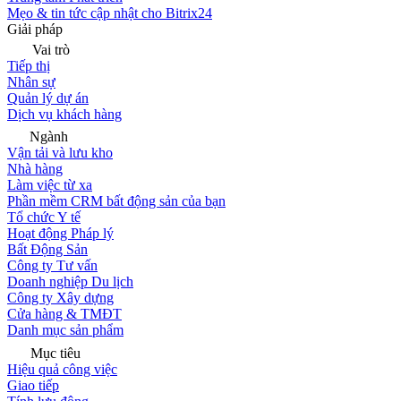
Mẹo & tin tức cập nhật cho Bitrix24
Giải pháp
Vai trò
Tiếp thị
Nhân sự
Quản lý dự án
Dịch vụ khách hàng
Ngành
Vận tải và lưu kho
Nhà hàng
Làm việc từ xa
Phần mềm CRM bất động sản của bạn
Tổ chức Y tế
Hoạt động Pháp lý
Bất Động Sản
Công ty Tư vấn
Doanh nghiệp Du lịch
Công ty Xây dựng
Cửa hàng & TMĐT
Danh mục sản phẩm
Mục tiêu
Hiệu quả công việc
Giao tiếp