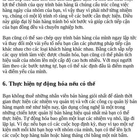
lợi thế chính của quy trình bán hàng là chúng cấu trúc công việc
hàng ngày của nhóm của bạn, vì vậy thay vì phải nhớ từng nhiệm
vụ, chúng có một lộ trình rõ ràng về các bước cần thực hiện. Điều
này giúp đại lý bán hàng tránh bỏ sót bước và giúp cách tiếp cận
của bạn đồng đều và chuyên nghiệp hơn.
Bạn cũng có thể sao chép quy trình bán hàng của mình ngay lập tức
và thay đổi một vài yếu tố nếu bạn cần các phương pháp tiếp cận
khác nhau cho các loại khách hàng khác nhau. Bằng cách sắp xếp
các quy trình làm việc được chuẩn hóa, bạn cũng có thể phân tích
hiệu suất của nhóm lên một cấp độ cao hơn nhiều. Với mọi người
làm theo các bước tương tự, bạn có thể xác định đâu là điểm mạnh
và điểm yếu của mình.
6. Thực hiện tự động hóa nếu có thể
Bạn không thuê những nhân viên bán hàng giỏi nhất để dành thời
gian thực hiện các nhiệm vụ quản trị và với các công cụ quản lý bán
hàng mạnh mẽ như hiện nay, tận dụng công nghệ là một trong
những chiến lược quản lý bán hàng hiệu quả nhất mà bạn có thể
thực hiện. Tự động hóa bao gồm một loạt các nhiệm vụ nhỏ, lặp đi
lặp lại. Ví dụ: nếu bạn có các cuộc họp định kỳ, thay vì tạo một sự
kiện mới mỗi khi bạn họp với nhóm của mình, bạn có thể lên lịch
các cuộc họp hàng tuần hoặc hàng tháng chỉ bằng một nút bấm.