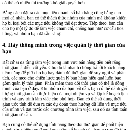
có thể có nhiều thị trường khó giải quyết hơn.
Bằng cách đặt ra các mục tiêu doanh số bán hàng công bằng cho
mọi cá nhân, bạn có thể thách thức nhóm của mình mà không khiến
họ bị loại bởi các mục tiêu không thể đạt được. Tiếp theo, bạn cần
cho họ một lý do để làm việc chăm chỉ, chẳng hạn như cơ cấu hoa
hồng, và nhóm bạn đã sẵn sàng!
4. Hãy thông minh trong việc quản lý thời gian của
bạn
Bất cứ ai đã từng làm việc trong lĩnh vực bán hàng đều biết rằng
thời gian là điều cốt yếu. Cho dù là nhanh chóng trả lời khách hàng
tiềm năng để giữ cho họ hay dành đủ thời gian để suy nghĩ và phân
tích, các mẹo cho chiến lược quản lý bán hàng hiệu quả luôn bao
gồm quản lý thời gian. Phần mềm theo dõi thời gian có thể là đồng
minh của bạn ở đây. Khi nhóm của bạn bắt đầu, bạn có thể đánh giá
lượng thời gian cần thực hiện của mọi nhiệm vụ và lập kế hoạch lịch
trình và quy trình làm việc cho phù hợp. Bạn có thể sử dụng thời
gian ước tính để đưa ra các dự đoán theo hướng dữ liệu về mục tiêu
của mình và đặt trước các chương trình làm việc, sau đó đã tính toán
thời gian sẽ cần.
Bạn cũng có thể sử dụng tính năng theo dõi thời gian để phát hiện
chính xác nhiệm vụ đang làm chậm kế hoạch của bạn và sau đó tìm