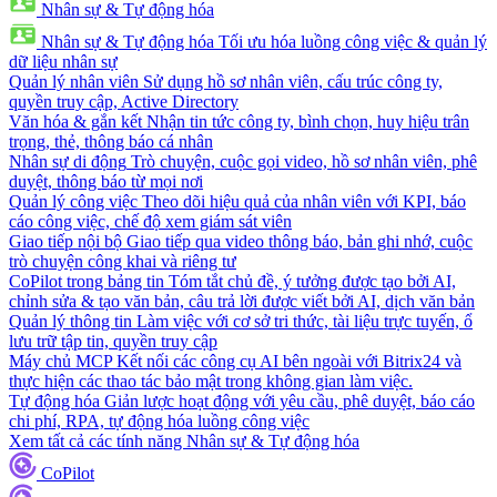
Nhân sự & Tự động hóa
Nhân sự & Tự động hóa
Tối ưu hóa luồng công việc & quản lý
dữ liệu nhân sự
Quản lý nhân viên
Sử dụng hồ sơ nhân viên, cấu trúc công ty,
quyền truy cập, Active Directory
Văn hóa & gắn kết
Nhận tin tức công ty, bình chọn, huy hiệu trân
trọng, thẻ, thông báo cá nhân
Nhân sự di động
Trò chuyện, cuộc gọi video, hồ sơ nhân viên, phê
duyệt, thông báo từ mọi nơi
Quản lý công việc
Theo dõi hiệu quả của nhân viên với KPI, báo
cáo công việc, chế độ xem giám sát viên
Giao tiếp nội bộ
Giao tiếp qua video thông báo, bản ghi nhớ, cuộc
trò chuyện công khai và riêng tư
CoPilot trong bảng tin
Tóm tắt chủ đề, ý tưởng được tạo bởi AI,
chỉnh sửa & tạo văn bản, câu trả lời được viết bởi AI, dịch văn bản
Quản lý thông tin
Làm việc với cơ sở tri thức, tài liệu trực tuyến, ổ
lưu trữ tập tin, quyền truy cập
Máy chủ MCP
Kết nối các công cụ AI bên ngoài với Bitrix24 và
thực hiện các thao tác bảo mật trong không gian làm việc.
Tự động hóa
Giản lược hoạt động với yêu cầu, phê duyệt, báo cáo
chi phí, RPA, tự động hóa luồng công việc
Xem tất cả các tính năng Nhân sự & Tự động hóa
CoPilot