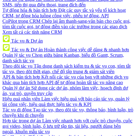
SMS, tiếp thị qua điện thoại, trang đích đến
Tự động hóa & bản tích hợp
Đặt các quy tắc và yếu tố kích hoạt
CRM, tự động hóa luồng công việc, phễu tự động, API
CoPilot trong CRM
Chép lại âm thanh-sang-văn bản cho cuộc gọi,
tóm tắt cuộc gọi, tự động điền vào các trường trong các giao dịch
Xem tất cả các tính năng CRM
Tác vụ & Dự án
Tác vụ & Dự án
Hoàn thành công việc dễ dàng & nhanh hơn
Quản lý tác vụ
Chọn giữa bảng Kanban, biểu đồ Gantt, Scrum,
danh sách tác vụ
Theo dõi tác vụ
Tận dụng danh sách kiểm tra & tác vụ con, tóm tắt
tác vụ, theo dõi thời gian, chế độ tập trung & giám sát viên
API & bản tích hợp
Kết nối các tác vụ của bạn với những dịch vụ
khác qua bản tích hợp API để tự động hoàn tất tác vụ nâng cao
Quản lý dự án
Sử dụng các dự án, nhóm làm việc, hoạch định dự
án, vai trò, quyền truy cập
Hiệu quả nhân viên
Làm việc hiệu quả với báo cáo tác vụ, quản lý
tải công việc, hiệu quả thực hiện tác vụ & KPI
Tác vụ di động
Tạo tác vụ, theo dõi tác vụ, thông báo, bình luận, trò
chuyện khi di chuyển
Hợp tác trong dự án
Làm việc nhanh hơn với cuộc trò chuyện, cuộc
gọi video, bình luận, ổ lưu trữ tập tin, tài liệu, người dùng bên
ngoài, khuôn mẫu tác vụ