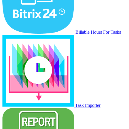
Billable Hours For Tasks
Task Importer