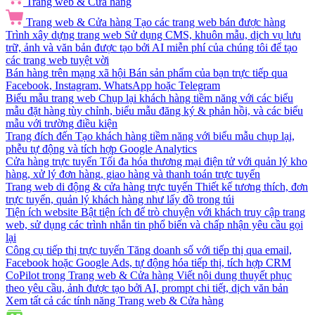
Trang web & Cửa hàng
Trang web & Cửa hàng
Tạo các trang web bán được hàng
Trình xây dựng trang web
Sử dụng CMS, khuôn mẫu, dịch vụ lưu
trữ, ảnh và văn bản được tạo bởi AI miễn phí của chúng tôi để tạo
các trang web tuyệt vời
Bán hàng trên mạng xã hội
Bán sản phẩm của bạn trực tiếp qua
Facebook, Instagram, WhatsApp hoặc Telegram
Biểu mẫu trang web
Chụp lại khách hàng tiềm năng với các biểu
mẫu đặt hàng tùy chỉnh, biểu mẫu đăng ký & phản hồi, và các biểu
mẫu với trường điều kiện
Trang đích đến
Tạo khách hàng tiềm năng với biểu mẫu chụp lại,
phễu tự động và tích hợp Google Analytics
Cửa hàng trực tuyến
Tối đa hóa thương mại điện tử với quản lý kho
hàng, xử lý đơn hàng, giao hàng và thanh toán trực tuyến
Trang web di động & cửa hàng trực tuyến
Thiết kế tương thích, đơn
trực tuyến, quản lý khách hàng như lấy đồ trong túi
Tiện ích website
Bật tiện ích để trò chuyện với khách truy cập trang
web, sử dụng các trình nhắn tin phổ biến và chấp nhận yêu cầu gọi
lại
Công cụ tiếp thị trực tuyến
Tăng doanh số với tiếp thị qua email,
Facebook hoặc Google Ads, tự động hóa tiếp thị, tích hợp CRM
CoPilot trong Trang web & Cửa hàng
Viết nội dung thuyết phục
theo yêu cầu, ảnh được tạo bởi AI, prompt chi tiết, dịch văn bản
Xem tất cả các tính năng Trang web & Cửa hàng