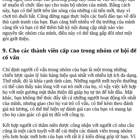
sẽ muốn tổ chức đào tạo cho toàn bộ nhóm của mình. Bằng cách
này, bạn có thể lướt trên làn sóng của những cải tiến mới, thay vì
chơi trò đuổi bắt. Cũng đừng ngại thực hiện các buổi đào tạo về đối
thủ cạnh tranh của bạn. Bạn càng biết nhiều về thị trường của mình
càng tốt và bạn có thể thêm bất kỳ nội dung cập nhật nào vào
nguyên tắc nhóm của mình, điều này có thể tăng gấp đôi như một
gói giới thiệu.
9. Cho các thành viên cấp cao trong nhóm cơ hội để
cố vấn
Chỉ định người cố vấn trong nhóm của bạn là một trong những
chiến lược quản lý bán hàng hiệu quả nhất với nhiều lợi ích đa dạng.
Thứ nhất, đó là khía cạnh tình cảm. Những người mới tuyển thường
có thể cảm thấy nản lòng với vai trò mới của họ, vì vậy việc kết hợp
họ với một gương mặt thân thiện đã giúp họ tự tin để bắt đầu. Mặt
khác, bạn không thể thúc đẩy tất cả những người hoạt động tốt nhất
của mình, nhưng giao cho họ vai trò cố vấn, có thể kèm theo đánh
giá trả lương, có thể thể hiện sự đánh giá cao của bạn và mang lại
cho họ cảm giác có giá trị đối với công ty.
Kết hợp người có thâm niên được công nhận với người có nhu cầu
cũng là một cách tuyệt vời để cải thiện các thành viên trong nhóm
yếu hơn hoặc mới hơn của bạn với rất ít ý kiến đóng góp từ bạn. Vì