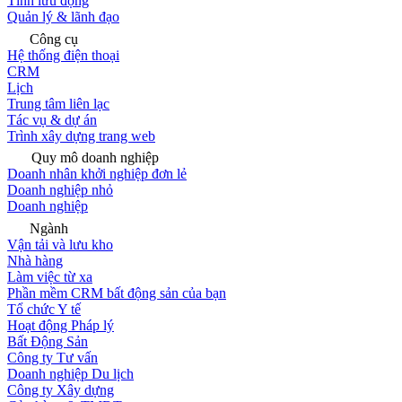
Tính lưu động
Quản lý & lãnh đạo
Công cụ
Hệ thống điện thoại
CRM
Lịch
Trung tâm liên lạc
Tác vụ & dự án
Trình xây dựng trang web
Quy mô doanh nghiệp
Doanh nhân khởi nghiệp đơn lẻ
Doanh nghiệp nhỏ
Doanh nghiệp
Ngành
Vận tải và lưu kho
Nhà hàng
Làm việc từ xa
Phần mềm CRM bất động sản của bạn
Tổ chức Y tế
Hoạt động Pháp lý
Bất Động Sản
Công ty Tư vấn
Doanh nghiệp Du lịch
Công ty Xây dựng