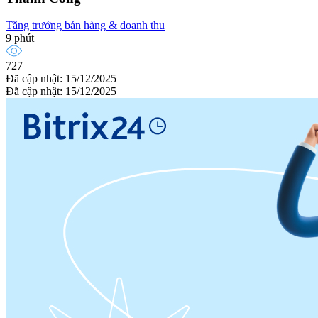
Tăng trưởng bán hàng & doanh thu
9 phút
727
Đã cập nhật: 15/12/2025
Đã cập nhật: 15/12/2025