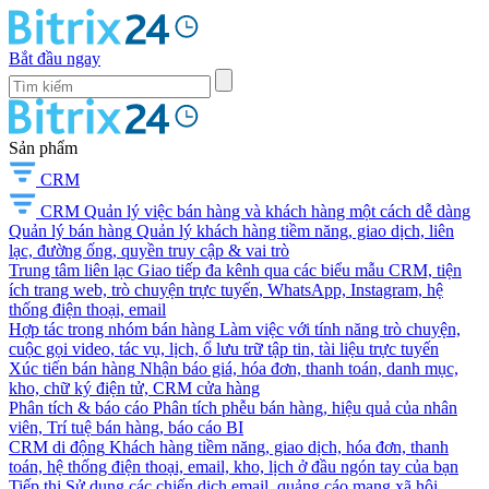
Bắt đầu ngay
Sản phẩm
CRM
CRM
Quản lý việc bán hàng và khách hàng một cách dễ dàng
Quản lý bán hàng
Quản lý khách hàng tiềm năng, giao dịch, liên
lạc, đường ống, quyền truy cập & vai trò
Trung tâm liên lạc
Giao tiếp đa kênh qua các biểu mẫu CRM, tiện
ích trang web, trò chuyện trực tuyến, WhatsApp, Instagram, hệ
thống điện thoại, email
Hợp tác trong nhóm bán hàng
Làm việc với tính năng trò chuyện,
cuộc gọi video, tác vụ, lịch, ổ lưu trữ tập tin, tài liệu trực tuyến
Xúc tiến bán hàng
Nhận báo giá, hóa đơn, thanh toán, danh mục,
kho, chữ ký điện tử, CRM cửa hàng
Phân tích & báo cáo
Phân tích phễu bán hàng, hiệu quả của nhân
viên, Trí tuệ bán hàng, báo cáo BI
CRM di động
Khách hàng tiềm năng, giao dịch, hóa đơn, thanh
toán, hệ thống điện thoại, email, kho, lịch ở đầu ngón tay của bạn
Tiếp thị
Sử dụng các chiến dịch email, quảng cáo mạng xã hội,