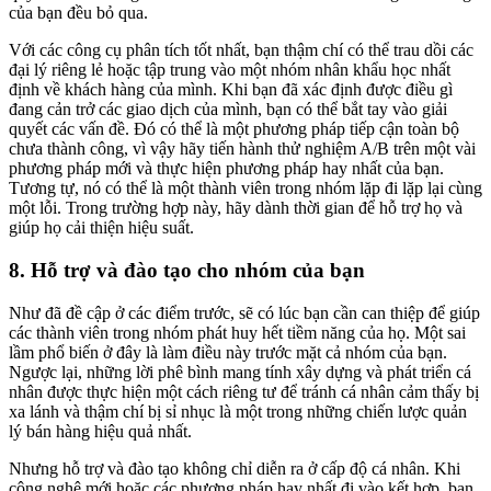
của bạn đều bỏ qua.
Với các công cụ phân tích tốt nhất, bạn thậm chí có thể trau dồi các
đại lý riêng lẻ hoặc tập trung vào một nhóm nhân khẩu học nhất
định về khách hàng của mình. Khi bạn đã xác định được điều gì
đang cản trở các giao dịch của mình, bạn có thể bắt tay vào giải
quyết các vấn đề. Đó có thể là một phương pháp tiếp cận toàn bộ
chưa thành công, vì vậy hãy tiến hành thử nghiệm A/B trên một vài
phương pháp mới và thực hiện phương pháp hay nhất của bạn.
Tương tự, nó có thể là một thành viên trong nhóm lặp đi lặp lại cùng
một lỗi. Trong trường hợp này, hãy dành thời gian để hỗ trợ họ và
giúp họ cải thiện hiệu suất.
8. Hỗ trợ và đào tạo cho nhóm của bạn
Như đã đề cập ở các điểm trước, sẽ có lúc bạn cần can thiệp để giúp
các thành viên trong nhóm phát huy hết tiềm năng của họ. Một sai
lầm phổ biến ở đây là làm điều này trước mặt cả nhóm của bạn.
Ngược lại, những lời phê bình mang tính xây dựng và phát triển cá
nhân được thực hiện một cách riêng tư để tránh cá nhân cảm thấy bị
xa lánh và thậm chí bị sỉ nhục là một trong những chiến lược quản
lý bán hàng hiệu quả nhất.
Nhưng hỗ trợ và đào tạo không chỉ diễn ra ở cấp độ cá nhân. Khi
công nghệ mới hoặc các phương pháp hay nhất đi vào kết hợp, bạn