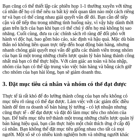
Bạn cũng có thể thiết lập các phiên họp 1-1 thường xuyên với từng
cá nhân để họ có thể nêu ra bất kỳ mối quan tâm nào một cách riêng
tư và bạn có thể cùng nhau giải quyết vấn đề đó. Bạn cần dễ tiếp
cận và dễ tiếp thu trong những tình huống này, vì vậy hãy dành thời
gian trên lịch của bạn khi bạn có thể chú ý đến họ mà không bị sao
nhãng. Cuối cùng, đưa ra các chính sách rõ ràng để đối phó với
hành vi độc hại, bao gồm báo cáo, xác định và hậu quả. Mặc dù bản
thân nó không liên quan trực tiếp đến hoạt động bán hàng, nhưng
nhanh chóng giải quyết mọi vấn đề giữa các thành viên trong nhóm
của bạn là một trong những chiến lược quản lý bán hàng thành công
nhất mà bạn có thể thực hiện. Với cảm giác an toàn và hòa nhập,
nhóm của bạn có thể tập trung vào việc bán hàng và bằng cách giữ
cho nhóm của bạn hài lòng, bạn sẽ giảm doanh thu.
3. Đặt mục tiêu cá nhân và nhóm có thể đạt được
Thực tế là rất khó để đo lường thành công của bạn nếu không có
mục tiêu rõ ràng có thể đạt được. Làm việc với các giám đốc điều
hành để tìm ra doanh số bán hàng lý tưởng - có lợi nhuận nhưng
cũng thực tế - để đạt được và đặt đó làm mục tiêu cho nhóm của
bạn. Để biến mục tiêu trở thành một trong những chiến lược quản lý
bán hàng hiệu quả, bạn cần thực hiện một chút thích ứng ở cấp độ
cá nhân. Bạn không thể đặt mục tiêu giống nhau cho tất cả mọi
người. Một số sẽ có nhiều kinh nghiệm hơn và những người khác