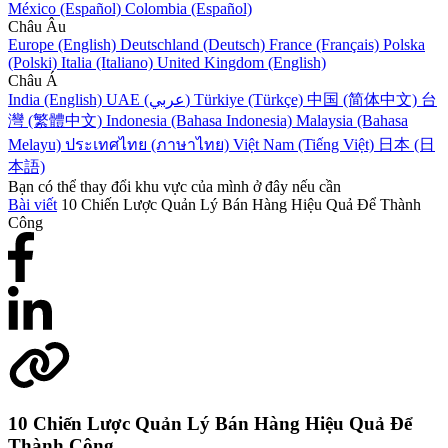
México (Español)
Colombia (Español)
Châu Âu
Europe (English)
Deutschland (Deutsch)
France (Français)
Polska
(Polski)
Italia (Italiano)
United Kingdom (English)
Châu Á
India (English)
UAE (عربي)
Türkiye (Türkçe)
中国 (简体中文)
台
灣 (繁體中文)
Indonesia (Bahasa Indonesia)
Malaysia (Bahasa
Melayu)
ประเทศไทย (ภาษาไทย)
Việt Nam (Tiếng Việt)
日本 (日
本語)
Bạn có thể thay đổi khu vực của mình ở đây nếu cần
Bài viết
10 Chiến Lược Quản Lý Bán Hàng Hiệu Quả Để Thành
Công
10 Chiến Lược Quản Lý Bán Hàng Hiệu Quả Để
Thành Công