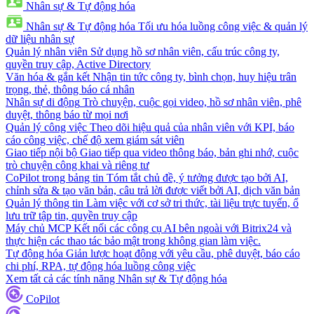
Nhân sự & Tự động hóa
Nhân sự & Tự động hóa
Tối ưu hóa luồng công việc & quản lý
dữ liệu nhân sự
Quản lý nhân viên
Sử dụng hồ sơ nhân viên, cấu trúc công ty,
quyền truy cập, Active Directory
Văn hóa & gắn kết
Nhận tin tức công ty, bình chọn, huy hiệu trân
trọng, thẻ, thông báo cá nhân
Nhân sự di động
Trò chuyện, cuộc gọi video, hồ sơ nhân viên, phê
duyệt, thông báo từ mọi nơi
Quản lý công việc
Theo dõi hiệu quả của nhân viên với KPI, báo
cáo công việc, chế độ xem giám sát viên
Giao tiếp nội bộ
Giao tiếp qua video thông báo, bản ghi nhớ, cuộc
trò chuyện công khai và riêng tư
CoPilot trong bảng tin
Tóm tắt chủ đề, ý tưởng được tạo bởi AI,
chỉnh sửa & tạo văn bản, câu trả lời được viết bởi AI, dịch văn bản
Quản lý thông tin
Làm việc với cơ sở tri thức, tài liệu trực tuyến, ổ
lưu trữ tập tin, quyền truy cập
Máy chủ MCP
Kết nối các công cụ AI bên ngoài với Bitrix24 và
thực hiện các thao tác bảo mật trong không gian làm việc.
Tự động hóa
Giản lược hoạt động với yêu cầu, phê duyệt, báo cáo
chi phí, RPA, tự động hóa luồng công việc
Xem tất cả các tính năng Nhân sự & Tự động hóa
CoPilot