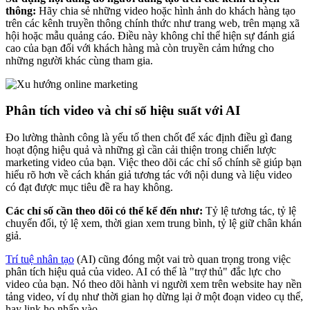
thông:
Hãy chia sẻ những video hoặc hình ảnh do khách hàng tạo
trên các kênh truyền thông chính thức như trang web, trên mạng xã
hội hoặc mẫu quảng cáo. Điều này không chỉ thể hiện sự đánh giá
cao của bạn đối với khách hàng mà còn truyền cảm hứng cho
những người khác cùng tham gia.
Phân tích video và chỉ số hiệu suất với AI
Đo lường thành công là yếu tố then chốt để xác định điều gì đang
hoạt động hiệu quả và những gì cần cải thiện trong chiến lược
marketing video của bạn. Việc theo dõi các chỉ số chính sẽ giúp bạn
hiểu rõ hơn về cách khán giả tương tác với nội dung và liệu video
có đạt được mục tiêu đề ra hay không.
Các chỉ số cần theo dõi có thể kể đến như:
Tỷ lệ tương tác, tỷ lệ
chuyển đổi, tỷ lệ xem, thời gian xem trung bình, tỷ lệ giữ chân khán
giả.
Trí tuệ nhân tạo
(AI) cũng đóng một vai trò quan trọng trong việc
phân tích hiệu quả của video. AI có thể là "trợ thủ" đắc lực cho
video của bạn. Nó theo dõi hành vi người xem trên website hay nền
tảng video, ví dụ như thời gian họ dừng lại ở một đoạn video cụ thể,
hay link họ nhấp vào.