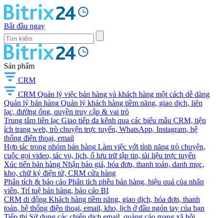
Bắt đầu ngay
Sản phẩm
CRM
CRM
Quản lý việc bán hàng và khách hàng một cách dễ dàng
Quản lý bán hàng
Quản lý khách hàng tiềm năng, giao dịch, liên
lạc, đường ống, quyền truy cập & vai trò
Trung tâm liên lạc
Giao tiếp đa kênh qua các biểu mẫu CRM, tiện
ích trang web, trò chuyện trực tuyến, WhatsApp, Instagram, hệ
thống điện thoại, email
Hợp tác trong nhóm bán hàng
Làm việc với tính năng trò chuyện,
cuộc gọi video, tác vụ, lịch, ổ lưu trữ tập tin, tài liệu trực tuyến
Xúc tiến bán hàng
Nhận báo giá, hóa đơn, thanh toán, danh mục,
kho, chữ ký điện tử, CRM cửa hàng
Phân tích & báo cáo
Phân tích phễu bán hàng, hiệu quả của nhân
viên, Trí tuệ bán hàng, báo cáo BI
CRM di động
Khách hàng tiềm năng, giao dịch, hóa đơn, thanh
toán, hệ thống điện thoại, email, kho, lịch ở đầu ngón tay của bạn
Tiếp thị
Sử dụng các chiến dịch email, quảng cáo mạng xã hội,