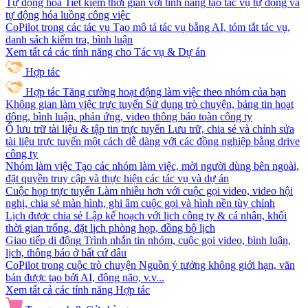
Tự động hóa
Tiết kiệm thời gian với tính năng tạo tác vụ tự động và
tự động hóa luồng công việc
CoPilot trong các tác vụ
Tạo mô tả tác vụ bằng AI, tóm tắt tác vụ,
danh sách kiểm tra, bình luận
Xem tất cả các tính năng cho Tác vụ & Dự án
Hợp tác
Hợp tác
Tăng cường hoạt động làm việc theo nhóm của bạn
Không gian làm việc trực tuyến
Sử dụng trò chuyện, bảng tin hoạt
động, bình luận, phản ứng, video thông báo toàn công ty
Ổ lưu trữ tài liệu & tập tin trực tuyến
Lưu trữ, chia sẻ và chỉnh sửa
tài liệu trực tuyến một cách dễ dàng với các đồng nghiệp bằng drive
công ty
Nhóm làm việc
Tạo các nhóm làm việc, mời người dùng bên ngoài,
đặt quyền truy cập và thực hiện các tác vụ và dự án
Cuộc họp trực tuyến
Làm nhiều hơn với cuộc gọi video, video hội
nghị, chia sẻ màn hình, ghi âm cuộc gọi và hình nền tùy chỉnh
Lịch được chia sẻ
Lập kế hoạch với lịch công ty & cá nhân, khối
thời gian trống, đặt lịch phòng họp, đồng bộ lịch
Giao tiếp di động
Trình nhắn tin nhóm, cuộc gọi video, bình luận,
lịch, thông báo ở bất cứ đâu
CoPilot trong cuộc trò chuyện
Nguồn ý tưởng không giới hạn, văn
bản được tạo bởi AI, động não, v.v...
Xem tất cả các tính năng Hợp tác