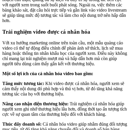
với người xem trong suốt buổi phát sóng. Ngoài ra, việc thêm các
bảng khảo sát, đặt câu hỏi trực tiếp và gắn link vào video livestream
sẽ giúp tăng mức độ tương tác và làm cho nội dung trở nên hấp dẫn
hơn.
Trải nghiệm video được cá nhân hóa
Với xu hướng marketing online trên toàn cầu, một mẫu quảng cáo
video có thể tự động điều chỉnh để phản ánh sở thích, lịch sử mua
hàng hoặc thông tin nhân khẩu học của người xem. Điều này không
chỉ mang lại trải nghiệm mượt mà và hấp dẫn hơn mà còn giúp
người tiêu dùng cảm thấy gắn kết với thương hiệu.
Một số lợi ích của cá nhân hóa video bao gồm:
Tăng mức tương tác:
Khi video được cá nhân hóa, người xem sẽ
cảm thấy nội dung đó phù hợp và thú vị hơn, từ đó tăng khả năng
tương tác của họ với thương hiệu.
Nâng cao nhận diện thương hiệu:
Trải nghiệm cá nhân hóa giúp
người xem ghi nhớ thương hiệu lâu hơn, đồng thời tạo ấn tượng tích
cực về sự quan tâm của thương hiệu đối với khách hàng.
Thúc đẩy doanh số:
Cá nhân hóa video giúp nhắm đúng đối tượng
mục tiêu, từ đó tăng khả năng chuyển đổi và doanh số bán hàng.