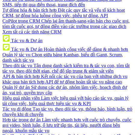
SMS, tiếp thị qua điện thoại, trang đích đến
Tự động hóa & bản tích hợp
Đặt các quy tắc và yếu tố kích hoạt
CRM, tự động hóa luồng công việc, phễu tự động, API
CoPilot trong CRM
Chép lại âm thanh-sang-văn bản cho cuộc gọi,
tóm tắt cuộc gọi, tự động điền vào các trường trong các giao dịch
Xem tất cả các tính năng CRM
Tác vụ & Dự án
Tác vụ & Dự án
Hoàn thành công việc dễ dàng & nhanh hơn
Quản lý tác vụ
Chọn giữa bảng Kanban, biểu đồ Gantt, Scrum,
danh sách tác vụ
Theo dõi tác vụ
Tận dụng danh sách kiểm tra & tác vụ con, tóm tắt
tác vụ, theo dõi thời gian, chế độ tập trung & giám sát viên
API & bản tích hợp
Kết nối các tác vụ của bạn với những dịch vụ
khác qua bản tích hợp API để tự động hoàn tất tác vụ nâng cao
Quản lý dự án
Sử dụng các dự án, nhóm làm việc, hoạch định dự
án, vai trò, quyền truy cập
Hiệu quả nhân viên
Làm việc hiệu quả với báo cáo tác vụ, quản lý
tải công việc, hiệu quả thực hiện tác vụ & KPI
Tác vụ di động
Tạo tác vụ, theo dõi tác vụ, thông báo, bình luận, trò
chuyện khi di chuyển
Hợp tác trong dự án
Làm việc nhanh hơn với cuộc trò chuyện, cuộc
gọi video, bình luận, ổ lưu trữ tập tin, tài liệu, người dùng bên
ngoài, khuôn mẫu tác vụ