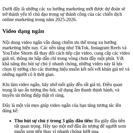
Dưới đây là những các xu hướng marketing mới được dự đoán sẽ
trở thành yếu tố chủ đạo trong sự thành công của các chiến dịch
online marketing trong năm 2025-2026.
Video dạng ngắn
Nội dung video ngắn vẫn đang chiếm ưu thế trong xu hướng
marketing hiện nay. Các nền tảng như TikTok, Instagram Reels và
YouTube Shorts đã thay đổi cách tiếp cận video, cung cấp các video
giải trí, thông tin hấp dẫn chỉ trong vòng chưa đầy một phút. Với
khả năng thu hút sự chú ý nhanh chóng, những video này là lựa
chọn lý tưởng cho các thương hiệu muốn kết nối với khán giả trẻ và
những người có ít thời gian.
Khi làm video ngắn, hãy nhớ mỗi giây đều rất giá trị. Điều quan
trọng là tạo ấn tượng thu hút, sử dụng âm thanh thịnh hành, và
truyền tải thông điệp thật rõ ràng.
Đây là một vài mẹo giúp video ngắn của bạn tăng tương tác lên
đáng kể:
Thu hút sự chú ý trong 3 giây đầu tiên:
Ba giây đầu tiên
rất quan trọng. Hãy tạo một mở đầu ấn tượng để người xem
muốn xem tiếp thay vì nhanh chóng lướt qua.