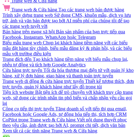
Trang web & Cửa hàng
Trang web & Cửa hàng
Tạo các trang web bán được hàng
Trình xây dựng trang web
Sử dụng CMS, khuôn mẫu, dịch vụ lưu
trữ, ảnh và văn bản được tạo bởi AI miễn phí của chúng tôi để tạo
các trang web tuyệt vời
Bán hàng trên mạng xã hội
Bán sản phẩm của bạn trực tiếp qua
Facebook, Instagram, WhatsApp hoặc Telegram
Biểu mẫu trang web
Chụp lại khách hàng tiềm năng với các biểu
mẫu đặt hàng tùy chỉnh, biểu mẫu đăng ký & phản hồi, và các biểu
mẫu với trường điều kiện
Trang đích đến
Tạo khách hàng tiềm năng với biểu mẫu chụp lại,
phễu tự động và tích hợp Google Analytics
Cửa hàng trực tuyến
Tối đa hóa thương mại điện tử với quản lý kho
hàng, xử lý đơn hàng, giao hàng và thanh toán trực tuyến
Trang web di động & cửa hàng trực tuyến
Thiết kế tương thích, đơn
trực tuyến, quản lý khách hàng như lấy đồ trong túi
Tiện ích website
Bật tiện ích để trò chuyện với khách truy cập trang
web, sử dụng các trình nhắn tin phổ biến và chấp nhận yêu cầu gọi
lại
Công cụ tiếp thị trực tuyến
Tăng doanh số với tiếp thị qua email,
Facebook hoặc Google Ads, tự động hóa tiếp thị, tích hợp CRM
CoPilot trong Trang web & Cửa hàng
Viết nội dung thuyết phục
theo yêu cầu, ảnh được tạo bởi AI, prompt chi tiết, dịch văn bản
Xem tất cả các tính năng Trang web & Cửa hàng