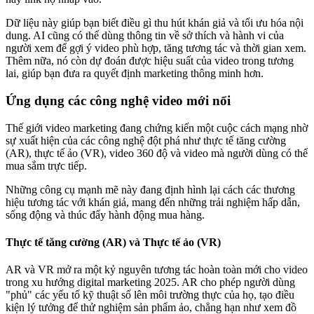
Dữ liệu này giúp bạn biết điều gì thu hút khán giả và tối ưu hóa nội
dung. AI cũng có thể dùng thông tin về sở thích và hành vi của
người xem để gợi ý video phù hợp, tăng tương tác và thời gian xem.
Thêm nữa, nó còn dự đoán được hiệu suất của video trong tương
lai, giúp bạn đưa ra quyết định marketing thông minh hơn.
Ứng dụng các công nghệ video mới nổi
Thế giới video marketing đang chứng kiến một cuộc cách mạng nhờ
sự xuất hiện của các công nghệ đột phá như thực tế tăng cường
(AR), thực tế ảo (VR), video 360 độ và video mà người dùng có thể
mua sắm trực tiếp.
Những công cụ mạnh mẽ này đang định hình lại cách các thương
hiệu tương tác với khán giả, mang đến những trải nghiệm hấp dẫn,
sống động và thúc đẩy hành động mua hàng.
Thực tế tăng cường (AR) và Thực tế ảo (VR)
AR và VR mở ra một kỷ nguyên tương tác hoàn toàn mới cho video
trong xu hướng digital marketing 2025. AR cho phép người dùng
"phủ" các yếu tố kỹ thuật số lên môi trường thực của họ, tạo điều
kiện lý tưởng để thử nghiệm sản phẩm ảo, chẳng hạn như xem đồ