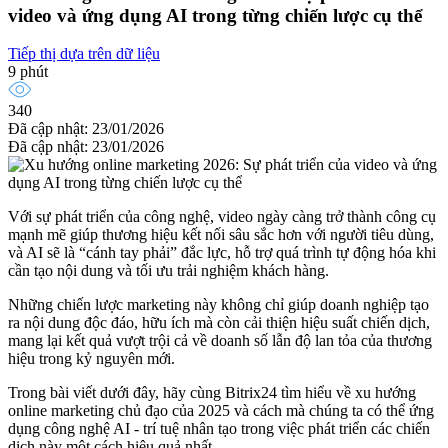
video và ứng dụng AI trong từng chiến lược cụ thể
Tiếp thị dựa trên dữ liệu
9 phút
340
Đã cập nhật: 23/01/2026
Đã cập nhật: 23/01/2026
Với sự phát triển của công nghệ, video ngày càng trở thành công cụ
mạnh mẽ giúp thương hiệu kết nối sâu sắc hơn với người tiêu dùng,
và AI sẽ là “cánh tay phải” đắc lực, hỗ trợ quá trình tự động hóa khi
cần tạo nội dung và tối ưu trải nghiệm khách hàng.
Những chiến lược marketing này không chỉ giúp doanh nghiệp tạo
ra nội dung độc đáo, hữu ích mà còn cải thiện hiệu suất chiến dịch,
mang lại kết quả vượt trội cả về doanh số lẫn độ lan tỏa của thương
hiệu trong kỷ nguyên mới.
Trong bài viết dưới đây, hãy cùng Bitrix24 tìm hiểu về xu hướng
online marketing chủ đạo của 2025 và cách mà chúng ta có thể ứng
dụng công nghệ AI - trí tuệ nhân tạo trong việc phát triển các chiến
dịch này một cách hiệu quả nhất.