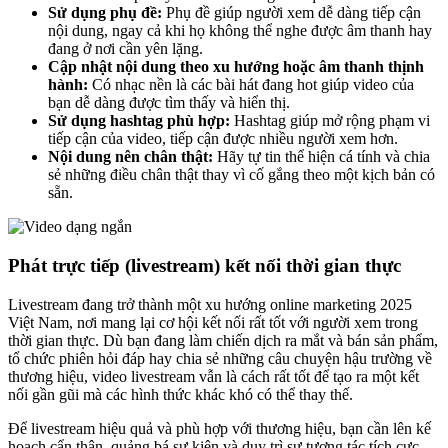
Sử dụng phụ đề:
Phụ đề giúp người xem dễ dàng tiếp cận
nội dung, ngay cả khi họ không thể nghe được âm thanh hay
đang ở nơi cần yên lặng.
Cập nhật nội dung theo xu hướng hoặc âm thanh thịnh
hành:
Có nhạc nền là các bài hát đang hot giúp video của
bạn dễ dàng được tìm thấy và hiển thị.
Sử dụng hashtag phù hợp:
Hashtag giúp mở rộng phạm vi
tiếp cận của video, tiếp cận được nhiều người xem hơn.
Nội dung nên chân thật:
Hãy tự tin thể hiện cá tính và chia
sẻ những điều chân thật thay vì cố gắng theo một kịch bản có
sẵn.
Phát trực tiếp (livestream) kết nối thời gian thực
Livestream đang trở thành một xu hướng online marketing 2025
Việt Nam, nơi mang lại cơ hội kết nối rất tốt với người xem trong
thời gian thực. Dù bạn đang làm chiến dịch ra mắt và bán sản phẩm,
tổ chức phiên hỏi đáp hay chia sẻ những câu chuyện hậu trường về
thương hiệu, video livestream vẫn là cách rất tốt để tạo ra một kết
nối gần gũi mà các hình thức khác khó có thể thay thế.
Để livestream hiệu quả và phù hợp với thương hiệu, bạn cần lên kế
hoạch cẩn thận, quảng bá sự kiện và duy trì sự tương tác tích cực