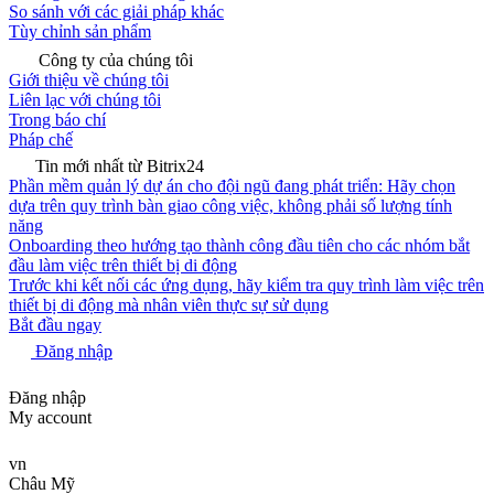
So sánh với các giải pháp khác
Tùy chỉnh sản phẩm
Công ty của chúng tôi
Giới thiệu về chúng tôi
Liên lạc với chúng tôi
Trong báo chí
Pháp chế
Tin mới nhất từ Bitrix24
Phần mềm quản lý dự án cho đội ngũ đang phát triển: Hãy chọn
dựa trên quy trình bàn giao công việc, không phải số lượng tính
năng
Onboarding theo hướng tạo thành công đầu tiên cho các nhóm bắt
đầu làm việc trên thiết bị di động
Trước khi kết nối các ứng dụng, hãy kiểm tra quy trình làm việc trên
thiết bị di động mà nhân viên thực sự sử dụng
Bắt đầu ngay
Đăng nhập
Đăng nhập
My account
vn
Châu Mỹ