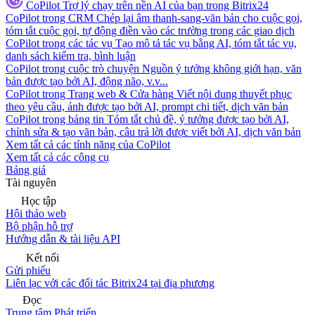
CoPilot
Trợ lý chạy trên nền AI của bạn trong Bitrix24
CoPilot trong CRM
Chép lại âm thanh-sang-văn bản cho cuộc gọi,
tóm tắt cuộc gọi, tự động điền vào các trường trong các giao dịch
CoPilot trong các tác vụ
Tạo mô tả tác vụ bằng AI, tóm tắt tác vụ,
danh sách kiểm tra, bình luận
CoPilot trong cuộc trò chuyện
Nguồn ý tưởng không giới hạn, văn
bản được tạo bởi AI, động não, v.v...
CoPilot trong Trang web & Cửa hàng
Viết nội dung thuyết phục
theo yêu cầu, ảnh được tạo bởi AI, prompt chi tiết, dịch văn bản
CoPilot trong bảng tin
Tóm tắt chủ đề, ý tưởng được tạo bởi AI,
chỉnh sửa & tạo văn bản, câu trả lời được viết bởi AI, dịch văn bản
Xem tất cả các tính năng của CoPilot
Xem tất cả các công cụ
Bảng giá
Tài nguyên
Học tập
Hội thảo web
Bộ phận hỗ trợ
Hướng dẫn & tài liệu API
Kết nối
Gửi phiếu
Liên lạc với các đối tác Bitrix24 tại địa phương
Đọc
Trung tâm Phát triển