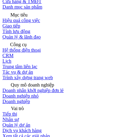
Cửa hàng & TMĐT
Danh mục sản phẩm
Mục tiêu
Hiệu quả công việc
Giao tiếp
Tính lưu động
Quản lý & lãnh đạo
Công cụ
Hệ thống điện thoại
CRM
Lịch
Trung tâm liên lạc
Tác vụ & dự án
Trình xây dựng trang web
Quy mô doanh nghiệp
Doanh nhân khởi nghiệp đơn lẻ
Doanh nghiệp nhỏ
Doanh nghiệp
Vai trò
Tiếp thị
Nhân sự
Quản lý dự án
Dịch vụ khách hàng
Xem tất cả các giải pháp