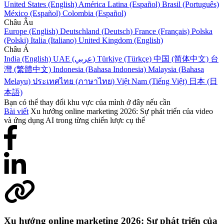
United States (English)
América Latina (Español)
Brasil (Português)
México (Español)
Colombia (Español)
Châu Âu
Europe (English)
Deutschland (Deutsch)
France (Français)
Polska
(Polski)
Italia (Italiano)
United Kingdom (English)
Châu Á
India (English)
UAE (عربي)
Türkiye (Türkçe)
中国 (简体中文)
台
灣 (繁體中文)
Indonesia (Bahasa Indonesia)
Malaysia (Bahasa
Melayu)
ประเทศไทย (ภาษาไทย)
Việt Nam (Tiếng Việt)
日本 (日
本語)
Bạn có thể thay đổi khu vực của mình ở đây nếu cần
Bài viết
Xu hướng online marketing 2026: Sự phát triển của video
và ứng dụng AI trong từng chiến lược cụ thể
Xu hướng online marketing 2026: Sự phát triển của