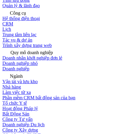
Tính lưu động
Quản lý & lãnh đạo
Công cụ
Hệ thống điện thoại
CRM
Lịch
Trung tâm liên lạc
Tác vụ & dự án
Trình xây dựng trang web
Quy mô doanh nghiệp
Doanh nhân khởi nghiệp đơn lẻ
Doanh nghiệp nhỏ
Doanh nghiệp
Ngành
Vận tải và lưu kho
Nhà hàng
Làm việc từ xa
Phần mềm CRM bất động sản của bạn
Tổ chức Y tế
Hoạt động Pháp lý
Bất Động Sản
Công ty Tư vấn
Doanh nghiệp Du lịch
Công ty Xây dựng