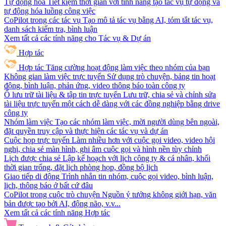
Tự động hóa
Tiết kiệm thời gian với tính năng tạo tác vụ tự động và
tự động hóa luồng công việc
CoPilot trong các tác vụ
Tạo mô tả tác vụ bằng AI, tóm tắt tác vụ,
danh sách kiểm tra, bình luận
Xem tất cả các tính năng cho Tác vụ & Dự án
Hợp tác
Hợp tác
Tăng cường hoạt động làm việc theo nhóm của bạn
Không gian làm việc trực tuyến
Sử dụng trò chuyện, bảng tin hoạt
động, bình luận, phản ứng, video thông báo toàn công ty
Ổ lưu trữ tài liệu & tập tin trực tuyến
Lưu trữ, chia sẻ và chỉnh sửa
tài liệu trực tuyến một cách dễ dàng với các đồng nghiệp bằng drive
công ty
Nhóm làm việc
Tạo các nhóm làm việc, mời người dùng bên ngoài,
đặt quyền truy cập và thực hiện các tác vụ và dự án
Cuộc họp trực tuyến
Làm nhiều hơn với cuộc gọi video, video hội
nghị, chia sẻ màn hình, ghi âm cuộc gọi và hình nền tùy chỉnh
Lịch được chia sẻ
Lập kế hoạch với lịch công ty & cá nhân, khối
thời gian trống, đặt lịch phòng họp, đồng bộ lịch
Giao tiếp di động
Trình nhắn tin nhóm, cuộc gọi video, bình luận,
lịch, thông báo ở bất cứ đâu
CoPilot trong cuộc trò chuyện
Nguồn ý tưởng không giới hạn, văn
bản được tạo bởi AI, động não, v.v...
Xem tất cả các tính năng Hợp tác