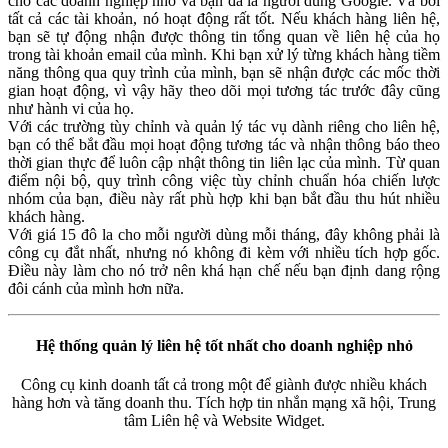
cho các doanh nghiệp nhỏ và bạn đã là người dùng Google. Và bởi
tất cả các tài khoản, nó hoạt động rất tốt. Nếu khách hàng liên hệ,
bạn sẽ tự động nhận được thông tin tổng quan về liên hệ của họ
trong tài khoản email của mình. Khi bạn xử lý từng khách hàng tiềm
năng thông qua quy trình của mình, bạn sẽ nhận được các mốc thời
gian hoạt động, vì vậy hãy theo dõi mọi tương tác trước đây cũng
như hành vi của họ.
Với các trường tùy chỉnh và quản lý tác vụ dành riêng cho liên hệ,
bạn có thể bắt đầu mọi hoạt động tương tác và nhận thông báo theo
thời gian thực để luôn cập nhật thông tin liên lạc của mình. Từ quan
điểm nội bộ, quy trình công việc tùy chỉnh chuẩn hóa chiến lược
nhóm của bạn, điều này rất phù hợp khi bạn bắt đầu thu hút nhiều
khách hàng.
Với giá 15 đô la cho mỗi người dùng mỗi tháng, đây không phải là
công cụ đắt nhất, nhưng nó không đi kèm với nhiều tích hợp gốc.
Điều này làm cho nó trở nên khá hạn chế nếu bạn định dang rộng
đôi cánh của mình hơn nữa.
Hệ thống quản lý liên hệ tốt nhất cho doanh nghiệp nhỏ
Công cụ kinh doanh tất cả trong một để giành được nhiều khách
hàng hơn và tăng doanh thu. Tích hợp tin nhắn mạng xã hội, Trung
tâm Liên hệ và Website Widget.