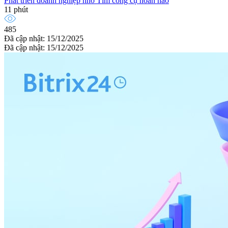
Phát triển doanh nghiệp nhỏ
Tìm công cụ hoàn hảo
11 phút
485
Đã cập nhật: 15/12/2025
Đã cập nhật: 15/12/2025