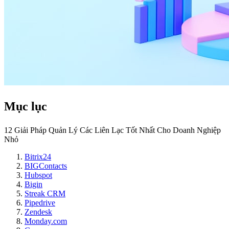
Mục lục
12 Giải Pháp Quản Lý Các Liên Lạc Tốt Nhất Cho Doanh Nghiệp
Nhỏ
Bitrix24
BIGContacts
Hubspot
Bigin
Streak CRM
Pipedrive
Zendesk
Monday.com