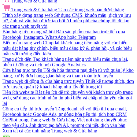
Trang web & Cửa hàng
Trang web & Cửa hàng
Tạo các trang web bán được hàng
Trình xây dựng trang web
Sử dụng CMS, khuôn mẫu, dịch vụ lưu
trữ, ảnh và văn bản được tạo bởi AI miễn phí của chúng tôi để tạo
các trang web tuyệt vời
Bán hàng trên mạng xã hội
Bán sản phẩm của bạn trực tiếp qua
Facebook, Instagram, WhatsApp hoặc Telegram
Biểu mẫu trang web
Chụp lại khách hàng tiềm năng với các biểu
mẫu đặt hàng tùy chỉnh, biểu mẫu đăng ký & phản hồi, và các biểu
mẫu với trường điều kiện
Trang đích đến
Tạo khách hàng tiềm năng với biểu mẫu chụp lại,
phễu tự động và tích hợp Google Analytics
Cửa hàng trực tuyến
Tối đa hóa thương mại điện tử với quản lý kho
hàng, xử lý đơn hàng, giao hàng và thanh toán trực tuyến
Trang web di động & cửa hàng trực tuyến
Thiết kế tương thích, đơn
trực tuyến, quản lý khách hàng như lấy đồ trong túi
Tiện ích website
Bật tiện ích để trò chuyện với khách truy cập trang
web, sử dụng các trình nhắn tin phổ biến và chấp nhận yêu cầu gọi
lại
Công cụ tiếp thị trực tuyến
Tăng doanh số với tiếp thị qua email,
Facebook hoặc Google Ads, tự động hóa tiếp thị, tích hợp CRM
CoPilot trong Trang web & Cửa hàng
Viết nội dung thuyết phục
theo yêu cầu, ảnh được tạo bởi AI, prompt chi tiết, dịch văn bản
Xem tất cả các tính năng Trang web & Cửa hàng