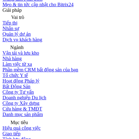
Mẹo & tin tức cập nhật cho Bitrix24
Giải pháp
Vai trò
Tiếp thị
Nhân sự
Quản lý dự án
Dịch vụ khách hàng
Ngành
Vận tải và lưu kho
Nhà hàng
Làm việc từ xa
Phần mềm CRM bất động sản của bạn
Tổ chức Y tế
Hoạt động Pháp lý
Bất Động Sản
Công ty Tư vấn
Doanh nghiệp Du lịch
Công ty Xây dựng
Cửa hàng & TMĐT
Danh mục sản phẩm
Mục tiêu
Hiệu quả công việc
Giao tiếp