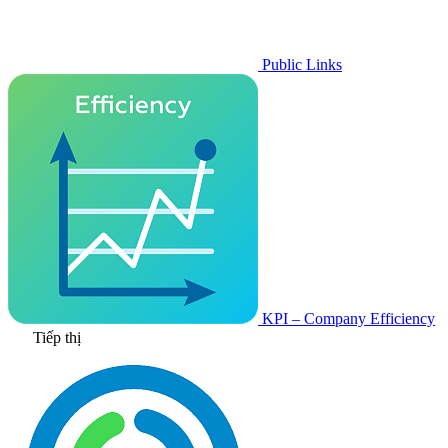
Public Links
KPI – Company Efficiency
Tiếp thị