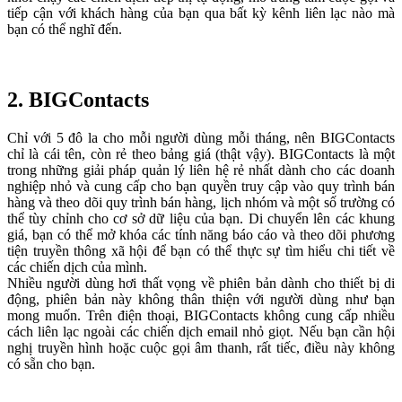
tiếp cận với khách hàng của bạn qua bất kỳ kênh liên lạc nào mà
bạn có thể nghĩ đến.
2.
BIGContacts
Chỉ với 5 đô la cho mỗi người dùng mỗi tháng, nên BIGContacts
chỉ là cái tên, còn rẻ theo bảng giá (thật vậy). BIGContacts là một
trong những giải pháp quản lý liên hệ rẻ nhất dành cho các doanh
nghiệp nhỏ và cung cấp cho bạn quyền truy cập vào quy trình bán
hàng và theo dõi quy trình bán hàng, lịch nhóm và một số trường có
thể tùy chỉnh cho cơ sở dữ liệu của bạn. Di chuyển lên các khung
giá, bạn có thể mở khóa các tính năng báo cáo và theo dõi phương
tiện truyền thông xã hội để bạn có thể thực sự tìm hiểu chi tiết về
các chiến dịch của mình.
Nhiều người dùng hơi thất vọng về phiên bản dành cho thiết bị di
động, phiên bản này không thân thiện với người dùng như bạn
mong muốn. Trên điện thoại, BIGContacts không cung cấp nhiều
cách liên lạc ngoài các chiến dịch email nhỏ giọt. Nếu bạn cần hội
nghị truyền hình hoặc cuộc gọi âm thanh, rất tiếc, điều này không
có sẵn cho bạn.