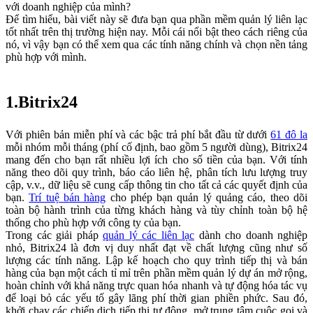
với doanh nghiệp của mình?
Để tìm hiểu, bài viết này sẽ đưa bạn qua phần mềm quản lý liên lạc
tốt nhất trên thị trường hiện nay. Mỗi cái nổi bật theo cách riêng của
nó, vì vậy bạn có thể xem qua các tính năng chính và chọn nền tảng
phù hợp với mình.
1.Bitrix24
Với phiên bản miễn phí và các bậc trả phí bắt đầu từ dưới
61 đô la
mỗi nhóm mỗi tháng (phí cố định, bao gồm 5 người dùng), Bitrix24
mang đến cho bạn rất nhiều lợi ích cho số tiền của bạn. Với tính
năng theo dõi quy trình, báo cáo liên hệ, phân tích lưu lượng truy
cập, v.v., dữ liệu sẽ cung cấp thông tin cho tất cả các quyết định của
bạn.
Trí tuệ bán hàng
cho phép bạn quản lý quảng cáo, theo dõi
toàn bộ hành trình của từng khách hàng và tùy chỉnh toàn bộ hệ
thống cho phù hợp với công ty của bạn.
Trong các giải pháp
quản lý các liên lạc
dành cho doanh nghiệp
nhỏ, Bitrix24 là đơn vị duy nhất đạt về chất lượng cũng như số
lượng các tính năng. Lập kế hoạch cho quy trình tiếp thị và bán
hàng của bạn một cách tỉ mỉ trên phần mềm quản lý dự án mở rộng,
hoàn chỉnh với khả năng trực quan hóa nhanh và tự động hóa tác vụ
để loại bỏ các yếu tố gây lãng phí thời gian phiền phức. Sau đó,
khởi chạy các chiến dịch tiếp thị tự động, mở trung tâm cuộc gọi và