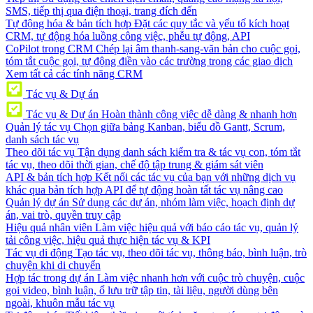
SMS, tiếp thị qua điện thoại, trang đích đến
Tự động hóa & bản tích hợp
Đặt các quy tắc và yếu tố kích hoạt
CRM, tự động hóa luồng công việc, phễu tự động, API
CoPilot trong CRM
Chép lại âm thanh-sang-văn bản cho cuộc gọi,
tóm tắt cuộc gọi, tự động điền vào các trường trong các giao dịch
Xem tất cả các tính năng CRM
Tác vụ & Dự án
Tác vụ & Dự án
Hoàn thành công việc dễ dàng & nhanh hơn
Quản lý tác vụ
Chọn giữa bảng Kanban, biểu đồ Gantt, Scrum,
danh sách tác vụ
Theo dõi tác vụ
Tận dụng danh sách kiểm tra & tác vụ con, tóm tắt
tác vụ, theo dõi thời gian, chế độ tập trung & giám sát viên
API & bản tích hợp
Kết nối các tác vụ của bạn với những dịch vụ
khác qua bản tích hợp API để tự động hoàn tất tác vụ nâng cao
Quản lý dự án
Sử dụng các dự án, nhóm làm việc, hoạch định dự
án, vai trò, quyền truy cập
Hiệu quả nhân viên
Làm việc hiệu quả với báo cáo tác vụ, quản lý
tải công việc, hiệu quả thực hiện tác vụ & KPI
Tác vụ di động
Tạo tác vụ, theo dõi tác vụ, thông báo, bình luận, trò
chuyện khi di chuyển
Hợp tác trong dự án
Làm việc nhanh hơn với cuộc trò chuyện, cuộc
gọi video, bình luận, ổ lưu trữ tập tin, tài liệu, người dùng bên
ngoài, khuôn mẫu tác vụ