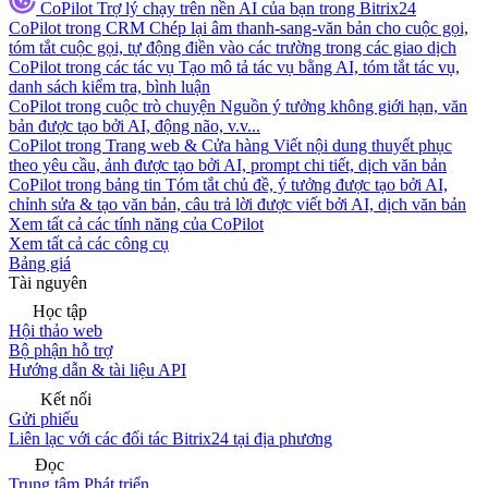
CoPilot
Trợ lý chạy trên nền AI của bạn trong Bitrix24
CoPilot trong CRM
Chép lại âm thanh-sang-văn bản cho cuộc gọi,
tóm tắt cuộc gọi, tự động điền vào các trường trong các giao dịch
CoPilot trong các tác vụ
Tạo mô tả tác vụ bằng AI, tóm tắt tác vụ,
danh sách kiểm tra, bình luận
CoPilot trong cuộc trò chuyện
Nguồn ý tưởng không giới hạn, văn
bản được tạo bởi AI, động não, v.v...
CoPilot trong Trang web & Cửa hàng
Viết nội dung thuyết phục
theo yêu cầu, ảnh được tạo bởi AI, prompt chi tiết, dịch văn bản
CoPilot trong bảng tin
Tóm tắt chủ đề, ý tưởng được tạo bởi AI,
chỉnh sửa & tạo văn bản, câu trả lời được viết bởi AI, dịch văn bản
Xem tất cả các tính năng của CoPilot
Xem tất cả các công cụ
Bảng giá
Tài nguyên
Học tập
Hội thảo web
Bộ phận hỗ trợ
Hướng dẫn & tài liệu API
Kết nối
Gửi phiếu
Liên lạc với các đối tác Bitrix24 tại địa phương
Đọc
Trung tâm Phát triển