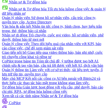
Nhân sự & Tự động hóa
Nhân sự & Tự động hóa
Tối ưu hóa luồng công việc & quản lý
dữ liệu nhân sự
Quản lý nhân viên
Sử dụng hồ sơ nhân viên, cấu trúc công ty,
quyền truy cập, Active Directory
Văn hóa & gắn kết
Nhận tin tức công ty, bình chọn, huy hiệu trân
trọng, thẻ, thông báo cá nhân
Nhân sự di động
Trò chuyện, cuộc gọi video, hồ sơ nhân viên, phê
duyệt, thông báo từ mọi nơi
Quản lý công việc
Theo dõi hiệu quả của nhân viên với KPI, báo
cáo công việc, chế độ xem giám sát viên
Giao tiếp nội bộ
Giao tiếp qua video thông báo, bản ghi nhớ, cuộc
trò chuyện công khai và riêng tư
CoPilot trong bảng tin
Tóm tắt chủ đề, ý tưởng được tạo bởi AI,
chỉnh sửa & tạo văn bản, câu trả lời được viết bởi AI, dịch văn bản
Quản lý thông tin
Làm việc với cơ sở tri thức, tài liệu trực tuyến, ổ
lưu trữ tập tin, quyền truy cập
Máy chủ MCP
Kết nối các công cụ AI bên ngoài với Bitrix24 và
thực hiện các thao tác bảo mật trong không gian làm việc.
Tự động hóa
Giản lược hoạt động với yêu cầu, phê duyệt, báo cáo
chi phí, RPA, tự động hóa luồng công việc
Xem tất cả các tính năng Nhân sự & Tự động hóa
CoPilot