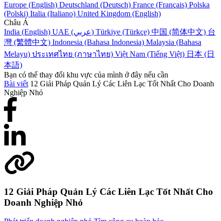
Europe (English)
Deutschland (Deutsch)
France (Français)
Polska
(Polski)
Italia (Italiano)
United Kingdom (English)
Châu Á
India (English)
UAE (عربي)
Türkiye (Türkçe)
中国 (简体中文)
台
灣 (繁體中文)
Indonesia (Bahasa Indonesia)
Malaysia (Bahasa
Melayu)
ประเทศไทย (ภาษาไทย)
Việt Nam (Tiếng Việt)
日本 (日
本語)
Bạn có thể thay đổi khu vực của mình ở đây nếu cần
Bài viết
12 Giải Pháp Quản Lý Các Liên Lạc Tốt Nhất Cho Doanh
Nghiệp Nhỏ
12 Giải Pháp Quản Lý Các Liên Lạc Tốt Nhất Cho
Doanh Nghiệp Nhỏ