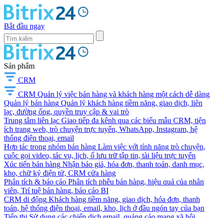
Bắt đầu ngay
Sản phẩm
CRM
CRM
Quản lý việc bán hàng và khách hàng một cách dễ dàng
Quản lý bán hàng
Quản lý khách hàng tiềm năng, giao dịch, liên
lạc, đường ống, quyền truy cập & vai trò
Trung tâm liên lạc
Giao tiếp đa kênh qua các biểu mẫu CRM, tiện
ích trang web, trò chuyện trực tuyến, WhatsApp, Instagram, hệ
thống điện thoại, email
Hợp tác trong nhóm bán hàng
Làm việc với tính năng trò chuyện,
cuộc gọi video, tác vụ, lịch, ổ lưu trữ tập tin, tài liệu trực tuyến
Xúc tiến bán hàng
Nhận báo giá, hóa đơn, thanh toán, danh mục,
kho, chữ ký điện tử, CRM cửa hàng
Phân tích & báo cáo
Phân tích phễu bán hàng, hiệu quả của nhân
viên, Trí tuệ bán hàng, báo cáo BI
CRM di động
Khách hàng tiềm năng, giao dịch, hóa đơn, thanh
toán, hệ thống điện thoại, email, kho, lịch ở đầu ngón tay của bạn
Tiếp thị
Sử dụng các chiến dịch email, quảng cáo mạng xã hội,