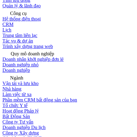
Tính lưu động
Quản lý & lãnh đạo
Công cụ
Hệ thống điện thoại
CRM
Lịch
Trung tâm liên lạc
Tác vụ & dự án
Trình xây dựng trang web
Quy mô doanh nghiệp
Doanh nhân khởi nghiệp đơn lẻ
Doanh nghiệp nhỏ
Doanh nghiệp
Ngành
Vận tải và lưu kho
Nhà hàng
Làm việc từ xa
Phần mềm CRM bất động sản của bạn
Tổ chức Y tế
Hoạt động Pháp lý
Bất Động Sản
Công ty Tư vấn
Doanh nghiệp Du lịch
Công ty Xây dựng