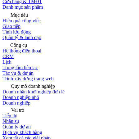
Cửa hàng & TMĐT
Danh mục sản phẩm
Mục tiêu
Hiệu quả công việc
Giao tiếp
Tính lưu động
Quản lý & lãnh đạo
Công cụ
Hệ thống điện thoại
CRM
Lịch
Trung tâm liên lạc
Tác vụ & dự án
Trình xây dựng trang web
Quy mô doanh nghiệp
Doanh nhân khởi nghiệp đơn lẻ
Doanh nghiệp nhỏ
Doanh nghiệp
Vai trò
Tiếp thị
Nhân sự
Quản lý dự án
Dịch vụ khách hàng
Xem tất cả các giải pháp