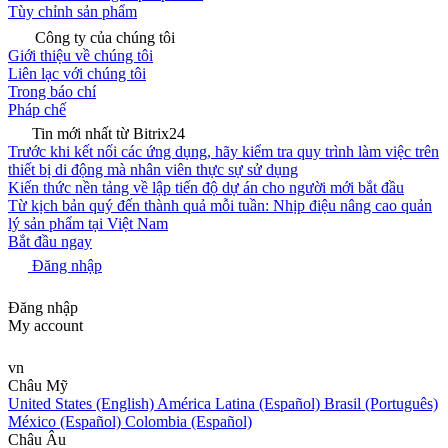
Tùy chỉnh sản phẩm
Công ty của chúng tôi
Giới thiệu về chúng tôi
Liên lạc với chúng tôi
Trong báo chí
Pháp chế
Tin mới nhất từ Bitrix24
Trước khi kết nối các ứng dụng, hãy kiểm tra quy trình làm việc trên
thiết bị di động mà nhân viên thực sự sử dụng
Kiến thức nền tảng về lập tiến độ dự án cho người mới bắt đầu
Từ kịch bản quý đến thành quả mỗi tuần: Nhịp điệu nâng cao quản
lý sản phẩm tại Việt Nam
Bắt đầu ngay
Đăng nhập
Đăng nhập
My account
vn
Châu Mỹ
United States (English)
América Latina (Español)
Brasil (Português)
México (Español)
Colombia (Español)
Châu Âu