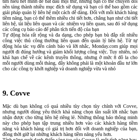
tìm hiểu hết mình để bắt đầu mọi thứ, nhưng bạn có thể chuyển đổi
nền tảng thành nhiều mục đích sử dụng và bạn có thể bao gồm các
giải pháp quản lý liên hệ một cách dễ dàng. Đối với mỗi khách hàng
tiềm năng, bạn có thể thêm nhiều chi tiết hơn, chẳng hạn như chi tiết
liên hệ, tài liệu liên quan và các nhiệm vụ liên quan, sau đó sử dụng
các công cụ báo cáo để phân tích tiến độ của bạn
Tự động hóa rất rộng và đa dạng, cho phép bạn bù đắp rất nhiều
công việc thủ công thường liên quan đến quản lý liên hệ. Từ tự
động hóa tác vụ đến cảnh báo và lời nhắc, Monday.com giúp mọi
người đi đúng hướng và giảm khối lượng công việc. Tuy nhiên, nó
khá hạn chế về các kênh truyền thông, nhưng ở mức 8 đô la cho
mỗi người dùng mỗi tháng, đây không phải là một khoản đầu tư lớn
cho các công ty khởi nghiệp và doanh nghiệp vừa và nhỏ
9.
Covve
Mặc dù bạn không có quá nhiều tùy chọn tùy chỉnh với Covve,
nhưng người dùng yêu thích khả năng chọn tần suất lời nhắc bạn
nhận được cho từng liên hệ riêng lẻ. Những thông báo thông minh
này cho phép bạn tập trung nhiều hơn vào các khách hàng tiềm
năng và khách hàng có giá trị hơn đối với doanh nghiệp của bạn,
đồng thời giữ lại những khách hàng tiềm năng yếu hơn.
Tính năng quét danh thiếp sáng tạo của Covve là một tính năng hay,