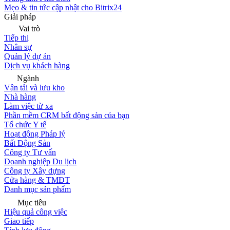
Mẹo & tin tức cập nhật cho Bitrix24
Giải pháp
Vai trò
Tiếp thị
Nhân sự
Quản lý dự án
Dịch vụ khách hàng
Ngành
Vận tải và lưu kho
Nhà hàng
Làm việc từ xa
Phần mềm CRM bất động sản của bạn
Tổ chức Y tế
Hoạt động Pháp lý
Bất Động Sản
Công ty Tư vấn
Doanh nghiệp Du lịch
Công ty Xây dựng
Cửa hàng & TMĐT
Danh mục sản phẩm
Mục tiêu
Hiệu quả công việc
Giao tiếp