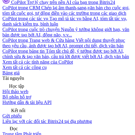
CoPilot
Trợ lý chạy trên nền AI của bạn trong Bitrix24
CoPilot trong CRM
Chép lại âm thanh-sang-văn bản cho cuộc gọi,
tóm tắt cuộc gọi, tự động điền vào các trường trong các giao dịch
CoPilot trong các tác vụ
Tạo mô tả tác vụ bằng AI, tóm tắt tác vụ,
danh sách kiểm tra, bình luận
CoPilot trong cuộc trò chuyện
Nguồn ý tưởng không giới hạn, văn
bản được tạo bởi AI, động não, v.v...
CoPilot trong Trang web & Cửa hàng
Viết nội dung thuyết phục
theo yêu cầu, ảnh được tạo bởi AI, prompt chi tiết, dịch văn bản
CoPilot trong bảng tin
Tóm tắt chủ đề, ý tưởng được tạo bởi AI,
chỉnh sửa & tạo văn bản, câu trả lời được viết bởi AI, dịch văn bản
Xem tất cả các tính năng của CoPilot
Xem tất cả các công cụ
Bảng giá
Tài nguyên
Học tập
Hội thảo web
Bộ phận hỗ trợ
Hướng dẫn & tài liệu API
Kết nối
Gửi phiếu
Liên lạc với các đối tác Bitrix24 tại địa phương
Đọc
Trung tâm Phát triển