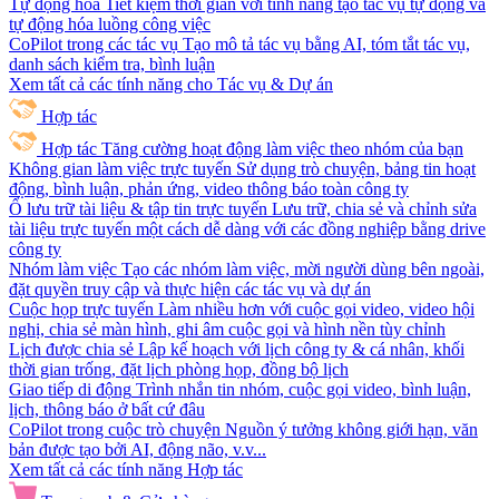
Tự động hóa
Tiết kiệm thời gian với tính năng tạo tác vụ tự động và
tự động hóa luồng công việc
CoPilot trong các tác vụ
Tạo mô tả tác vụ bằng AI, tóm tắt tác vụ,
danh sách kiểm tra, bình luận
Xem tất cả các tính năng cho Tác vụ & Dự án
Hợp tác
Hợp tác
Tăng cường hoạt động làm việc theo nhóm của bạn
Không gian làm việc trực tuyến
Sử dụng trò chuyện, bảng tin hoạt
động, bình luận, phản ứng, video thông báo toàn công ty
Ổ lưu trữ tài liệu & tập tin trực tuyến
Lưu trữ, chia sẻ và chỉnh sửa
tài liệu trực tuyến một cách dễ dàng với các đồng nghiệp bằng drive
công ty
Nhóm làm việc
Tạo các nhóm làm việc, mời người dùng bên ngoài,
đặt quyền truy cập và thực hiện các tác vụ và dự án
Cuộc họp trực tuyến
Làm nhiều hơn với cuộc gọi video, video hội
nghị, chia sẻ màn hình, ghi âm cuộc gọi và hình nền tùy chỉnh
Lịch được chia sẻ
Lập kế hoạch với lịch công ty & cá nhân, khối
thời gian trống, đặt lịch phòng họp, đồng bộ lịch
Giao tiếp di động
Trình nhắn tin nhóm, cuộc gọi video, bình luận,
lịch, thông báo ở bất cứ đâu
CoPilot trong cuộc trò chuyện
Nguồn ý tưởng không giới hạn, văn
bản được tạo bởi AI, động não, v.v...
Xem tất cả các tính năng Hợp tác