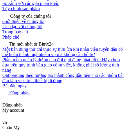
So sánh với các giải pháp khác
Tùy chỉnh sản phẩm
Công ty của chúng tôi
Giới thiệu về chúng tôi
Liên lạc với chúng tôi
Trong báo chí
Pháp chế
Tin mới nhất từ Bitrix24
Một bản dùng thử chỉ thực sự hữu ích khi nhân viên tuyến đầu có
thể hoàn thành một nhiệm vụ mà không cần hỗ trợ
Phần mềm quản lý dự án cho đội ngũ đang phát triển: Hãy chọn
dựa trên quy trình bàn giao công việc, không phải số lượng tính
năng
Onboarding theo hướng tạo thành công đầu tiên cho các nhóm bắt
đầu làm việc trên thiết bị di động
Bắt đầu ngay
Đăng nhập
Đăng nhập
My account
vn
Châu Mỹ