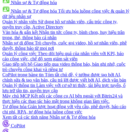
Nhân sự & Tự động hóa
Nhân sự & Tự động hóa
Tối ưu hóa luồng công việc & quản lý
dữ liệu nhân sự
Quản lý nhân viên
Sử dụng hồ sơ nhân viên, cấu trúc công ty,
quyền truy cập, Active Directory
Văn hóa & gắn kết
Nhận tin tức công ty, bình chọn, huy hiệu trân
trọng, thẻ, thông báo cá nhân
Nhân sự di động
Trò chuyện, cuộc gọi video, hồ sơ nhân viên, phê
duyệt, thông báo từ mọi nơi
Quản lý công việc
Theo dõi hiệu quả của nhân viên với KPI, báo
cáo công việc, chế độ xem giám sát viên
Giao tiếp nội bộ
Giao tiếp qua video thông báo, bản ghi nhớ, cuộc
trò chuyện công khai và riêng tư
CoPilot trong bảng tin
Tóm tắt chủ đề, ý tưởng được tạo bởi AI,
chỉnh sửa & tạo văn bản, câu trả lời được viết bởi AI, dịch văn bản
Quản lý thông tin
Làm việc với cơ sở tri thức, tài liệu trực tuyến, ổ
lưu trữ tập tin, quyền truy cập
Máy chủ MCP
Kết nối các công cụ AI bên ngoài với Bitrix24 và
thực hiện các thao tác bảo mật trong không gian làm việc.
Tự động hóa
Giản lược hoạt động với yêu cầu, phê duyệt, báo cáo
chi phí, RPA, tự động hóa luồng công việc
Xem tất cả các tính năng Nhân sự & Tự động hóa
CoPilot