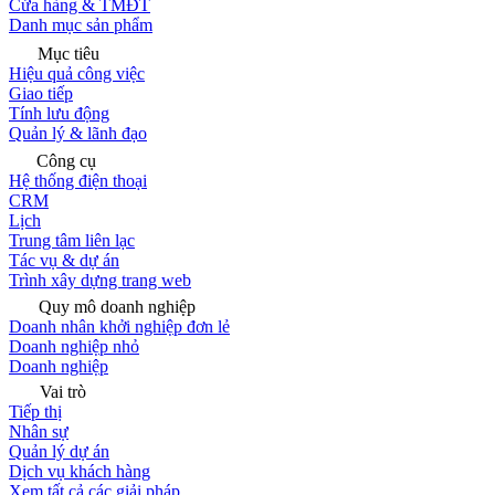
Cửa hàng & TMĐT
Danh mục sản phẩm
Mục tiêu
Hiệu quả công việc
Giao tiếp
Tính lưu động
Quản lý & lãnh đạo
Công cụ
Hệ thống điện thoại
CRM
Lịch
Trung tâm liên lạc
Tác vụ & dự án
Trình xây dựng trang web
Quy mô doanh nghiệp
Doanh nhân khởi nghiệp đơn lẻ
Doanh nghiệp nhỏ
Doanh nghiệp
Vai trò
Tiếp thị
Nhân sự
Quản lý dự án
Dịch vụ khách hàng
Xem tất cả các giải pháp