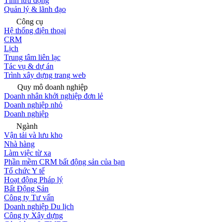
Tính lưu động
Quản lý & lãnh đạo
Công cụ
Hệ thống điện thoại
CRM
Lịch
Trung tâm liên lạc
Tác vụ & dự án
Trình xây dựng trang web
Quy mô doanh nghiệp
Doanh nhân khởi nghiệp đơn lẻ
Doanh nghiệp nhỏ
Doanh nghiệp
Ngành
Vận tải và lưu kho
Nhà hàng
Làm việc từ xa
Phần mềm CRM bất động sản của bạn
Tổ chức Y tế
Hoạt động Pháp lý
Bất Động Sản
Công ty Tư vấn
Doanh nghiệp Du lịch
Công ty Xây dựng