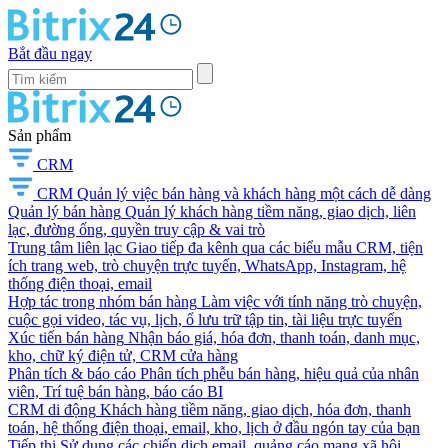
Bắt đầu ngay
Sản phẩm
CRM
CRM
Quản lý việc bán hàng và khách hàng một cách dễ dàng
Quản lý bán hàng
Quản lý khách hàng tiềm năng, giao dịch, liên
lạc, đường ống, quyền truy cập & vai trò
Trung tâm liên lạc
Giao tiếp đa kênh qua các biểu mẫu CRM, tiện
ích trang web, trò chuyện trực tuyến, WhatsApp, Instagram, hệ
thống điện thoại, email
Hợp tác trong nhóm bán hàng
Làm việc với tính năng trò chuyện,
cuộc gọi video, tác vụ, lịch, ổ lưu trữ tập tin, tài liệu trực tuyến
Xúc tiến bán hàng
Nhận báo giá, hóa đơn, thanh toán, danh mục,
kho, chữ ký điện tử, CRM cửa hàng
Phân tích & báo cáo
Phân tích phễu bán hàng, hiệu quả của nhân
viên, Trí tuệ bán hàng, báo cáo BI
CRM di động
Khách hàng tiềm năng, giao dịch, hóa đơn, thanh
toán, hệ thống điện thoại, email, kho, lịch ở đầu ngón tay của bạn
Tiếp thị
Sử dụng các chiến dịch email, quảng cáo mạng xã hội,