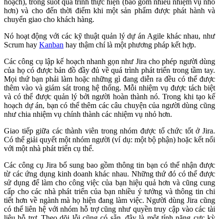
hoạch), trong suốt quá trình thực hiện (bao gồm nhiều nhiệm vụ nhỏ
hơn) và cho đến thời điểm khi một sản phẩm được phát hành và
chuyển giao cho khách hàng.
Nó hoạt động với các kỹ thuật quản lý dự án Agile khác nhau, như
Scrum hay
Kanban
hay thậm chí là một phương pháp kết hợp.
Các công cụ lập kế hoạch nhanh gọn như Jira cho phép người dùng
của họ có được bản đồ đầy đủ về quá trình phát triển trong tầm tay.
Mọi thứ bạn phải làm hoặc những gì đang diễn ra đều có thể được
thêm vào và giám sát trong hệ thống. Mỗi nhiệm vụ được tách biệt
và có thể được quản lý bởi người hoàn thành nó. Trong khi tạo kế
hoạch dự án, bạn có thể thêm các câu chuyện của người dùng cũng
như chia nhiệm vụ chính thành các nhiệm vụ nhỏ hơn.
Giao tiếp giữa các thành viên trong nhóm được tổ chức tốt ở Jira.
Có thể giải quyết một nhóm người (ví dụ: một bộ phận) hoặc kết nối
với một nhà phát triển cụ thể.
Các công cụ Jira bổ sung bao gồm thông tin bạn có thể nhận được
từ các ứng dụng kinh doanh khác nhau. Những thứ đó có thể được
sử dụng để làm cho công việc của bạn hiệu quả hơn và cũng cung
cấp cho các nhà phát triển của bạn nhiều ý tưởng và thông tin chi
tiết hơn về ngành mà họ hiện đang làm việc. Người dùng Jira cũng
có thể liên hệ với nhóm hỗ trợ cũng như quyền truy cập vào các tài
liệu hỗ trợ. Theo dõi lỗi cũng có sẵn, đây là một tính năng cực kỳ