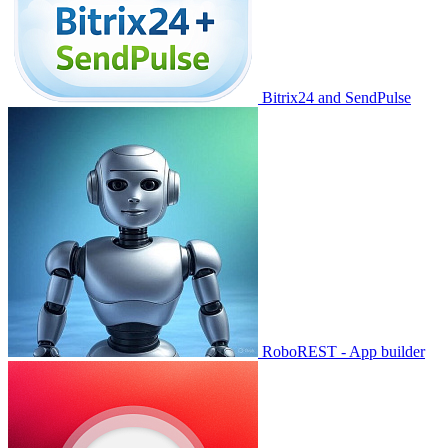
Bitrix24 and SendPulse
RoboREST - App builder