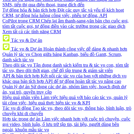
SMS, tiếp thị qua điện thoại, trang đích đến
Tự động hóa & bản tích hợp
Đặt các quy tắc và yếu tố kích hoạt
CRM, tự động hóa luồng công việc, phễu tự động, API
CoPilot trong CRM
Chép lại âm thanh-sang-văn bản cho cuộc gọi,
tóm tắt cuộc gọi, tự động điền vào các trường trong các giao dịch
Xem tất cả các tính năng CRM
Tác vụ & Dự án
Tác vụ & Dự án
Hoàn thành công việc dễ dàng & nhanh hơn
Quản lý tác vụ
Chọn giữa bảng Kanban, biểu đồ Gantt, Scrum,
danh sách tác vụ
Theo dõi tác vụ
Tận dụng danh sách kiểm tra & tác vụ con, tóm tắt
tác vụ, theo dõi thời gian, chế độ tập trung & giám sát viên
API & bản tích hợp
Kết nối các tác vụ của bạn với những dịch vụ
khác qua bản tích hợp API để tự động hoàn tất tác vụ nâng cao
Quản lý dự án
Sử dụng các dự án, nhóm làm việc, hoạch định dự
án, vai trò, quyền truy cập
Hiệu quả nhân viên
Làm việc hiệu quả với báo cáo tác vụ, quản lý
tải công việc, hiệu quả thực hiện tác vụ & KPI
Tác vụ di động
Tạo tác vụ, theo dõi tác vụ, thông báo, bình luận, trò
chuyện khi di chuyển
Hợp tác trong dự án
Làm việc nhanh hơn với cuộc trò chuyện, cuộc
gọi video, bình luận, ổ lưu trữ tập tin, tài liệu, người dùng bên
ngoài, khuôn mẫu tác vụ