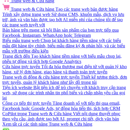
Trang web & Cửa hàng
Trang web & Cửa hàng
Tạo các trang web bán được hàng
Trình xây dựng trang web
Sử dụng CMS, khuôn mẫu, dịch vụ lưu
trữ, ảnh và văn bản được tạo bởi AI miễn phí của chúng tôi để tạo
các trang web tuyệt vời
Bán hàng trên mạng xã hội
Bán sản phẩm của bạn trực tiếp qua
Facebook, Instagram, WhatsApp hoặc Telegram
Biểu mẫu trang web
Chụp lại khách hàng tiềm năng với các biểu
mẫu đặt hàng tùy chỉnh, biểu mẫu đăng ký & phản hồi, và các biểu
mẫu với trường điều kiện
Trang đích đến
Tạo khách hàng tiềm năng với biểu mẫu chụp lại,
phễu tự động và tích hợp Google Analytics
Cửa hàng trực tuyến
Tối đa hóa thương mại điện tử với quản lý kho
hàng, xử lý đơn hàng, giao hàng và thanh toán trực tuyến
Trang web di động & cửa hàng trực tuyến
Thiết kế tương thích, đơn
trực tuyến, quản lý khách hàng như lấy đồ trong túi
Tiện ích website
Bật tiện ích để trò chuyện với khách truy cập trang
web, sử dụng các trình nhắn tin phổ biến và chấp nhận yêu cầu gọi
lại
Công cụ tiếp thị trực tuyến
Tăng doanh số với tiếp thị qua email,
Facebook hoặc Google Ads, tự động hóa tiếp thị, tích hợp CRM
CoPilot trong Trang web & Cửa hàng
Viết nội dung thuyết phục
theo yêu cầu, ảnh được tạo bởi AI, prompt chi tiết, dịch văn bản
Xem tất cả các tính năng Trang web & Cửa hàng