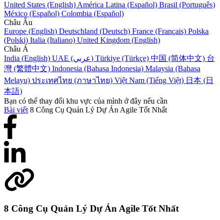
United States (English)
América Latina (Español)
Brasil (Português)
México (Español)
Colombia (Español)
Châu Âu
Europe (English)
Deutschland (Deutsch)
France (Français)
Polska
(Polski)
Italia (Italiano)
United Kingdom (English)
Châu Á
India (English)
UAE (عربي)
Türkiye (Türkçe)
中国 (简体中文)
台
灣 (繁體中文)
Indonesia (Bahasa Indonesia)
Malaysia (Bahasa
Melayu)
ประเทศไทย (ภาษาไทย)
Việt Nam (Tiếng Việt)
日本 (日
本語)
Bạn có thể thay đổi khu vực của mình ở đây nếu cần
Bài viết
8 Công Cụ Quản Lý Dự Án Agile Tốt Nhất
8 Công Cụ Quản Lý Dự Án Agile Tốt Nhất