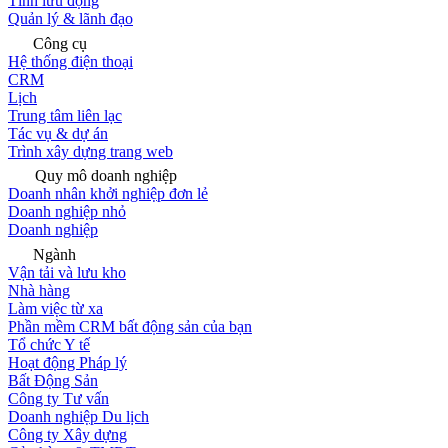
Tính lưu động
Quản lý & lãnh đạo
Công cụ
Hệ thống điện thoại
CRM
Lịch
Trung tâm liên lạc
Tác vụ & dự án
Trình xây dựng trang web
Quy mô doanh nghiệp
Doanh nhân khởi nghiệp đơn lẻ
Doanh nghiệp nhỏ
Doanh nghiệp
Ngành
Vận tải và lưu kho
Nhà hàng
Làm việc từ xa
Phần mềm CRM bất động sản của bạn
Tổ chức Y tế
Hoạt động Pháp lý
Bất Động Sản
Công ty Tư vấn
Doanh nghiệp Du lịch
Công ty Xây dựng