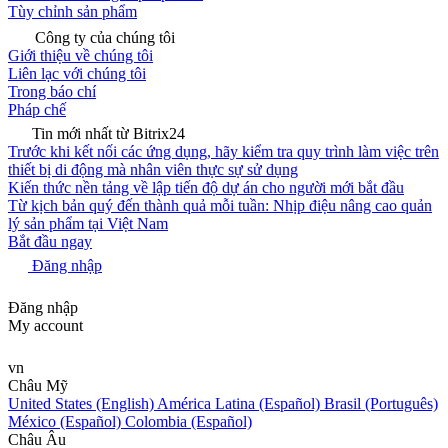
Tùy chỉnh sản phẩm
Công ty của chúng tôi
Giới thiệu về chúng tôi
Liên lạc với chúng tôi
Trong báo chí
Pháp chế
Tin mới nhất từ Bitrix24
Trước khi kết nối các ứng dụng, hãy kiểm tra quy trình làm việc trên
thiết bị di động mà nhân viên thực sự sử dụng
Kiến thức nền tảng về lập tiến độ dự án cho người mới bắt đầu
Từ kịch bản quý đến thành quả mỗi tuần: Nhịp điệu nâng cao quản
lý sản phẩm tại Việt Nam
Bắt đầu ngay
Đăng nhập
Đăng nhập
My account
vn
Châu Mỹ
United States (English)
América Latina (Español)
Brasil (Português)
México (Español)
Colombia (Español)
Châu Âu