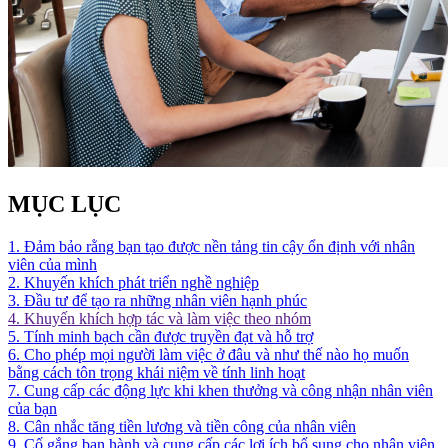
MỤC LỤC
1. Đảm bảo rằng bạn tạo được nền tảng tin cậy ổn định với nhân
viên của mình
2. Khuyến khích phát triển nghề nghiệp
3. Đầu tư để tạo ra những nhân viên hạnh phúc
4. Khuyến khích hợp tác và làm việc theo nhóm
5. Tính minh bạch cần được truyền đạt và hỗ trợ
6. Cho phép mọi người làm việc ở đâu và như thế nào họ muốn
bằng cách tôn trọng khái niệm về tính linh hoạt
7. Cung cấp các động lực khi khen thưởng và công nhận nhân viên
của bạn
8. Cân nhắc tăng tiền lương và tiền công của nhân viên
9. Cố gắng ban hành và cung cấp các lợi ích bổ sung cho nhân viên