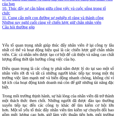
của bạn
10. Thúc đẩy sự cân bằng giữa công việc và cuộc sống trong tổ
chức
11. Cung cấp một con đường sự nghiệp rõ ràng và thành công
Những suy nghĩ cuối cùng về chiến lược giữ chân nhân viên
Câu hỏi thường gặp
Yếu tố quan trọng nhất giúp thúc đẩy nhân viên ở lại công ty lâu
nhất có thể và hoạt động hiệu quả là các chiến lược giữ chân nhân
viên. Các cá nhân nên được tạo cơ hội để cải thiện và nâng cao chất
lượng đồng thời tận hưởng công việc của họ.
Điều quan trọng là các công ty phải nắm được lý do tại sao một số
nhân viên rời đi và tất cả những người khác tiếp tục trong một thị
trường việc làm mạnh mẽ và biến động nhanh chóng, không chỉ vì
lợi ích của hoạt động kinh doanh mà còn để giữ những tài năng đặc
biệt.
Trong môi trường thịnh hành, sự hài lòng của nhân viên đã trở thành
một thách thức then chốt. Những người đã được đào tạo thường
xuyên tiếp tục đến các công ty khác để tìm kiếm cơ hội lớn
hơn. Một số yếu tố thúc đẩy nhân viên tìm kiếm sự chuyển đổi bao
gồm mức lương cao hơn, giờ làm việc thuận tiện hơn, môi trường