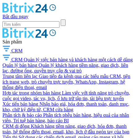
Bắt đầu ngay
Sản phẩm
CRM
CRM
Quản lý việc bán hàng và khách hàng một cách dễ dàng
Quản lý bán hàng
Quản lý khách hàng tiềm năng, giao dịch, liên
lạc, đường ống, quyền truy cập & vai trò
Trung tâm liên lạc
Giao tiếp đa kênh qua các biểu mẫu CRM, tiện
ích trang web, trò chuyện trực tuyến, WhatsApp, Instagram, hệ
thống điện thoại, email
Hợp tác trong nhóm bán hàng
Làm việc với tính năng trò chuyện,
cuộc gọi video, tác vụ, lịch, ổ lưu trữ tập tin, tài liệu trực tuyến
Xúc tiến bán hàng
Nhận báo giá, hóa đơn, thanh toán, danh mục,
kho, chữ ký điện tử, CRM cửa hàng
Phân tích & báo cáo
Phân tích phễu bán hàng, hiệu quả của nhân
viên, Trí tuệ bán hàng, báo cáo BI
CRM di động
Khách hàng tiềm năng, giao dịch, hóa đơn, thanh
toán, hệ thống điện thoại, email, kho, lịch ở đầu ngón tay của bạn
Tiếp thị
Sử dụng các chiến dịch email, quảng cáo mạng xã hội,