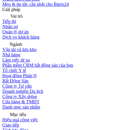
Mẹo & tin tức cập nhật cho Bitrix24
Giải pháp
Vai trò
Tiếp thị
Nhân sự
Quản lý dự án
Dịch vụ khách hàng
Ngành
Vận tải và lưu kho
Nhà hàng
Làm việc từ xa
Phần mềm CRM bất động sản của bạn
Tổ chức Y tế
Hoạt động Pháp lý
Bất Động Sản
Công ty Tư vấn
Doanh nghiệp Du lịch
Công ty Xây dựng
Cửa hàng & TMĐT
Danh mục sản phẩm
Mục tiêu
Hiệu quả công việc
Giao tiếp