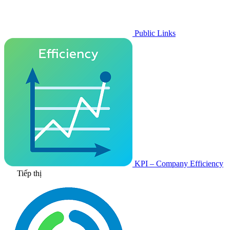
Public Links
KPI – Company Efficiency
Tiếp thị