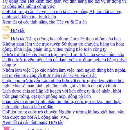
Tự động hóa
Tiết kiệm thời gian với tính năng tạo tác vụ tự động và
tự động hóa luồng công việc
CoPilot trong các tác vụ
Tạo mô tả tác vụ bằng AI, tóm tắt tác vụ,
danh sách kiểm tra, bình luận
Xem tất cả các tính năng cho Tác vụ & Dự án
Hợp tác
Hợp tác
Tăng cường hoạt động làm việc theo nhóm của bạn
Không gian làm việc trực tuyến
Sử dụng trò chuyện, bảng tin hoạt
động, bình luận, phản ứng, video thông báo toàn công ty
Ổ lưu trữ tài liệu & tập tin trực tuyến
Lưu trữ, chia sẻ và chỉnh sửa
tài liệu trực tuyến một cách dễ dàng với các đồng nghiệp bằng drive
công ty
Nhóm làm việc
Tạo các nhóm làm việc, mời người dùng bên ngoài,
đặt quyền truy cập và thực hiện các tác vụ và dự án
Cuộc họp trực tuyến
Làm nhiều hơn với cuộc gọi video, video hội
nghị, chia sẻ màn hình, ghi âm cuộc gọi và hình nền tùy chỉnh
Lịch được chia sẻ
Lập kế hoạch với lịch công ty & cá nhân, khối
thời gian trống, đặt lịch phòng họp, đồng bộ lịch
Giao tiếp di động
Trình nhắn tin nhóm, cuộc gọi video, bình luận,
lịch, thông báo ở bất cứ đâu
CoPilot trong cuộc trò chuyện
Nguồn ý tưởng không giới hạn, văn
bản được tạo bởi AI, động não, v.v...
Xem tất cả các tính năng Hợp tác