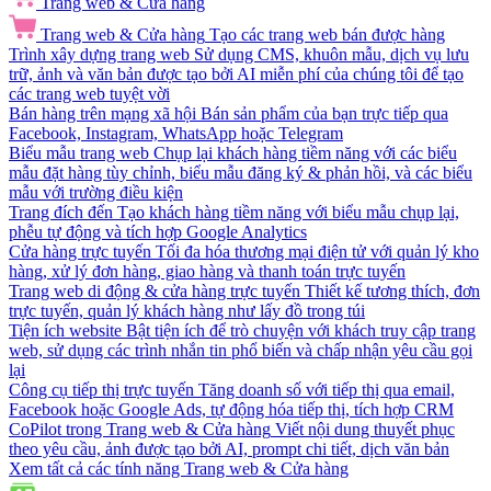
Trang web & Cửa hàng
Trang web & Cửa hàng
Tạo các trang web bán được hàng
Trình xây dựng trang web
Sử dụng CMS, khuôn mẫu, dịch vụ lưu
trữ, ảnh và văn bản được tạo bởi AI miễn phí của chúng tôi để tạo
các trang web tuyệt vời
Bán hàng trên mạng xã hội
Bán sản phẩm của bạn trực tiếp qua
Facebook, Instagram, WhatsApp hoặc Telegram
Biểu mẫu trang web
Chụp lại khách hàng tiềm năng với các biểu
mẫu đặt hàng tùy chỉnh, biểu mẫu đăng ký & phản hồi, và các biểu
mẫu với trường điều kiện
Trang đích đến
Tạo khách hàng tiềm năng với biểu mẫu chụp lại,
phễu tự động và tích hợp Google Analytics
Cửa hàng trực tuyến
Tối đa hóa thương mại điện tử với quản lý kho
hàng, xử lý đơn hàng, giao hàng và thanh toán trực tuyến
Trang web di động & cửa hàng trực tuyến
Thiết kế tương thích, đơn
trực tuyến, quản lý khách hàng như lấy đồ trong túi
Tiện ích website
Bật tiện ích để trò chuyện với khách truy cập trang
web, sử dụng các trình nhắn tin phổ biến và chấp nhận yêu cầu gọi
lại
Công cụ tiếp thị trực tuyến
Tăng doanh số với tiếp thị qua email,
Facebook hoặc Google Ads, tự động hóa tiếp thị, tích hợp CRM
CoPilot trong Trang web & Cửa hàng
Viết nội dung thuyết phục
theo yêu cầu, ảnh được tạo bởi AI, prompt chi tiết, dịch văn bản
Xem tất cả các tính năng Trang web & Cửa hàng