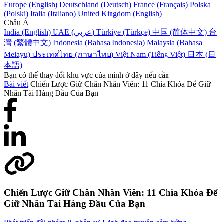
Europe (English)
Deutschland (Deutsch)
France (Français)
Polska
(Polski)
Italia (Italiano)
United Kingdom (English)
Châu Á
India (English)
UAE (عربي)
Türkiye (Türkçe)
中国 (简体中文)
台
灣 (繁體中文)
Indonesia (Bahasa Indonesia)
Malaysia (Bahasa
Melayu)
ประเทศไทย (ภาษาไทย)
Việt Nam (Tiếng Việt)
日本 (日
本語)
Bạn có thể thay đổi khu vực của mình ở đây nếu cần
Bài viết
Chiến Lược Giữ Chân Nhân Viên: 11 Chìa Khóa Để Giữ
Nhân Tài Hàng Đầu Của Bạn
Chiến Lược Giữ Chân Nhân Viên: 11 Chìa Khóa Để
Giữ Nhân Tài Hàng Đầu Của Bạn