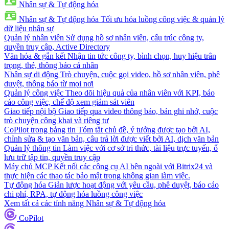
Nhân sự & Tự động hóa
Nhân sự & Tự động hóa
Tối ưu hóa luồng công việc & quản lý
dữ liệu nhân sự
Quản lý nhân viên
Sử dụng hồ sơ nhân viên, cấu trúc công ty,
quyền truy cập, Active Directory
Văn hóa & gắn kết
Nhận tin tức công ty, bình chọn, huy hiệu trân
trọng, thẻ, thông báo cá nhân
Nhân sự di động
Trò chuyện, cuộc gọi video, hồ sơ nhân viên, phê
duyệt, thông báo từ mọi nơi
Quản lý công việc
Theo dõi hiệu quả của nhân viên với KPI, báo
cáo công việc, chế độ xem giám sát viên
Giao tiếp nội bộ
Giao tiếp qua video thông báo, bản ghi nhớ, cuộc
trò chuyện công khai và riêng tư
CoPilot trong bảng tin
Tóm tắt chủ đề, ý tưởng được tạo bởi AI,
chỉnh sửa & tạo văn bản, câu trả lời được viết bởi AI, dịch văn bản
Quản lý thông tin
Làm việc với cơ sở tri thức, tài liệu trực tuyến, ổ
lưu trữ tập tin, quyền truy cập
Máy chủ MCP
Kết nối các công cụ AI bên ngoài với Bitrix24 và
thực hiện các thao tác bảo mật trong không gian làm việc.
Tự động hóa
Giản lược hoạt động với yêu cầu, phê duyệt, báo cáo
chi phí, RPA, tự động hóa luồng công việc
Xem tất cả các tính năng Nhân sự & Tự động hóa
CoPilot