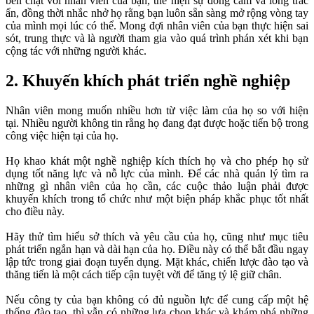
bền chặt với nhân viên của bạn, thể hiện sự đồng cảm và lòng trắc
ẩn, đồng thời nhắc nhở họ rằng bạn luôn sẵn sàng mở rộng vòng tay
của mình mọi lúc có thể. Mong đợi nhân viên của bạn thực hiện sai
sót, trung thực và là người tham gia vào quá trình phán xét khi bạn
cộng tác với những người khác.
2. Khuyến khích phát triển nghề nghiệp
Nhân viên mong muốn nhiều hơn từ việc làm của họ so với hiện
tại. Nhiều người không tin rằng họ đang đạt được hoặc tiến bộ trong
công việc hiện tại của họ.
Họ khao khát một nghề nghiệp kích thích họ và cho phép họ sử
dụng tốt năng lực và nỗ lực của mình. Để các nhà quản lý tìm ra
những gì nhân viên của họ cần, các cuộc thảo luận phải được
khuyến khích trong tổ chức như một biện pháp khắc phục tốt nhất
cho điều này.
Hãy thử tìm hiểu sở thích và yêu cầu của họ, cũng như mục tiêu
phát triển ngắn hạn và dài hạn của họ. Điều này có thể bắt đầu ngay
lập tức trong giai đoạn tuyển dụng. Mặt khác, chiến lược đào tạo và
thăng tiến là một cách tiếp cận tuyệt vời để tăng tỷ lệ giữ chân.
Nếu công ty của bạn không có đủ nguồn lực để cung cấp một hệ
thống đào tạo, thì vẫn có những lựa chọn khác và khám phá những