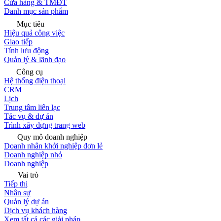
Cửa hàng & TMĐT
Danh mục sản phẩm
Mục tiêu
Hiệu quả công việc
Giao tiếp
Tính lưu động
Quản lý & lãnh đạo
Công cụ
Hệ thống điện thoại
CRM
Lịch
Trung tâm liên lạc
Tác vụ & dự án
Trình xây dựng trang web
Quy mô doanh nghiệp
Doanh nhân khởi nghiệp đơn lẻ
Doanh nghiệp nhỏ
Doanh nghiệp
Vai trò
Tiếp thị
Nhân sự
Quản lý dự án
Dịch vụ khách hàng
Xem tất cả các giải pháp