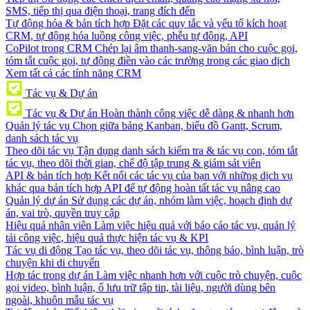
SMS, tiếp thị qua điện thoại, trang đích đến
Tự động hóa & bản tích hợp
Đặt các quy tắc và yếu tố kích hoạt
CRM, tự động hóa luồng công việc, phễu tự động, API
CoPilot trong CRM
Chép lại âm thanh-sang-văn bản cho cuộc gọi,
tóm tắt cuộc gọi, tự động điền vào các trường trong các giao dịch
Xem tất cả các tính năng CRM
Tác vụ & Dự án
Tác vụ & Dự án
Hoàn thành công việc dễ dàng & nhanh hơn
Quản lý tác vụ
Chọn giữa bảng Kanban, biểu đồ Gantt, Scrum,
danh sách tác vụ
Theo dõi tác vụ
Tận dụng danh sách kiểm tra & tác vụ con, tóm tắt
tác vụ, theo dõi thời gian, chế độ tập trung & giám sát viên
API & bản tích hợp
Kết nối các tác vụ của bạn với những dịch vụ
khác qua bản tích hợp API để tự động hoàn tất tác vụ nâng cao
Quản lý dự án
Sử dụng các dự án, nhóm làm việc, hoạch định dự
án, vai trò, quyền truy cập
Hiệu quả nhân viên
Làm việc hiệu quả với báo cáo tác vụ, quản lý
tải công việc, hiệu quả thực hiện tác vụ & KPI
Tác vụ di động
Tạo tác vụ, theo dõi tác vụ, thông báo, bình luận, trò
chuyện khi di chuyển
Hợp tác trong dự án
Làm việc nhanh hơn với cuộc trò chuyện, cuộc
gọi video, bình luận, ổ lưu trữ tập tin, tài liệu, người dùng bên
ngoài, khuôn mẫu tác vụ