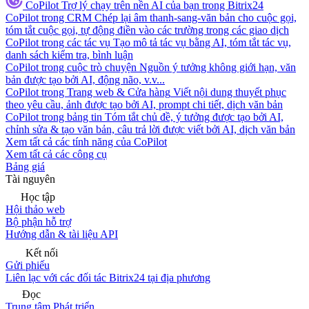
CoPilot
Trợ lý chạy trên nền AI của bạn trong Bitrix24
CoPilot trong CRM
Chép lại âm thanh-sang-văn bản cho cuộc gọi,
tóm tắt cuộc gọi, tự động điền vào các trường trong các giao dịch
CoPilot trong các tác vụ
Tạo mô tả tác vụ bằng AI, tóm tắt tác vụ,
danh sách kiểm tra, bình luận
CoPilot trong cuộc trò chuyện
Nguồn ý tưởng không giới hạn, văn
bản được tạo bởi AI, động não, v.v...
CoPilot trong Trang web & Cửa hàng
Viết nội dung thuyết phục
theo yêu cầu, ảnh được tạo bởi AI, prompt chi tiết, dịch văn bản
CoPilot trong bảng tin
Tóm tắt chủ đề, ý tưởng được tạo bởi AI,
chỉnh sửa & tạo văn bản, câu trả lời được viết bởi AI, dịch văn bản
Xem tất cả các tính năng của CoPilot
Xem tất cả các công cụ
Bảng giá
Tài nguyên
Học tập
Hội thảo web
Bộ phận hỗ trợ
Hướng dẫn & tài liệu API
Kết nối
Gửi phiếu
Liên lạc với các đối tác Bitrix24 tại địa phương
Đọc
Trung tâm Phát triển