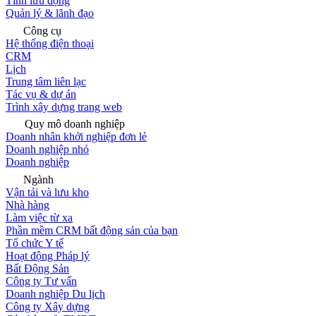
Tính lưu động
Quản lý & lãnh đạo
Công cụ
Hệ thống điện thoại
CRM
Lịch
Trung tâm liên lạc
Tác vụ & dự án
Trình xây dựng trang web
Quy mô doanh nghiệp
Doanh nhân khởi nghiệp đơn lẻ
Doanh nghiệp nhỏ
Doanh nghiệp
Ngành
Vận tải và lưu kho
Nhà hàng
Làm việc từ xa
Phần mềm CRM bất động sản của bạn
Tổ chức Y tế
Hoạt động Pháp lý
Bất Động Sản
Công ty Tư vấn
Doanh nghiệp Du lịch
Công ty Xây dựng