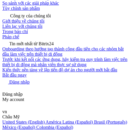
So sánh với các giải pháp khác
Tùy chỉnh sản phẩm
Công ty của chúng tôi
Giới thiệu về chúng tôi
Liên lạc với chúng tôi
Trong báo chí
Pháp chế
Tin mới nhất từ Bitrix24
Onboarding theo hướng tạo thành công đầu tiên cho các nhóm bắt
đầu làm việc trên thiết bị di động
Trước khi kết nối các ứng dụng, hãy kiểm tra quy trình làm việc trên
thiết bị di động mà nhân viên thực sự sử dụng
Kiến thức nền tảng về lập tiến độ dự án cho người mới bắt đầu
Bắt đầu ngay
Đăng nhập
Đăng nhập
My account
vn
Châu Mỹ
United States (English)
América Latina (Español)
Brasil (Português)
México (Español)
Colombia (Español)