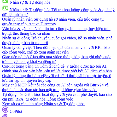
Nhân sự & Tự động hóa
Nhân sự & Tự động hóa
Tối ưu hóa luồng công việc & quản lý
dữ liệu nhân sự
Quản lý nhân viên
Sử dụng hồ sơ nhân viên, cấu trúc công ty,
quyền truy cập, Active Directory
Văn hóa & gắn kết
Nhận tin tức công ty, bình chọn, huy hiệu trân
trọng, thẻ, thông báo cá nhân
Nhân sự di động
Trò chuyện, cuộc gọi video, hồ sơ nhân viên, phê
duyệt, thông báo từ mọi nơi
Quản lý công việc
Theo dõi hiệu quả của nhân viên với KPI, báo
cáo công việc, chế độ xem giám sát viên
Giao tiếp nội bộ
Giao tiếp qua video thông báo, bản ghi nhớ, cuộc
trò chuyện công khai và riêng tư
CoPilot trong bảng tin
Tóm tắt chủ đề, ý tưởng được tạo bởi AI,
chỉnh sửa & tạo văn bản, câu trả lời được viết bởi AI, dịch văn bản
Quản lý thông tin
Làm việc với cơ sở tri thức, tài liệu trực tuyến, ổ
lưu trữ tập tin, quyền truy cập
Máy chủ MCP
Kết nối các công cụ AI bên ngoài với Bitrix24 và
thực hiện các thao tác bảo mật trong không gian làm việc.
Tự động hóa
Giản lược hoạt động với yêu cầu, phê duyệt, báo cáo
chi phí, RPA, tự động hóa luồng công việc
Xem tất cả các tính năng Nhân sự & Tự động hóa
CoPilot