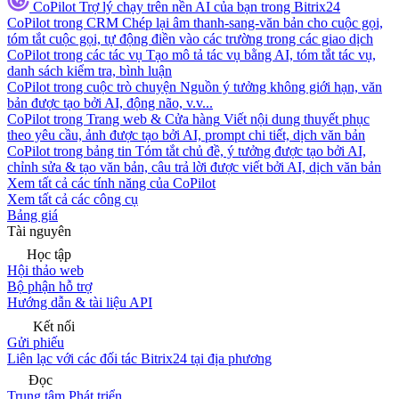
CoPilot
Trợ lý chạy trên nền AI của bạn trong Bitrix24
CoPilot trong CRM
Chép lại âm thanh-sang-văn bản cho cuộc gọi,
tóm tắt cuộc gọi, tự động điền vào các trường trong các giao dịch
CoPilot trong các tác vụ
Tạo mô tả tác vụ bằng AI, tóm tắt tác vụ,
danh sách kiểm tra, bình luận
CoPilot trong cuộc trò chuyện
Nguồn ý tưởng không giới hạn, văn
bản được tạo bởi AI, động não, v.v...
CoPilot trong Trang web & Cửa hàng
Viết nội dung thuyết phục
theo yêu cầu, ảnh được tạo bởi AI, prompt chi tiết, dịch văn bản
CoPilot trong bảng tin
Tóm tắt chủ đề, ý tưởng được tạo bởi AI,
chỉnh sửa & tạo văn bản, câu trả lời được viết bởi AI, dịch văn bản
Xem tất cả các tính năng của CoPilot
Xem tất cả các công cụ
Bảng giá
Tài nguyên
Học tập
Hội thảo web
Bộ phận hỗ trợ
Hướng dẫn & tài liệu API
Kết nối
Gửi phiếu
Liên lạc với các đối tác Bitrix24 tại địa phương
Đọc
Trung tâm Phát triển