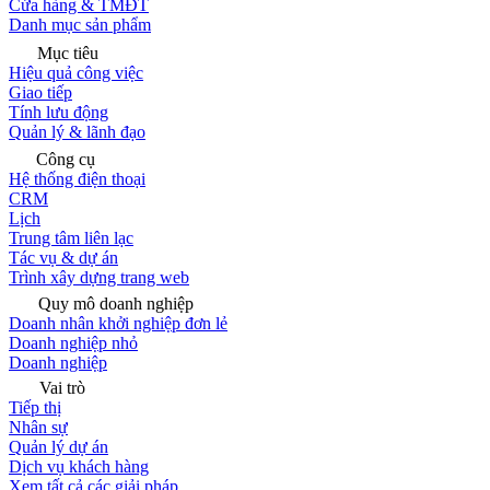
Cửa hàng & TMĐT
Danh mục sản phẩm
Mục tiêu
Hiệu quả công việc
Giao tiếp
Tính lưu động
Quản lý & lãnh đạo
Công cụ
Hệ thống điện thoại
CRM
Lịch
Trung tâm liên lạc
Tác vụ & dự án
Trình xây dựng trang web
Quy mô doanh nghiệp
Doanh nhân khởi nghiệp đơn lẻ
Doanh nghiệp nhỏ
Doanh nghiệp
Vai trò
Tiếp thị
Nhân sự
Quản lý dự án
Dịch vụ khách hàng
Xem tất cả các giải pháp