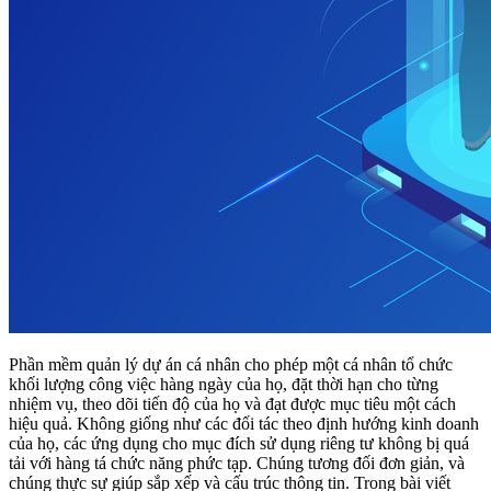
Phần mềm quản lý dự án cá nhân cho phép một cá nhân tổ chức
khối lượng công việc hàng ngày của họ, đặt thời hạn cho từng
nhiệm vụ, theo dõi tiến độ của họ và đạt được mục tiêu một cách
hiệu quả. Không giống như các đối tác theo định hướng kinh doanh
của họ, các ứng dụng cho mục đích sử dụng riêng tư không bị quá
tải với hàng tá chức năng phức tạp. Chúng tương đối đơn giản, và
chúng thực sự giúp sắp xếp và cấu trúc thông tin. Trong bài viết