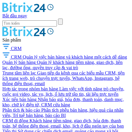
Bắt đầu ngay
Sản phẩm
CRM
CRM
Quản lý việc bán hàng và khách hàng một cách dễ dàng
Quản lý bán hàng
Quản lý khách hàng tiềm năng, giao dịch, liên
lạc, đường ống, quyền truy cập & vai trò
Trung tâm liên lạc
Giao tiếp đa kênh qua các biểu mẫu CRM, tiện
ích trang web, trò chuyện trực tuyến, WhatsApp, Instagram, hệ
thống điện thoại, email
Hợp tác trong nhóm bán hàng
Làm việc với tính năng trò chuyện,
cuộc gọi video, tác vụ, lịch, ổ lưu trữ tập tin, tài liệu trực tuyến
Xúc tiến bán hàng
Nhận báo giá, hóa đơn, thanh toán, danh mục,
kho, chữ ký điện tử, CRM cửa hàng
Phân tích & báo cáo
Phân tích phễu bán hàng, hiệu quả của nhân
viên, Trí tuệ bán hàng, báo cáo BI
CRM di động
Khách hàng tiềm năng, giao dịch, hóa đơn, thanh
toán, hệ thống điện thoại, email, kho, lịch ở đầu ngón tay của bạn
Tiếp thị
Sử dụng các chiến dịch email, quảng cáo mạng xã hội,