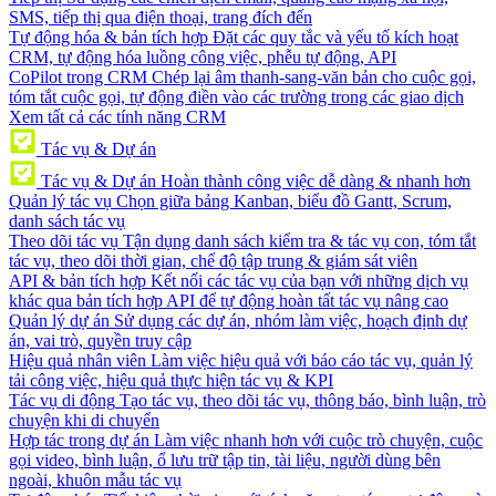
SMS, tiếp thị qua điện thoại, trang đích đến
Tự động hóa & bản tích hợp
Đặt các quy tắc và yếu tố kích hoạt
CRM, tự động hóa luồng công việc, phễu tự động, API
CoPilot trong CRM
Chép lại âm thanh-sang-văn bản cho cuộc gọi,
tóm tắt cuộc gọi, tự động điền vào các trường trong các giao dịch
Xem tất cả các tính năng CRM
Tác vụ & Dự án
Tác vụ & Dự án
Hoàn thành công việc dễ dàng & nhanh hơn
Quản lý tác vụ
Chọn giữa bảng Kanban, biểu đồ Gantt, Scrum,
danh sách tác vụ
Theo dõi tác vụ
Tận dụng danh sách kiểm tra & tác vụ con, tóm tắt
tác vụ, theo dõi thời gian, chế độ tập trung & giám sát viên
API & bản tích hợp
Kết nối các tác vụ của bạn với những dịch vụ
khác qua bản tích hợp API để tự động hoàn tất tác vụ nâng cao
Quản lý dự án
Sử dụng các dự án, nhóm làm việc, hoạch định dự
án, vai trò, quyền truy cập
Hiệu quả nhân viên
Làm việc hiệu quả với báo cáo tác vụ, quản lý
tải công việc, hiệu quả thực hiện tác vụ & KPI
Tác vụ di động
Tạo tác vụ, theo dõi tác vụ, thông báo, bình luận, trò
chuyện khi di chuyển
Hợp tác trong dự án
Làm việc nhanh hơn với cuộc trò chuyện, cuộc
gọi video, bình luận, ổ lưu trữ tập tin, tài liệu, người dùng bên
ngoài, khuôn mẫu tác vụ