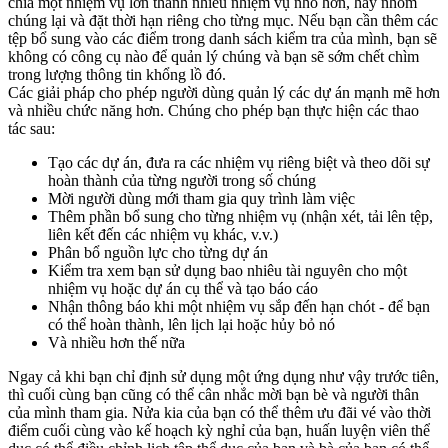
chia một nhiệm vụ lớn thành nhiều nhiệm vụ nhỏ hơn, hãy nhóm
chúng lại và đặt thời hạn riêng cho từng mục. Nếu bạn cần thêm các
tệp bổ sung vào các điểm trong danh sách kiểm tra của mình, bạn sẽ
không có công cụ nào để quản lý chúng và bạn sẽ sớm chết chìm
trong lượng thông tin khổng lồ đó.
Các giải pháp cho phép người dùng quản lý các dự án mạnh mẽ hơn
và nhiều chức năng hơn. Chúng cho phép bạn thực hiện các thao
tác sau:
Tạo các dự án, đưa ra các nhiệm vụ riêng biệt và theo dõi sự
hoàn thành của từng người trong số chúng
Mời người dùng mới tham gia quy trình làm việc
Thêm phần bổ sung cho từng nhiệm vụ (nhận xét, tải lên tệp,
liên kết đến các nhiệm vụ khác, v.v.)
Phân bổ nguồn lực cho từng dự án
Kiểm tra xem bạn sử dụng bao nhiêu tài nguyên cho một
nhiệm vụ hoặc dự án cụ thể và tạo báo cáo
Nhận thông báo khi một nhiệm vụ sắp đến hạn chót - để bạn
có thể hoàn thành, lên lịch lại hoặc hủy bỏ nó
Và nhiều hơn thế nữa
Ngay cả khi bạn chỉ định sử dụng một ứng dụng như vậy trước tiên,
thì cuối cùng bạn cũng có thể cân nhắc mời bạn bè và người thân
của mình tham gia. Nửa kia của bạn có thể thêm ưu đãi vé vào thời
điểm cuối cùng vào kế hoạch kỳ nghỉ của bạn, huấn luyện viên thể