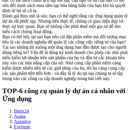
dục có thể điều chỉnh lịch tập thể dục của bạn và bà của bạn có thể
sửa đổi danh sách mua sắm tạp hóa hàng tuần của bạn khi bà quyết
định từ bỏ sô cô la.
Đánh giá theo mô tả này, bạn có thể nghĩ rằng các ứng dụng quản lý
dự án rất phức tạp. Nhưng trên thực tế, chúng có giao diện đẹp và
thực sự trực quan. Bạn sẽ không cần phải thuê một gia sư để tìm
hiểu cách chúng hoạt động.
Bạn có thể hỏi, tại sao bạn nên cài đặt phần mềm mà đối tượng mục
tiêu là các doanh nghiệp để quản lý các công việc riêng tư của bạn?
Tại sao không tải xuống một ứng dụng ban đầu được tạo cho người
dùng riêng tư? Vấn đề là đăng ký kinh doanh cho phép các nhà phát
triển kiếm lợi nhuận trên sản phẩm của họ và đầu tư các khoản tiền
này vào các bản nâng cấp của nó. Nhà cung cấp phần mềm càng
kiếm được nhiều tiền từ các giải pháp của họ, thì họ càng cung cấp
các sản phẩm tiên tiến hơn - và đây là lý do tại sao chúng ta sẽ tập
trung vào các công cụ cấp doanh nghiệp trong bài viết này.
TOP-6 công cụ quản lý dự án cá nhân với
Ứng dụng
Bitrix24
Asana
Azendoo
Evernote