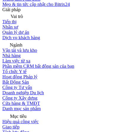
Mẹo & tin tức cập nhật cho Bitrix24
Giải pháp
Vai trò
Tiếp thị
Nhân sự
Quản lý dự án
Dịch vụ khách hàng
Ngành
Vận tải và lưu kho
Nhà hàng
Làm việc từ xa
Phần mềm CRM bất động sản của bạn
Tổ chức Y tế
Hoạt động Pháp lý
Bất Động Sản
Công ty Tư vấn
Doanh nghiệp Du lịch
Công ty Xây dựng
Cửa hàng & TMĐT
Danh mục sản phẩm
Mục tiêu
Hiệu quả công việc
Giao tiếp