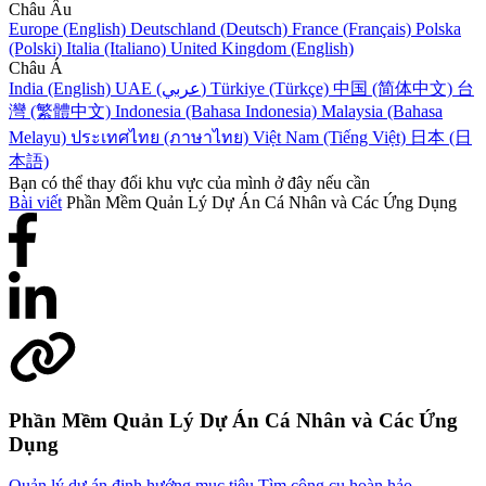
Châu Âu
Europe (English)
Deutschland (Deutsch)
France (Français)
Polska
(Polski)
Italia (Italiano)
United Kingdom (English)
Châu Á
India (English)
UAE (عربي)
Türkiye (Türkçe)
中国 (简体中文)
台
灣 (繁體中文)
Indonesia (Bahasa Indonesia)
Malaysia (Bahasa
Melayu)
ประเทศไทย (ภาษาไทย)
Việt Nam (Tiếng Việt)
日本 (日
本語)
Bạn có thể thay đổi khu vực của mình ở đây nếu cần
Bài viết
Phần Mềm Quản Lý Dự Án Cá Nhân và Các Ứng Dụng
Phần Mềm Quản Lý Dự Án Cá Nhân và Các Ứng
Dụng
Quản lý dự án định hướng mục tiêu
Tìm công cụ hoàn hảo