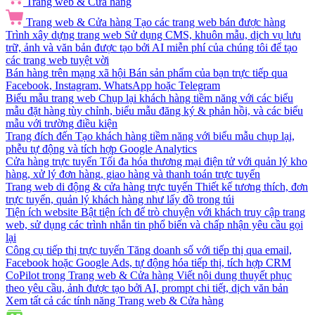
Trang web & Cửa hàng
Trang web & Cửa hàng
Tạo các trang web bán được hàng
Trình xây dựng trang web
Sử dụng CMS, khuôn mẫu, dịch vụ lưu
trữ, ảnh và văn bản được tạo bởi AI miễn phí của chúng tôi để tạo
các trang web tuyệt vời
Bán hàng trên mạng xã hội
Bán sản phẩm của bạn trực tiếp qua
Facebook, Instagram, WhatsApp hoặc Telegram
Biểu mẫu trang web
Chụp lại khách hàng tiềm năng với các biểu
mẫu đặt hàng tùy chỉnh, biểu mẫu đăng ký & phản hồi, và các biểu
mẫu với trường điều kiện
Trang đích đến
Tạo khách hàng tiềm năng với biểu mẫu chụp lại,
phễu tự động và tích hợp Google Analytics
Cửa hàng trực tuyến
Tối đa hóa thương mại điện tử với quản lý kho
hàng, xử lý đơn hàng, giao hàng và thanh toán trực tuyến
Trang web di động & cửa hàng trực tuyến
Thiết kế tương thích, đơn
trực tuyến, quản lý khách hàng như lấy đồ trong túi
Tiện ích website
Bật tiện ích để trò chuyện với khách truy cập trang
web, sử dụng các trình nhắn tin phổ biến và chấp nhận yêu cầu gọi
lại
Công cụ tiếp thị trực tuyến
Tăng doanh số với tiếp thị qua email,
Facebook hoặc Google Ads, tự động hóa tiếp thị, tích hợp CRM
CoPilot trong Trang web & Cửa hàng
Viết nội dung thuyết phục
theo yêu cầu, ảnh được tạo bởi AI, prompt chi tiết, dịch văn bản
Xem tất cả các tính năng Trang web & Cửa hàng