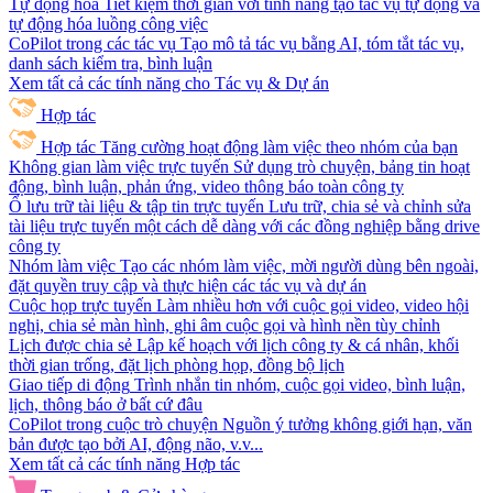
Tự động hóa
Tiết kiệm thời gian với tính năng tạo tác vụ tự động và
tự động hóa luồng công việc
CoPilot trong các tác vụ
Tạo mô tả tác vụ bằng AI, tóm tắt tác vụ,
danh sách kiểm tra, bình luận
Xem tất cả các tính năng cho Tác vụ & Dự án
Hợp tác
Hợp tác
Tăng cường hoạt động làm việc theo nhóm của bạn
Không gian làm việc trực tuyến
Sử dụng trò chuyện, bảng tin hoạt
động, bình luận, phản ứng, video thông báo toàn công ty
Ổ lưu trữ tài liệu & tập tin trực tuyến
Lưu trữ, chia sẻ và chỉnh sửa
tài liệu trực tuyến một cách dễ dàng với các đồng nghiệp bằng drive
công ty
Nhóm làm việc
Tạo các nhóm làm việc, mời người dùng bên ngoài,
đặt quyền truy cập và thực hiện các tác vụ và dự án
Cuộc họp trực tuyến
Làm nhiều hơn với cuộc gọi video, video hội
nghị, chia sẻ màn hình, ghi âm cuộc gọi và hình nền tùy chỉnh
Lịch được chia sẻ
Lập kế hoạch với lịch công ty & cá nhân, khối
thời gian trống, đặt lịch phòng họp, đồng bộ lịch
Giao tiếp di động
Trình nhắn tin nhóm, cuộc gọi video, bình luận,
lịch, thông báo ở bất cứ đâu
CoPilot trong cuộc trò chuyện
Nguồn ý tưởng không giới hạn, văn
bản được tạo bởi AI, động não, v.v...
Xem tất cả các tính năng Hợp tác