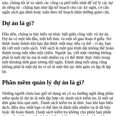
này, chúng tôi sẽ so sánh các công cụ phổ biến nhất để xử lý các dự
án riêng tư - chẳng hạn như lập kế hoạch cho các kỳ nghỉ, cơ cấu
ngân sách gia đình hoặc tuân theo kế hoạch dinh dưỡng giảm cân.
Dự án là gì?
Đầu tiên, chúng ta hãy hiểu sự khác biệt giữa công việc và dự án.
Dự án có một bắt đầu, một kết thúc và một số giai đoạn ở giữa. Nó
được hoàn thành khi bạn đạt được một mục tiêu cụ thể - ví dụ, bạn
đã viết một cuốn sách. Viết sách là một quá trình dài không thể hoàn
thành trong một sớm một chiều. Ngược lại, viết một chương không
phải là một dự án mà là một nhiệm vụ có thể được thực hiện trong
một khoảng thời gian tương đối ngắn. Đánh răng mỗi sáng cũng
không phải là một dự án vì nó là một thủ tục đơn giản và lặp đi lặp
lại.
Phần mềm quản lý dự án là gì?
Những người chưa bao giờ sử dụng nó có xu hướng nghĩ rằng phần
mềm quản lý dự án là một tập hợp các danh sách kiểm tra, là một sự
đơn giản hóa quá mức. Danh sách kiểm tra là tĩnh. Sau khi bạn biên
dịch, điều duy nhất bạn có thể làm là đánh dấu nhiệm vụ là đã hủy
hoặc đã hoàn thành. Danh sách kiểm tra không cho phép bạn phân