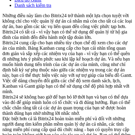
Danh sách kiểm tra
Những điều này làm cho Bitrix24 trở thành một lựa chọn tuyệt vời
không chỉ cho việc quản lý dự án cá nhân mà còn cho tất cả các loại
dự án, bao gồm các tác vụ liên quan đến công việc phức tạp hơn.
Bitrix24 có tất cả - vì vậy bạn có thể sử dụng để quản lý từ hộ gia
đình của mình đến điều hành một tập đoàn lớn.
Bitrix24 cung cấp cho bạn nhiều tùy chọn chế độ xem cho các dự
án của mình. Bảng Kanban cung cấp cho bạn cái nhìn tổng quan
đơn giản và sắp xếp các nhiệm vụ của bạn - vì vậy bạn có thể quên
đi những lưu ý phiền phức sau khi lập kế hoạch dự án. Và nếu bạn
muốn hình dung tiến trình của các dự án của mình, cũng như chỉ
định bất kỳ sự phụ thuộc nào giữa các nhiệm vụ trong các dự án
này, bạn có thể thực hiện việc này với sự trợ giúp của biểu đồ Gantt.
Việc dễ dàng chuyển đổi giữa các chế độ xem danh sách, lịch,
Kanban và Gantt giúp bạn có thể sử dụng chế độ phù hợp nhất với
mình.
Bitrix24 sẽ không bao giờ để bạn bỏ lỡ thời hạn và bạn có thể dựa
vào đó để giúp mình luôn có tổ chức và đi đúng hướng. Bạn có thể
chắc chắn rằng tất cả các dự án quan trọng của bạn sẽ được hoàn
thành đúng hạn nhờ những lời nhắc nhở.
Đặc biệt hơn cả là Bitrix24 hoàn toàn miễn phí và đối với những
người đang tìm kiếm phần mềm quản lý dự án cá nhân, các tính
năng miễn phí cung cấp quá đủ chức năng - bạn có quyền truy cập
hoàn toàn không giới hạn vào các tác vụ và dự án. Bạn có thể thêm