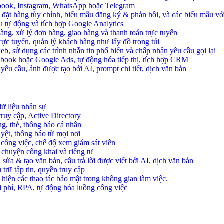
ebook, Instagram, WhatsApp hoặc Telegram
 đặt hàng tùy chỉnh, biểu mẫu đăng ký & phản hồi, và các biểu mẫu với
u tự động và tích hợp Google Analytics
àng, xử lý đơn hàng, giao hàng và thanh toán trực tuyến
trực tuyến, quản lý khách hàng như lấy đồ trong túi
web, sử dụng các trình nhắn tin phổ biến và chấp nhận yêu cầu gọi lại
cebook hoặc Google Ads, tự động hóa tiếp thị, tích hợp CRM
yêu cầu, ảnh được tạo bởi AI, prompt chi tiết, dịch văn bản
dữ liệu nhân sự
truy cập, Active Directory
ng, thẻ, thông báo cá nhân
yệt, thông báo từ mọi nơi
 công việc, chế độ xem giám sát viên
ò chuyện công khai và riêng tư
 sửa & tạo văn bản, câu trả lời được viết bởi AI, dịch văn bản
u trữ tập tin, quyền truy cập
 hiện các thao tác bảo mật trong không gian làm việc.
i phí, RPA, tự động hóa luồng công việc