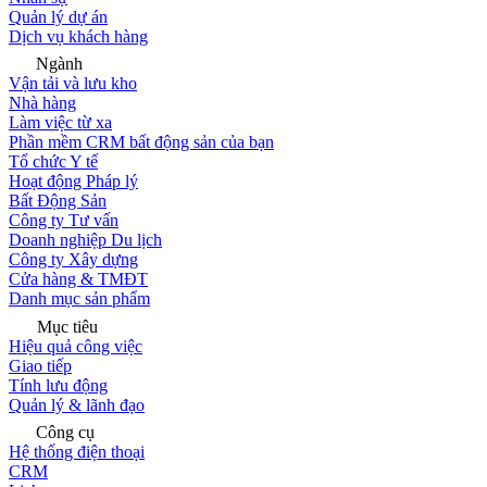
Quản lý dự án
Dịch vụ khách hàng
Ngành
Vận tải và lưu kho
Nhà hàng
Làm việc từ xa
Phần mềm CRM bất động sản của bạn
Tổ chức Y tế
Hoạt động Pháp lý
Bất Động Sản
Công ty Tư vấn
Doanh nghiệp Du lịch
Công ty Xây dựng
Cửa hàng & TMĐT
Danh mục sản phẩm
Mục tiêu
Hiệu quả công việc
Giao tiếp
Tính lưu động
Quản lý & lãnh đạo
Công cụ
Hệ thống điện thoại
CRM