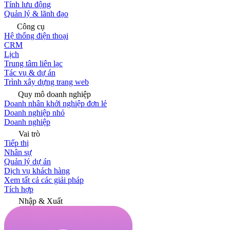
Tính lưu động
Quản lý & lãnh đạo
Công cụ
Hệ thống điện thoại
CRM
Lịch
Trung tâm liên lạc
Tác vụ & dự án
Trình xây dựng trang web
Quy mô doanh nghiệp
Doanh nhân khởi nghiệp đơn lẻ
Doanh nghiệp nhỏ
Doanh nghiệp
Vai trò
Tiếp thị
Nhân sự
Quản lý dự án
Dịch vụ khách hàng
Xem tất cả các giải pháp
Tích hợp
Nhập & Xuất