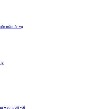
huôn mẫu tác vụ
 ty
ng web tuyệt vời