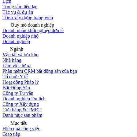
Lịch
Trung tâm liên lạc
Tác vụ & dự án
Trình xây dựng trang web
Quy mô doanh nghiệp
Doanh nhân khởi nghiệp đơn lẻ
Doanh nghiệp nhỏ
Doanh nghiệp
Ngành
Vận tải và lưu kho
Nhà hàng
Làm việc từ xa
Phần mềm CRM bất động sản của bạn
Tổ chức Y tế
Hoạt động Pháp lý
Bất Động Sản
Công ty Tư vấn
Doanh nghiệp Du lịch
Công ty Xây dựng
Cửa hàng & TMĐT
Danh mục sản phẩm
Mục tiêu
Hiệu quả công việc
Giao tiếp