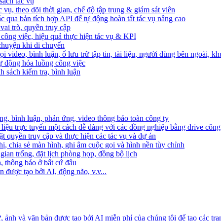
sách tác vụ
 vụ, theo dõi thời gian, chế độ tập trung & giám sát viên
c qua bản tích hợp API để tự động hoàn tất tác vụ nâng cao
ai trò, quyền truy cập
i công việc, hiệu quả thực hiện tác vụ & KPI
 chuyện khi di chuyển
 video, bình luận, ổ lưu trữ tập tin, tài liệu, người dùng bên ngoài, k
 tự động hóa luồng công việc
h sách kiểm tra, bình luận
ng, bình luận, phản ứng, video thông báo toàn công ty
i liệu trực tuyến một cách dễ dàng với các đồng nghiệp bằng drive công
t quyền truy cập và thực hiện các tác vụ và dự án
ị, chia sẻ màn hình, ghi âm cuộc gọi và hình nền tùy chỉnh
gian trống, đặt lịch phòng họp, đồng bộ lịch
h, thông báo ở bất cứ đâu
 được tạo bởi AI, động não, v.v...
ảnh và văn bản được tạo bởi AI miễn phí của chúng tôi để tạo các tra