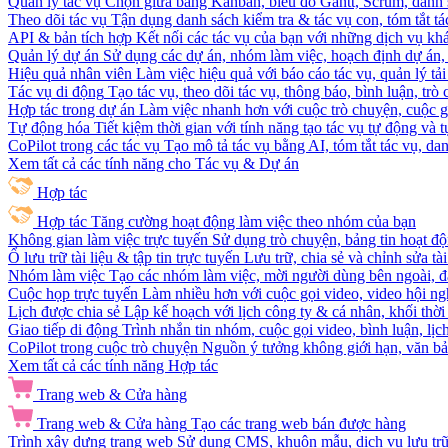
Quản lý tác vụ
Chọn giữa bảng Kanban, biểu đồ Gantt, Scrum, danh 
Theo dõi tác vụ
Tận dụng danh sách kiểm tra & tác vụ con, tóm tắt tác
API & bản tích hợp
Kết nối các tác vụ của bạn với những dịch vụ khá
Quản lý dự án
Sử dụng các dự án, nhóm làm việc, hoạch định dự án, v
Hiệu quả nhân viên
Làm việc hiệu quả với báo cáo tác vụ, quản lý tả
Tác vụ di động
Tạo tác vụ, theo dõi tác vụ, thông báo, bình luận, trò
Hợp tác trong dự án
Làm việc nhanh hơn với cuộc trò chuyện, cuộc gọi
Tự động hóa
Tiết kiệm thời gian với tính năng tạo tác vụ tự động và
CoPilot trong các tác vụ
Tạo mô tả tác vụ bằng AI, tóm tắt tác vụ, dan
Xem tất cả các tính năng cho Tác vụ & Dự án
Hợp tác
Hợp tác
Tăng cường hoạt động làm việc theo nhóm của bạn
Không gian làm việc trực tuyến
Sử dụng trò chuyện, bảng tin hoạt độ
Ổ lưu trữ tài liệu & tập tin trực tuyến
Lưu trữ, chia sẻ và chỉnh sửa tà
Nhóm làm việc
Tạo các nhóm làm việc, mời người dùng bên ngoài, đặ
Cuộc họp trực tuyến
Làm nhiều hơn với cuộc gọi video, video hội ngh
Lịch được chia sẻ
Lập kế hoạch với lịch công ty & cá nhân, khối thời 
Giao tiếp di động
Trình nhắn tin nhóm, cuộc gọi video, bình luận, lịc
CoPilot trong cuộc trò chuyện
Nguồn ý tưởng không giới hạn, văn bản
Xem tất cả các tính năng Hợp tác
Trang web & Cửa hàng
Trang web & Cửa hàng
Tạo các trang web bán được hàng
Trình xây dựng trang web
Sử dụng CMS, khuôn mẫu, dịch vụ lưu trữ, 