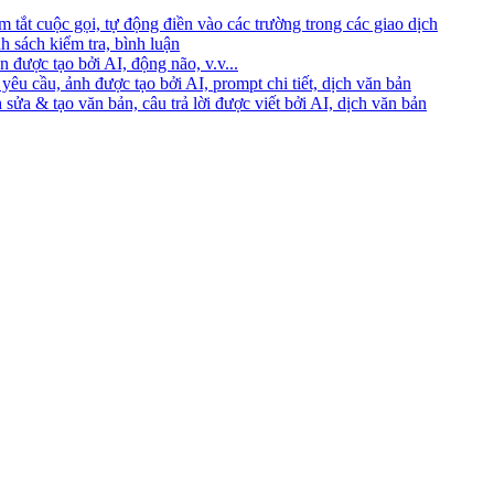
 tắt cuộc gọi, tự động điền vào các trường trong các giao dịch
h sách kiểm tra, bình luận
 được tạo bởi AI, động não, v.v...
yêu cầu, ảnh được tạo bởi AI, prompt chi tiết, dịch văn bản
 sửa & tạo văn bản, câu trả lời được viết bởi AI, dịch văn bản