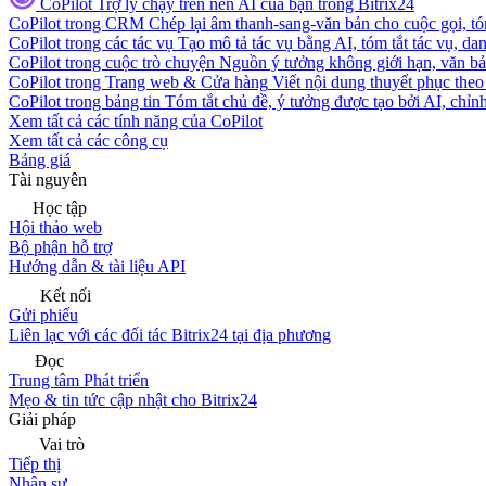
CoPilot
Trợ lý chạy trên nền AI của bạn trong Bitrix24
CoPilot trong CRM
Chép lại âm thanh-sang-văn bản cho cuộc gọi, tóm
CoPilot trong các tác vụ
Tạo mô tả tác vụ bằng AI, tóm tắt tác vụ, dan
CoPilot trong cuộc trò chuyện
Nguồn ý tưởng không giới hạn, văn bản
CoPilot trong Trang web & Cửa hàng
Viết nội dung thuyết phục theo 
CoPilot trong bảng tin
Tóm tắt chủ đề, ý tưởng được tạo bởi AI, chỉnh
Xem tất cả các tính năng của CoPilot
Xem tất cả các công cụ
Bảng giá
Tài nguyên
Học tập
Hội thảo web
Bộ phận hỗ trợ
Hướng dẫn & tài liệu API
Kết nối
Gửi phiếu
Liên lạc với các đối tác Bitrix24 tại địa phương
Đọc
Trung tâm Phát triển
Mẹo & tin tức cập nhật cho Bitrix24
Giải pháp
Vai trò
Tiếp thị
Nhân sự