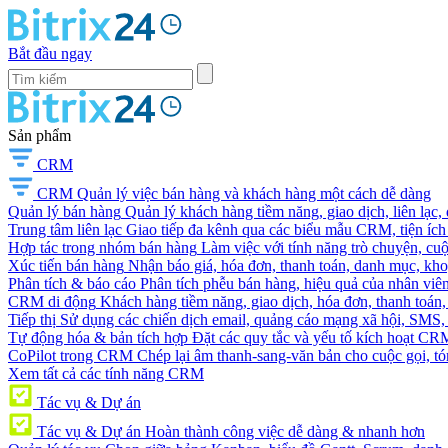
Bắt đầu ngay
Sản phẩm
CRM
CRM
Quản lý việc bán hàng và khách hàng một cách dễ dàng
Quản lý bán hàng
Quản lý khách hàng tiềm năng, giao dịch, liên lạc,
Trung tâm liên lạc
Giao tiếp đa kênh qua các biểu mẫu CRM, tiện ích 
Hợp tác trong nhóm bán hàng
Làm việc với tính năng trò chuyện, cuộc g
Xúc tiến bán hàng
Nhận báo giá, hóa đơn, thanh toán, danh mục, kh
Phân tích & báo cáo
Phân tích phễu bán hàng, hiệu quả của nhân viên
CRM di động
Khách hàng tiềm năng, giao dịch, hóa đơn, thanh toán, 
Tiếp thị
Sử dụng các chiến dịch email, quảng cáo mạng xã hội, SMS, ti
Tự động hóa & bản tích hợp
Đặt các quy tắc và yếu tố kích hoạt CR
CoPilot trong CRM
Chép lại âm thanh-sang-văn bản cho cuộc gọi, tóm
Xem tất cả các tính năng CRM
Tác vụ & Dự án
Tác vụ & Dự án
Hoàn thành công việc dễ dàng & nhanh hơn