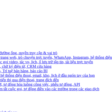
 đường ống, quyền truy cập & vai trò
trang web, trò chuyện trực tuyến, WhatsApp, Instagram, hệ thống điện 
ọi video, tác vụ, lịch, ổ lưu trữ tập tin, tài liệu trực tuyến
o, chữ ký điện tử, CRM cửa hàng
, Trí tuệ bán hàng, báo cáo BI
hệ thống điện thoại, email, kho, lịch ở đầu ngón tay của bạn
ếp thị qua điện thoại, trang đích đến
M, tự động hóa luồng công việc, phễu tự động, API
 tắt cuộc gọi, tự động điền vào các trường trong các giao dịch