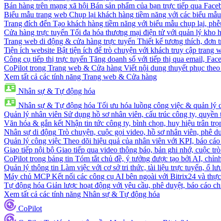
Bán hàng trên mạng xã hội
Bán sản phẩm của bạn trực tiếp qua Fac
Biểu mẫu trang web
Chụp lại khách hàng tiềm năng với các biểu mẫu
Trang đích đến
Tạo khách hàng tiềm năng với biểu mẫu chụp lại, phễ
Cửa hàng trực tuyến
Tối đa hóa thương mại điện tử với quản lý kho h
Trang web di động & cửa hàng trực tuyến
Thiết kế tương thích, đơn 
Tiện ích website
Bật tiện ích để trò chuyện với khách truy cập trang 
Công cụ tiếp thị trực tuyến
Tăng doanh số với tiếp thị qua email, Fa
CoPilot trong Trang web & Cửa hàng
Viết nội dung thuyết phục theo 
Xem tất cả các tính năng Trang web & Cửa hàng
Nhân sự & Tự động hóa
Nhân sự & Tự động hóa
Tối ưu hóa luồng công việc & quản lý 
Quản lý nhân viên
Sử dụng hồ sơ nhân viên, cấu trúc công ty, quyền 
Văn hóa & gắn kết
Nhận tin tức công ty, bình chọn, huy hiệu trân trọ
Nhân sự di động
Trò chuyện, cuộc gọi video, hồ sơ nhân viên, phê du
Quản lý công việc
Theo dõi hiệu quả của nhân viên với KPI, báo cáo
Giao tiếp nội bộ
Giao tiếp qua video thông báo, bản ghi nhớ, cuộc tr
CoPilot trong bảng tin
Tóm tắt chủ đề, ý tưởng được tạo bởi AI, chỉnh
Quản lý thông tin
Làm việc với cơ sở tri thức, tài liệu trực tuyến, ổ lư
Máy chủ MCP
Kết nối các công cụ AI bên ngoài với Bitrix24 và thực
Tự động hóa
Giản lược hoạt động với yêu cầu, phê duyệt, báo cáo ch
Xem tất cả các tính năng Nhân sự & Tự động hóa
CoPilot