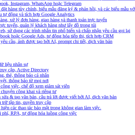
ebook, Instagram, WhatsApp hoặc Telegram
 đặt hàng tùy chỉnh, biểu mẫu đăng ký & phản hồi, và các biểu mẫu với
u tự động và tích hợp Google Analytics
àng, xử lý đơn hàng, giao hàng và thanh toán trực tuyến
trực tuyến, quản lý khách hàng như lấy đồ trong túi
web, sử dụng các trình nhắn tin phổ biến và chấp nhận yêu cầu gọi lại
cebook hoặc Google Ads, tự động hóa tiếp thị, tích hợp CRM
yêu cầu, ảnh được tạo bởi AI, prompt chi tiết, dịch văn bản
dữ liệu nhân sự
truy cập, Active Directory
ng, thẻ, thông báo cá nhân
yệt, thông báo từ mọi nơi
 công việc, chế độ xem giám sát viên
ò chuyện công khai và riêng tư
 sửa & tạo văn bản, câu trả lời được viết bởi AI, dịch văn bản
u trữ tập tin, quyền truy cập
 hiện các thao tác bảo mật trong không gian làm việc.
i phí, RPA, tự động hóa luồng công việc