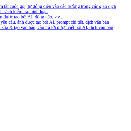
 tắt cuộc gọi, tự động điền vào các trường trong các giao dịch
h sách kiểm tra, bình luận
 được tạo bởi AI, động não, v.v...
yêu cầu, ảnh được tạo bởi AI, prompt chi tiết, dịch văn bản
 sửa & tạo văn bản, câu trả lời được viết bởi AI, dịch văn bản