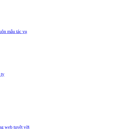
huôn mẫu tác vụ
 ty
ng web tuyệt vời