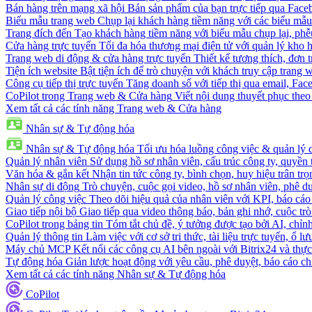
Bán hàng trên mạng xã hội
Bán sản phẩm của bạn trực tiếp qua Fac
Biểu mẫu trang web
Chụp lại khách hàng tiềm năng với các biểu mẫu
Trang đích đến
Tạo khách hàng tiềm năng với biểu mẫu chụp lại, phễ
Cửa hàng trực tuyến
Tối đa hóa thương mại điện tử với quản lý kho h
Trang web di động & cửa hàng trực tuyến
Thiết kế tương thích, đơn 
Tiện ích website
Bật tiện ích để trò chuyện với khách truy cập trang 
Công cụ tiếp thị trực tuyến
Tăng doanh số với tiếp thị qua email, Fa
CoPilot trong Trang web & Cửa hàng
Viết nội dung thuyết phục theo 
Xem tất cả các tính năng Trang web & Cửa hàng
Nhân sự & Tự động hóa
Nhân sự & Tự động hóa
Tối ưu hóa luồng công việc & quản lý 
Quản lý nhân viên
Sử dụng hồ sơ nhân viên, cấu trúc công ty, quyền 
Văn hóa & gắn kết
Nhận tin tức công ty, bình chọn, huy hiệu trân trọ
Nhân sự di động
Trò chuyện, cuộc gọi video, hồ sơ nhân viên, phê du
Quản lý công việc
Theo dõi hiệu quả của nhân viên với KPI, báo cáo
Giao tiếp nội bộ
Giao tiếp qua video thông báo, bản ghi nhớ, cuộc tr
CoPilot trong bảng tin
Tóm tắt chủ đề, ý tưởng được tạo bởi AI, chỉnh
Quản lý thông tin
Làm việc với cơ sở tri thức, tài liệu trực tuyến, ổ lư
Máy chủ MCP
Kết nối các công cụ AI bên ngoài với Bitrix24 và thực
Tự động hóa
Giản lược hoạt động với yêu cầu, phê duyệt, báo cáo ch
Xem tất cả các tính năng Nhân sự & Tự động hóa
CoPilot