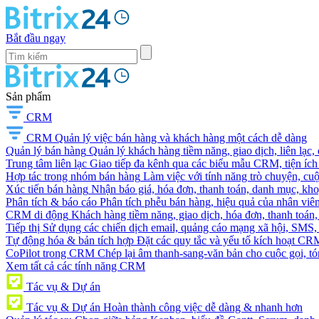
Bắt đầu ngay
Sản phẩm
CRM
CRM
Quản lý việc bán hàng và khách hàng một cách dễ dàng
Quản lý bán hàng
Quản lý khách hàng tiềm năng, giao dịch, liên lạc,
Trung tâm liên lạc
Giao tiếp đa kênh qua các biểu mẫu CRM, tiện ích 
Hợp tác trong nhóm bán hàng
Làm việc với tính năng trò chuyện, cuộc g
Xúc tiến bán hàng
Nhận báo giá, hóa đơn, thanh toán, danh mục, kh
Phân tích & báo cáo
Phân tích phễu bán hàng, hiệu quả của nhân viên
CRM di động
Khách hàng tiềm năng, giao dịch, hóa đơn, thanh toán, 
Tiếp thị
Sử dụng các chiến dịch email, quảng cáo mạng xã hội, SMS, ti
Tự động hóa & bản tích hợp
Đặt các quy tắc và yếu tố kích hoạt CR
CoPilot trong CRM
Chép lại âm thanh-sang-văn bản cho cuộc gọi, tóm
Xem tất cả các tính năng CRM
Tác vụ & Dự án
Tác vụ & Dự án
Hoàn thành công việc dễ dàng & nhanh hơn