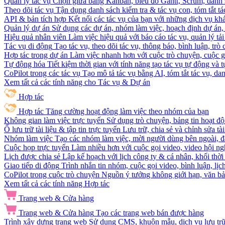
Quản lý tác vụ
Chọn giữa bảng Kanban, biểu đồ Gantt, Scrum, danh 
Theo dõi tác vụ
Tận dụng danh sách kiểm tra & tác vụ con, tóm tắt tác
API & bản tích hợp
Kết nối các tác vụ của bạn với những dịch vụ khá
Quản lý dự án
Sử dụng các dự án, nhóm làm việc, hoạch định dự án, v
Hiệu quả nhân viên
Làm việc hiệu quả với báo cáo tác vụ, quản lý tả
Tác vụ di động
Tạo tác vụ, theo dõi tác vụ, thông báo, bình luận, trò
Hợp tác trong dự án
Làm việc nhanh hơn với cuộc trò chuyện, cuộc gọi
Tự động hóa
Tiết kiệm thời gian với tính năng tạo tác vụ tự động và
CoPilot trong các tác vụ
Tạo mô tả tác vụ bằng AI, tóm tắt tác vụ, dan
Xem tất cả các tính năng cho Tác vụ & Dự án
Hợp tác
Hợp tác
Tăng cường hoạt động làm việc theo nhóm của bạn
Không gian làm việc trực tuyến
Sử dụng trò chuyện, bảng tin hoạt độ
Ổ lưu trữ tài liệu & tập tin trực tuyến
Lưu trữ, chia sẻ và chỉnh sửa tà
Nhóm làm việc
Tạo các nhóm làm việc, mời người dùng bên ngoài, đặ
Cuộc họp trực tuyến
Làm nhiều hơn với cuộc gọi video, video hội ngh
Lịch được chia sẻ
Lập kế hoạch với lịch công ty & cá nhân, khối thời 
Giao tiếp di động
Trình nhắn tin nhóm, cuộc gọi video, bình luận, lịc
CoPilot trong cuộc trò chuyện
Nguồn ý tưởng không giới hạn, văn bản
Xem tất cả các tính năng Hợp tác
Trang web & Cửa hàng
Trang web & Cửa hàng
Tạo các trang web bán được hàng
Trình xây dựng trang web
Sử dụng CMS, khuôn mẫu, dịch vụ lưu trữ, 