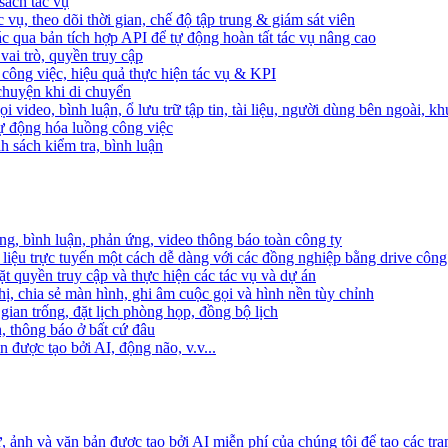
sách tác vụ
 vụ, theo dõi thời gian, chế độ tập trung & giám sát viên
c qua bản tích hợp API để tự động hoàn tất tác vụ nâng cao
ai trò, quyền truy cập
i công việc, hiệu quả thực hiện tác vụ & KPI
 chuyện khi di chuyển
 video, bình luận, ổ lưu trữ tập tin, tài liệu, người dùng bên ngoài, k
 tự động hóa luồng công việc
h sách kiểm tra, bình luận
ng, bình luận, phản ứng, video thông báo toàn công ty
i liệu trực tuyến một cách dễ dàng với các đồng nghiệp bằng drive công
t quyền truy cập và thực hiện các tác vụ và dự án
ị, chia sẻ màn hình, ghi âm cuộc gọi và hình nền tùy chỉnh
gian trống, đặt lịch phòng họp, đồng bộ lịch
h, thông báo ở bất cứ đâu
 được tạo bởi AI, động não, v.v...
ảnh và văn bản được tạo bởi AI miễn phí của chúng tôi để tạo các tra