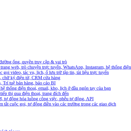
 đường ống, quyền truy cập & vai trò
trang web, trò chuyện trực tuyến, WhatsApp, Instagram, hệ thống điện 
ọi video, tác vụ, lịch, ổ lưu trữ tập tin, tài liệu trực tuyến
o, chữ ký điện tử, CRM cửa hàng
, Trí tuệ bán hàng, báo cáo BI
hệ thống điện thoại, email, kho, lịch ở đầu ngón tay của bạn
ếp thị qua điện thoại, trang đích đến
M, tự động hóa luồng công việc, phễu tự động, API
 tắt cuộc gọi, tự động điền vào các trường trong các giao dịch