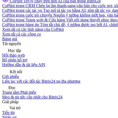
CoPilot
Trợ lý chạy trên nền AI của bạn trong Bitrix24
CoPilot trong CRM
Chép lại âm thanh-sang-văn bản cho cuộc gọi, tóm
CoPilot trong các tác vụ
Tạo mô tả tác vụ bằng AI, tóm tắt tác vụ, dan
CoPilot trong cuộc trò chuyện
Nguồn ý tưởng không giới hạn, văn bản
CoPilot trong Trang web & Cửa hàng
Viết nội dung thuyết phục theo 
CoPilot trong bảng tin
Tóm tắt chủ đề, ý tưởng được tạo bởi AI, chỉnh
Xem tất cả các tính năng của CoPilot
Xem tất cả các công cụ
Bảng giá
Tài nguyên
Học tập
Hội thảo web
Bộ phận hỗ trợ
Hướng dẫn & tài liệu API
Kết nối
Gửi phiếu
Liên lạc với các đối tác Bitrix24 tại địa phương
Đọc
Trung tâm Phát triển
Mẹo & tin tức cập nhật cho Bitrix24
Giải pháp
Vai trò
Tiếp thị
Nhân sự