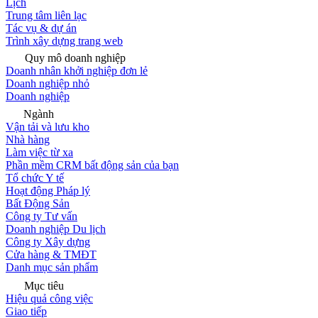
Lịch
Trung tâm liên lạc
Tác vụ & dự án
Trình xây dựng trang web
Quy mô doanh nghiệp
Doanh nhân khởi nghiệp đơn lẻ
Doanh nghiệp nhỏ
Doanh nghiệp
Ngành
Vận tải và lưu kho
Nhà hàng
Làm việc từ xa
Phần mềm CRM bất động sản của bạn
Tổ chức Y tế
Hoạt động Pháp lý
Bất Động Sản
Công ty Tư vấn
Doanh nghiệp Du lịch
Công ty Xây dựng
Cửa hàng & TMĐT
Danh mục sản phẩm
Mục tiêu
Hiệu quả công việc
Giao tiếp