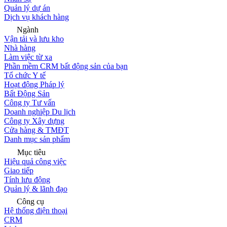
Quản lý dự án
Dịch vụ khách hàng
Ngành
Vận tải và lưu kho
Nhà hàng
Làm việc từ xa
Phần mềm CRM bất động sản của bạn
Tổ chức Y tế
Hoạt động Pháp lý
Bất Động Sản
Công ty Tư vấn
Doanh nghiệp Du lịch
Công ty Xây dựng
Cửa hàng & TMĐT
Danh mục sản phẩm
Mục tiêu
Hiệu quả công việc
Giao tiếp
Tính lưu động
Quản lý & lãnh đạo
Công cụ
Hệ thống điện thoại
CRM