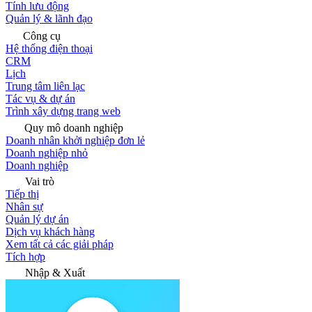
Tính lưu động
Quản lý & lãnh đạo
Công cụ
Hệ thống điện thoại
CRM
Lịch
Trung tâm liên lạc
Tác vụ & dự án
Trình xây dựng trang web
Quy mô doanh nghiệp
Doanh nhân khởi nghiệp đơn lẻ
Doanh nghiệp nhỏ
Doanh nghiệp
Vai trò
Tiếp thị
Nhân sự
Quản lý dự án
Dịch vụ khách hàng
Xem tất cả các giải pháp
Tích hợp
Nhập & Xuất