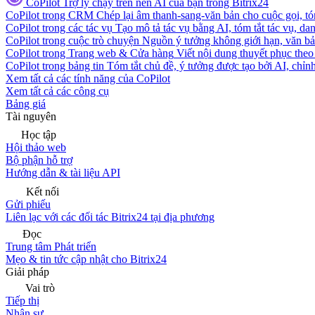
CoPilot
Trợ lý chạy trên nền AI của bạn trong Bitrix24
CoPilot trong CRM
Chép lại âm thanh-sang-văn bản cho cuộc gọi, tóm
CoPilot trong các tác vụ
Tạo mô tả tác vụ bằng AI, tóm tắt tác vụ, dan
CoPilot trong cuộc trò chuyện
Nguồn ý tưởng không giới hạn, văn bản
CoPilot trong Trang web & Cửa hàng
Viết nội dung thuyết phục theo 
CoPilot trong bảng tin
Tóm tắt chủ đề, ý tưởng được tạo bởi AI, chỉnh
Xem tất cả các tính năng của CoPilot
Xem tất cả các công cụ
Bảng giá
Tài nguyên
Học tập
Hội thảo web
Bộ phận hỗ trợ
Hướng dẫn & tài liệu API
Kết nối
Gửi phiếu
Liên lạc với các đối tác Bitrix24 tại địa phương
Đọc
Trung tâm Phát triển
Mẹo & tin tức cập nhật cho Bitrix24
Giải pháp
Vai trò
Tiếp thị
Nhân sự