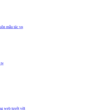
huôn mẫu tác vụ
 ty
ng web tuyệt vời