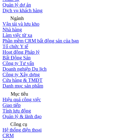
Quản lý dự án
Dịch vụ khách hàng
Ngành
Vận tải và lưu kho
Nhà hàng
Làm việc từ xa
Phần mềm CRM bất động sản của bạn
Tổ chức Y tế
Hoạt động Pháp lý
Bất Động Sản
Công ty Tư vấn
Doanh nghiệp Du lịch
Công ty Xây dựng
Cửa hàng & TMĐT
Danh mục sản phẩm
Mục tiêu
Hiệu quả công việc
Giao tiếp
Tính lưu động
Quản lý & lãnh đạo
Công cụ
Hệ thống điện thoại
CRM