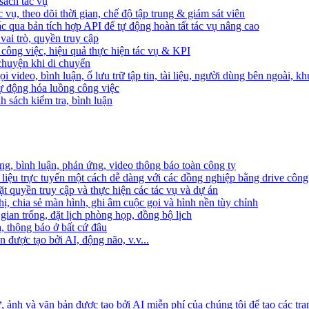
sách tác vụ
 vụ, theo dõi thời gian, chế độ tập trung & giám sát viên
c qua bản tích hợp API để tự động hoàn tất tác vụ nâng cao
ai trò, quyền truy cập
i công việc, hiệu quả thực hiện tác vụ & KPI
 chuyện khi di chuyển
 video, bình luận, ổ lưu trữ tập tin, tài liệu, người dùng bên ngoài, k
 tự động hóa luồng công việc
h sách kiểm tra, bình luận
ng, bình luận, phản ứng, video thông báo toàn công ty
i liệu trực tuyến một cách dễ dàng với các đồng nghiệp bằng drive công
t quyền truy cập và thực hiện các tác vụ và dự án
ị, chia sẻ màn hình, ghi âm cuộc gọi và hình nền tùy chỉnh
gian trống, đặt lịch phòng họp, đồng bộ lịch
h, thông báo ở bất cứ đâu
 được tạo bởi AI, động não, v.v...
ảnh và văn bản được tạo bởi AI miễn phí của chúng tôi để tạo các tra