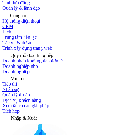
Tính lưu động
Quản lý & lãnh đạo
Công cụ
Hệ thống điện thoại
CRM
Lịch
Trung tâm liên lạc
Tác vụ & dự án
Trình xây dựng trang web
Quy mô doanh nghiệp
Doanh nhân khởi nghiệp đơn lẻ
Doanh nghiệp nhỏ
Doanh nghiệp
Vai trò
Tiếp thị
Nhân sự
Quản lý dự án
Dịch vụ khách hàng
Xem tất cả các giải pháp
Tích hợp
Nhập & Xuất