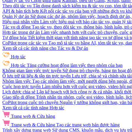
Quản lý tác vụ
Chọn giữa bảng Kanban, biểu đồ Gantt, Scrum, danh 
Theo dõi tác vụ
Tận dụng danh sách kiểm tra & tác vụ con, tóm tắt tác
API & bản tích hợp
Kết nối các tác vụ của bạn với những dịch vụ khá
Quản lý dự án
Sử dụng các dự án, nhóm làm việc, hoạch định dự án, v
Hiệu quả nhân viên
Làm việc hiệu quả với báo cáo tác vụ, quản lý tả
Tác vụ di động
Tạo tác vụ, theo dõi tác vụ, thông báo, bình luận, trò
Hợp tác trong dự án
Làm việc nhanh hơn với cuộc trò chuyện, cuộc gọi
Tự động hóa
Tiết kiệm thời gian với tính năng tạo tác vụ tự động và
CoPilot trong các tác vụ
Tạo mô tả tác vụ bằng AI, tóm tắt tác vụ, dan
Xem tất cả các tính năng cho Tác vụ & Dự án
Hợp tác
Hợp tác
Tăng cường hoạt động làm việc theo nhóm của bạn
Không gian làm việc trực tuyến
Sử dụng trò chuyện, bảng tin hoạt độ
Ổ lưu trữ tài liệu & tập tin trực tuyến
Lưu trữ, chia sẻ và chỉnh sửa tà
Nhóm làm việc
Tạo các nhóm làm việc, mời người dùng bên ngoài, đặ
Cuộc họp trực tuyến
Làm nhiều hơn với cuộc gọi video, video hội ngh
Lịch được chia sẻ
Lập kế hoạch với lịch công ty & cá nhân, khối thời 
Giao tiếp di động
Trình nhắn tin nhóm, cuộc gọi video, bình luận, lịc
CoPilot trong cuộc trò chuyện
Nguồn ý tưởng không giới hạn, văn bản
Xem tất cả các tính năng Hợp tác
Trang web & Cửa hàng
Trang web & Cửa hàng
Tạo các trang web bán được hàng
Trình xây dựng trang web
Sử dụng CMS, khuôn mẫu, dịch vụ lưu trữ, 