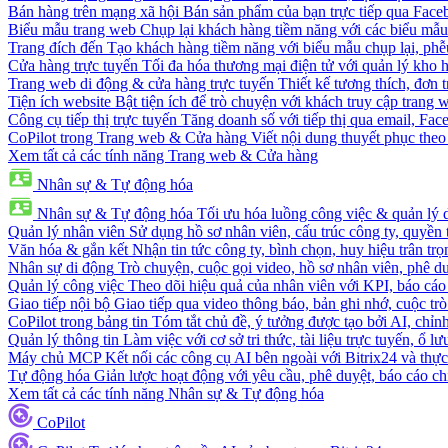
Bán hàng trên mạng xã hội
Bán sản phẩm của bạn trực tiếp qua Fac
Biểu mẫu trang web
Chụp lại khách hàng tiềm năng với các biểu mẫu
Trang đích đến
Tạo khách hàng tiềm năng với biểu mẫu chụp lại, phễ
Cửa hàng trực tuyến
Tối đa hóa thương mại điện tử với quản lý kho h
Trang web di động & cửa hàng trực tuyến
Thiết kế tương thích, đơn 
Tiện ích website
Bật tiện ích để trò chuyện với khách truy cập trang 
Công cụ tiếp thị trực tuyến
Tăng doanh số với tiếp thị qua email, Fa
CoPilot trong Trang web & Cửa hàng
Viết nội dung thuyết phục theo 
Xem tất cả các tính năng Trang web & Cửa hàng
Nhân sự & Tự động hóa
Nhân sự & Tự động hóa
Tối ưu hóa luồng công việc & quản lý 
Quản lý nhân viên
Sử dụng hồ sơ nhân viên, cấu trúc công ty, quyền 
Văn hóa & gắn kết
Nhận tin tức công ty, bình chọn, huy hiệu trân trọ
Nhân sự di động
Trò chuyện, cuộc gọi video, hồ sơ nhân viên, phê du
Quản lý công việc
Theo dõi hiệu quả của nhân viên với KPI, báo cáo
Giao tiếp nội bộ
Giao tiếp qua video thông báo, bản ghi nhớ, cuộc tr
CoPilot trong bảng tin
Tóm tắt chủ đề, ý tưởng được tạo bởi AI, chỉnh
Quản lý thông tin
Làm việc với cơ sở tri thức, tài liệu trực tuyến, ổ lư
Máy chủ MCP
Kết nối các công cụ AI bên ngoài với Bitrix24 và thực
Tự động hóa
Giản lược hoạt động với yêu cầu, phê duyệt, báo cáo ch
Xem tất cả các tính năng Nhân sự & Tự động hóa
CoPilot