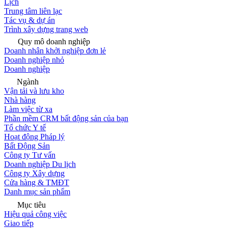
Lịch
Trung tâm liên lạc
Tác vụ & dự án
Trình xây dựng trang web
Quy mô doanh nghiệp
Doanh nhân khởi nghiệp đơn lẻ
Doanh nghiệp nhỏ
Doanh nghiệp
Ngành
Vận tải và lưu kho
Nhà hàng
Làm việc từ xa
Phần mềm CRM bất động sản của bạn
Tổ chức Y tế
Hoạt động Pháp lý
Bất Động Sản
Công ty Tư vấn
Doanh nghiệp Du lịch
Công ty Xây dựng
Cửa hàng & TMĐT
Danh mục sản phẩm
Mục tiêu
Hiệu quả công việc
Giao tiếp