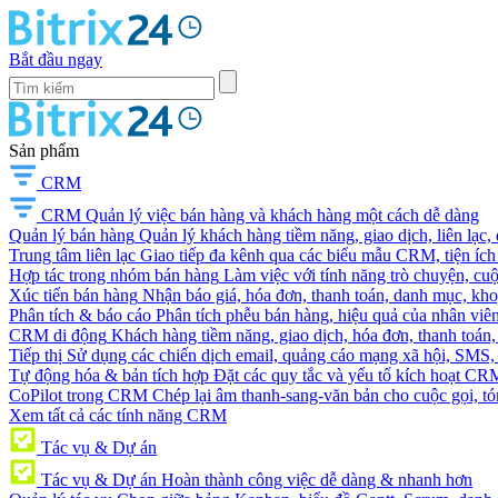
Bắt đầu ngay
Sản phẩm
CRM
CRM
Quản lý việc bán hàng và khách hàng một cách dễ dàng
Quản lý bán hàng
Quản lý khách hàng tiềm năng, giao dịch, liên lạc,
Trung tâm liên lạc
Giao tiếp đa kênh qua các biểu mẫu CRM, tiện ích 
Hợp tác trong nhóm bán hàng
Làm việc với tính năng trò chuyện, cuộc g
Xúc tiến bán hàng
Nhận báo giá, hóa đơn, thanh toán, danh mục, kh
Phân tích & báo cáo
Phân tích phễu bán hàng, hiệu quả của nhân viên
CRM di động
Khách hàng tiềm năng, giao dịch, hóa đơn, thanh toán, 
Tiếp thị
Sử dụng các chiến dịch email, quảng cáo mạng xã hội, SMS, ti
Tự động hóa & bản tích hợp
Đặt các quy tắc và yếu tố kích hoạt CR
CoPilot trong CRM
Chép lại âm thanh-sang-văn bản cho cuộc gọi, tóm
Xem tất cả các tính năng CRM
Tác vụ & Dự án
Tác vụ & Dự án
Hoàn thành công việc dễ dàng & nhanh hơn