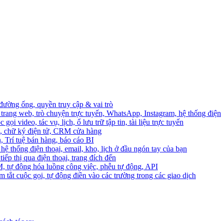
 đường ống, quyền truy cập & vai trò
trang web, trò chuyện trực tuyến, WhatsApp, Instagram, hệ thống điện 
ọi video, tác vụ, lịch, ổ lưu trữ tập tin, tài liệu trực tuyến
o, chữ ký điện tử, CRM cửa hàng
, Trí tuệ bán hàng, báo cáo BI
hệ thống điện thoại, email, kho, lịch ở đầu ngón tay của bạn
ếp thị qua điện thoại, trang đích đến
M, tự động hóa luồng công việc, phễu tự động, API
 tắt cuộc gọi, tự động điền vào các trường trong các giao dịch