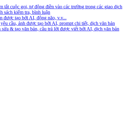
 tắt cuộc gọi, tự động điền vào các trường trong các giao dịch
h sách kiểm tra, bình luận
 được tạo bởi AI, động não, v.v...
yêu cầu, ảnh được tạo bởi AI, prompt chi tiết, dịch văn bản
 sửa & tạo văn bản, câu trả lời được viết bởi AI, dịch văn bản