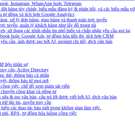
ebook, Instagram, WhatsApp hoặc Telegram
 đặt hàng tùy chỉnh, biểu mẫu đăng ký & phản hồi, và các biểu mẫu với
u tự động và tích hợp Google Analytics
àng, xử lý đơn hàng, giao hàng và thanh toán trực tuyến
trực tuyến, quản lý khách hàng như lấy đồ trong túi
web, sử dụng các trình nhắn tin phổ biến và chấp nhận yêu cầu gọi lại
cebook hoặc Google Ads, tự động hóa tiếp thị, tích hợp CRM
yêu cầu, ảnh được tạo bởi AI, prompt chi tiết, dịch văn bản
dữ liệu nhân sự
truy cập, Active Directory
ng, thẻ, thông báo cá nhân
yệt, thông báo từ mọi nơi
 công việc, chế độ xem giám sát viên
ò chuyện công khai và riêng tư
 sửa & tạo văn bản, câu trả lời được viết bởi AI, dịch văn bản
u trữ tập tin, quyền truy cập
 hiện các thao tác bảo mật trong không gian làm việc.
i phí, RPA, tự động hóa luồng công việc