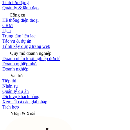
Tính lưu động
Quản lý & lãnh đạo
Công cụ
Hệ thống điện thoại
CRM
Lịch
Trung tâm liên lạc
Tác vụ & dự án
Trình xây dựng trang web
Quy mô doanh nghiệp
Doanh nhân khởi nghiệp đơn lẻ
Doanh nghiệp nhỏ
Doanh nghiệp
Vai trò
Tiếp thị
Nhân sự
Quản lý dự án
Dịch vụ khách hàng
Xem tất cả các giải pháp
Tích hợp
Nhập & Xuất