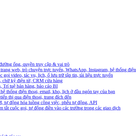
 đường ống, quyền truy cập & vai trò
trang web, trò chuyện trực tuyến, WhatsApp, Instagram, hệ thống điện 
ọi video, tác vụ, lịch, ổ lưu trữ tập tin, tài liệu trực tuyến
o, chữ ký điện tử, CRM cửa hàng
, Trí tuệ bán hàng, báo cáo BI
hệ thống điện thoại, email, kho, lịch ở đầu ngón tay của bạn
ếp thị qua điện thoại, trang đích đến
M, tự động hóa luồng công việc, phễu tự động, API
 tắt cuộc gọi, tự động điền vào các trường trong các giao dịch