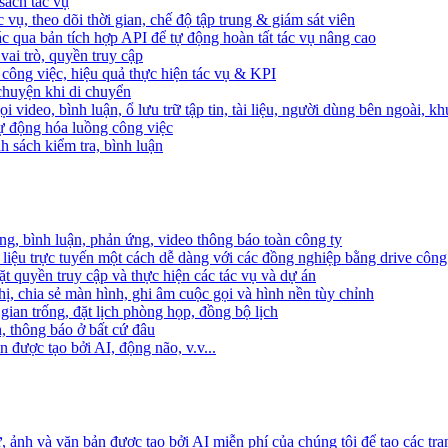
sách tác vụ
 vụ, theo dõi thời gian, chế độ tập trung & giám sát viên
c qua bản tích hợp API để tự động hoàn tất tác vụ nâng cao
ai trò, quyền truy cập
i công việc, hiệu quả thực hiện tác vụ & KPI
 chuyện khi di chuyển
 video, bình luận, ổ lưu trữ tập tin, tài liệu, người dùng bên ngoài, k
 tự động hóa luồng công việc
h sách kiểm tra, bình luận
ng, bình luận, phản ứng, video thông báo toàn công ty
i liệu trực tuyến một cách dễ dàng với các đồng nghiệp bằng drive công
t quyền truy cập và thực hiện các tác vụ và dự án
ị, chia sẻ màn hình, ghi âm cuộc gọi và hình nền tùy chỉnh
gian trống, đặt lịch phòng họp, đồng bộ lịch
h, thông báo ở bất cứ đâu
 được tạo bởi AI, động não, v.v...
ảnh và văn bản được tạo bởi AI miễn phí của chúng tôi để tạo các tra