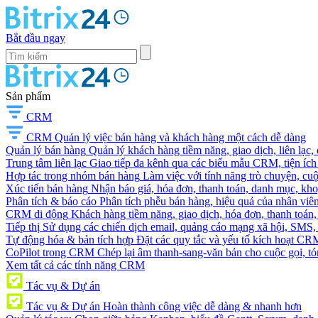
Bắt đầu ngay
Sản phẩm
CRM
CRM
Quản lý việc bán hàng và khách hàng một cách dễ dàng
Quản lý bán hàng
Quản lý khách hàng tiềm năng, giao dịch, liên lạc,
Trung tâm liên lạc
Giao tiếp đa kênh qua các biểu mẫu CRM, tiện ích 
Hợp tác trong nhóm bán hàng
Làm việc với tính năng trò chuyện, cuộc g
Xúc tiến bán hàng
Nhận báo giá, hóa đơn, thanh toán, danh mục, kh
Phân tích & báo cáo
Phân tích phễu bán hàng, hiệu quả của nhân viên
CRM di động
Khách hàng tiềm năng, giao dịch, hóa đơn, thanh toán, 
Tiếp thị
Sử dụng các chiến dịch email, quảng cáo mạng xã hội, SMS, ti
Tự động hóa & bản tích hợp
Đặt các quy tắc và yếu tố kích hoạt CR
CoPilot trong CRM
Chép lại âm thanh-sang-văn bản cho cuộc gọi, tóm
Xem tất cả các tính năng CRM
Tác vụ & Dự án
Tác vụ & Dự án
Hoàn thành công việc dễ dàng & nhanh hơn