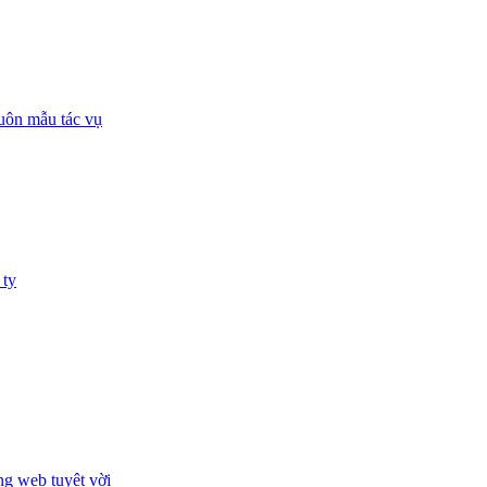
huôn mẫu tác vụ
 ty
ng web tuyệt vời