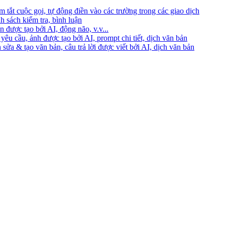
 tắt cuộc gọi, tự động điền vào các trường trong các giao dịch
h sách kiểm tra, bình luận
 được tạo bởi AI, động não, v.v...
yêu cầu, ảnh được tạo bởi AI, prompt chi tiết, dịch văn bản
 sửa & tạo văn bản, câu trả lời được viết bởi AI, dịch văn bản