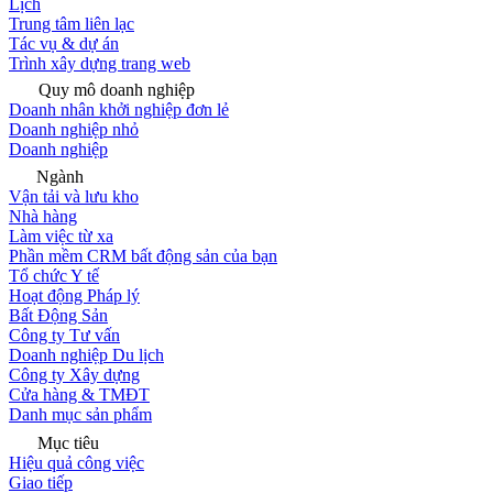
Lịch
Trung tâm liên lạc
Tác vụ & dự án
Trình xây dựng trang web
Quy mô doanh nghiệp
Doanh nhân khởi nghiệp đơn lẻ
Doanh nghiệp nhỏ
Doanh nghiệp
Ngành
Vận tải và lưu kho
Nhà hàng
Làm việc từ xa
Phần mềm CRM bất động sản của bạn
Tổ chức Y tế
Hoạt động Pháp lý
Bất Động Sản
Công ty Tư vấn
Doanh nghiệp Du lịch
Công ty Xây dựng
Cửa hàng & TMĐT
Danh mục sản phẩm
Mục tiêu
Hiệu quả công việc
Giao tiếp