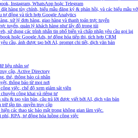
ebook, Instagram, WhatsApp hoặc Telegram
 đặt hàng tùy chỉnh, biểu mẫu đăng ký & phản hồi, và các biểu mẫu với
u tự động và tích hợp Google Analytics
àng, xử lý đơn hàng, giao hàng và thanh toán trực tuyến
trực tuyến, quản lý khách hàng như lấy đồ trong túi
web, sử dụng các trình nhắn tin phổ biến và chấp nhận yêu cầu gọi lại
cebook hoặc Google Ads, tự động hóa tiếp thị, tích hợp CRM
yêu cầu, ảnh được tạo bởi AI, prompt chi tiết, dịch văn bản
dữ liệu nhân sự
truy cập, Active Directory
ng, thẻ, thông báo cá nhân
yệt, thông báo từ mọi nơi
 công việc, chế độ xem giám sát viên
ò chuyện công khai và riêng tư
 sửa & tạo văn bản, câu trả lời được viết bởi AI, dịch văn bản
u trữ tập tin, quyền truy cập
 hiện các thao tác bảo mật trong không gian làm việc.
i phí, RPA, tự động hóa luồng công việc