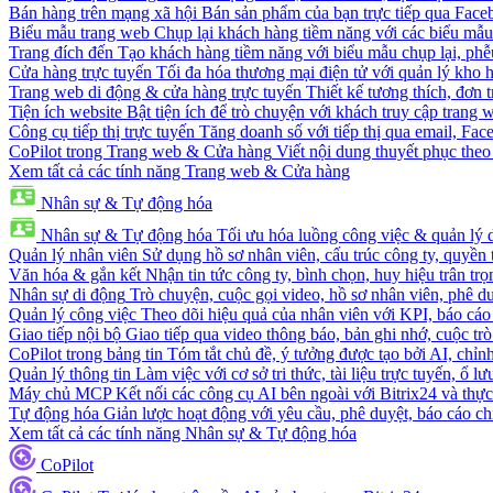
Bán hàng trên mạng xã hội
Bán sản phẩm của bạn trực tiếp qua Fac
Biểu mẫu trang web
Chụp lại khách hàng tiềm năng với các biểu mẫu
Trang đích đến
Tạo khách hàng tiềm năng với biểu mẫu chụp lại, phễ
Cửa hàng trực tuyến
Tối đa hóa thương mại điện tử với quản lý kho h
Trang web di động & cửa hàng trực tuyến
Thiết kế tương thích, đơn 
Tiện ích website
Bật tiện ích để trò chuyện với khách truy cập trang 
Công cụ tiếp thị trực tuyến
Tăng doanh số với tiếp thị qua email, Fa
CoPilot trong Trang web & Cửa hàng
Viết nội dung thuyết phục theo 
Xem tất cả các tính năng Trang web & Cửa hàng
Nhân sự & Tự động hóa
Nhân sự & Tự động hóa
Tối ưu hóa luồng công việc & quản lý 
Quản lý nhân viên
Sử dụng hồ sơ nhân viên, cấu trúc công ty, quyền 
Văn hóa & gắn kết
Nhận tin tức công ty, bình chọn, huy hiệu trân trọ
Nhân sự di động
Trò chuyện, cuộc gọi video, hồ sơ nhân viên, phê du
Quản lý công việc
Theo dõi hiệu quả của nhân viên với KPI, báo cáo
Giao tiếp nội bộ
Giao tiếp qua video thông báo, bản ghi nhớ, cuộc tr
CoPilot trong bảng tin
Tóm tắt chủ đề, ý tưởng được tạo bởi AI, chỉnh
Quản lý thông tin
Làm việc với cơ sở tri thức, tài liệu trực tuyến, ổ lư
Máy chủ MCP
Kết nối các công cụ AI bên ngoài với Bitrix24 và thực
Tự động hóa
Giản lược hoạt động với yêu cầu, phê duyệt, báo cáo ch
Xem tất cả các tính năng Nhân sự & Tự động hóa
CoPilot