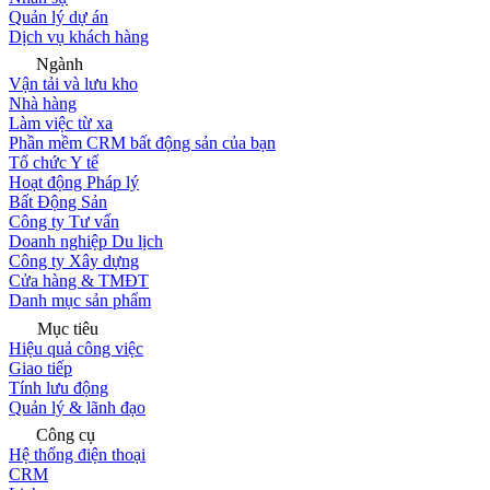
Quản lý dự án
Dịch vụ khách hàng
Ngành
Vận tải và lưu kho
Nhà hàng
Làm việc từ xa
Phần mềm CRM bất động sản của bạn
Tổ chức Y tế
Hoạt động Pháp lý
Bất Động Sản
Công ty Tư vấn
Doanh nghiệp Du lịch
Công ty Xây dựng
Cửa hàng & TMĐT
Danh mục sản phẩm
Mục tiêu
Hiệu quả công việc
Giao tiếp
Tính lưu động
Quản lý & lãnh đạo
Công cụ
Hệ thống điện thoại
CRM