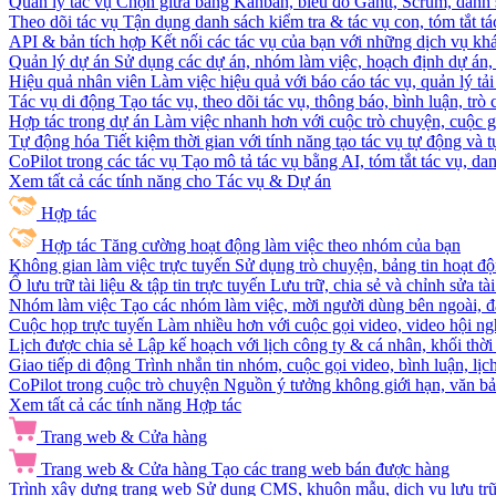
Quản lý tác vụ
Chọn giữa bảng Kanban, biểu đồ Gantt, Scrum, danh 
Theo dõi tác vụ
Tận dụng danh sách kiểm tra & tác vụ con, tóm tắt tác
API & bản tích hợp
Kết nối các tác vụ của bạn với những dịch vụ khá
Quản lý dự án
Sử dụng các dự án, nhóm làm việc, hoạch định dự án, v
Hiệu quả nhân viên
Làm việc hiệu quả với báo cáo tác vụ, quản lý tả
Tác vụ di động
Tạo tác vụ, theo dõi tác vụ, thông báo, bình luận, trò
Hợp tác trong dự án
Làm việc nhanh hơn với cuộc trò chuyện, cuộc gọi
Tự động hóa
Tiết kiệm thời gian với tính năng tạo tác vụ tự động và
CoPilot trong các tác vụ
Tạo mô tả tác vụ bằng AI, tóm tắt tác vụ, dan
Xem tất cả các tính năng cho Tác vụ & Dự án
Hợp tác
Hợp tác
Tăng cường hoạt động làm việc theo nhóm của bạn
Không gian làm việc trực tuyến
Sử dụng trò chuyện, bảng tin hoạt độ
Ổ lưu trữ tài liệu & tập tin trực tuyến
Lưu trữ, chia sẻ và chỉnh sửa tà
Nhóm làm việc
Tạo các nhóm làm việc, mời người dùng bên ngoài, đặ
Cuộc họp trực tuyến
Làm nhiều hơn với cuộc gọi video, video hội ngh
Lịch được chia sẻ
Lập kế hoạch với lịch công ty & cá nhân, khối thời 
Giao tiếp di động
Trình nhắn tin nhóm, cuộc gọi video, bình luận, lịc
CoPilot trong cuộc trò chuyện
Nguồn ý tưởng không giới hạn, văn bản
Xem tất cả các tính năng Hợp tác
Trang web & Cửa hàng
Trang web & Cửa hàng
Tạo các trang web bán được hàng
Trình xây dựng trang web
Sử dụng CMS, khuôn mẫu, dịch vụ lưu trữ, 