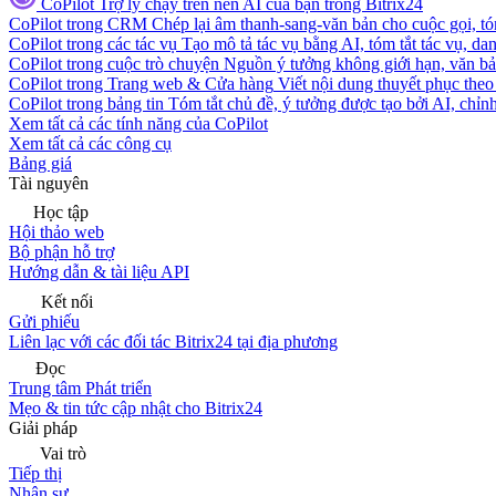
CoPilot
Trợ lý chạy trên nền AI của bạn trong Bitrix24
CoPilot trong CRM
Chép lại âm thanh-sang-văn bản cho cuộc gọi, tóm
CoPilot trong các tác vụ
Tạo mô tả tác vụ bằng AI, tóm tắt tác vụ, dan
CoPilot trong cuộc trò chuyện
Nguồn ý tưởng không giới hạn, văn bản
CoPilot trong Trang web & Cửa hàng
Viết nội dung thuyết phục theo 
CoPilot trong bảng tin
Tóm tắt chủ đề, ý tưởng được tạo bởi AI, chỉnh
Xem tất cả các tính năng của CoPilot
Xem tất cả các công cụ
Bảng giá
Tài nguyên
Học tập
Hội thảo web
Bộ phận hỗ trợ
Hướng dẫn & tài liệu API
Kết nối
Gửi phiếu
Liên lạc với các đối tác Bitrix24 tại địa phương
Đọc
Trung tâm Phát triển
Mẹo & tin tức cập nhật cho Bitrix24
Giải pháp
Vai trò
Tiếp thị
Nhân sự