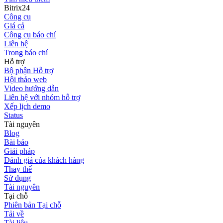
Bitrix24
Công cụ
Giá cả
Công cụ báo chí
Liên hệ
Trong báo chí
Hỗ trợ
Bộ phận Hỗ trợ
Hội thảo web
Video hướng dẫn
Liên hệ với nhóm hỗ trợ
Xếp lịch demo
Status
Tài nguyên
Blog
Bài báo
Giải pháp
Đánh giá của khách hàng
Thay thế
Sử dụng
Tài nguyên
Tại chỗ
Phiên bản Tại chỗ
Tải về
Tài liệu