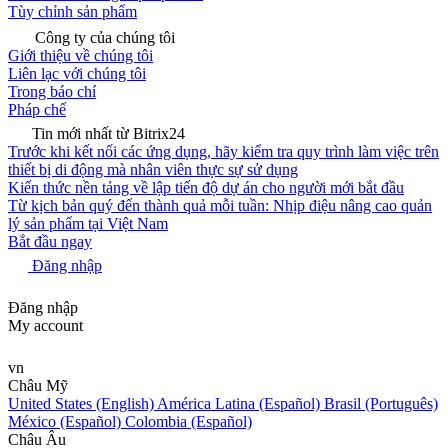
Tùy chỉnh sản phẩm
Công ty của chúng tôi
Giới thiệu về chúng tôi
Liên lạc với chúng tôi
Trong báo chí
Pháp chế
Tin mới nhất từ Bitrix24
Trước khi kết nối các ứng dụng, hãy kiểm tra quy trình làm việc trên
thiết bị di động mà nhân viên thực sự sử dụng
Kiến thức nền tảng về lập tiến độ dự án cho người mới bắt đầu
Từ kịch bản quý đến thành quả mỗi tuần: Nhịp điệu nâng cao quản
lý sản phẩm tại Việt Nam
Bắt đầu ngay
Đăng nhập
Đăng nhập
My account
vn
Châu Mỹ
United States (English)
América Latina (Español)
Brasil (Português)
México (Español)
Colombia (Español)
Châu Âu