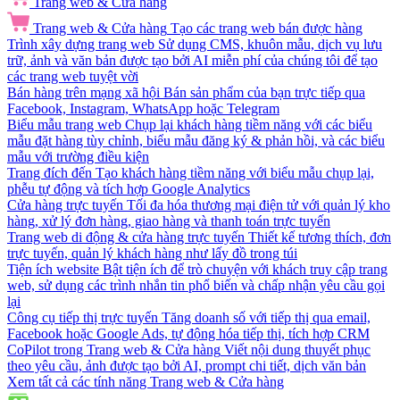
Trang web & Cửa hàng
Trang web & Cửa hàng
Tạo các trang web bán được hàng
Trình xây dựng trang web
Sử dụng CMS, khuôn mẫu, dịch vụ lưu
trữ, ảnh và văn bản được tạo bởi AI miễn phí của chúng tôi để tạo
các trang web tuyệt vời
Bán hàng trên mạng xã hội
Bán sản phẩm của bạn trực tiếp qua
Facebook, Instagram, WhatsApp hoặc Telegram
Biểu mẫu trang web
Chụp lại khách hàng tiềm năng với các biểu
mẫu đặt hàng tùy chỉnh, biểu mẫu đăng ký & phản hồi, và các biểu
mẫu với trường điều kiện
Trang đích đến
Tạo khách hàng tiềm năng với biểu mẫu chụp lại,
phễu tự động và tích hợp Google Analytics
Cửa hàng trực tuyến
Tối đa hóa thương mại điện tử với quản lý kho
hàng, xử lý đơn hàng, giao hàng và thanh toán trực tuyến
Trang web di động & cửa hàng trực tuyến
Thiết kế tương thích, đơn
trực tuyến, quản lý khách hàng như lấy đồ trong túi
Tiện ích website
Bật tiện ích để trò chuyện với khách truy cập trang
web, sử dụng các trình nhắn tin phổ biến và chấp nhận yêu cầu gọi
lại
Công cụ tiếp thị trực tuyến
Tăng doanh số với tiếp thị qua email,
Facebook hoặc Google Ads, tự động hóa tiếp thị, tích hợp CRM
CoPilot trong Trang web & Cửa hàng
Viết nội dung thuyết phục
theo yêu cầu, ảnh được tạo bởi AI, prompt chi tiết, dịch văn bản
Xem tất cả các tính năng Trang web & Cửa hàng