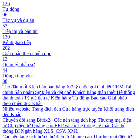
126
Tự động
96
Tác vụ và dự án
53
Tiếp thị và bản tin
130
Kênh giao tiếp
202
Giải pháp theo chiều dọc
13
Quản lý nhân sự
44
Dòng công việc
38
Tạo đầu mối
Kịch bản bán hàng
Xử lý cuộc gọi
Chi tiết CRM
Tài
chính
Sản phẩm
Sự kiện và đặt chỗ
Khách hàng thân thiết
Hệ thống
thanh toán
Tỷ giá tiền tệ
Kiện hàng
Tự động
Báo cáo
Giải pháp
theo chiều dọc
Khác
Nhiều website
Trang đích đến
Cửa hàng trực tuyến
Khối trang đích
đến
Khác
Chuyển đổi sang Bitrix24
Các nền tảng tích hợp
Thương mại điện
tử
Chợ điện tử
Quảng cáo
ERP và các hệ thống kế toán
Các hệ
thống BI
Ngân hàng
XLS, CSV, XML
Các nền tảng tích hợp
Chợ điện tử
Quảng cáo
Thương mại điện tử