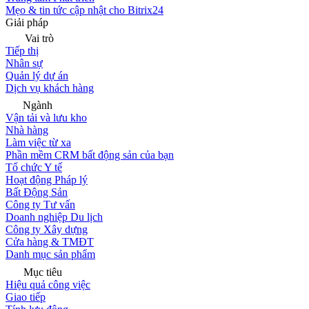
Mẹo & tin tức cập nhật cho Bitrix24
Giải pháp
Vai trò
Tiếp thị
Nhân sự
Quản lý dự án
Dịch vụ khách hàng
Ngành
Vận tải và lưu kho
Nhà hàng
Làm việc từ xa
Phần mềm CRM bất động sản của bạn
Tổ chức Y tế
Hoạt động Pháp lý
Bất Động Sản
Công ty Tư vấn
Doanh nghiệp Du lịch
Công ty Xây dựng
Cửa hàng & TMĐT
Danh mục sản phẩm
Mục tiêu
Hiệu quả công việc
Giao tiếp