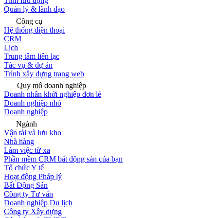
Tính lưu động
Quản lý & lãnh đạo
Công cụ
Hệ thống điện thoại
CRM
Lịch
Trung tâm liên lạc
Tác vụ & dự án
Trình xây dựng trang web
Quy mô doanh nghiệp
Doanh nhân khởi nghiệp đơn lẻ
Doanh nghiệp nhỏ
Doanh nghiệp
Ngành
Vận tải và lưu kho
Nhà hàng
Làm việc từ xa
Phần mềm CRM bất động sản của bạn
Tổ chức Y tế
Hoạt động Pháp lý
Bất Động Sản
Công ty Tư vấn
Doanh nghiệp Du lịch
Công ty Xây dựng