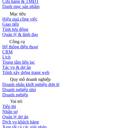
Cửa hàng & TMĐT
Danh mục sản phẩm
Mục tiêu
Hiệu quả công việc
Giao tiếp
Tính lưu động
Quản lý & lãnh đạo
Công cụ
Hệ thống điện thoại
CRM
Lịch
Trung tâm liên lạc
Tác vụ & dự án
Trình xây dựng trang web
Quy mô doanh nghiệp
Doanh nhân khởi nghiệp đơn lẻ
Doanh nghiệp nhỏ
Doanh nghiệp
Vai trò
Tiếp thị
Nhân sự
Quản lý dự án
Dịch vụ khách hàng
Xem tất cả các giải pháp