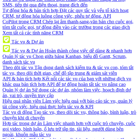
SMS, tiếp thị qua điện thoại, trang đích đến
Tự động hóa & bản tích hợp
Đặt các quy tắc và yếu tố kích hoạt
CRM, tự động hóa luồng công việc, phễu tự động, API
CoPilot trong CRM
Chép lại âm thanh-sang-văn bản cho cuộc gọi,
tóm tắt cuộc gọi, tự động điền vào các trường trong các giao dịch
Xem tất cả các tính năng CRM
Tác vụ & Dự án
Tác vụ & Dự án
Hoàn thành công việc dễ dàng & nhanh hơn
Quản lý tác vụ
Chọn giữa bảng Kanban, biểu đồ Gantt, Scrum,
danh sách tác vụ
Theo dõi tác vụ
Tận dụng danh sách kiểm tra & tác vụ con, tóm tắt
tác vụ, theo dõi thời gian, chế độ tập trung & giám sát viên
API & bản tích hợp
Kết nối các tác vụ của bạn với những dịch vụ
khác qua bản tích hợp API để tự động hoàn tất tác vụ nâng cao
Quản lý dự án
Sử dụng các dự án, nhóm làm việc, hoạch định dự
án, vai trò, quyền truy cập
Hiệu quả nhân viên
Làm việc hiệu quả với báo cáo tác vụ, quản lý
tải công việc, hiệu quả thực hiện tác vụ & KPI
Tác vụ di động
Tạo tác vụ, theo dõi tác vụ, thông báo, bình luận, trò
chuyện khi di chuyển
Hợp tác trong dự án
Làm việc nhanh hơn với cuộc trò chuyện, cuộc
gọi video, bình luận, ổ lưu trữ tập tin, tài liệu, người dùng bên
ngoài, khuôn mẫu tác vụ