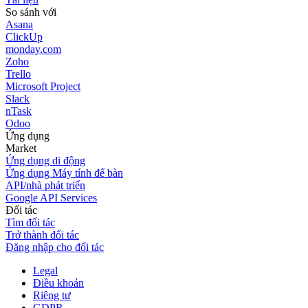
So sánh với
Asana
ClickUp
monday.com
Zoho
Trello
Microsoft Project
Slack
nTask
Odoo
Ứng dụng
Market
Ứng dụng di động
Ứng dụng Máy tính để bàn
API/nhà phát triển
Google API Services
Đối tác
Tìm đối tác
Trở thành đối tác
Đăng nhập cho đối tác
Legal
Điều khoản
Riêng tư
GDPR