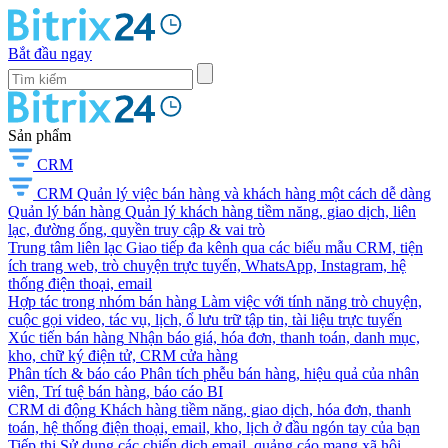
Bắt đầu ngay
Sản phẩm
CRM
CRM
Quản lý việc bán hàng và khách hàng một cách dễ dàng
Quản lý bán hàng
Quản lý khách hàng tiềm năng, giao dịch, liên
lạc, đường ống, quyền truy cập & vai trò
Trung tâm liên lạc
Giao tiếp đa kênh qua các biểu mẫu CRM, tiện
ích trang web, trò chuyện trực tuyến, WhatsApp, Instagram, hệ
thống điện thoại, email
Hợp tác trong nhóm bán hàng
Làm việc với tính năng trò chuyện,
cuộc gọi video, tác vụ, lịch, ổ lưu trữ tập tin, tài liệu trực tuyến
Xúc tiến bán hàng
Nhận báo giá, hóa đơn, thanh toán, danh mục,
kho, chữ ký điện tử, CRM cửa hàng
Phân tích & báo cáo
Phân tích phễu bán hàng, hiệu quả của nhân
viên, Trí tuệ bán hàng, báo cáo BI
CRM di động
Khách hàng tiềm năng, giao dịch, hóa đơn, thanh
toán, hệ thống điện thoại, email, kho, lịch ở đầu ngón tay của bạn
Tiếp thị
Sử dụng các chiến dịch email, quảng cáo mạng xã hội,