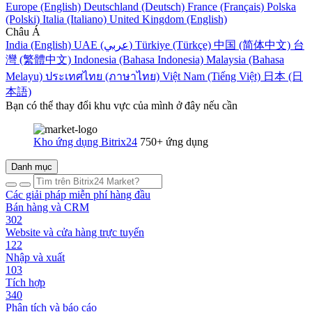
Europe (English)
Deutschland (Deutsch)
France (Français)
Polska
(Polski)
Italia (Italiano)
United Kingdom (English)
Châu Á
India (English)
UAE (عربي)
Türkiye (Türkçe)
中国 (简体中文)
台
灣 (繁體中文)
Indonesia (Bahasa Indonesia)
Malaysia (Bahasa
Melayu)
ประเทศไทย (ภาษาไทย)
Việt Nam (Tiếng Việt)
日本 (日
本語)
Bạn có thể thay đổi khu vực của mình ở đây nếu cần
Kho ứng dụng Bitrix24
750+ ứng dụng
Danh mục
Các giải pháp miễn phí hàng đầu
Bán hàng và CRM
302
Website và cửa hàng trực tuyến
122
Nhập và xuất
103
Tích hợp
340
Phân tích và báo cáo