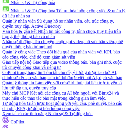
Nhân sự & Tự động hóa
Nhân sự & Tự động hóa
Tối ưu hóa luồng công việc & quản lý
dữ liệu nhân sự
Quản lý nhân viên
Sử dụng hồ sơ nhân viên, cấu trúc công ty,
quyền truy cập, Active Directory
Văn hóa & gắn kết
Nhận tin tức công ty, bình chọn, huy hiệu trân
trọng, thẻ, thông báo cá nhân
Nhân sự di động
Trò chuyện, cuộc gọi video, hồ sơ nhân viên, phê
duyệt, thông báo từ mọi nơi
Quản lý công việc
Theo dõi hiệu quả của nhân viên với KPI, báo
cáo công việc, chế độ xem giám sát viên
Giao tiếp nội bộ
Giao tiếp qua video thông báo, bản ghi nhớ, cuộc
trò chuyện công khai và riêng tư
CoPilot trong bảng tin
Tóm tắt chủ đề, ý tưởng được tạo bởi AI,
chỉnh sửa & tạo văn bản, câu trả lời được viết bởi AI, dịch văn bản
Quản lý thông tin
Làm việc với cơ sở tri thức, tài liệu trực tuyến, ổ
lưu trữ tập tin, quyền truy cập
Máy chủ MCP
Kết nối các công cụ AI bên ngoài với Bitrix24 và
thực hiện các thao tác bảo mật trong không gian làm việc.
Tự động hóa
Giản lược hoạt động với yêu cầu, phê duyệt, báo cáo
chi phí, RPA, tự động hóa luồng công việc
Xem tất cả các tính năng Nhân sự & Tự động hóa
CoPilot