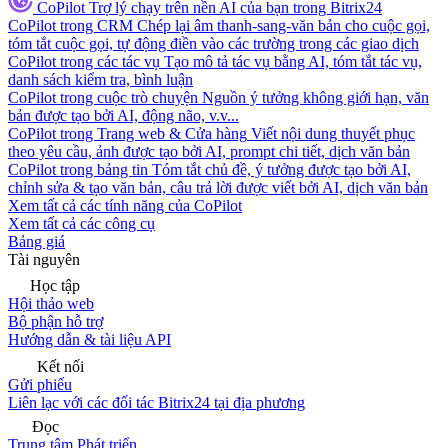
CoPilot
Trợ lý chạy trên nền AI của bạn trong Bitrix24
CoPilot trong CRM
Chép lại âm thanh-sang-văn bản cho cuộc gọi,
tóm tắt cuộc gọi, tự động điền vào các trường trong các giao dịch
CoPilot trong các tác vụ
Tạo mô tả tác vụ bằng AI, tóm tắt tác vụ,
danh sách kiểm tra, bình luận
CoPilot trong cuộc trò chuyện
Nguồn ý tưởng không giới hạn, văn
bản được tạo bởi AI, động não, v.v...
CoPilot trong Trang web & Cửa hàng
Viết nội dung thuyết phục
theo yêu cầu, ảnh được tạo bởi AI, prompt chi tiết, dịch văn bản
CoPilot trong bảng tin
Tóm tắt chủ đề, ý tưởng được tạo bởi AI,
chỉnh sửa & tạo văn bản, câu trả lời được viết bởi AI, dịch văn bản
Xem tất cả các tính năng của CoPilot
Xem tất cả các công cụ
Bảng giá
Tài nguyên
Học tập
Hội thảo web
Bộ phận hỗ trợ
Hướng dẫn & tài liệu API
Kết nối
Gửi phiếu
Liên lạc với các đối tác Bitrix24 tại địa phương
Đọc
Trung tâm Phát triển