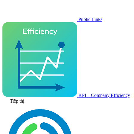
Public Links
KPI – Company Efficiency
Tiếp thị