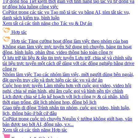
Tự động hóa
Tiết kiệm thời gian với tính năng tạo tác vụ tự động và
tự động hóa luồng công việc
CoPilot trong các tác vụ
Tạo mô tả tác vụ bằng AI, tóm tắt tác vụ,
danh sách kiểm tra, bình luận
Xem tất cả các tính năng cho Tác vụ & Dự án
Hợp tác
Hợp tác
Tăng cường hoạt động làm việc theo nhóm của bạn
Không gian làm việc trực tuyến
Sử dụng trò chuyện, bảng tin hoạt
động, bình luận, phản ứng, video thông báo toàn công ty
Ổ lưu trữ tài liệu & tập tin trực tuyến
Lưu trữ, chia sẻ và chỉnh sửa
tài liệu trực tuyến một cách dễ dàng với các đồng nghiệp bằng drive
công ty
Nhóm làm việc
Tạo các nhóm làm việc, mời người dùng bên ngoài,
đặt quyền truy cập và thực hiện các tác vụ và dự án
Cuộc họp trực tuyến
Làm nhiều hơn với cuộc gọi video, video hội
nghị, chia sẻ màn hình, ghi âm cuộc gọi và hình nền tùy chỉnh
Lịch được chia sẻ
Lập kế hoạch với lịch công ty & cá nhân, khối
thời gian trống, đặt lịch phòng họp, đồng bộ lịch
Giao tiếp di động
Trình nhắn tin nhóm, cuộc gọi video, bình luận,
lịch, thông báo ở bất cứ đâu
CoPilot trong cuộc trò chuyện
Nguồn ý tưởng không giới hạn, văn
bản được tạo bởi AI, động não, v.v...
Xem tất cả các tính năng Hợp tác