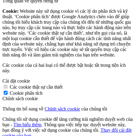
Tổng quan về quyền riêng tư
Cookie:
Website này sử dụng cookie vì các lý do phân tích và kỹ
thuật. ‘Cookie phân tích’ được Google Analytics chèn vào để giúp
chúng tôi hiểu khách truy cập của chúng tôi đến từ những quốc gia
nào, họ truy cập các trang nào và thực hiện các hành động nào trên
website này. ‘Các cookie thật sự cần thiết’, như tên gọi của nó, là
một loại cookie cần thiết để vận hành đúng cách các tính năng nhất
định của website này, chẳng hạn như khả năng sử dụng trò chuyện
trực tuyến. Việc vô hiệu các cookie này sẽ tắt quyền truy cập các
tính năng đó và làm giảm trải nghiệm của bạn trên website.
Các cookie của cả hai loại có thể được bật hoặc tắt trong tiện ích
này.
Cài đặt cookie
Các cookie thật sự cần thiết
Cookie phân tích
Chính sách cookie
Thông tin bổ sung về
Chính sách cookie
của chúng tôi
Chúng tôi sử dụng cookie để tăng cường trải nghiệm duyệt web của
bạn -
Tìm hiểu thêm
. Thông qua việc tiếp tục duyệt website này,
bạn đồng ý với việc sử dụng cookie của chúng tôi.
Thay đổi cài đặt
cookie của bạn
.