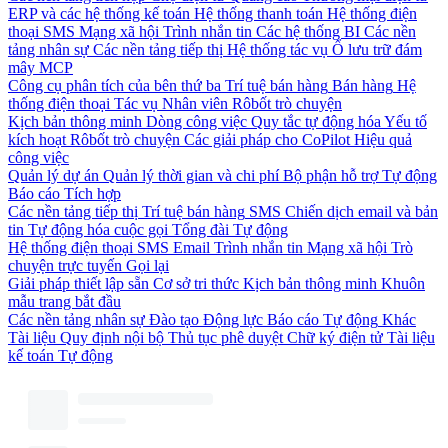
ERP và các hệ thống kế toán
Hệ thống thanh toán
Hệ thống điện
thoại
SMS
Mạng xã hội
Trình nhắn tin
Các hệ thống BI
Các nền
tảng nhân sự
Các nền tảng tiếp thị
Hệ thống tác vụ
Ổ lưu trữ đám
mây
MCP
Công cụ phân tích của bên thứ ba
Trí tuệ bán hàng
Bán hàng
Hệ
thống điện thoại
Tác vụ
Nhân viên
Rôbốt trò chuyện
Kịch bản thông minh
Dòng công việc
Quy tắc tự động hóa
Yếu tố
kích hoạt
Rôbốt trò chuyện
Các giải pháp cho CoPilot
Hiệu quả
công việc
Quản lý dự án
Quản lý thời gian và chi phí
Bộ phận hỗ trợ
Tự động
Báo cáo
Tích hợp
Các nền tảng tiếp thị
Trí tuệ bán hàng
SMS
Chiến dịch email và bản
tin
Tự động hóa cuộc gọi
Tổng đài
Tự động
Hệ thống điện thoại
SMS
Email
Trình nhắn tin
Mạng xã hội
Trò
chuyện trực tuyến
Gọi lại
Giải pháp thiết lập sẵn
Cơ sở tri thức
Kịch bản thông minh
Khuôn
mẫu trang bắt đầu
Các nền tảng nhân sự
Đào tạo
Động lực
Báo cáo
Tự động
Khác
Tài liệu
Quy định nội bộ
Thủ tục phê duyệt
Chữ ký điện tử
Tài liệu
kế toán
Tự động