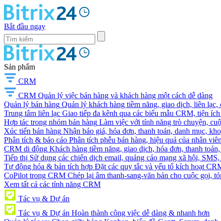
Bắt đầu ngay
Sản phẩm
CRM
CRM
Quản lý việc bán hàng và khách hàng một cách dễ dàng
Quản lý bán hàng
Quản lý khách hàng tiềm năng, giao dịch, liên lạc,
Trung tâm liên lạc
Giao tiếp đa kênh qua các biểu mẫu CRM, tiện ích 
Hợp tác trong nhóm bán hàng
Làm việc với tính năng trò chuyện, cuộc g
Xúc tiến bán hàng
Nhận báo giá, hóa đơn, thanh toán, danh mục, kh
Phân tích & báo cáo
Phân tích phễu bán hàng, hiệu quả của nhân viên
CRM di động
Khách hàng tiềm năng, giao dịch, hóa đơn, thanh toán, 
Tiếp thị
Sử dụng các chiến dịch email, quảng cáo mạng xã hội, SMS, ti
Tự động hóa & bản tích hợp
Đặt các quy tắc và yếu tố kích hoạt CR
CoPilot trong CRM
Chép lại âm thanh-sang-văn bản cho cuộc gọi, tóm
Xem tất cả các tính năng CRM
Tác vụ & Dự án
Tác vụ & Dự án
Hoàn thành công việc dễ dàng & nhanh hơn