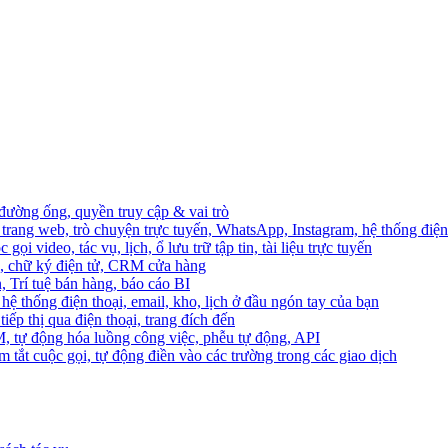
 đường ống, quyền truy cập & vai trò
trang web, trò chuyện trực tuyến, WhatsApp, Instagram, hệ thống điện 
ọi video, tác vụ, lịch, ổ lưu trữ tập tin, tài liệu trực tuyến
o, chữ ký điện tử, CRM cửa hàng
, Trí tuệ bán hàng, báo cáo BI
hệ thống điện thoại, email, kho, lịch ở đầu ngón tay của bạn
ếp thị qua điện thoại, trang đích đến
M, tự động hóa luồng công việc, phễu tự động, API
 tắt cuộc gọi, tự động điền vào các trường trong các giao dịch