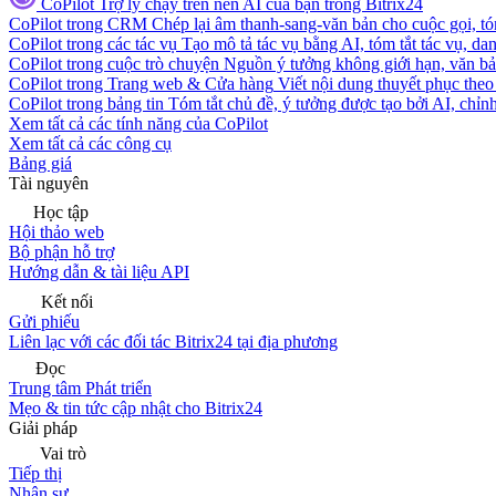
CoPilot
Trợ lý chạy trên nền AI của bạn trong Bitrix24
CoPilot trong CRM
Chép lại âm thanh-sang-văn bản cho cuộc gọi, tóm
CoPilot trong các tác vụ
Tạo mô tả tác vụ bằng AI, tóm tắt tác vụ, dan
CoPilot trong cuộc trò chuyện
Nguồn ý tưởng không giới hạn, văn bản
CoPilot trong Trang web & Cửa hàng
Viết nội dung thuyết phục theo 
CoPilot trong bảng tin
Tóm tắt chủ đề, ý tưởng được tạo bởi AI, chỉnh
Xem tất cả các tính năng của CoPilot
Xem tất cả các công cụ
Bảng giá
Tài nguyên
Học tập
Hội thảo web
Bộ phận hỗ trợ
Hướng dẫn & tài liệu API
Kết nối
Gửi phiếu
Liên lạc với các đối tác Bitrix24 tại địa phương
Đọc
Trung tâm Phát triển
Mẹo & tin tức cập nhật cho Bitrix24
Giải pháp
Vai trò
Tiếp thị
Nhân sự