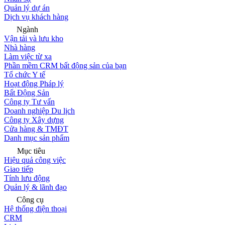
Quản lý dự án
Dịch vụ khách hàng
Ngành
Vận tải và lưu kho
Nhà hàng
Làm việc từ xa
Phần mềm CRM bất động sản của bạn
Tổ chức Y tế
Hoạt động Pháp lý
Bất Động Sản
Công ty Tư vấn
Doanh nghiệp Du lịch
Công ty Xây dựng
Cửa hàng & TMĐT
Danh mục sản phẩm
Mục tiêu
Hiệu quả công việc
Giao tiếp
Tính lưu động
Quản lý & lãnh đạo
Công cụ
Hệ thống điện thoại
CRM