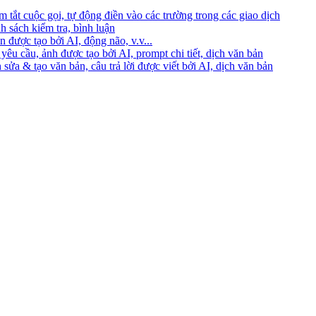
 tắt cuộc gọi, tự động điền vào các trường trong các giao dịch
h sách kiểm tra, bình luận
 được tạo bởi AI, động não, v.v...
yêu cầu, ảnh được tạo bởi AI, prompt chi tiết, dịch văn bản
 sửa & tạo văn bản, câu trả lời được viết bởi AI, dịch văn bản