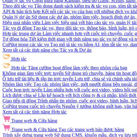
Quản lý tác vụ
Chọn giữa bảng Kanban, biểu đồ Gantt, Scrum, danh 
Theo dõi tác vụ
Tận dụng danh sách kiểm tra & tác vụ con, tóm tắt tác
API & bản tích hợp
Kết nối các tác vụ của bạn với những dịch vụ khá
Quản lý dự án
Sử dụng các dự án, nhóm làm việc, hoạch định dự án, v
Hiệu quả nhân viên
Làm việc hiệu quả với báo cáo tác vụ, quản lý tả
Tác vụ di động
Tạo tác vụ, theo dõi tác vụ, thông báo, bình luận, trò
Hợp tác trong dự án
Làm việc nhanh hơn với cuộc trò chuyện, cuộc gọi
Tự động hóa
Tiết kiệm thời gian với tính năng tạo tác vụ tự động và
CoPilot trong các tác vụ
Tạo mô tả tác vụ bằng AI, tóm tắt tác vụ, dan
Xem tất cả các tính năng cho Tác vụ & Dự án
Hợp tác
Hợp tác
Tăng cường hoạt động làm việc theo nhóm của bạn
Không gian làm việc trực tuyến
Sử dụng trò chuyện, bảng tin hoạt độ
Ổ lưu trữ tài liệu & tập tin trực tuyến
Lưu trữ, chia sẻ và chỉnh sửa tà
Nhóm làm việc
Tạo các nhóm làm việc, mời người dùng bên ngoài, đặ
Cuộc họp trực tuyến
Làm nhiều hơn với cuộc gọi video, video hội ngh
Lịch được chia sẻ
Lập kế hoạch với lịch công ty & cá nhân, khối thời 
Giao tiếp di động
Trình nhắn tin nhóm, cuộc gọi video, bình luận, lịc
CoPilot trong cuộc trò chuyện
Nguồn ý tưởng không giới hạn, văn bản
Xem tất cả các tính năng Hợp tác
Trang web & Cửa hàng
Trang web & Cửa hàng
Tạo các trang web bán được hàng
Trình xây dựng trang web
Sử dụng CMS, khuôn mẫu, dịch vụ lưu trữ, 