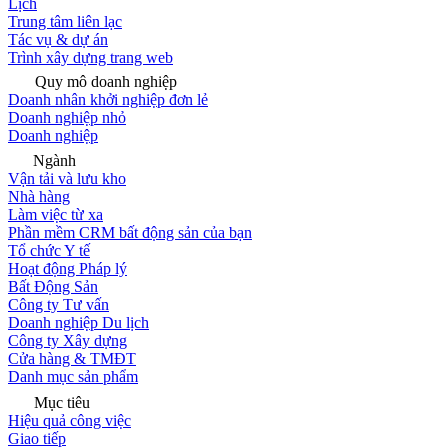
Lịch
Trung tâm liên lạc
Tác vụ & dự án
Trình xây dựng trang web
Quy mô doanh nghiệp
Doanh nhân khởi nghiệp đơn lẻ
Doanh nghiệp nhỏ
Doanh nghiệp
Ngành
Vận tải và lưu kho
Nhà hàng
Làm việc từ xa
Phần mềm CRM bất động sản của bạn
Tổ chức Y tế
Hoạt động Pháp lý
Bất Động Sản
Công ty Tư vấn
Doanh nghiệp Du lịch
Công ty Xây dựng
Cửa hàng & TMĐT
Danh mục sản phẩm
Mục tiêu
Hiệu quả công việc
Giao tiếp