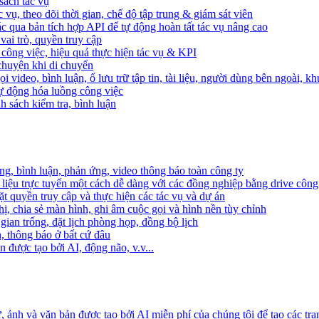
sách tác vụ
 vụ, theo dõi thời gian, chế độ tập trung & giám sát viên
c qua bản tích hợp API để tự động hoàn tất tác vụ nâng cao
ai trò, quyền truy cập
i công việc, hiệu quả thực hiện tác vụ & KPI
 chuyện khi di chuyển
 video, bình luận, ổ lưu trữ tập tin, tài liệu, người dùng bên ngoài, k
 tự động hóa luồng công việc
h sách kiểm tra, bình luận
ng, bình luận, phản ứng, video thông báo toàn công ty
i liệu trực tuyến một cách dễ dàng với các đồng nghiệp bằng drive công
t quyền truy cập và thực hiện các tác vụ và dự án
ị, chia sẻ màn hình, ghi âm cuộc gọi và hình nền tùy chỉnh
gian trống, đặt lịch phòng họp, đồng bộ lịch
h, thông báo ở bất cứ đâu
 được tạo bởi AI, động não, v.v...
ảnh và văn bản được tạo bởi AI miễn phí của chúng tôi để tạo các tra