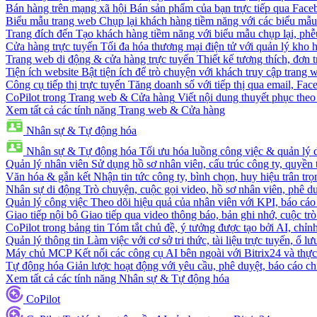
Bán hàng trên mạng xã hội
Bán sản phẩm của bạn trực tiếp qua Fac
Biểu mẫu trang web
Chụp lại khách hàng tiềm năng với các biểu mẫu
Trang đích đến
Tạo khách hàng tiềm năng với biểu mẫu chụp lại, phễ
Cửa hàng trực tuyến
Tối đa hóa thương mại điện tử với quản lý kho h
Trang web di động & cửa hàng trực tuyến
Thiết kế tương thích, đơn 
Tiện ích website
Bật tiện ích để trò chuyện với khách truy cập trang 
Công cụ tiếp thị trực tuyến
Tăng doanh số với tiếp thị qua email, Fa
CoPilot trong Trang web & Cửa hàng
Viết nội dung thuyết phục theo 
Xem tất cả các tính năng Trang web & Cửa hàng
Nhân sự & Tự động hóa
Nhân sự & Tự động hóa
Tối ưu hóa luồng công việc & quản lý 
Quản lý nhân viên
Sử dụng hồ sơ nhân viên, cấu trúc công ty, quyền 
Văn hóa & gắn kết
Nhận tin tức công ty, bình chọn, huy hiệu trân trọ
Nhân sự di động
Trò chuyện, cuộc gọi video, hồ sơ nhân viên, phê du
Quản lý công việc
Theo dõi hiệu quả của nhân viên với KPI, báo cáo
Giao tiếp nội bộ
Giao tiếp qua video thông báo, bản ghi nhớ, cuộc tr
CoPilot trong bảng tin
Tóm tắt chủ đề, ý tưởng được tạo bởi AI, chỉnh
Quản lý thông tin
Làm việc với cơ sở tri thức, tài liệu trực tuyến, ổ lư
Máy chủ MCP
Kết nối các công cụ AI bên ngoài với Bitrix24 và thực
Tự động hóa
Giản lược hoạt động với yêu cầu, phê duyệt, báo cáo ch
Xem tất cả các tính năng Nhân sự & Tự động hóa
CoPilot