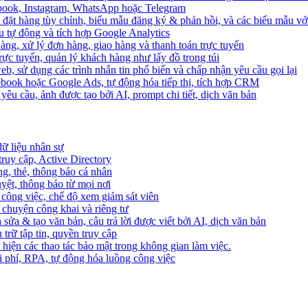
ebook, Instagram, WhatsApp hoặc Telegram
 đặt hàng tùy chỉnh, biểu mẫu đăng ký & phản hồi, và các biểu mẫu với
u tự động và tích hợp Google Analytics
àng, xử lý đơn hàng, giao hàng và thanh toán trực tuyến
trực tuyến, quản lý khách hàng như lấy đồ trong túi
web, sử dụng các trình nhắn tin phổ biến và chấp nhận yêu cầu gọi lại
cebook hoặc Google Ads, tự động hóa tiếp thị, tích hợp CRM
yêu cầu, ảnh được tạo bởi AI, prompt chi tiết, dịch văn bản
dữ liệu nhân sự
truy cập, Active Directory
ng, thẻ, thông báo cá nhân
yệt, thông báo từ mọi nơi
 công việc, chế độ xem giám sát viên
ò chuyện công khai và riêng tư
 sửa & tạo văn bản, câu trả lời được viết bởi AI, dịch văn bản
u trữ tập tin, quyền truy cập
 hiện các thao tác bảo mật trong không gian làm việc.
i phí, RPA, tự động hóa luồng công việc