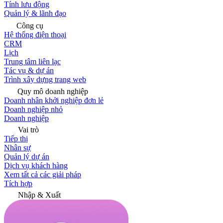
Tính lưu động
Quản lý & lãnh đạo
Công cụ
Hệ thống điện thoại
CRM
Lịch
Trung tâm liên lạc
Tác vụ & dự án
Trình xây dựng trang web
Quy mô doanh nghiệp
Doanh nhân khởi nghiệp đơn lẻ
Doanh nghiệp nhỏ
Doanh nghiệp
Vai trò
Tiếp thị
Nhân sự
Quản lý dự án
Dịch vụ khách hàng
Xem tất cả các giải pháp
Tích hợp
Nhập & Xuất