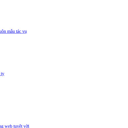
huôn mẫu tác vụ
 ty
ng web tuyệt vời