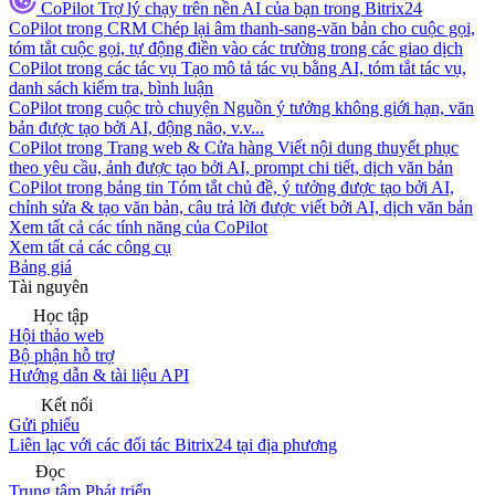
CoPilot
Trợ lý chạy trên nền AI của bạn trong Bitrix24
CoPilot trong CRM
Chép lại âm thanh-sang-văn bản cho cuộc gọi,
tóm tắt cuộc gọi, tự động điền vào các trường trong các giao dịch
CoPilot trong các tác vụ
Tạo mô tả tác vụ bằng AI, tóm tắt tác vụ,
danh sách kiểm tra, bình luận
CoPilot trong cuộc trò chuyện
Nguồn ý tưởng không giới hạn, văn
bản được tạo bởi AI, động não, v.v...
CoPilot trong Trang web & Cửa hàng
Viết nội dung thuyết phục
theo yêu cầu, ảnh được tạo bởi AI, prompt chi tiết, dịch văn bản
CoPilot trong bảng tin
Tóm tắt chủ đề, ý tưởng được tạo bởi AI,
chỉnh sửa & tạo văn bản, câu trả lời được viết bởi AI, dịch văn bản
Xem tất cả các tính năng của CoPilot
Xem tất cả các công cụ
Bảng giá
Tài nguyên
Học tập
Hội thảo web
Bộ phận hỗ trợ
Hướng dẫn & tài liệu API
Kết nối
Gửi phiếu
Liên lạc với các đối tác Bitrix24 tại địa phương
Đọc
Trung tâm Phát triển