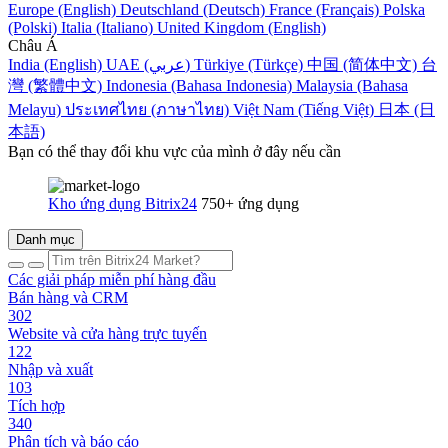
Europe (English)
Deutschland (Deutsch)
France (Français)
Polska
(Polski)
Italia (Italiano)
United Kingdom (English)
Châu Á
India (English)
UAE (عربي)
Türkiye (Türkçe)
中国 (简体中文)
台
灣 (繁體中文)
Indonesia (Bahasa Indonesia)
Malaysia (Bahasa
Melayu)
ประเทศไทย (ภาษาไทย)
Việt Nam (Tiếng Việt)
日本 (日
本語)
Bạn có thể thay đổi khu vực của mình ở đây nếu cần
Kho ứng dụng Bitrix24
750+ ứng dụng
Danh mục
Các giải pháp miễn phí hàng đầu
Bán hàng và CRM
302
Website và cửa hàng trực tuyến
122
Nhập và xuất
103
Tích hợp
340
Phân tích và báo cáo