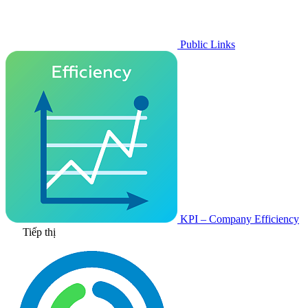
Public Links
KPI – Company Efficiency
Tiếp thị