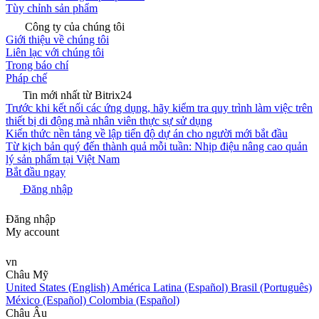
Tùy chỉnh sản phẩm
Công ty của chúng tôi
Giới thiệu về chúng tôi
Liên lạc với chúng tôi
Trong báo chí
Pháp chế
Tin mới nhất từ Bitrix24
Trước khi kết nối các ứng dụng, hãy kiểm tra quy trình làm việc trên
thiết bị di động mà nhân viên thực sự sử dụng
Kiến thức nền tảng về lập tiến độ dự án cho người mới bắt đầu
Từ kịch bản quý đến thành quả mỗi tuần: Nhịp điệu nâng cao quản
lý sản phẩm tại Việt Nam
Bắt đầu ngay
Đăng nhập
Đăng nhập
My account
vn
Châu Mỹ
United States (English)
América Latina (Español)
Brasil (Português)
México (Español)
Colombia (Español)
Châu Âu