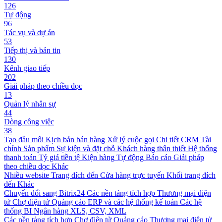
126
Tự động
96
Tác vụ và dự án
53
Tiếp thị và bản tin
130
Kênh giao tiếp
202
Giải pháp theo chiều dọc
13
Quản lý nhân sự
44
Dòng công việc
38
Tạo đầu mối
Kịch bản bán hàng
Xử lý cuộc gọi
Chi tiết CRM
Tài
chính
Sản phẩm
Sự kiện và đặt chỗ
Khách hàng thân thiết
Hệ thống
thanh toán
Tỷ giá tiền tệ
Kiện hàng
Tự động
Báo cáo
Giải pháp
theo chiều dọc
Khác
Nhiều website
Trang đích đến
Cửa hàng trực tuyến
Khối trang đích
đến
Khác
Chuyển đổi sang Bitrix24
Các nền tảng tích hợp
Thương mại điện
tử
Chợ điện tử
Quảng cáo
ERP và các hệ thống kế toán
Các hệ
thống BI
Ngân hàng
XLS, CSV, XML
Các nền tảng tích hợp
Chợ điện tử
Quảng cáo
Thương mại điện tử