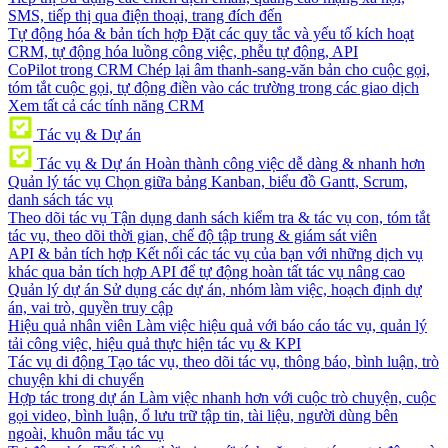
SMS, tiếp thị qua điện thoại, trang đích đến
Tự động hóa & bản tích hợp
Đặt các quy tắc và yếu tố kích hoạt
CRM, tự động hóa luồng công việc, phễu tự động, API
CoPilot trong CRM
Chép lại âm thanh-sang-văn bản cho cuộc gọi,
tóm tắt cuộc gọi, tự động điền vào các trường trong các giao dịch
Xem tất cả các tính năng CRM
Tác vụ & Dự án
Tác vụ & Dự án
Hoàn thành công việc dễ dàng & nhanh hơn
Quản lý tác vụ
Chọn giữa bảng Kanban, biểu đồ Gantt, Scrum,
danh sách tác vụ
Theo dõi tác vụ
Tận dụng danh sách kiểm tra & tác vụ con, tóm tắt
tác vụ, theo dõi thời gian, chế độ tập trung & giám sát viên
API & bản tích hợp
Kết nối các tác vụ của bạn với những dịch vụ
khác qua bản tích hợp API để tự động hoàn tất tác vụ nâng cao
Quản lý dự án
Sử dụng các dự án, nhóm làm việc, hoạch định dự
án, vai trò, quyền truy cập
Hiệu quả nhân viên
Làm việc hiệu quả với báo cáo tác vụ, quản lý
tải công việc, hiệu quả thực hiện tác vụ & KPI
Tác vụ di động
Tạo tác vụ, theo dõi tác vụ, thông báo, bình luận, trò
chuyện khi di chuyển
Hợp tác trong dự án
Làm việc nhanh hơn với cuộc trò chuyện, cuộc
gọi video, bình luận, ổ lưu trữ tập tin, tài liệu, người dùng bên
ngoài, khuôn mẫu tác vụ