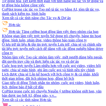
Tự động hóa
Tiết kiệm thời gian với tính năng tạo tác vụ tự động và
tự động hóa luồng công việc
CoPilot trong các tác vụ
Tạo mô tả tác vụ bằng AI, tóm tắt tác vụ,
danh sách kiểm tra, bình luận
Xem tất cả các tính năng cho Tác vụ & Dự án
Hợp tác
Hợp tác
Tăng cường hoạt động làm việc theo nhóm của bạn
Không gian làm việc trực tuyến
Sử dụng trò chuyện, bảng tin hoạt
động, bình luận, phản ứng, video thông báo toàn công ty
Ổ lưu trữ tài liệu & tập tin trực tuyến
Lưu trữ, chia sẻ và chỉnh sửa
tài liệu trực tuyến một cách dễ dàng với các đồng nghiệp bằng drive
công ty
Nhóm làm việc
Tạo các nhóm làm việc, mời người dùng bên ngoài,
đặt quyền truy cập và thực hiện các tác vụ và dự án
Cuộc họp trực tuyến
Làm nhiều hơn với cuộc gọi video, video hội
nghị, chia sẻ màn hình, ghi âm cuộc gọi và hình nền tùy chỉnh
Lịch được chia sẻ
Lập kế hoạch với lịch công ty & cá nhân, khối
thời gian trống, đặt lịch phòng họp, đồng bộ lịch
Giao tiếp di động
Trình nhắn tin nhóm, cuộc gọi video, bình luận,
lịch, thông báo ở bất cứ đâu
CoPilot trong cuộc trò chuyện
Nguồn ý tưởng không giới hạn, văn
bản được tạo bởi AI, động não, v.v...
Xem tất cả các tính năng Hợp tác