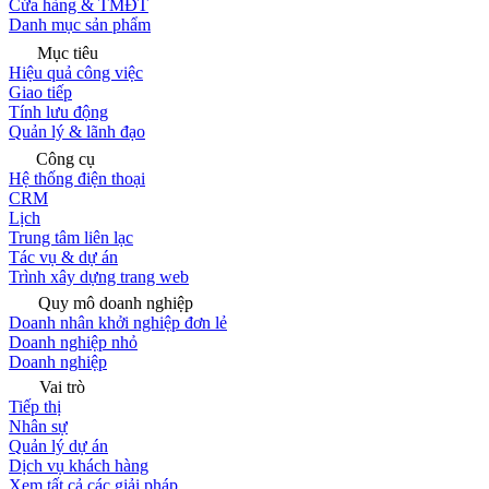
Cửa hàng & TMĐT
Danh mục sản phẩm
Mục tiêu
Hiệu quả công việc
Giao tiếp
Tính lưu động
Quản lý & lãnh đạo
Công cụ
Hệ thống điện thoại
CRM
Lịch
Trung tâm liên lạc
Tác vụ & dự án
Trình xây dựng trang web
Quy mô doanh nghiệp
Doanh nhân khởi nghiệp đơn lẻ
Doanh nghiệp nhỏ
Doanh nghiệp
Vai trò
Tiếp thị
Nhân sự
Quản lý dự án
Dịch vụ khách hàng
Xem tất cả các giải pháp