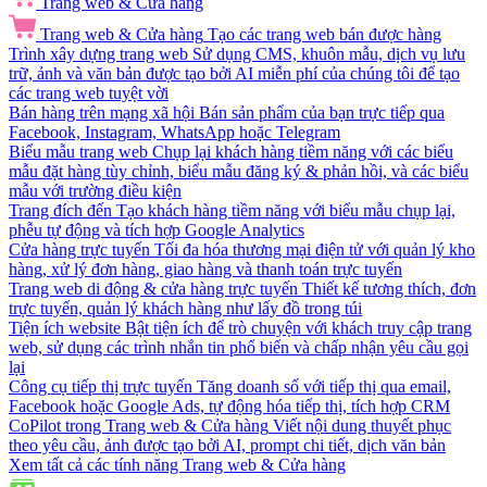
Trang web & Cửa hàng
Trang web & Cửa hàng
Tạo các trang web bán được hàng
Trình xây dựng trang web
Sử dụng CMS, khuôn mẫu, dịch vụ lưu
trữ, ảnh và văn bản được tạo bởi AI miễn phí của chúng tôi để tạo
các trang web tuyệt vời
Bán hàng trên mạng xã hội
Bán sản phẩm của bạn trực tiếp qua
Facebook, Instagram, WhatsApp hoặc Telegram
Biểu mẫu trang web
Chụp lại khách hàng tiềm năng với các biểu
mẫu đặt hàng tùy chỉnh, biểu mẫu đăng ký & phản hồi, và các biểu
mẫu với trường điều kiện
Trang đích đến
Tạo khách hàng tiềm năng với biểu mẫu chụp lại,
phễu tự động và tích hợp Google Analytics
Cửa hàng trực tuyến
Tối đa hóa thương mại điện tử với quản lý kho
hàng, xử lý đơn hàng, giao hàng và thanh toán trực tuyến
Trang web di động & cửa hàng trực tuyến
Thiết kế tương thích, đơn
trực tuyến, quản lý khách hàng như lấy đồ trong túi
Tiện ích website
Bật tiện ích để trò chuyện với khách truy cập trang
web, sử dụng các trình nhắn tin phổ biến và chấp nhận yêu cầu gọi
lại
Công cụ tiếp thị trực tuyến
Tăng doanh số với tiếp thị qua email,
Facebook hoặc Google Ads, tự động hóa tiếp thị, tích hợp CRM
CoPilot trong Trang web & Cửa hàng
Viết nội dung thuyết phục
theo yêu cầu, ảnh được tạo bởi AI, prompt chi tiết, dịch văn bản
Xem tất cả các tính năng Trang web & Cửa hàng