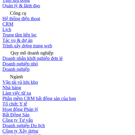
Tính lưu động
Quản lý & lãnh đạo
Công cụ
Hệ thống điện thoại
CRM
Lịch
Trung tâm liên lạc
Tác vụ & dự án
Trình xây dựng trang web
Quy mô doanh nghiệp
Doanh nhân khởi nghiệp đơn lẻ
Doanh nghiệp nhỏ
Doanh nghiệp
Ngành
Vận tải và lưu kho
Nhà hàng
Làm việc từ xa
Phần mềm CRM bất động sản của bạn
Tổ chức Y tế
Hoạt động Pháp lý
Bất Động Sản
Công ty Tư vấn
Doanh nghiệp Du lịch
Công ty Xây dựng