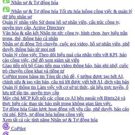
Nhân sự & Tự động hóa
Nhân sự & Tự động hóa
Tối ưu hóa luồng công việc & quản lý
dữ liệu nhân sự
Quản lý nhân viên
Sử dụng hồ sơ nhân viên, cấu trúc công ty,
quyền truy cập, Active Directory
Văn hóa & gắn kết
Nhận tin tức công ty, bình chọn, huy hiệu trân
trọng, thẻ, thông báo cá nhân
Nhân sự di động
Trò chuyện, cuộc gọi video, hồ sơ nhân viên, phê
duyệt, thông báo từ mọi nơi
Quản lý công việc
Theo dõi hiệu quả của nhân viên với KPI, báo
cáo công việc, chế độ xem giám sát viên
Giao tiếp nội bộ
Giao tiếp qua video thông báo, bản ghi nhớ, cuộc
trò chuyện công khai và riêng tư
CoPilot trong bảng tin
Tóm tắt chủ đề, ý tưởng được tạo bởi AI,
chỉnh sửa & tạo văn bản, câu trả lời được viết bởi AI, dịch văn bản
Quản lý thông tin
Làm việc với cơ sở tri thức, tài liệu trực tuyến, ổ
lưu trữ tập tin, quyền truy cập
Máy chủ MCP
Kết nối các công cụ AI bên ngoài với Bitrix24 và
thực hiện các thao tác bảo mật trong không gian làm việc.
Tự động hóa
Giản lược hoạt động với yêu cầu, phê duyệt, báo cáo
chi phí, RPA, tự động hóa luồng công việc
Xem tất cả các tính năng Nhân sự & Tự động hóa
CoPilot