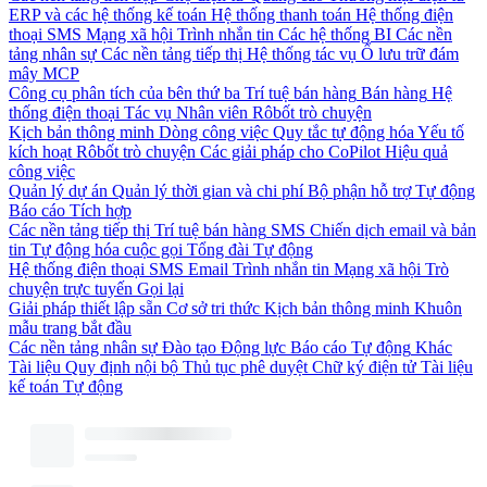
ERP và các hệ thống kế toán
Hệ thống thanh toán
Hệ thống điện
thoại
SMS
Mạng xã hội
Trình nhắn tin
Các hệ thống BI
Các nền
tảng nhân sự
Các nền tảng tiếp thị
Hệ thống tác vụ
Ổ lưu trữ đám
mây
MCP
Công cụ phân tích của bên thứ ba
Trí tuệ bán hàng
Bán hàng
Hệ
thống điện thoại
Tác vụ
Nhân viên
Rôbốt trò chuyện
Kịch bản thông minh
Dòng công việc
Quy tắc tự động hóa
Yếu tố
kích hoạt
Rôbốt trò chuyện
Các giải pháp cho CoPilot
Hiệu quả
công việc
Quản lý dự án
Quản lý thời gian và chi phí
Bộ phận hỗ trợ
Tự động
Báo cáo
Tích hợp
Các nền tảng tiếp thị
Trí tuệ bán hàng
SMS
Chiến dịch email và bản
tin
Tự động hóa cuộc gọi
Tổng đài
Tự động
Hệ thống điện thoại
SMS
Email
Trình nhắn tin
Mạng xã hội
Trò
chuyện trực tuyến
Gọi lại
Giải pháp thiết lập sẵn
Cơ sở tri thức
Kịch bản thông minh
Khuôn
mẫu trang bắt đầu
Các nền tảng nhân sự
Đào tạo
Động lực
Báo cáo
Tự động
Khác
Tài liệu
Quy định nội bộ
Thủ tục phê duyệt
Chữ ký điện tử
Tài liệu
kế toán
Tự động