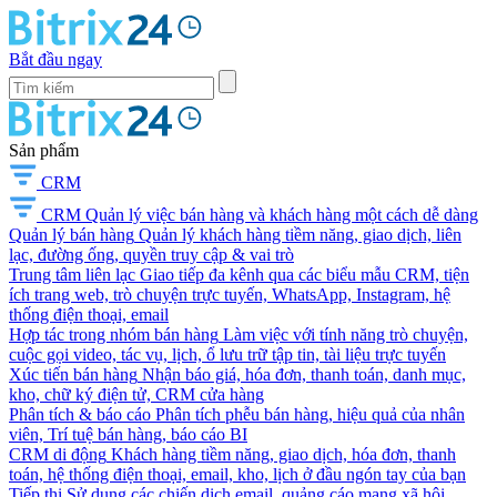
Bắt đầu ngay
Sản phẩm
CRM
CRM
Quản lý việc bán hàng và khách hàng một cách dễ dàng
Quản lý bán hàng
Quản lý khách hàng tiềm năng, giao dịch, liên
lạc, đường ống, quyền truy cập & vai trò
Trung tâm liên lạc
Giao tiếp đa kênh qua các biểu mẫu CRM, tiện
ích trang web, trò chuyện trực tuyến, WhatsApp, Instagram, hệ
thống điện thoại, email
Hợp tác trong nhóm bán hàng
Làm việc với tính năng trò chuyện,
cuộc gọi video, tác vụ, lịch, ổ lưu trữ tập tin, tài liệu trực tuyến
Xúc tiến bán hàng
Nhận báo giá, hóa đơn, thanh toán, danh mục,
kho, chữ ký điện tử, CRM cửa hàng
Phân tích & báo cáo
Phân tích phễu bán hàng, hiệu quả của nhân
viên, Trí tuệ bán hàng, báo cáo BI
CRM di động
Khách hàng tiềm năng, giao dịch, hóa đơn, thanh
toán, hệ thống điện thoại, email, kho, lịch ở đầu ngón tay của bạn
Tiếp thị
Sử dụng các chiến dịch email, quảng cáo mạng xã hội,