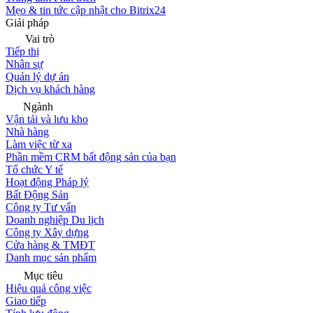
Mẹo & tin tức cập nhật cho Bitrix24
Giải pháp
Vai trò
Tiếp thị
Nhân sự
Quản lý dự án
Dịch vụ khách hàng
Ngành
Vận tải và lưu kho
Nhà hàng
Làm việc từ xa
Phần mềm CRM bất động sản của bạn
Tổ chức Y tế
Hoạt động Pháp lý
Bất Động Sản
Công ty Tư vấn
Doanh nghiệp Du lịch
Công ty Xây dựng
Cửa hàng & TMĐT
Danh mục sản phẩm
Mục tiêu
Hiệu quả công việc
Giao tiếp