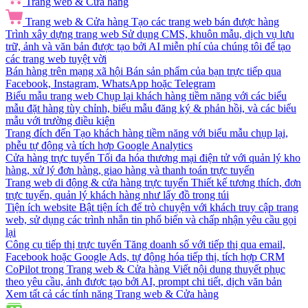
Trang web & Cửa hàng
Trang web & Cửa hàng
Tạo các trang web bán được hàng
Trình xây dựng trang web
Sử dụng CMS, khuôn mẫu, dịch vụ lưu
trữ, ảnh và văn bản được tạo bởi AI miễn phí của chúng tôi để tạo
các trang web tuyệt vời
Bán hàng trên mạng xã hội
Bán sản phẩm của bạn trực tiếp qua
Facebook, Instagram, WhatsApp hoặc Telegram
Biểu mẫu trang web
Chụp lại khách hàng tiềm năng với các biểu
mẫu đặt hàng tùy chỉnh, biểu mẫu đăng ký & phản hồi, và các biểu
mẫu với trường điều kiện
Trang đích đến
Tạo khách hàng tiềm năng với biểu mẫu chụp lại,
phễu tự động và tích hợp Google Analytics
Cửa hàng trực tuyến
Tối đa hóa thương mại điện tử với quản lý kho
hàng, xử lý đơn hàng, giao hàng và thanh toán trực tuyến
Trang web di động & cửa hàng trực tuyến
Thiết kế tương thích, đơn
trực tuyến, quản lý khách hàng như lấy đồ trong túi
Tiện ích website
Bật tiện ích để trò chuyện với khách truy cập trang
web, sử dụng các trình nhắn tin phổ biến và chấp nhận yêu cầu gọi
lại
Công cụ tiếp thị trực tuyến
Tăng doanh số với tiếp thị qua email,
Facebook hoặc Google Ads, tự động hóa tiếp thị, tích hợp CRM
CoPilot trong Trang web & Cửa hàng
Viết nội dung thuyết phục
theo yêu cầu, ảnh được tạo bởi AI, prompt chi tiết, dịch văn bản
Xem tất cả các tính năng Trang web & Cửa hàng