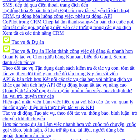
SMS, tiếp thị qua điện thoại, trang đích đến
Tự động hóa & bản tích hợp
Đặt các quy tắc và yếu tố kích hoạt
CRM, tự động hóa luồng công việc, phễu tự động, API
CoPilot trong CRM
Chép lại âm thanh-sang-văn bản cho cuộc gọi,
tóm tắt cuộc gọi, tự động điền vào các trường trong các giao dịch
Xem tất cả các tính năng CRM
Tác vụ & Dự án
Tác vụ & Dự án
Hoàn thành công việc dễ dàng & nhanh hơn
Quản lý tác vụ
Chọn giữa bảng Kanban, biểu đồ Gantt, Scrum,
danh sách tác vụ
Theo dõi tác vụ
Tận dụng danh sách kiểm tra & tác vụ con, tóm tắt
tác vụ, theo dõi thời gian, chế độ tập trung & giám sát viên
API & bản tích hợp
Kết nối các tác vụ của bạn với những dịch vụ
khác qua bản tích hợp API để tự động hoàn tất tác vụ nâng cao
Quản lý dự án
Sử dụng các dự án, nhóm làm việc, hoạch định dự
án, vai trò, quyền truy cập
Hiệu quả nhân viên
Làm việc hiệu quả với báo cáo tác vụ, quản lý
tải công việc, hiệu quả thực hiện tác vụ & KPI
Tác vụ di động
Tạo tác vụ, theo dõi tác vụ, thông báo, bình luận, trò
chuyện khi di chuyển
Hợp tác trong dự án
Làm việc nhanh hơn với cuộc trò chuyện, cuộc
gọi video, bình luận, ổ lưu trữ tập tin, tài liệu, người dùng bên
ngoài, khuôn mẫu tác vụ