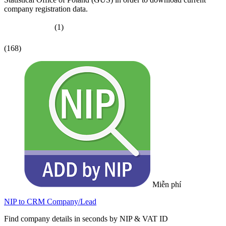
company registration data.
(1)
(168)
Miễn phí
NIP to CRM Company/Lead
Find company details in seconds by NIP & VAT ID