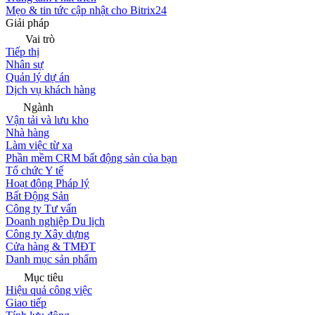
Mẹo & tin tức cập nhật cho Bitrix24
Giải pháp
Vai trò
Tiếp thị
Nhân sự
Quản lý dự án
Dịch vụ khách hàng
Ngành
Vận tải và lưu kho
Nhà hàng
Làm việc từ xa
Phần mềm CRM bất động sản của bạn
Tổ chức Y tế
Hoạt động Pháp lý
Bất Động Sản
Công ty Tư vấn
Doanh nghiệp Du lịch
Công ty Xây dựng
Cửa hàng & TMĐT
Danh mục sản phẩm
Mục tiêu
Hiệu quả công việc
Giao tiếp