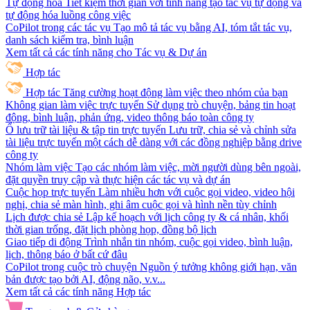
Tự động hóa
Tiết kiệm thời gian với tính năng tạo tác vụ tự động và
tự động hóa luồng công việc
CoPilot trong các tác vụ
Tạo mô tả tác vụ bằng AI, tóm tắt tác vụ,
danh sách kiểm tra, bình luận
Xem tất cả các tính năng cho Tác vụ & Dự án
Hợp tác
Hợp tác
Tăng cường hoạt động làm việc theo nhóm của bạn
Không gian làm việc trực tuyến
Sử dụng trò chuyện, bảng tin hoạt
động, bình luận, phản ứng, video thông báo toàn công ty
Ổ lưu trữ tài liệu & tập tin trực tuyến
Lưu trữ, chia sẻ và chỉnh sửa
tài liệu trực tuyến một cách dễ dàng với các đồng nghiệp bằng drive
công ty
Nhóm làm việc
Tạo các nhóm làm việc, mời người dùng bên ngoài,
đặt quyền truy cập và thực hiện các tác vụ và dự án
Cuộc họp trực tuyến
Làm nhiều hơn với cuộc gọi video, video hội
nghị, chia sẻ màn hình, ghi âm cuộc gọi và hình nền tùy chỉnh
Lịch được chia sẻ
Lập kế hoạch với lịch công ty & cá nhân, khối
thời gian trống, đặt lịch phòng họp, đồng bộ lịch
Giao tiếp di động
Trình nhắn tin nhóm, cuộc gọi video, bình luận,
lịch, thông báo ở bất cứ đâu
CoPilot trong cuộc trò chuyện
Nguồn ý tưởng không giới hạn, văn
bản được tạo bởi AI, động não, v.v...
Xem tất cả các tính năng Hợp tác