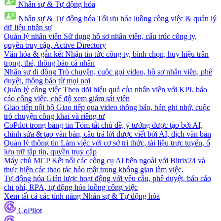
Nhân sự & Tự động hóa
Nhân sự & Tự động hóa
Tối ưu hóa luồng công việc & quản lý
dữ liệu nhân sự
Quản lý nhân viên
Sử dụng hồ sơ nhân viên, cấu trúc công ty,
quyền truy cập, Active Directory
Văn hóa & gắn kết
Nhận tin tức công ty, bình chọn, huy hiệu trân
trọng, thẻ, thông báo cá nhân
Nhân sự di động
Trò chuyện, cuộc gọi video, hồ sơ nhân viên, phê
duyệt, thông báo từ mọi nơi
Quản lý công việc
Theo dõi hiệu quả của nhân viên với KPI, báo
cáo công việc, chế độ xem giám sát viên
Giao tiếp nội bộ
Giao tiếp qua video thông báo, bản ghi nhớ, cuộc
trò chuyện công khai và riêng tư
CoPilot trong bảng tin
Tóm tắt chủ đề, ý tưởng được tạo bởi AI,
chỉnh sửa & tạo văn bản, câu trả lời được viết bởi AI, dịch văn bản
Quản lý thông tin
Làm việc với cơ sở tri thức, tài liệu trực tuyến, ổ
lưu trữ tập tin, quyền truy cập
Máy chủ MCP
Kết nối các công cụ AI bên ngoài với Bitrix24 và
thực hiện các thao tác bảo mật trong không gian làm việc.
Tự động hóa
Giản lược hoạt động với yêu cầu, phê duyệt, báo cáo
chi phí, RPA, tự động hóa luồng công việc
Xem tất cả các tính năng Nhân sự & Tự động hóa
CoPilot