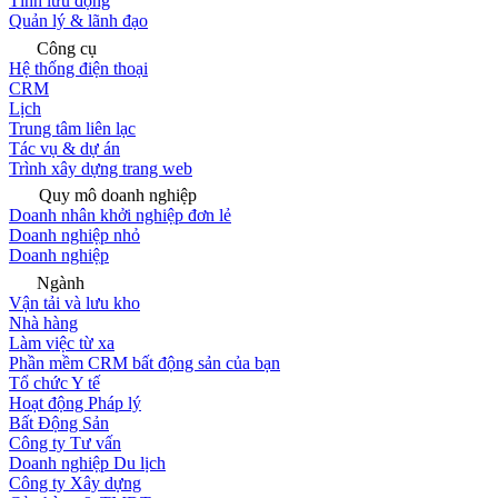
Tính lưu động
Quản lý & lãnh đạo
Công cụ
Hệ thống điện thoại
CRM
Lịch
Trung tâm liên lạc
Tác vụ & dự án
Trình xây dựng trang web
Quy mô doanh nghiệp
Doanh nhân khởi nghiệp đơn lẻ
Doanh nghiệp nhỏ
Doanh nghiệp
Ngành
Vận tải và lưu kho
Nhà hàng
Làm việc từ xa
Phần mềm CRM bất động sản của bạn
Tổ chức Y tế
Hoạt động Pháp lý
Bất Động Sản
Công ty Tư vấn
Doanh nghiệp Du lịch
Công ty Xây dựng