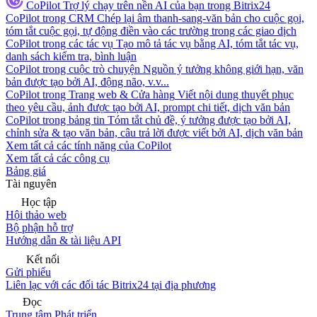
CoPilot
Trợ lý chạy trên nền AI của bạn trong Bitrix24
CoPilot trong CRM
Chép lại âm thanh-sang-văn bản cho cuộc gọi,
tóm tắt cuộc gọi, tự động điền vào các trường trong các giao dịch
CoPilot trong các tác vụ
Tạo mô tả tác vụ bằng AI, tóm tắt tác vụ,
danh sách kiểm tra, bình luận
CoPilot trong cuộc trò chuyện
Nguồn ý tưởng không giới hạn, văn
bản được tạo bởi AI, động não, v.v...
CoPilot trong Trang web & Cửa hàng
Viết nội dung thuyết phục
theo yêu cầu, ảnh được tạo bởi AI, prompt chi tiết, dịch văn bản
CoPilot trong bảng tin
Tóm tắt chủ đề, ý tưởng được tạo bởi AI,
chỉnh sửa & tạo văn bản, câu trả lời được viết bởi AI, dịch văn bản
Xem tất cả các tính năng của CoPilot
Xem tất cả các công cụ
Bảng giá
Tài nguyên
Học tập
Hội thảo web
Bộ phận hỗ trợ
Hướng dẫn & tài liệu API
Kết nối
Gửi phiếu
Liên lạc với các đối tác Bitrix24 tại địa phương
Đọc
Trung tâm Phát triển