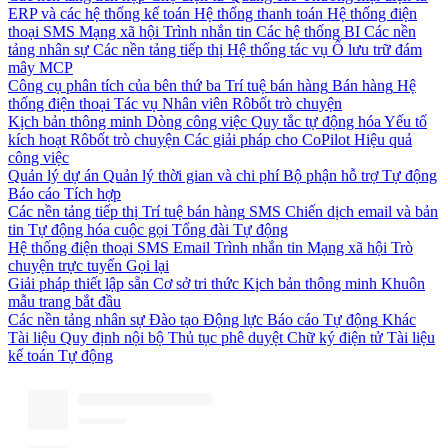
ERP và các hệ thống kế toán
Hệ thống thanh toán
Hệ thống điện
thoại
SMS
Mạng xã hội
Trình nhắn tin
Các hệ thống BI
Các nền
tảng nhân sự
Các nền tảng tiếp thị
Hệ thống tác vụ
Ổ lưu trữ đám
mây
MCP
Công cụ phân tích của bên thứ ba
Trí tuệ bán hàng
Bán hàng
Hệ
thống điện thoại
Tác vụ
Nhân viên
Rôbốt trò chuyện
Kịch bản thông minh
Dòng công việc
Quy tắc tự động hóa
Yếu tố
kích hoạt
Rôbốt trò chuyện
Các giải pháp cho CoPilot
Hiệu quả
công việc
Quản lý dự án
Quản lý thời gian và chi phí
Bộ phận hỗ trợ
Tự động
Báo cáo
Tích hợp
Các nền tảng tiếp thị
Trí tuệ bán hàng
SMS
Chiến dịch email và bản
tin
Tự động hóa cuộc gọi
Tổng đài
Tự động
Hệ thống điện thoại
SMS
Email
Trình nhắn tin
Mạng xã hội
Trò
chuyện trực tuyến
Gọi lại
Giải pháp thiết lập sẵn
Cơ sở tri thức
Kịch bản thông minh
Khuôn
mẫu trang bắt đầu
Các nền tảng nhân sự
Đào tạo
Động lực
Báo cáo
Tự động
Khác
Tài liệu
Quy định nội bộ
Thủ tục phê duyệt
Chữ ký điện tử
Tài liệu
kế toán
Tự động