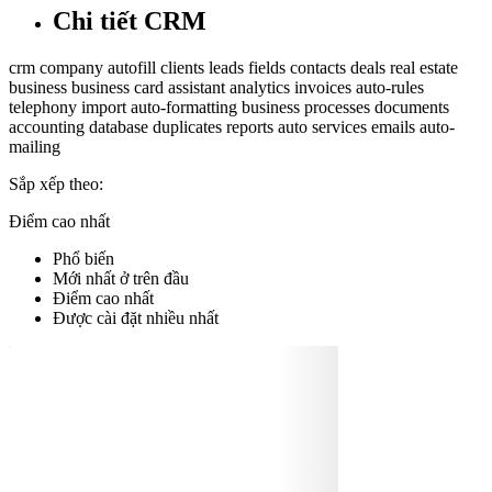
Chi tiết CRM
crm
company
autofill
clients
leads
fields
contacts
deals
real estate
business
business card
assistant
analytics
invoices
auto-rules
telephony
import
auto-formatting
business processes
documents
accounting
database
duplicates
reports
auto
services
emails
auto-
mailing
Sắp xếp theo:
Điểm cao nhất
Phổ biến
Mới nhất ở trên đầu
Điểm cao nhất
Được cài đặt nhiều nhất