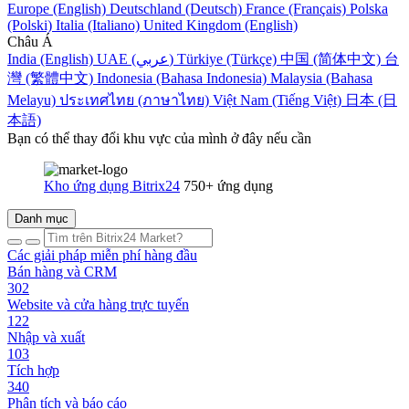
Europe (English)
Deutschland (Deutsch)
France (Français)
Polska
(Polski)
Italia (Italiano)
United Kingdom (English)
Châu Á
India (English)
UAE (عربي)
Türkiye (Türkçe)
中国 (简体中文)
台
灣 (繁體中文)
Indonesia (Bahasa Indonesia)
Malaysia (Bahasa
Melayu)
ประเทศไทย (ภาษาไทย)
Việt Nam (Tiếng Việt)
日本 (日
本語)
Bạn có thể thay đổi khu vực của mình ở đây nếu cần
Kho ứng dụng Bitrix24
750+ ứng dụng
Danh mục
Các giải pháp miễn phí hàng đầu
Bán hàng và CRM
302
Website và cửa hàng trực tuyến
122
Nhập và xuất
103
Tích hợp
340
Phân tích và báo cáo