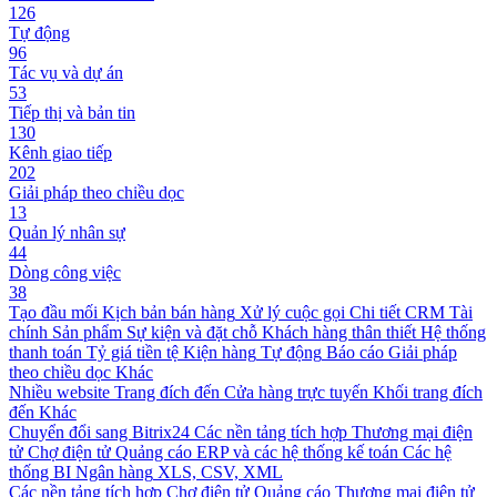
126
Tự động
96
Tác vụ và dự án
53
Tiếp thị và bản tin
130
Kênh giao tiếp
202
Giải pháp theo chiều dọc
13
Quản lý nhân sự
44
Dòng công việc
38
Tạo đầu mối
Kịch bản bán hàng
Xử lý cuộc gọi
Chi tiết CRM
Tài
chính
Sản phẩm
Sự kiện và đặt chỗ
Khách hàng thân thiết
Hệ thống
thanh toán
Tỷ giá tiền tệ
Kiện hàng
Tự động
Báo cáo
Giải pháp
theo chiều dọc
Khác
Nhiều website
Trang đích đến
Cửa hàng trực tuyến
Khối trang đích
đến
Khác
Chuyển đổi sang Bitrix24
Các nền tảng tích hợp
Thương mại điện
tử
Chợ điện tử
Quảng cáo
ERP và các hệ thống kế toán
Các hệ
thống BI
Ngân hàng
XLS, CSV, XML
Các nền tảng tích hợp
Chợ điện tử
Quảng cáo
Thương mại điện tử