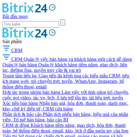
Bắt đầu ngay
Sản phẩm
CRM
CRM
Quản lý việc bán hàng và khách hàng một cách dễ dàng
Quản lý bán hàng
Quản lý khách hàng tiềm năng, giao dịch, liên
lạc, đường ống, quyền truy cập & vai trò
Trung tâm liên lạc
Giao tiếp đa kênh qua các biểu mẫu CRM, tiện
ích trang web, trò chuyện trực tuyến, WhatsApp, Instagram, hệ
thống điện thoại, email
Hợp tác trong nhóm bán hàng
Làm việc với tính năng trò chuyện,
cuộc gọi video, tác vụ, lịch, ổ lưu trữ tập tin, tài liệu trực tuyến
Xúc tiến bán hàng
Nhận báo giá, hóa đơn, thanh toán, danh mục,
kho, chữ ký điện tử, CRM cửa hàng
Phân tích & báo cáo
Phân tích phễu bán hàng, hiệu quả của nhân
viên, Trí tuệ bán hàng, báo cáo BI
CRM di động
Khách hàng tiềm năng, giao dịch, hóa đơn, thanh
toán, hệ thống điện thoại, email, kho, lịch ở đầu ngón tay của bạn
Tiếp thị
Sử dụng các chiến dịch email, quảng cáo mạng xã hội,