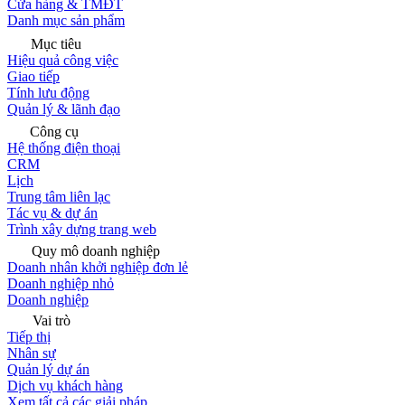
Cửa hàng & TMĐT
Danh mục sản phẩm
Mục tiêu
Hiệu quả công việc
Giao tiếp
Tính lưu động
Quản lý & lãnh đạo
Công cụ
Hệ thống điện thoại
CRM
Lịch
Trung tâm liên lạc
Tác vụ & dự án
Trình xây dựng trang web
Quy mô doanh nghiệp
Doanh nhân khởi nghiệp đơn lẻ
Doanh nghiệp nhỏ
Doanh nghiệp
Vai trò
Tiếp thị
Nhân sự
Quản lý dự án
Dịch vụ khách hàng
Xem tất cả các giải pháp