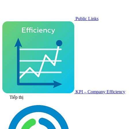
Public Links
KPI – Company Efficiency
Tiếp thị