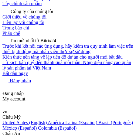
Tùy chỉnh sản phẩm
Công ty của chúng tôi
Giới thiệu về chúng tôi
Liên lạc với chúng tôi
Trong báo chí
Pháp chế
Tin mới nhất từ Bitrix24
Trước khi kết nối các ứng dụng, hãy kiểm tra quy trình làm việc trên
thiết bị di động mà nhân viên thực sự sử dụng
Kiến thức nền tảng về lập tiến độ dự án cho người mới bắt đầu
Từ kịch bản quý đến thành quả mỗi tuần: Nhịp điệu nâng cao quản
lý sản phẩm tại Việt Nam
Bắt đầu ngay
Đăng nhập
Đăng nhập
My account
vn
Châu Mỹ
United States (English)
América Latina (Español)
Brasil (Português)
México (Español)
Colombia (Español)
Châu Âu