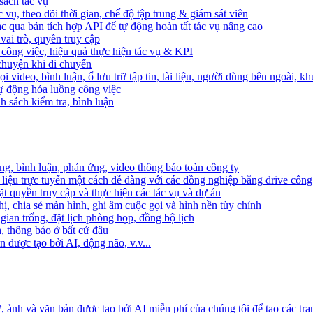
sách tác vụ
 vụ, theo dõi thời gian, chế độ tập trung & giám sát viên
c qua bản tích hợp API để tự động hoàn tất tác vụ nâng cao
ai trò, quyền truy cập
i công việc, hiệu quả thực hiện tác vụ & KPI
 chuyện khi di chuyển
 video, bình luận, ổ lưu trữ tập tin, tài liệu, người dùng bên ngoài, k
 tự động hóa luồng công việc
h sách kiểm tra, bình luận
ng, bình luận, phản ứng, video thông báo toàn công ty
i liệu trực tuyến một cách dễ dàng với các đồng nghiệp bằng drive công
t quyền truy cập và thực hiện các tác vụ và dự án
ị, chia sẻ màn hình, ghi âm cuộc gọi và hình nền tùy chỉnh
gian trống, đặt lịch phòng họp, đồng bộ lịch
h, thông báo ở bất cứ đâu
 được tạo bởi AI, động não, v.v...
ảnh và văn bản được tạo bởi AI miễn phí của chúng tôi để tạo các tra