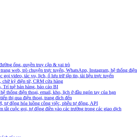
 đường ống, quyền truy cập & vai trò
trang web, trò chuyện trực tuyến, WhatsApp, Instagram, hệ thống điện 
ọi video, tác vụ, lịch, ổ lưu trữ tập tin, tài liệu trực tuyến
o, chữ ký điện tử, CRM cửa hàng
, Trí tuệ bán hàng, báo cáo BI
hệ thống điện thoại, email, kho, lịch ở đầu ngón tay của bạn
ếp thị qua điện thoại, trang đích đến
M, tự động hóa luồng công việc, phễu tự động, API
 tắt cuộc gọi, tự động điền vào các trường trong các giao dịch