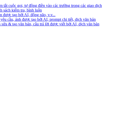
 tắt cuộc gọi, tự động điền vào các trường trong các giao dịch
h sách kiểm tra, bình luận
 được tạo bởi AI, động não, v.v...
yêu cầu, ảnh được tạo bởi AI, prompt chi tiết, dịch văn bản
 sửa & tạo văn bản, câu trả lời được viết bởi AI, dịch văn bản