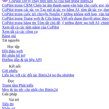
CoPilot
Trợ lý chạy trên nền AI của bạn trong Bitrix24
CoPilot trong CRM
Chép lại âm thanh-sang-văn bản cho cuộc gọi, tóm
CoPilot trong các tác vụ
Tạo mô tả tác vụ bằng AI, tóm tắt tác vụ, dan
CoPilot trong cuộc trò chuyện
Nguồn ý tưởng không giới hạn, văn bản
CoPilot trong Trang web & Cửa hàng
Viết nội dung thuyết phục theo 
CoPilot trong bảng tin
Tóm tắt chủ đề, ý tưởng được tạo bởi AI, chỉnh
Xem tất cả các tính năng của CoPilot
Xem tất cả các công cụ
Bảng giá
Tài nguyên
Học tập
Hội thảo web
Bộ phận hỗ trợ
Hướng dẫn & tài liệu API
Kết nối
Gửi phiếu
Liên lạc với các đối tác Bitrix24 tại địa phương
Đọc
Trung tâm Phát triển
Mẹo & tin tức cập nhật cho Bitrix24
Giải pháp
Vai trò
Tiếp thị
Nhân sự