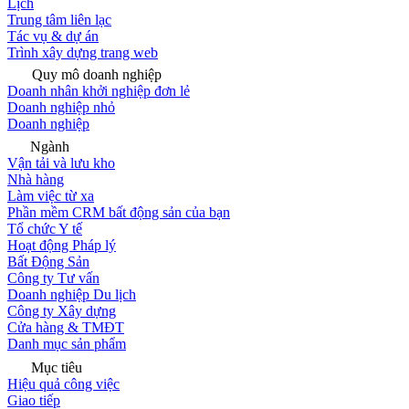
Lịch
Trung tâm liên lạc
Tác vụ & dự án
Trình xây dựng trang web
Quy mô doanh nghiệp
Doanh nhân khởi nghiệp đơn lẻ
Doanh nghiệp nhỏ
Doanh nghiệp
Ngành
Vận tải và lưu kho
Nhà hàng
Làm việc từ xa
Phần mềm CRM bất động sản của bạn
Tổ chức Y tế
Hoạt động Pháp lý
Bất Động Sản
Công ty Tư vấn
Doanh nghiệp Du lịch
Công ty Xây dựng
Cửa hàng & TMĐT
Danh mục sản phẩm
Mục tiêu
Hiệu quả công việc
Giao tiếp