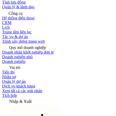
Tính lưu động
Quản lý & lãnh đạo
Công cụ
Hệ thống điện thoại
CRM
Lịch
Trung tâm liên lạc
Tác vụ & dự án
Trình xây dựng trang web
Quy mô doanh nghiệp
Doanh nhân khởi nghiệp đơn lẻ
Doanh nghiệp nhỏ
Doanh nghiệp
Vai trò
Tiếp thị
Nhân sự
Quản lý dự án
Dịch vụ khách hàng
Xem tất cả các giải pháp
Tích hợp
Nhập & Xuất