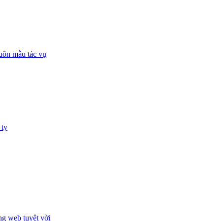
huôn mẫu tác vụ
 ty
ng web tuyệt vời