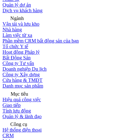
Quản lý dự án
Dịch vụ khách hàng
Ngành
Vận tải và lưu kho
Nhà hàng
Làm việc từ xa
Phần mềm CRM bất động sản của bạn
Tổ chức Y tế
Hoạt động Pháp lý
Bất Động Sản
Công ty Tư vấn
Doanh nghiệp Du lịch
Công ty Xây dựng
Cửa hàng & TMĐT
Danh mục sản phẩm
Mục tiêu
Hiệu quả công việc
Giao tiếp
Tính lưu động
Quản lý & lãnh đạo
Công cụ
Hệ thống điện thoại
CRM