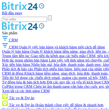
Bắt đầu ngay
Sản phẩm
CRM
CRM
Quản lý việc bán hàng và khách hàng một cách dễ dàng
Quản lý bán hàng
Quản lý khách hàng tiềm năng, giao dịch, liên lạc,
Trung tâm liên lạc
Giao tiếp đa kênh qua các biểu mẫu CRM, tiện ích 
Hợp tác trong nhóm bán hàng
Làm việc với tính năng trò chuyện, cuộc g
Xúc tiến bán hàng
Nhận báo giá, hóa đơn, thanh toán, danh mục, kh
Phân tích & báo cáo
Phân tích phễu bán hàng, hiệu quả của nhân viên
CRM di động
Khách hàng tiềm năng, giao dịch, hóa đơn, thanh toán, 
Tiếp thị
Sử dụng các chiến dịch email, quảng cáo mạng xã hội, SMS, ti
Tự động hóa & bản tích hợp
Đặt các quy tắc và yếu tố kích hoạt CR
CoPilot trong CRM
Chép lại âm thanh-sang-văn bản cho cuộc gọi, tóm
Xem tất cả các tính năng CRM
Tác vụ & Dự án
Tác vụ & Dự án
Hoàn thành công việc dễ dàng & nhanh hơn