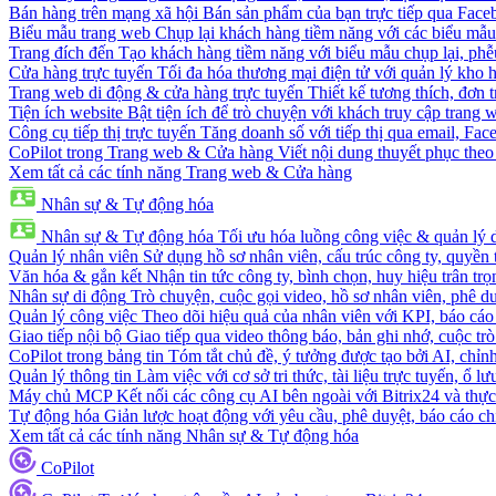
Bán hàng trên mạng xã hội
Bán sản phẩm của bạn trực tiếp qua Fac
Biểu mẫu trang web
Chụp lại khách hàng tiềm năng với các biểu mẫu
Trang đích đến
Tạo khách hàng tiềm năng với biểu mẫu chụp lại, phễ
Cửa hàng trực tuyến
Tối đa hóa thương mại điện tử với quản lý kho h
Trang web di động & cửa hàng trực tuyến
Thiết kế tương thích, đơn 
Tiện ích website
Bật tiện ích để trò chuyện với khách truy cập trang 
Công cụ tiếp thị trực tuyến
Tăng doanh số với tiếp thị qua email, Fa
CoPilot trong Trang web & Cửa hàng
Viết nội dung thuyết phục theo 
Xem tất cả các tính năng Trang web & Cửa hàng
Nhân sự & Tự động hóa
Nhân sự & Tự động hóa
Tối ưu hóa luồng công việc & quản lý 
Quản lý nhân viên
Sử dụng hồ sơ nhân viên, cấu trúc công ty, quyền 
Văn hóa & gắn kết
Nhận tin tức công ty, bình chọn, huy hiệu trân trọ
Nhân sự di động
Trò chuyện, cuộc gọi video, hồ sơ nhân viên, phê du
Quản lý công việc
Theo dõi hiệu quả của nhân viên với KPI, báo cáo
Giao tiếp nội bộ
Giao tiếp qua video thông báo, bản ghi nhớ, cuộc tr
CoPilot trong bảng tin
Tóm tắt chủ đề, ý tưởng được tạo bởi AI, chỉnh
Quản lý thông tin
Làm việc với cơ sở tri thức, tài liệu trực tuyến, ổ lư
Máy chủ MCP
Kết nối các công cụ AI bên ngoài với Bitrix24 và thực
Tự động hóa
Giản lược hoạt động với yêu cầu, phê duyệt, báo cáo ch
Xem tất cả các tính năng Nhân sự & Tự động hóa
CoPilot