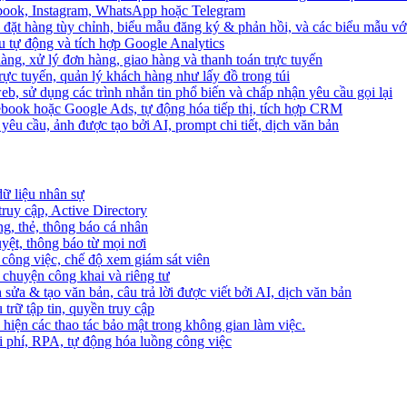
ebook, Instagram, WhatsApp hoặc Telegram
 đặt hàng tùy chỉnh, biểu mẫu đăng ký & phản hồi, và các biểu mẫu với
u tự động và tích hợp Google Analytics
àng, xử lý đơn hàng, giao hàng và thanh toán trực tuyến
trực tuyến, quản lý khách hàng như lấy đồ trong túi
web, sử dụng các trình nhắn tin phổ biến và chấp nhận yêu cầu gọi lại
cebook hoặc Google Ads, tự động hóa tiếp thị, tích hợp CRM
yêu cầu, ảnh được tạo bởi AI, prompt chi tiết, dịch văn bản
dữ liệu nhân sự
truy cập, Active Directory
ng, thẻ, thông báo cá nhân
yệt, thông báo từ mọi nơi
 công việc, chế độ xem giám sát viên
ò chuyện công khai và riêng tư
 sửa & tạo văn bản, câu trả lời được viết bởi AI, dịch văn bản
u trữ tập tin, quyền truy cập
 hiện các thao tác bảo mật trong không gian làm việc.
i phí, RPA, tự động hóa luồng công việc