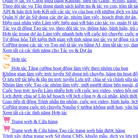
Quản lý tác vụ
Chọn giữa bảng Kanban, biểu đồ Gantt, Scrum, danh 
Theo dõi tác vụ
Tận dụng danh sách kiểm tra & tác vụ con, tóm tắt tác
API & bản tích hợp
Kết nối các tác vụ của bạn với những dịch vụ khá
Quản lý dự án
Sử dụng các dự án, nhóm làm việc, hoạch định dự án, v
Hiệu quả nhân viên
Làm việc hiệu quả với báo cáo tác vụ, quản lý tả
Tác vụ di động
Tạo tác vụ, theo dõi tác vụ, thông báo, bình luận, trò
Hợp tác trong dự án
Làm việc nhanh hơn với cuộc trò chuyện, cuộc gọi
Tự động hóa
Tiết kiệm thời gian với tính năng tạo tác vụ tự động và
CoPilot trong các tác vụ
Tạo mô tả tác vụ bằng AI, tóm tắt tác vụ, dan
Xem tất cả các tính năng cho Tác vụ & Dự án
Hợp tác
Hợp tác
Tăng cường hoạt động làm việc theo nhóm của bạn
Không gian làm việc trực tuyến
Sử dụng trò chuyện, bảng tin hoạt độ
Ổ lưu trữ tài liệu & tập tin trực tuyến
Lưu trữ, chia sẻ và chỉnh sửa tà
Nhóm làm việc
Tạo các nhóm làm việc, mời người dùng bên ngoài, đặ
Cuộc họp trực tuyến
Làm nhiều hơn với cuộc gọi video, video hội ngh
Lịch được chia sẻ
Lập kế hoạch với lịch công ty & cá nhân, khối thời 
Giao tiếp di động
Trình nhắn tin nhóm, cuộc gọi video, bình luận, lịc
CoPilot trong cuộc trò chuyện
Nguồn ý tưởng không giới hạn, văn bản
Xem tất cả các tính năng Hợp tác
Trang web & Cửa hàng
Trang web & Cửa hàng
Tạo các trang web bán được hàng
Trình xây dựng trang web
Sử dụng CMS, khuôn mẫu, dịch vụ lưu trữ, 